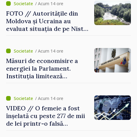
consecințele”
/ Acum 14 ore
FOTO // Autoritățile din
Moldova și Ucraina au
evaluat situația de pe Nistru
și pregătesc măsuri pentru
diminuarea riscurilor
/ Acum 14 ore
Măsuri de economisire a
energiei la Parlament.
Instituția limitează
consumul de electricitate și
apă caldă
/ Acum 14 ore
VIDEO // O femeie a fost
înșelată cu peste 277 de mii
de lei printr-o falsă
platformă de investiții online