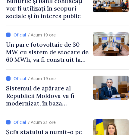
Bunurile și banii confiscați
vor fi utilizați în scopuri
sociale și în interes public
/ Acum 19 ore
Un parc fotovoltaic de 30
MW, cu sistem de stocare de
60 MWh, va fi construit la
Vadul lui Vodă
/ Acum 19 ore
Sistemul de apărare al
Republicii Moldova va fi
modernizat, în baza
Programului de
implementare a Strategiei
/ Acum 21 ore
Naționale de Apărare
Șefa statului a numit-o pe