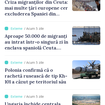
Criza migranților din Ceuta:
mai multe țări europene cer
excluderea Spaniei din
spațiul Schengen
/ Acum 5 zile
Aproape 50.000 de migranți
au intrat într-o singură zi în
enclava spaniolă Ceuta.
Italia evocă suspendarea
Schengen cu Spania
/ Acum 5 zile
Polonia confirmă că o
rachetă rusească de tip Kh-
101 a căzut pe teritoriul său
/ Acum 5 zile
Ungaria închide centrala