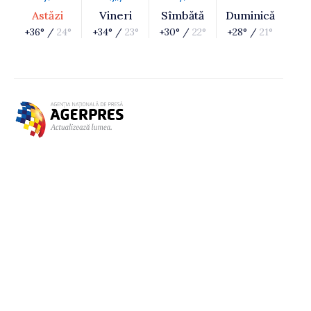
Astăzi
Vineri
Sîmbătă
Duminică
+36° /
24°
+34° /
23°
+30° /
22°
+28° /
21°