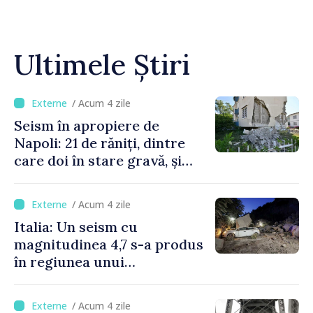
Ultimele Știri
/ Acum 4 zile
Seism în apropiere de
Napoli: 21 de răniți, dintre
care doi în stare gravă, și
pagube materiale
/ Acum 4 zile
Italia: Un seism cu
magnitudinea 4,7 s-a produs
în regiunea unui
supervulcan din apropiere
de Napoli
/ Acum 4 zile