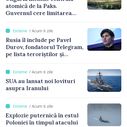
atomică de la Paks.
Guvernul cere limitarea
consumului de energie
/ Acum 6 zile
Rusia îl include pe Pavel
Durov, fondatorul Telegram,
pe lista teroriștilor și
extremiștilor
/ Acum 6 zile
SUA au lansat noi lovituri
asupra Iranului
/ Acum 6 zile
Explozie puternică în estul
Poloniei în timpul atacului