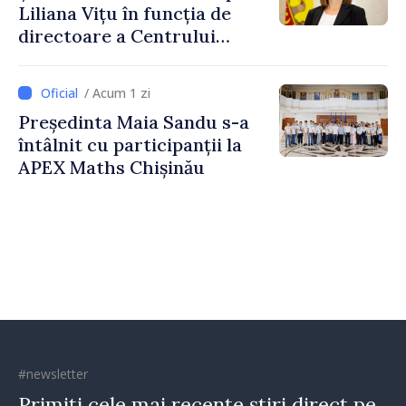
Liliana Vițu în funcția de
directoare a Centrului
pentru Comunicare
Strategică și Contracarare a
/ Acum 1 zi
Dezinformării
Președinta Maia Sandu s-a
întâlnit cu participanții la
APEX Maths Chișinău
#newsletter
Primiți cele mai recente știri direct pe