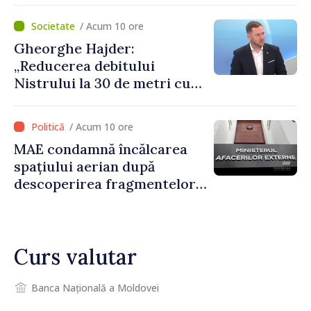
/ Acum 10 ore
Gheorghe Hajder:
„Reducerea debitului
Nistrului la 30 de metri cubi
pe secundă ar însemna o
„catastrofă naturală”
/ Acum 10 ore
MAE condamnă încălcarea
spațiului aerian după
descoperirea fragmentelor
dronei de la Văleni
Curs valutar
Banca Națională a Moldovei