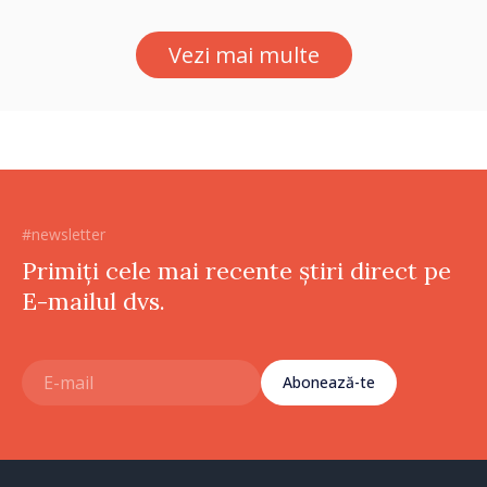
Vezi mai multe
#newsletter
Primiți cele mai recente știri direct pe
E-mailul dvs.
Abonează-te