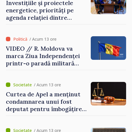
Investițiile și proiectele
energetice, priorități pe
agenda relației dintre
Moldova și SUA
/ Acum 13 ore
VIDEO // R. Moldova va
marca Ziua Independenței
printr-o paradă militară
solemnă. Maia Sandu:
„Evenimentul reflectă
eforturile pentru
/ Acum 13 ore
consolidarea capacităților
Curtea de Apel a menținut
de apărare”
condamnarea unui fost
deputat pentru îmbogățire
ilicită. Acesta va achita
statului peste 2,4 milioane
de lei
/ Acum 13 ore