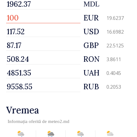
MDL
EUR
19.6237
USD
16.6982
GBP
22.5125
RON
3.8611
UAH
0.4045
RUB
0.2053
Vremea
Informația oferită de
meteo2.md