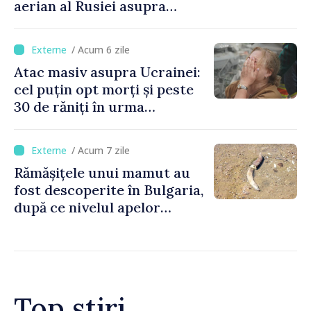
aerian al Rusiei asupra
Ucrainei
/ Acum 6 zile
Atac masiv asupra Ucrainei:
cel puțin opt morți și peste
30 de răniți în urma
bombardamentelor rusești
/ Acum 7 zile
Rămășițele unui mamut au
fost descoperite în Bulgaria,
după ce nivelul apelor
Dunării a atins un minim
istoric
Top știri