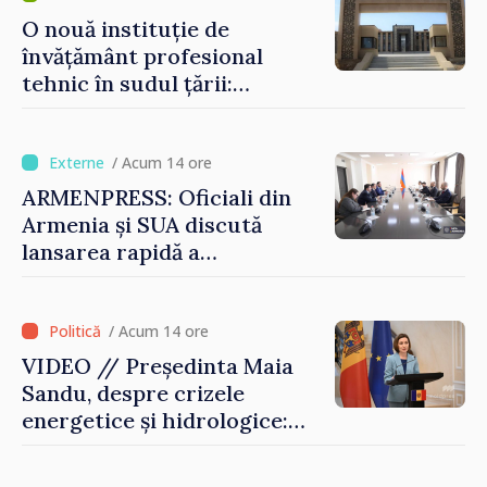
O nouă instituție de
învățământ profesional
tehnic în sudul țării:
Guvernul a aprobat
înființarea Colegiului moldo-
turc la Comrat
/ Acum 14 ore
ARMENPRESS: Oficiali din
Armenia și SUA discută
lansarea rapidă a
programului TRIPP
/ Acum 14 ore
VIDEO // Președinta Maia
Sandu, despre crizele
energetice și hidrologice:
„Guvernul va face tot
posibilul pentru a atenua