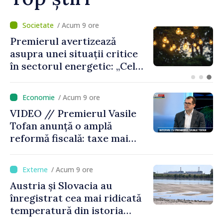
/ Acum 8 ore
Criza carburanților: Vasile
Tofan anunță că România va
sprijini Republica Moldova
/ Acum 9 ore
VIDEO // Premierul Vasile
Tofan anunță o amplă
reformă fiscală: taxe mai
mici pe muncă, impozite mai
mari pentru bănci, tutun și
/ Acum 9 ore
jocurile de noroc
Austria și Slovacia au
înregistrat cea mai ridicată
temperatură din istoria
măsurătorilor