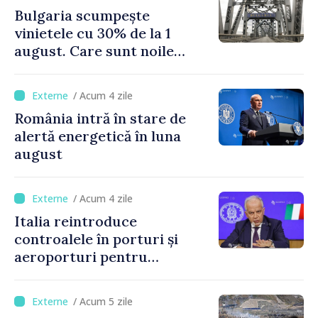
Bulgaria scumpește
vinietele cu 30% de la 1
august. Care sunt noile
tarife pentru taxa de drum
/ Acum 4 zile
România intră în stare de
alertă energetică în luna
august
/ Acum 4 zile
Italia reintroduce
controalele în porturi și
aeroporturi pentru
legăturile cu Spania, în urma
crizei migranților din Ceuta
/ Acum 5 zile