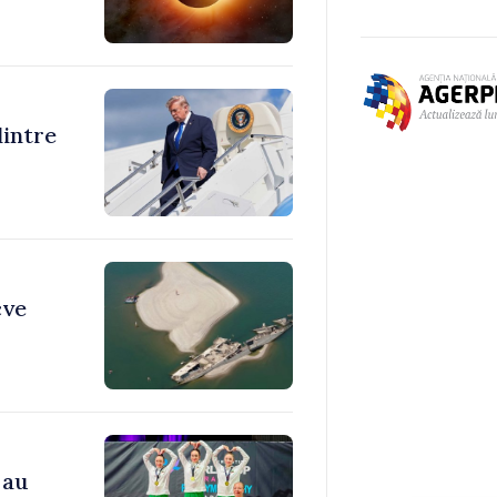
dintre
cve
 au