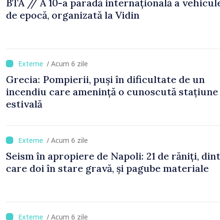
BTA // A 10-a paradă internațională a vehicul
de epocă, organizată la Vidin
/ Acum 6 zile
Grecia: Pompierii, puși în dificultate de un
incendiu care amenință o cunoscută stațiune
estivală
/ Acum 6 zile
Seism în apropiere de Napoli: 21 de răniți, din
care doi în stare gravă, și pagube materiale
/ Acum 6 zile