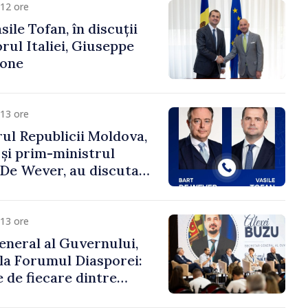
12 ore
ile Tofan, în discuții
ul Italiei, Giuseppe
cone
13 ore
ul Republicii Moldova,
 și prim-ministrul
t De Wever, au discutat
rsul european al
oldova.
13 ore
eneral al Guvernului,
 la Forumul Diasporei:
 de fiecare dintre
ră pentru a construi