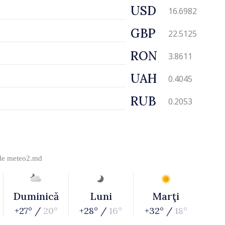
USD
16.6982
GBP
22.5125
RON
3.8611
UAH
0.4045
RUB
0.2053
 de
meteo2.md
Duminică
Luni
Marţi
+27° /
20°
+28° /
16°
+32° /
18°