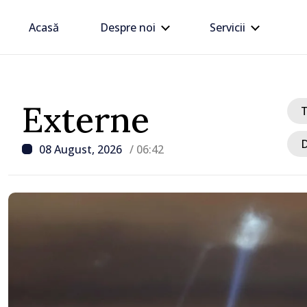
Acasă
Despre noi
Servicii
Externe
D
08 August, 2026
/ 06:42
/ Acum 10 ore
Zelenski a ajuns în Serbi
sa vizită în acest stat ali
tradițional al Rusiei du