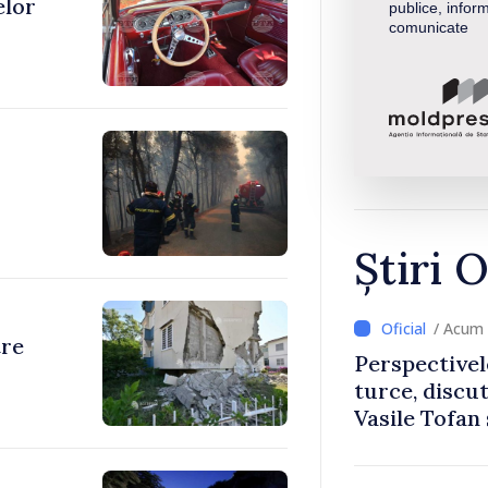
elor
publice, inform
comunicate
Știri O
/ Acum 
tre
Perspectivel
turce, discu
Vasile Tofan
Uygar Musta