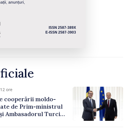
ații, anunțuri,
ISSN 2587-389X
E-ISSN 2587-3903
ficiale
12 ore
e cooperării moldo-
tate de Prim-ministrul
 și Ambasadorul Turciei,
fa Sertel