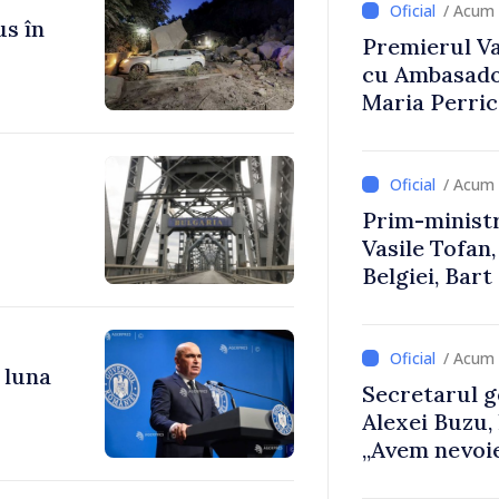
/ Acum 
us în
Premierul Vas
cu Ambasador
Maria Perri
/ Acum 
Prim-ministr
Vasile Tofan,
Belgiei, Bar
despre parcu
Republicii M
/ Acum 
 luna
Secretarul g
Alexei Buzu,
„Avem nevoie
dumneavoast