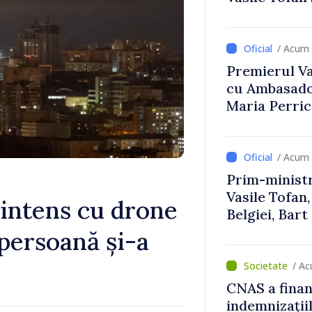
Uygar Musta
/ Acum 
Premierul Vas
cu Ambasador
Maria Perri
/ Acum 
Prim-ministr
Vasile Tofan,
 intens cu drone
Belgiei, Bar
despre parcu
 persoană și-a
Republicii M
/ A
CNAS a finan
indemnizațiil