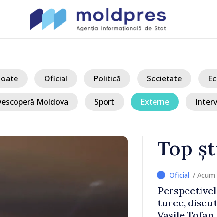
Toate
Oficial
Politică
Societate
Ec
escoperă Moldova
Sport
Externe
Interv
Top șt
/ Acum 
a, în prima
Perspectivel
at
turce, discu
pă 2022
Vasile Tofan