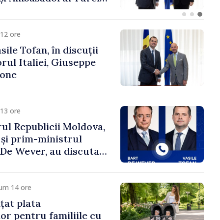
fa Sertel
12 ore
ile Tofan, în discuții
ul Italiei, Giuseppe
cone
13 ore
ul Republicii Moldova,
 și prim-ministrul
t De Wever, au discutat
rsul european al
oldova.
cum 14 ore
țat plata
or pentru familiile cu