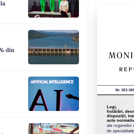
la
% din
Nr. 363-36
Legi,
hotărâri, decr
dispoziții, tra
acte normati
ale organelor 
de specialitate