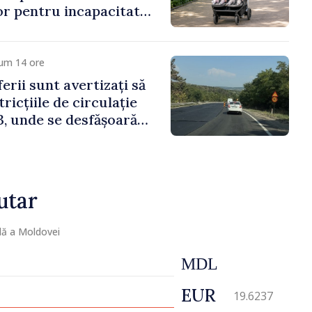
lor pentru incapacitate
e muncă
cum 14 ore
erii sunt avertizați să
ricțiile de circulație
, unde se desfășoară
parație
utar
lă a Moldovei
MDL
EUR
19.6237