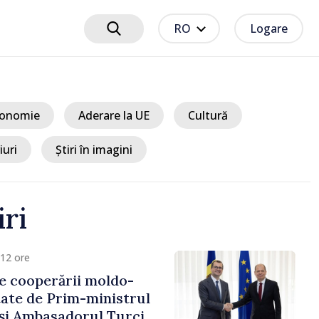
RO
Logare
onomie
Aderare la UE
Cultură
iuri
Știri în imagini
iri
12 ore
e cooperării moldo-
tate de Prim-ministrul
 și Ambasadorul Turciei,