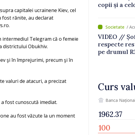
copii și a ce
supra capitalei ucrainene Kiev, cel
temporară d
u fost rănite, au declarat
s.ro.
/ A
VIDEO // Șof
in intermediul Telegram că o femeie
respecte rest
 districtului Obukhiv.
pe drumul R3
lucrări de re
ev şi în împrejurimi, precum şi în
 valuri de atacuri, a precizat
Curs val
Banca Naționa
a fost cunoscută imediat.
drone au fost văzute la un moment