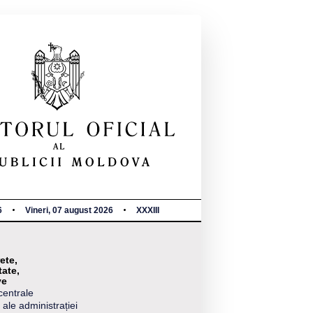
6
Vineri, 07 august 2026
XXXIII
ete,
tate,
ve
centrale
 ale administrației