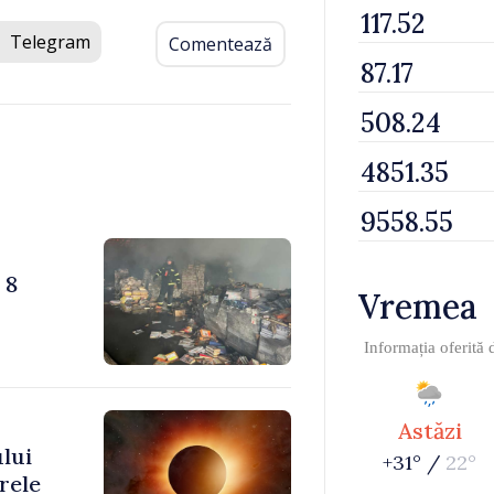
Telegram
Comentează
 8
Vremea
Informația oferită
Astăzi
ului
+31° /
22°
rele