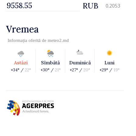
RUB
0.2053
Vremea
Informația oferită de
meteo2.md
Astăzi
Sîmbătă
Duminică
Luni
+34° /
22°
+30° /
21°
+27° /
20°
+29° /
19°