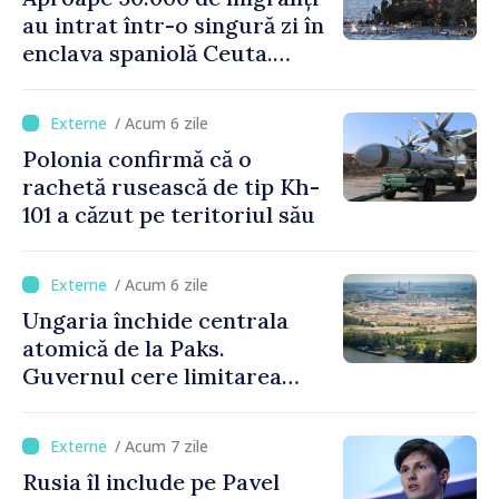
au intrat într-o singură zi în
enclava spaniolă Ceuta.
Italia evocă suspendarea
Schengen cu Spania
/ Acum 6 zile
Polonia confirmă că o
rachetă rusească de tip Kh-
101 a căzut pe teritoriul său
/ Acum 6 zile
Ungaria închide centrala
atomică de la Paks.
Guvernul cere limitarea
consumului de energie
/ Acum 7 zile
Rusia îl include pe Pavel