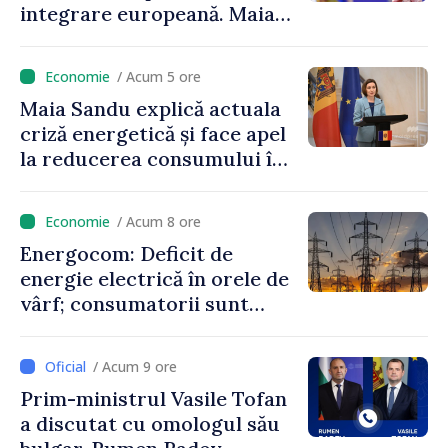
integrare europeană. Maia
Sandu: „Nu ne blochează
niciun stat”
/ Acum 5 ore
Maia Sandu explică actuala
criză energetică și face apel
la reducerea consumului în
orele de vârf: „Doar astfel
putem menține prețurile la
/ Acum 8 ore
un nivel mai mic”
Energocom: Deficit de
energie electrică în orele de
vârf; consumatorii sunt
îndemnați să economisească
/ Acum 9 ore
Prim-ministrul Vasile Tofan
a discutat cu omologul său