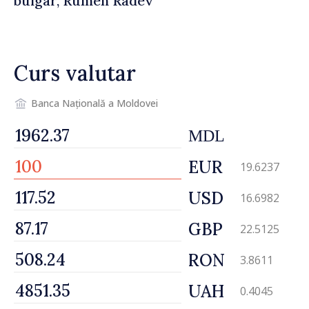
bulgar, Rumen Radev
Curs valutar
Banca Națională a Moldovei
MDL
EUR
19.6237
USD
16.6982
GBP
22.5125
RON
3.8611
UAH
0.4045