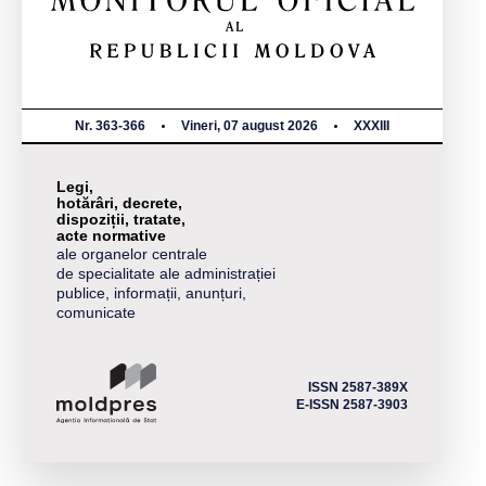
Nr. 363-366
Vineri, 07 august 2026
XXXIII
Legi,
hotărâri, decrete,
dispoziții, tratate,
acte normative
ale organelor centrale
de specialitate ale administrației
publice, informații, anunțuri,
comunicate
ISSN 2587-389X
E-ISSN 2587-3903