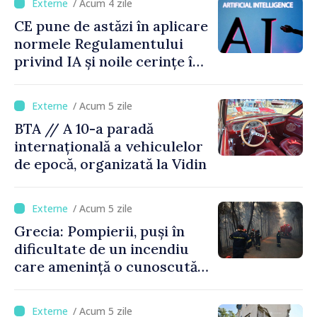
/ Acum 4 zile
CE pune de astăzi în aplicare
normele Regulamentului
privind IA și noile cerințe în
materie de transparență
/ Acum 5 zile
BTA // A 10-a paradă
internațională a vehiculelor
de epocă, organizată la Vidin
/ Acum 5 zile
Grecia: Pompierii, puși în
dificultate de un incendiu
care amenință o cunoscută
stațiune estivală
/ Acum 5 zile