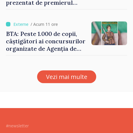
prezentat de premierul
Vasile Tofan: „Taxăm mai
puțin munca, stimulăm
investițiile, taxăm viciile și
/ Acum 11 ore
echilibrăm taxarea
BTA: Peste 1.000 de copii,
consumului”
câștigători ai concursurilor
organizate de Agenția de
Stat pentru Bulgarii din
Străinătate, vor fi premiați
Vezi mai multe
#newsletter