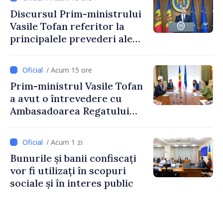
taxare mai echitabilă
Discursul Prim-ministrului
Vasile Tofan referitor la
principalele prevederi ale
politicii fiscale pentru anul
2027
/ Acum 15 ore
Prim-ministrul Vasile Tofan
a avut o întrevedere cu
Ambasadoarea Regatului
Unit al Marii Britanii și
Irlandei de Nord, Fern
/ Acum 1 zi
Horine
Bunurile și banii confiscați
vor fi utilizați în scopuri
sociale și în interes public