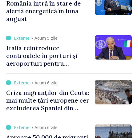
România intră în stare de
alertă energetică în luna
august
/ Acum 5 zile
Italia reintroduce
controalele în porturi și
aeroporturi pentru
legăturile cu Spania, în urma
crizei migranților din Ceuta
/ Acum 6 zile
Criza migranților din Ceuta:
mai multe țări europene cer
excluderea Spaniei din
spațiul Schengen
/ Acum 6 zile
Aproape 50.000 de migranți