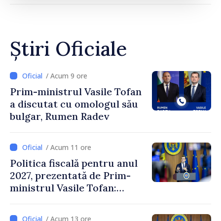
Știri Oficiale
/ Acum 9 ore
Prim-ministrul Vasile Tofan
a discutat cu omologul său
bulgar, Rumen Radev
/ Acum 11 ore
Politica fiscală pentru anul
2027, prezentată de Prim-
ministrul Vasile Tofan:
Reducerea poverii pe muncă,
stimularea investițiilor și o
/ Acum 13 ore