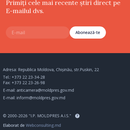
Primiți cele mai recente știri direct pe
E-mailul dvs.
Abonează-te
Adresa: Republica Moldova, Chișinău, str.Puskin, 22
Tel.:
+373 22 23-34-28
Fax: +373 22 23-26-98
E-mail:
anticamera@moldpres.gov.md
E-mail:
inform@moldpres.gov.md
© 2000-2026 "I.P. MOLDPRES A.I.S."
?
Elaborat de
Webconsulting.md