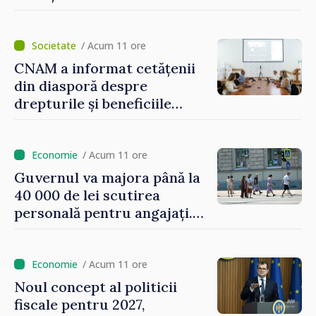
consumatorii vulnerabili
/ Acum 11 ore
CNAM a informat cetățenii
din diasporă despre
drepturile și beneficiile
asigurării medicale
/ Acum 11 ore
Guvernul va majora până la
40 000 de lei scutirea
personală pentru angajați.
Vasile Tofan: „Aproape 800
de milioane de lei îi lăsăm
oamenilor”
/ Acum 11 ore
Noul concept al politicii
fiscale pentru 2027,