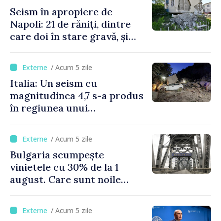
Seism în apropiere de
Napoli: 21 de răniți, dintre
care doi în stare gravă, și
pagube materiale
/ Acum 5 zile
Italia: Un seism cu
magnitudinea 4,7 s-a produs
în regiunea unui
supervulcan din apropiere
de Napoli
/ Acum 5 zile
Bulgaria scumpește
vinietele cu 30% de la 1
august. Care sunt noile
tarife pentru taxa de drum
/ Acum 5 zile