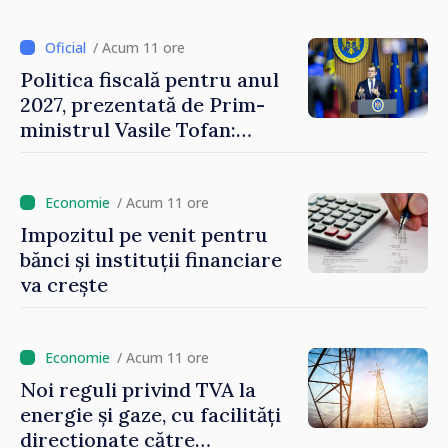
/ Acum 11 ore
Politica fiscală pentru anul
2027, prezentată de Prim-
ministrul Vasile Tofan:
Reducerea poverii pe muncă,
stimularea investițiilor și o
taxare mai echitabilă
/ Acum 11 ore
Impozitul pe venit pentru
bănci și instituții financiare
va crește
/ Acum 11 ore
Noi reguli privind TVA la
energie și gaze, cu facilități
direcționate către