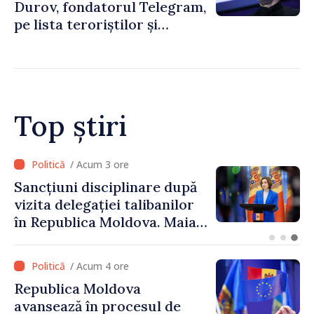
Durov, fondatorul Telegram,
pe lista teroriștilor și
extremiștilor
Top știri
/ Acum 2 ore
Adunarea Populară a
Găgăuziei trebuie să aibă un
mandat deplin. Președinta
Maia Sandu: „Alegerile să fie
libere și corecte””
/ Acum 4 ore
Republica Moldova
avansează în procesul de