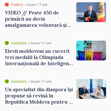
/ Acum 17 ore
VIDEO // Peste 450 de
primării au decis
amalgamarea voluntară și
vor beneficia de fonduri
pentru investiții. Igor
Grosu: „Este important să
/ Acum 17 ore
depășim blocajele și să dăm o
Elevii moldoveni au cucerit
șansă localităților să se
trei medalii la Olimpiada
dezvolte”
Internațională de Inteligență
Artificială
/ Acum 17 ore
Un specialist din diaspora își
propune să revină în
Republica Moldova pentru a
contribui la dezvoltarea