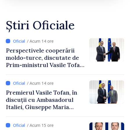
Știri Oficiale
/ Acum 14 ore
Perspectivele cooperării
moldo-turce, discutate de
Prim-ministrul Vasile Tofan
și Ambasadorul Turciei,
Uygar Mustafa Sertel
/ Acum 14 ore
Premierul Vasile Tofan, în
discuții cu Ambasadorul
Italiei, Giuseppe Maria
Perricone
/ Acum 15 ore