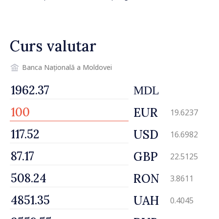
drumul R3, unde se
desfășoară lucrări de
reparație
Curs valutar
Banca Națională a Moldovei
MDL
EUR
19.6237
USD
16.6982
GBP
22.5125
RON
3.8611
UAH
0.4045