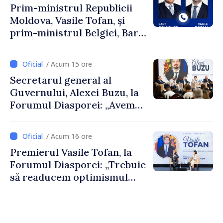
Prim-ministrul Republicii
Moldova, Vasile Tofan, și
prim-ministrul Belgiei, Bart
De Wever, au discutat
despre parcursul european
/ Acum 15 ore
al Republicii Moldova.
Secretarul general al
Guvernului, Alexei Buzu, la
Forumul Diasporei: „Avem
nevoie de fiecare dintre
dumneavoastră pentru a
/ Acum 16 ore
construi comunități mai
Premierul Vasile Tofan, la
puternice”
Forumul Diasporei: „Trebuie
să readucem optimismul
oamenilor și încrederea că
Republica Moldova merge în
direcția corectă”