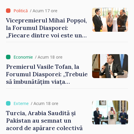
registrului naval național
/ Acum 17 ore
Vicepremierul Mihai Popșoi,
la Forumul Diasporei:
„Fiecare dintre voi este un
ambasador al țării noastre și
contribuie la promovarea
imaginii Republicii Moldova”
/ Acum 18 ore
Premierul Vasile Tofan, la
Forumul Diasporei: „Trebuie
să îmbunătățim viața
oamenilor și să repornim
motoarele economiei”
/ Acum 18 ore
Turcia, Arabia Saudită și
Pakistan au semnat un
acord de apărare colectivă