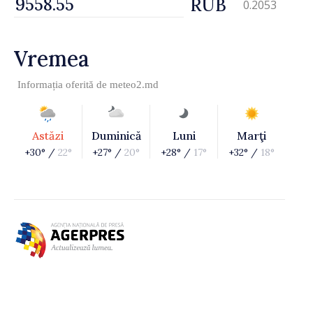
RUB
0.2053
Vremea
Informația oferită de
meteo2.md
Astăzi
Duminică
Luni
Marţi
+30° /
22°
+27° /
20°
+28° /
17°
+32° /
18°