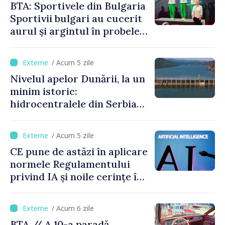
BTA: Sportivele din Bulgaria
Sportivii bulgari au cucerit
aurul și argintul în probele
de juniori la Cupa Mondială
de gimnastică aerobică de la
/ Acum 5 zile
Oradea
Nivelul apelor Dunării, la un
minim istoric:
hidrocentralele din Serbia
funcționează la 20% din
capacitate
/ Acum 5 zile
CE pune de astăzi în aplicare
normele Regulamentului
privind IA și noile cerințe în
materie de transparență
/ Acum 6 zile
BTA // A 10-a paradă