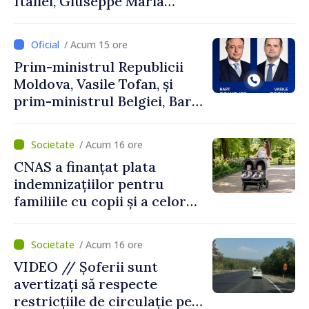
Italiei, Giuseppe Maria
Perricone
/ Acum 15 ore
Prim-ministrul Republicii
Moldova, Vasile Tofan, și
prim-ministrul Belgiei, Bart
De Wever, au discutat
despre parcursul european
/ Acum 16 ore
al Republicii Moldova.
CNAS a finanțat plata
indemnizațiilor pentru
familiile cu copii și a celor
pentru incapacitate
temporară de muncă
/ Acum 16 ore
VIDEO // Șoferii sunt
avertizați să respecte
restricțiile de circulație pe