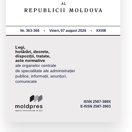
Nr. 363-366
Vineri, 07 august 2026
XXXIII
Legi,
hotărâri, decrete,
dispoziții, tratate,
acte normative
ale organelor centrale
de specialitate ale administrației
publice, informații, anunțuri,
comunicate
ISSN 2587-389X
E-ISSN 2587-3903