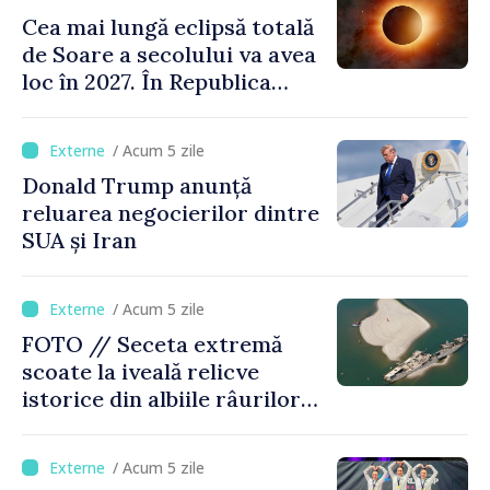
Cea mai lungă eclipsă totală
de Soare a secolului va avea
loc în 2027. În Republica
Moldova, Soarele va fi
acoperit în proporție de
/ Acum 5 zile
până la 44%
Donald Trump anunță
reluarea negocierilor dintre
SUA și Iran
/ Acum 5 zile
FOTO // Seceta extremă
scoate la iveală relicve
istorice din albiile râurilor
europene
/ Acum 5 zile