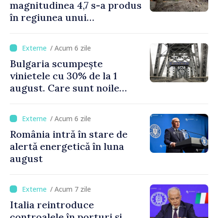
magnitudinea 4,7 s-a produs
în regiunea unui
supervulcan din apropiere
de Napoli
/ Acum 6 zile
Bulgaria scumpește
vinietele cu 30% de la 1
august. Care sunt noile
tarife pentru taxa de drum
/ Acum 6 zile
România intră în stare de
alertă energetică în luna
august
/ Acum 7 zile
Italia reintroduce
controalele în porturi și