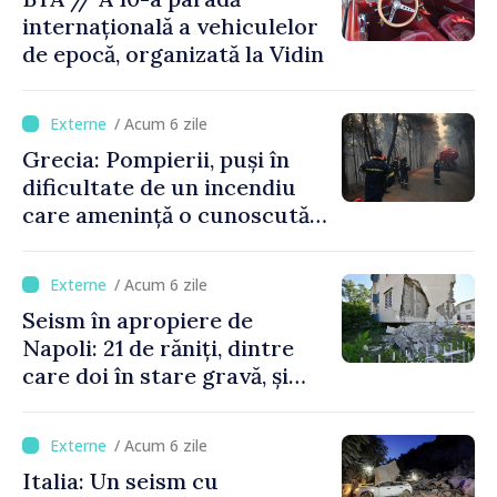
internațională a vehiculelor
de epocă, organizată la Vidin
/ Acum 6 zile
Grecia: Pompierii, puși în
dificultate de un incendiu
care amenință o cunoscută
stațiune estivală
/ Acum 6 zile
Seism în apropiere de
Napoli: 21 de răniți, dintre
care doi în stare gravă, și
pagube materiale
/ Acum 6 zile
Italia: Un seism cu