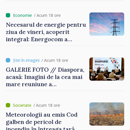
/ Acum 18 ore
Necesarul de energie pentru
ziua de vineri, acoperit
integral: Energocom a
rezervat volumele
/ Acum 18 ore
GALERIE FOTO // Diaspora,
acasă: Imagini de la cea mai
mare reuniune a
moldovenilor de peste
hotare
/ Acum 18 ore
Meteorologii au emis Cod
galben de pericol de
incendiu în întreaga țară