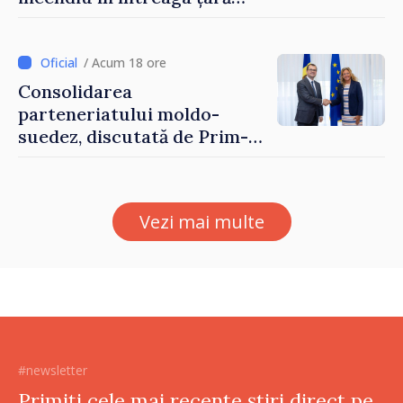
până pe 14 august
/ Acum 18 ore
Consolidarea
parteneriatului moldo-
suedez, discutată de Prim-
ministrul Vasile Tofan și
Ambasadoarea Suediei,
Petra Lärke
Vezi mai multe
#newsletter
Primiți cele mai recente știri direct pe