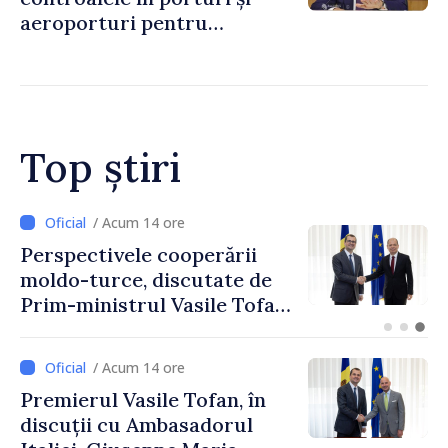
aeroporturi pentru
legăturile cu Spania, în urma
crizei migranților din Ceuta
Top știri
/ Acum 12 ore
Forumul Diasporei //
Republica Moldova,
promovată în Elveția prin
turism, investiții și
exporturi
/ Acum 14 ore
Premierul Vasile Tofan, în
discuții cu Ambasadorul