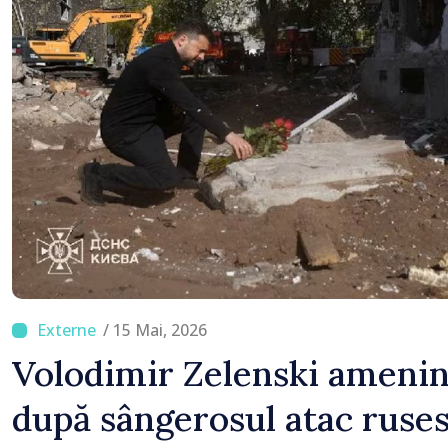
/ 15 Mai, 2026
Volodimir Zelenski ameninț
după sângerosul atac ruse