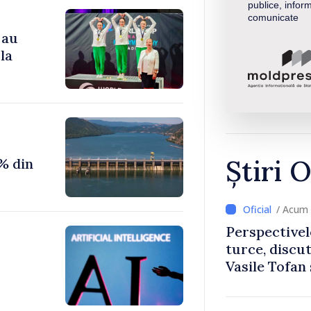
publice, inform
comunicate
 au
la
Știri O
% din
/ Acum 
Perspectivel
turce, discu
Vasile Tofan
Uygar Musta