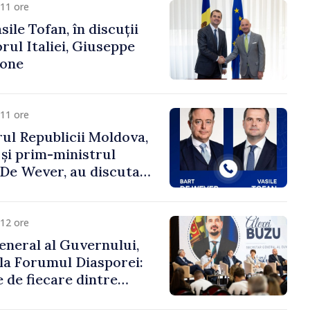
11 ore
ile Tofan, în discuții
ul Italiei, Giuseppe
cone
11 ore
ul Republicii Moldova,
 și prim-ministrul
t De Wever, au discutat
rsul european al
oldova.
12 ore
eneral al Guvernului,
 la Forumul Diasporei:
 de fiecare dintre
ră pentru a construi