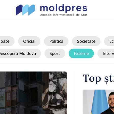
Toate
Oficial
Politică
Societate
Ec
escoperă Moldova
Sport
Externe
Interv
Top șt
/ Acum 
a, în prima
Perspectivel
at
turce, discu
pă 2022
Vasile Tofan