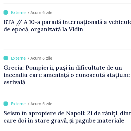
/ Acum 6 zile
BTA // A 10-a paradă internațională a vehicul
de epocă, organizată la Vidin
/ Acum 6 zile
Grecia: Pompierii, puși în dificultate de un
incendiu care amenință o cunoscută stațiune
estivală
/ Acum 6 zile
Seism în apropiere de Napoli: 21 de răniți, din
care doi în stare gravă, și pagube materiale