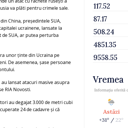
unde un atac cu rachete rusești a
usia va plăti pentru crimele sale.
 din China, președintele SUA,
apitalei ucrainene, lansate la
at de SUA, ar putea perturba
pra unor ținte din Ucraina pe
aineni. De asemenea, șase persoane
ontului.
Vremea
e au lansat atacuri masive asupra
se RIA Novosti.
Informația oferită
tori au degajat 3.000 de metri cubi
ecuperate 24 de cadavre și că
Astăzi
+31° /
22°