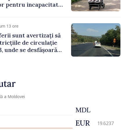
lor pentru incapacitate
e muncă
cum 13 ore
erii sunt avertizați să
ricțiile de circulație
, unde se desfășoară
parație
utar
lă a Moldovei
MDL
EUR
19.6237