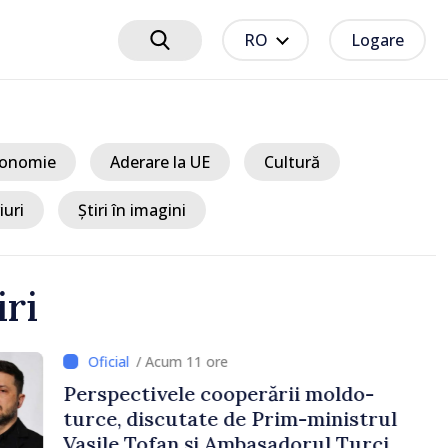
RO
Logare
onomie
Aderare la UE
Cultură
iuri
Știri în imagini
iri
11 ore
e cooperării moldo-
tate de Prim-ministrul
 și Ambasadorul Turciei,