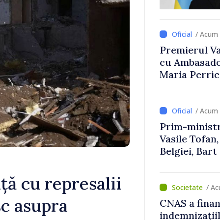
Uygar Musta
/ Acum 
Premierul Vas
cu Ambasador
Maria Perri
/ Acum 
Prim-ministr
Vasile Tofan,
Belgiei, Bar
despre parcu
Republicii M
ă cu represalii
/ A
sc asupra
CNAS a finan
indemnizațiil