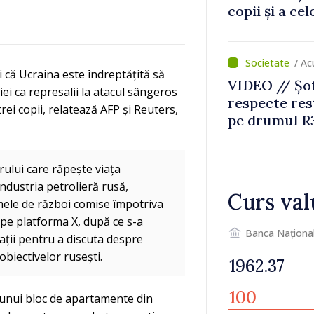
copii și a ce
temporară d
/ A
 că Ucraina este îndreptățită să
VIDEO // Șof
siei ca represalii la atacul sângeros
respecte rest
trei copii, relatează AFP și Reuters,
pe drumul R3
lucrări de re
rului care răpește viața
ndustria petrolieră rusă,
Curs val
rimele de război comise împotriva
 pe platforma X, după ce s-a
Banca Naționa
rmații pentru a discuta despre
obiectivelor rusești.
le unui bloc de apartamente din