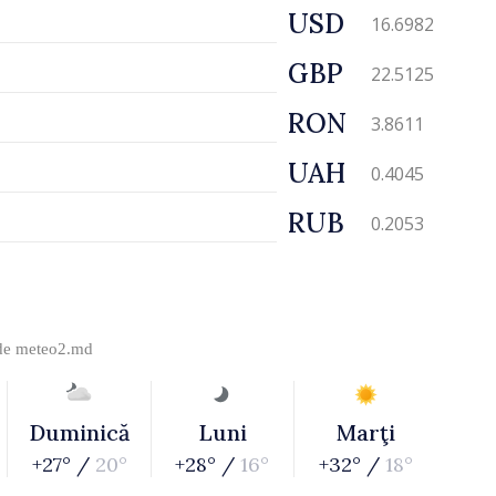
USD
16.6982
GBP
22.5125
RON
3.8611
UAH
0.4045
RUB
0.2053
 de
meteo2.md
Duminică
Luni
Marţi
+27° /
20°
+28° /
16°
+32° /
18°