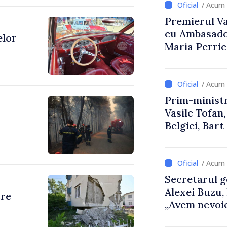
/ Acum 
Premierul Vas
cu Ambasador
elor
Maria Perri
/ Acum 
Prim-ministr
Vasile Tofan,
Belgiei, Bar
despre parcu
Republicii M
/ Acum 
Secretarul g
Alexei Buzu,
tre
„Avem nevoie
dumneavoast