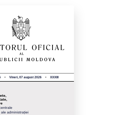
6
Vineri, 07 august 2026
XXXIII
ete,
tate,
ve
centrale
 ale administrației