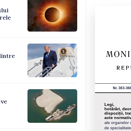
ului
rele
dintre
Nr. 363-36
cve
Legi,
hotărâri, decr
dispoziții, tra
acte normati
ale organelor 
de specialitate