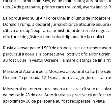
cartierul Darnițki din Kiev, de pe malul stâng al Niprului, 
ucis 24 de persoane, printre care trei copii, avertizând că R
La bordul avionului Air Force One, în drumul de întoarcere
Donald Trump, a declarat jurnaliștilor că atacurile asupra c
câteva ore după expirarea armistițiului de trei zile negoci
eforturile de găsire a unei soluții diplomatice la conflict.
Rusia a lansat peste 1.500 de drone și zeci de rachete asu
parcursul a două zile consecutive, potrivit oficialilor ucr
au fost ucise în vestul Ucrainei, la mare distanță de linia fr
Ministerul Apărării de la Moscova a declarat că forțele sal
Ucrainei în perioada 12-15 mai, potrivit agenției de stat ru
Ministerul de Interne ucrainean a declarat că sute de salva
de moloz în 28 de ore. Autoritățile au precizat că au fost r
aproximativ 30 de persoane au fost recuperate în viață.