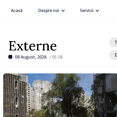
Acasă
Despre noi
Servicii
Externe
D
08 August, 2026
/ 05:38
/ Acum 8 ore
Zelenski a ajuns în Serbi
sa vizită în acest stat ali
tradițional al Rusiei du