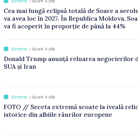
/ Acum 4 zile
Cea mai lungă eclipsă totală de Soare a secol
va avea loc în 2027. În Republica Moldova, Soa
va fi acoperit în proporție de până la 44%
/ Acum 4 zile
Donald Trump anunță reluarea negocierilor 
SUA și Iran
/ Acum 4 zile
FOTO // Seceta extremă scoate la iveală reli
istorice din albiile râurilor europene