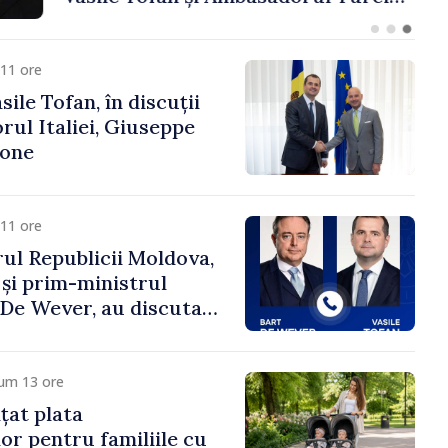
fa Sertel
11 ore
ile Tofan, în discuții
ul Italiei, Giuseppe
cone
11 ore
ul Republicii Moldova,
 și prim-ministrul
t De Wever, au discutat
rsul european al
oldova.
cum 13 ore
țat plata
or pentru familiile cu