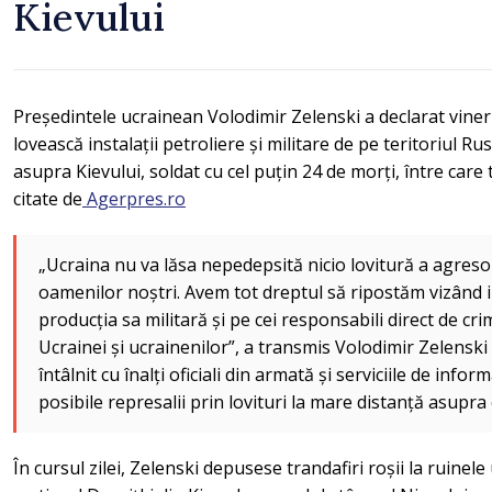
Kievului
Președintele ucrainean Volodimir Zelenski a declarat vineri
lovească instalații petroliere și militare de pe teritoriul Ru
asupra Kievului, soldat cu cel puțin 24 de morți, între care 
citate de
Agerpres.ro
„Ucraina nu va lăsa nepedepsită nicio lovitură a agreso
oamenilor noștri. Avem tot dreptul să ripostăm vizând i
producția sa militară și pe cei responsabili direct de c
Ucrainei și ucrainenilor”, a transmis Volodimir Zelenski
întâlnit cu înalți oficiali din armată și serviciile de info
posibile represalii prin lovituri la mare distanță asupra 
În cursul zilei, Zelenski depusese trandafiri roșii la ruine