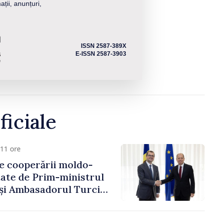
ații, anunțuri,
ISSN 2587-389X
E-ISSN 2587-3903
ficiale
11 ore
e cooperării moldo-
tate de Prim-ministrul
 și Ambasadorul Turciei,
fa Sertel