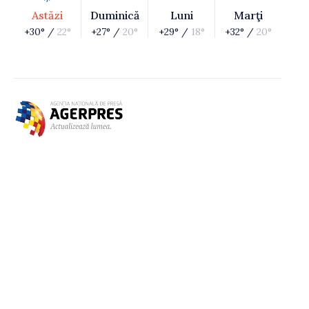
Astăzi
Duminică
Luni
Marţi
+30° /
22°
+27° /
20°
+29° /
18°
+32° /
20°