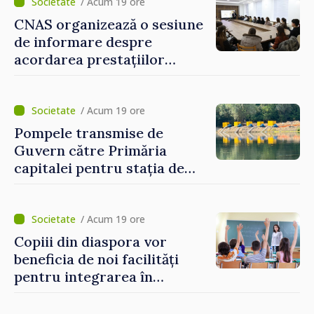
construi comunități mai
/ Acum 19 ore
puternice”
CNAS organizează o sesiune
de informare despre
acordarea prestațiilor
sociale și serviciile
electronice. Cetățenii,
invitați să se înscrie la
/ Acum 19 ore
eveniment
Pompele transmise de
Guvern către Primăria
capitalei pentru stația de
captarea a apei de la Vadul
lui Vodă au fost instalate și
puse în funcțiune
/ Acum 19 ore
Copiii din diaspora vor
beneficia de noi facilități
pentru integrarea în
sistemul educațional din
Republica Moldova