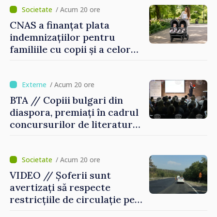
/ Acum 20 ore
CNAS a finanțat plata
indemnizațiilor pentru
familiile cu copii și a celor
pentru incapacitate
temporară de muncă
/ Acum 20 ore
BTA // Copiii bulgari din
diaspora, premiați în cadrul
concursurilor de literatură,
artă și muzică organizate de
Agenția Executivă pentru
Bulgarii din Străinătate
/ Acum 20 ore
VIDEO // Șoferii sunt
avertizați să respecte
restricțiile de circulație pe
drumul R3, unde se