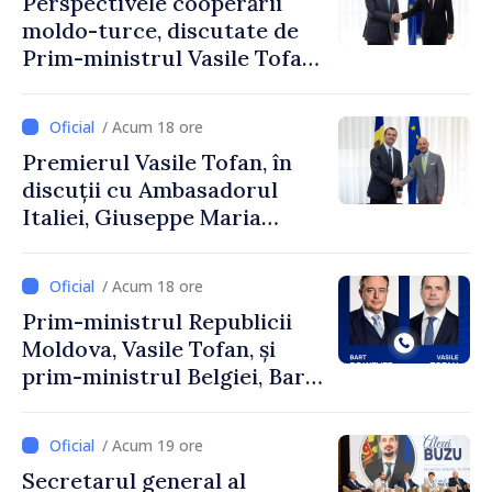
Perspectivele cooperării
moldo-turce, discutate de
Prim-ministrul Vasile Tofan
și Ambasadorul Turciei,
Uygar Mustafa Sertel
/ Acum 18 ore
Premierul Vasile Tofan, în
discuții cu Ambasadorul
Italiei, Giuseppe Maria
Perricone
/ Acum 18 ore
Prim-ministrul Republicii
Moldova, Vasile Tofan, și
prim-ministrul Belgiei, Bart
De Wever, au discutat
despre parcursul european
/ Acum 19 ore
al Republicii Moldova.
Secretarul general al