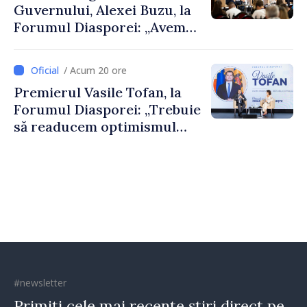
Guvernului, Alexei Buzu, la
Forumul Diasporei: „Avem
nevoie de fiecare dintre
dumneavoastră pentru a
/ Acum 20 ore
construi comunități mai
Premierul Vasile Tofan, la
puternice”
Forumul Diasporei: „Trebuie
să readucem optimismul
oamenilor și încrederea că
Republica Moldova merge în
direcția corectă”
#newsletter
Primiți cele mai recente știri direct pe