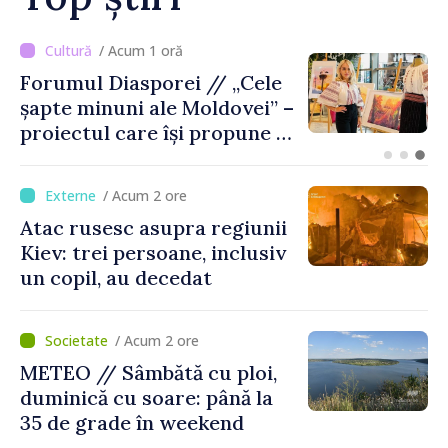
/ Acum 58 minute
Trafic intens PTF
Giurgiulești-Galați, pe
sensul de ieșire din
Republica Moldova
/ Acum 2 ore
Atac rusesc asupra regiunii
Kiev: trei persoane, inclusiv
un copil, au decedat
/ Acum 2 ore
METEO // Sâmbătă cu ploi,
duminică cu soare: până la
35 de grade în weekend