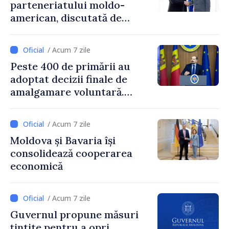
parteneriatului moldo-
american, discutată de
Prim-ministrul Vasile Tofan
și însărcinatul cu afaceri al
/ Acum 7 zile
SUA, Nick Pietrowicz
Peste 400 de primării au
adoptat decizii finale de
amalgamare voluntară.
Secretarul general al
Guvernului, Alexei Buzu:
/ Acum 7 zile
„85,5% dintre primării au
Moldova și Bavaria își
inițiat procesul. Le
consolidează cooperarea
mulțumim aleșilor locali
economică
pentru că au pus pe primul
loc interesul oamenilor și
dezvoltar
/ Acum 7 zile
Guvernul propune măsuri
țintite pentru a opri