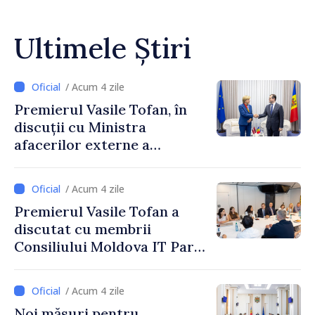
Ultimele Știri
/ Acum 4 zile
Premierul Vasile Tofan, în
discuții cu Ministra
afacerilor externe a
Letoniei, Baiba Braže
/ Acum 4 zile
Premierul Vasile Tofan a
discutat cu membrii
Consiliului Moldova IT Park:
„Guvernul va fi un aliat al
industriei IT”
/ Acum 4 zile
Noi măsuri pentru