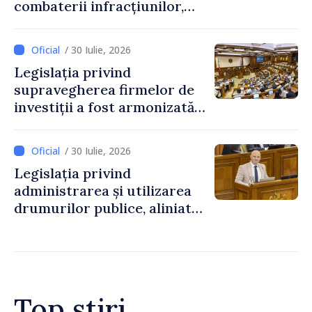
combaterii infracțiunilor,
reglementată de o nouă lege
/ 30 Iulie, 2026
Legislația privind
supravegherea firmelor de
investiții a fost armonizată
cu normele UE
/ 30 Iulie, 2026
Legislația privind
administrarea și utilizarea
drumurilor publice, aliniată
la standardele UE
Top știri