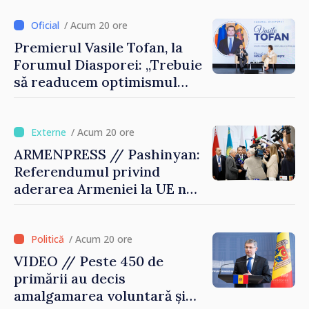
desfășoară lucrări de
reparație
/ Acum 20 ore
Premierul Vasile Tofan, la
Forumul Diasporei: „Trebuie
să readucem optimismul
oamenilor și încrederea că
Republica Moldova merge în
direcția corectă”
/ Acum 20 ore
ARMENPRESS // Pashinyan:
Referendumul privind
aderarea Armeniei la UE nu
este posibil în această etapă
/ Acum 20 ore
VIDEO // Peste 450 de
primării au decis
amalgamarea voluntară și