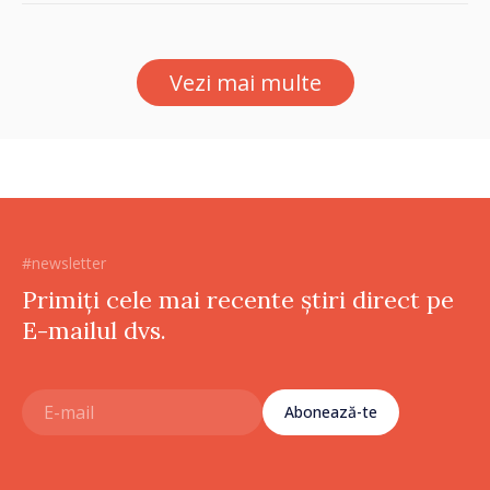
vor beneficia de fonduri
pentru investiții. Igor
Grosu: „Este important să
Vezi mai multe
depășim blocajele și să dăm o
șansă localităților să se
dezvolte”
#newsletter
Primiți cele mai recente știri direct pe
E-mailul dvs.
Abonează-te