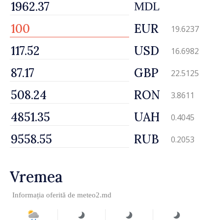
MDL
EUR
19.6237
USD
16.6982
GBP
22.5125
RON
3.8611
UAH
0.4045
RUB
0.2053
Vremea
Informația oferită de
meteo2.md