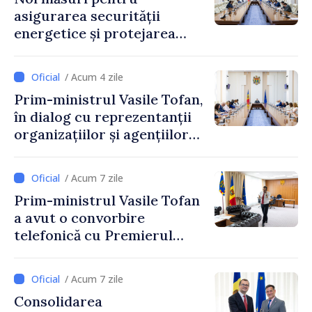
asigurarea securității
energetice și protejarea
resurselor de apă, aprobate
de CNMC
/ Acum 4 zile
Prim-ministrul Vasile Tofan,
în dialog cu reprezentanții
organizațiilor și agențiilor
internaționale din Republica
Moldova
/ Acum 7 zile
Prim-ministrul Vasile Tofan
a avut o convorbire
telefonică cu Premierul
Ucrainei, Sergii Korețkii
/ Acum 7 zile
Consolidarea