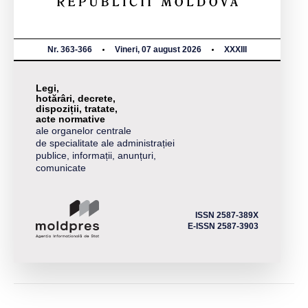
Nr. 363-366
Vineri, 07 august 2026
XXXIII
Legi,
hotărâri, decrete,
dispoziții, tratate,
acte normative
ale organelor centrale
de specialitate ale administrației
publice, informații, anunțuri,
comunicate
ISSN 2587-389X
E-ISSN 2587-3903