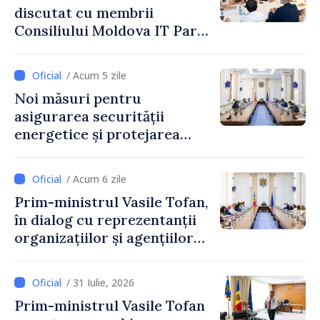
discutat cu membrii
Consiliului Moldova IT Park:
„Guvernul va fi un aliat al
industriei IT”
/ Acum 5 zile
Noi măsuri pentru
asigurarea securității
energetice și protejarea
resurselor de apă, aprobate
de CNMC
/ Acum 6 zile
Prim-ministrul Vasile Tofan,
în dialog cu reprezentanții
organizațiilor și agențiilor
internaționale din Republica
Moldova
/ 31 Iulie, 2026
Prim-ministrul Vasile Tofan