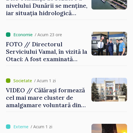
nivelului Dunării se menține,
iar situația hidrologică
rămâne dificilă
/ Acum 23 ore
FOTO // Directorul
Serviciului Vamal, în vizită la
Otaci: A fost examinată
posibilitatea dotării Zonei de
control vamal cu un scanner
performant
/ Acum 1 zi
VIDEO // Călărași formează
cel mai mare cluster de
amalgamare voluntară din
Republica Moldova. Consiliul
orășenesc a aprobat decizia
finală
/ Acum 1 zi