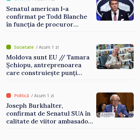
Senatul american l-a
confirmat pe Todd Blanche
în funcția de procuror
general al Statelor Unite
/ Acum 1 zi
Moldova sunt EU // Tamara
Șchiopu, antreprenoarea
care construiește punți
între Marea Britanie și
Republica Moldova
/ Acum 1 zi
Joseph Burkhalter,
confirmat de Senatul SUA în
calitate de viitor ambasador
în Republica Moldova