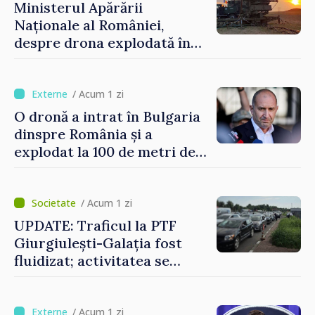
Ministerul Apărării
Naționale al României,
despre drona explodată în
Bulgaria: „Radarele noastre
nu au detectat niciun
vehicul aerian”
/ Acum 1 zi
O dronă a intrat în Bulgaria
dinspre România și a
explodat la 100 de metri de
graniță
/ Acum 1 zi
UPDATE: Traficul la PTF
Giurgiulești-Galația fost
fluidizat; activitatea se
desfășoară în condiții
normale
/ Acum 1 zi