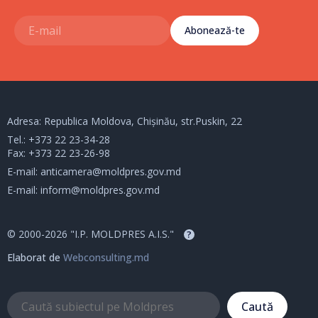
Abonează-te
Adresa: Republica Moldova, Chișinău, str.Puskin, 22
Tel.:
+373 22 23-34-28
Fax: +373 22 23-26-98
E-mail:
anticamera@moldpres.gov.md
E-mail:
inform@moldpres.gov.md
© 2000-2026 "I.P. MOLDPRES A.I.S."
?
Elaborat de
Webconsulting.md
Caută