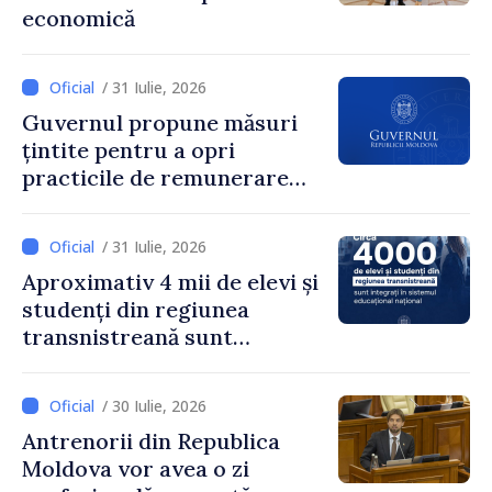
economică
pentru că au pus pe primul
loc interesul oamenilor și
dezvoltar
/ 31 Iulie, 2026
Guvernul propune măsuri
țintite pentru a opri
practicile de remunerare
exagerată
/ 31 Iulie, 2026
Aproximativ 4 mii de elevi și
studenți din regiunea
transnistreană sunt
integrați în sistemul
educațional național
/ 30 Iulie, 2026
Antrenorii din Republica
Moldova vor avea o zi