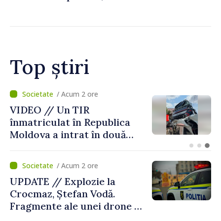
la standardele UE
Top știri
/ Acum 1 oră
Zilele Diasporei // O poveste
despre Moldova spusă prin
culori: „Dincolo de prag”,
expoziția Olgăi Chilat,
stabilită la Bruxelles
/ Acum 2 ore
UPDATE // Explozie la
Crocmaz, Ștefan Vodă.
Fragmente ale unei drone de
luptă depistate la fața