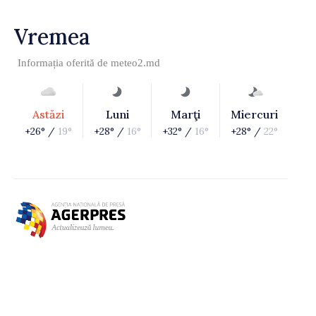
Vremea
Informația oferită de
meteo2.md
Astăzi
Luni
Marţi
Miercuri
+26° /
19°
+28° /
16°
+32° /
16°
+28° /
22°