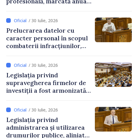
profesională, marcată anual
pe 25 septembrie
/ 30 Iulie, 2026
Prelucrarea datelor cu
caracter personal în scopul
combaterii infracțiunilor,
reglementată de o nouă lege
/ 30 Iulie, 2026
Legislația privind
supravegherea firmelor de
investiții a fost armonizată
cu normele UE
/ 30 Iulie, 2026
Legislația privind
administrarea și utilizarea
drumurilor publice, aliniată