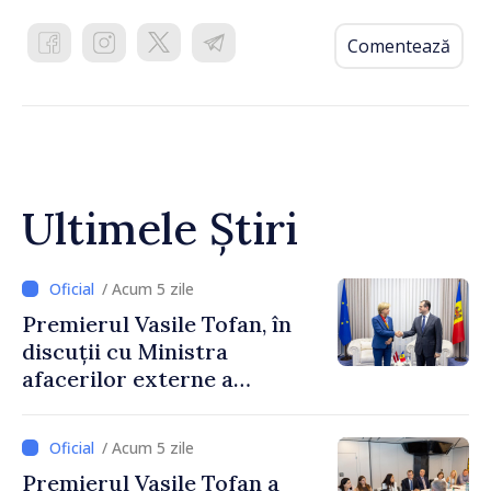
Comentează
Ultimele Știri
/ Acum 5 zile
Premierul Vasile Tofan, în
discuții cu Ministra
afacerilor externe a
Letoniei, Baiba Braže
/ Acum 5 zile
Premierul Vasile Tofan a