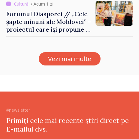
/ Acum 1 zi
Forumul Diasporei // „Cele
șapte minuni ale Moldovei” –
proiectul care își propune să
apropie copiii din diaspora
de țara de origine
Vezi mai multe
#newsletter
Primiți cele mai recente știri direct pe
E-mailul dvs.