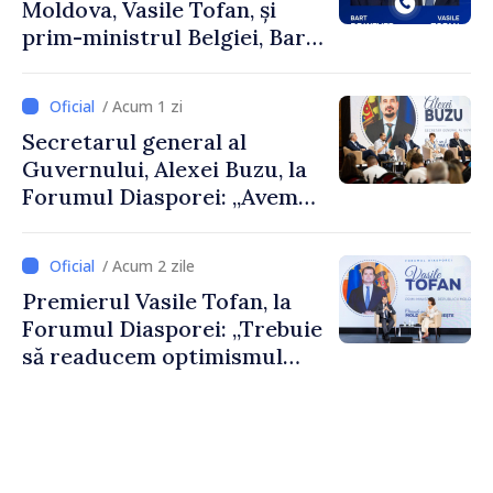
Moldova, Vasile Tofan, și
prim-ministrul Belgiei, Bart
De Wever, au discutat
despre parcursul european
/ Acum 1 zi
al Republicii Moldova.
Secretarul general al
Guvernului, Alexei Buzu, la
Forumul Diasporei: „Avem
nevoie de fiecare dintre
dumneavoastră pentru a
/ Acum 2 zile
construi comunități mai
Premierul Vasile Tofan, la
puternice”
Forumul Diasporei: „Trebuie
să readucem optimismul
oamenilor și încrederea că
Republica Moldova merge în
direcția corectă”