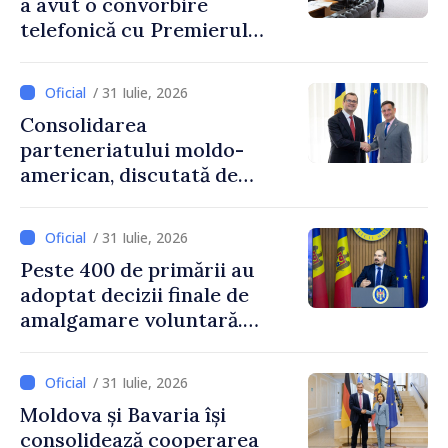
a avut o convorbire
telefonică cu Premierul
Ucrainei, Sergii Korețkii
/ 31 Iulie, 2026
Consolidarea
parteneriatului moldo-
american, discutată de
Prim-ministrul Vasile Tofan
și însărcinatul cu afaceri al
/ 31 Iulie, 2026
SUA, Nick Pietrowicz
Peste 400 de primării au
adoptat decizii finale de
amalgamare voluntară.
Secretarul general al
Guvernului, Alexei Buzu:
/ 31 Iulie, 2026
„85,5% dintre primării au
Moldova și Bavaria își
inițiat procesul. Le
consolidează cooperarea
mulțumim aleșilor locali