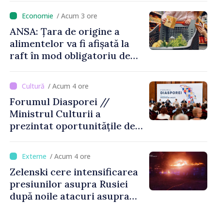
locului
/ Acum 3 ore
ANSA: Țara de origine a
alimentelor va fi afișată la
raft în mod obligatoriu de
luni, 10 august. Comercianții
riscă amenzi de zeci de mii
/ Acum 4 ore
de lei de lei
Forumul Diasporei //
Ministrul Culturii a
prezintat oportunitățile de
finanțare pentru proiecte
culturale și mobilitatea
/ Acum 4 ore
artiștilor
Zelenski cere intensificarea
presiunilor asupra Rusiei
după noile atacuri asupra
Ucrainei