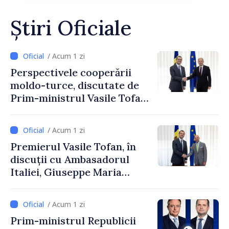
Știri Oficiale
/ Acum 1 zi
Perspectivele cooperării
moldo-turce, discutate de
Prim-ministrul Vasile Tofan
și Ambasadorul Turciei,
Uygar Mustafa Sertel
/ Acum 1 zi
Premierul Vasile Tofan, în
discuții cu Ambasadorul
Italiei, Giuseppe Maria
Perricone
/ Acum 1 zi
Prim-ministrul Republicii