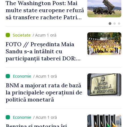
VIDEO // Premierul Vasile
Tofan a prezentat
principalele prevederi ale
politicii fiscale pentru anul
2027
/ Acum 1 oră
FOTO // Președinta Maia
Sandu s-a întâlnit cu
participanții taberei DOR:
„Legătura lor cu țara
noastră rămâne puternică”
/ Acum 1 oră
BNM a majorat rata de bază
la principalele operațiuni de
politică monetară
/ Acum 1 oră
Benzina și motorina își