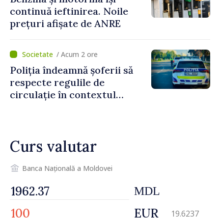
continuă ieftinirea. Noile
prețuri afișate de ANRE
/ Acum 2 ore
Poliția îndeamnă șoferii să
respecte regulile de
circulație în contextul
intensificării traficului din
perioada concediilor
Curs valutar
Banca Națională a Moldovei
MDL
EUR
19.6237