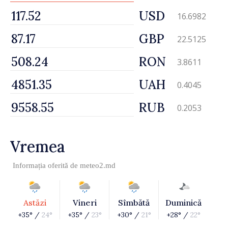
USD
16.6982
GBP
22.5125
RON
3.8611
UAH
0.4045
RUB
0.2053
Vremea
Informația oferită de
meteo2.md
Astăzi
Vineri
Sîmbătă
Duminică
+35° /
24°
+35° /
23°
+30° /
21°
+28° /
22°