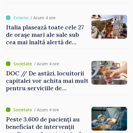
caniculei
/ Acum 4 ore
Italia plasează toate cele 27
de oraşe mari ale sale sub
cea mai înaltă alertă de
caniculă
/ Acum 4 ore
DOC // De astăzi, locuitorii
capitalei vor achita mai mult
pentru serviciile de
alimentare cu apă și
canalizare
/ Acum 4 ore
Peste 3.600 de pacienți au
beneficiat de intervenții