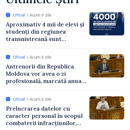
/ Acum 6 zile
Aproximativ 4 mii de elevi și
studenți din regiunea
transnistreană sunt
integrați în sistemul
educațional național
/ Acum 6 zile
Antrenorii din Republica
Moldova vor avea o zi
profesională, marcată anual
pe 25 septembrie
/ Acum 6 zile
Prelucrarea datelor cu
caracter personal în scopul
combaterii infracțiunilor,