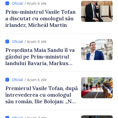
/ Acum 6 zile
Republica Moldova
Prim-ministrul Vasile Tofan
a discutat cu omologul său
irlandez, Micheál Martin
/ Acum 6 zile
Președinta Maia Sandu îl va
găzdui pe Prim-ministrul
landului Bavaria, Markus
Söder
/ Acum 6 zile
Premierul Vasile Tofan, după
întrevederea cu omologul
său român, Ilie Bolojan: „Ne
dorim să transformăm
apropierea dintre țările
/ Acum 7 zile