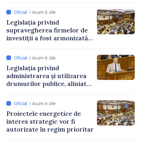
reglementată de o nouă lege
/ Acum 6 zile
Legislația privind
supravegherea firmelor de
investiții a fost armonizată
cu normele UE
/ Acum 6 zile
Legislația privind
administrarea și utilizarea
drumurilor publice, aliniată
la standardele UE
/ Acum 6 zile
Proiectele energetice de
interes strategic vor fi
autorizate în regim prioritar