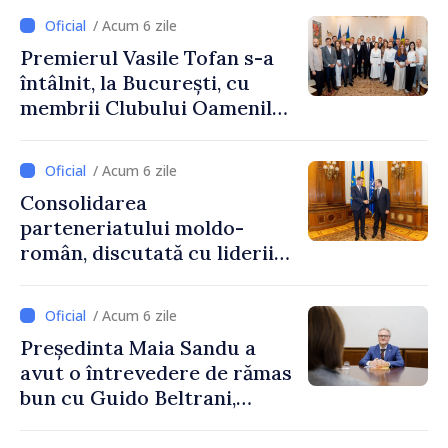
/ Acum 6 zile
Premierul Vasile Tofan s-a
întâlnit, la București, cu
membrii Clubului Oamenilor
de Afaceri Basarabeni
/ Acum 6 zile
Consolidarea
parteneriatului moldo-
român, discutată cu liderii
Parlamentului României
/ Acum 6 zile
Președinta Maia Sandu a
avut o întrevedere de rămas
bun cu Guido Beltrani,
directorul Biroului de
Cooperare al Elveției în