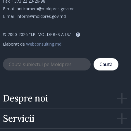
Fax: +373 22 23-26-98
E-mail:
anticamera@moldpres.gov.md
E-mail:
inform@moldpres.gov.md
© 2000-2026 "I.P. MOLDPRES A.I.S."
?
Elaborat de
Webconsulting.md
Caută
Despre noi
Servicii