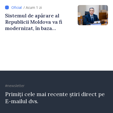
/ Acum 1 zi
Sistemul de apărare al
Republicii Moldova va fi
modernizat, în baza
Programului de
implementare a Strategiei
Naționale de Apărare
#newsletter
Primiți cele mai recente știri direct pe
E-mailul dvs.