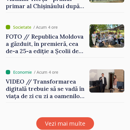
primar al Chișinăului după
Unirea Basarabiei cu
România
/ Acum 4 ore
FOTO // Republica Moldova
a găzduit, în premieră, cea
de-a 25-a ediție a Școlii de
vară EPSA
/ Acum 4 ore
VIDEO // Transformarea
digitală trebuie să se vadă în
viața de zi cu zi a oamenilor
și în modul în care
funcționează economia:
premierul Vasile Tofan, în
Vezi mai multe
vizită la AGE