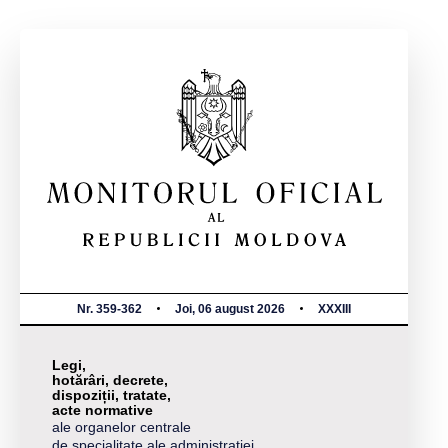
Nr. 359-362
Joi, 06 august 2026
XXXIII
Legi,
hotărâri, decrete,
dispoziții, tratate,
acte normative
ale organelor centrale
de specialitate ale administrației