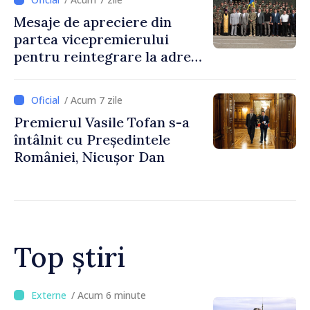
noastre în mai multe
Mesaje de apreciere din
investiții și oportunități
partea vicepremierului
pentru oameni”
pentru reintegrare la adresa
celor responsabili din partea
Republicii Moldova de
/ Acum 7 zile
menținerea păcii și ordinii de
Premierul Vasile Tofan s-a
drept în perimetrul Zonei de
întâlnit cu Președintele
Securitate
României, Nicușor Dan
Top știri
/ Acum 18 minute