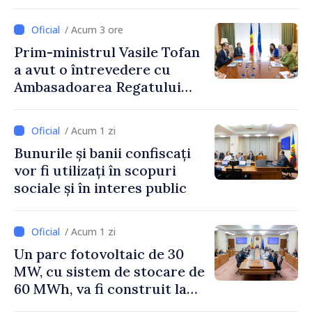
politicii fiscale pentru anul
2027
/ Acum 3 ore
Prim-ministrul Vasile Tofan
a avut o întrevedere cu
Ambasadoarea Regatului
Unit al Marii Britanii și
Irlandei de Nord, Fern
/ Acum 1 zi
Horine
Bunurile și banii confiscați
vor fi utilizați în scopuri
sociale și în interes public
/ Acum 1 zi
Un parc fotovoltaic de 30
MW, cu sistem de stocare de
60 MWh, va fi construit la
Vadul lui Vodă