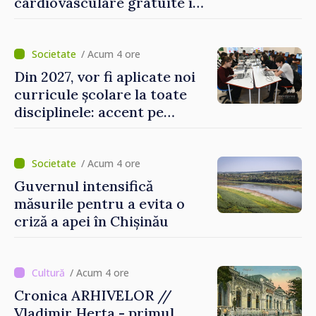
cardiovasculare gratuite în
prima jumătate a anului
/ Acum 4 ore
Din 2027, vor fi aplicate noi
curricule școlare la toate
disciplinele: accent pe
dezvoltarea gândirii critice
și folosirea cunoștințelor în
situații reale
/ Acum 4 ore
Guvernul intensifică
măsurile pentru a evita o
criză a apei în Chișinău
/ Acum 4 ore
Cronica ARHIVELOR //
Vladimir Herța - primul