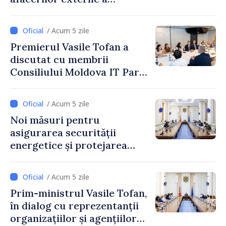
Letoniei, Baiba Braže
/ Acum 5 zile
Premierul Vasile Tofan a
discutat cu membrii
Consiliului Moldova IT Park:
„Guvernul va fi un aliat al
industriei IT”
/ Acum 5 zile
Noi măsuri pentru
asigurarea securității
energetice și protejarea
resurselor de apă, aprobate
de CNMC
/ Acum 5 zile
Prim-ministrul Vasile Tofan,
în dialog cu reprezentanții
organizațiilor și agențiilor