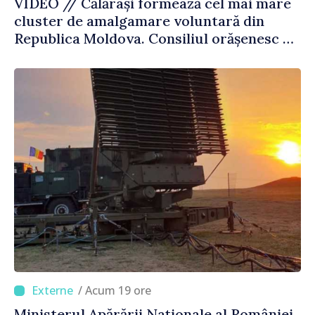
VIDEO // Călărași formează cel mai mare
cluster de amalgamare voluntară din
Republica Moldova. Consiliul orășenesc a
aprobat decizia finală
/ Acum 19 ore
Ministerul Apărării Naționale al României,