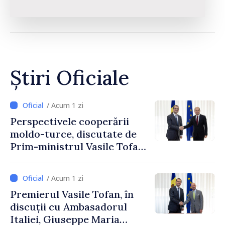
Știri Oficiale
/ Acum 1 zi
Perspectivele cooperării
moldo-turce, discutate de
Prim-ministrul Vasile Tofan
și Ambasadorul Turciei,
Uygar Mustafa Sertel
/ Acum 1 zi
Premierul Vasile Tofan, în
discuții cu Ambasadorul
Italiei, Giuseppe Maria