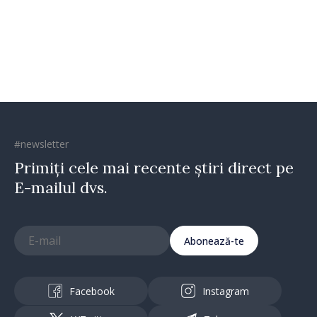
oamenilor și încrederea că
Republica Moldova merge în
direcția corectă”
#newsletter
Primiți cele mai recente știri direct pe
E-mailul dvs.
Abonează-te
Facebook
Instagram