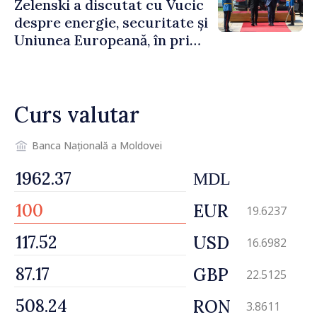
Zelenski a discutat cu Vucic
despre energie, securitate și
Uniunea Europeană, în prima
sa vizită în Serbia
Curs valutar
Banca Națională a Moldovei
MDL
EUR
19.6237
USD
16.6982
GBP
22.5125
RON
3.8611