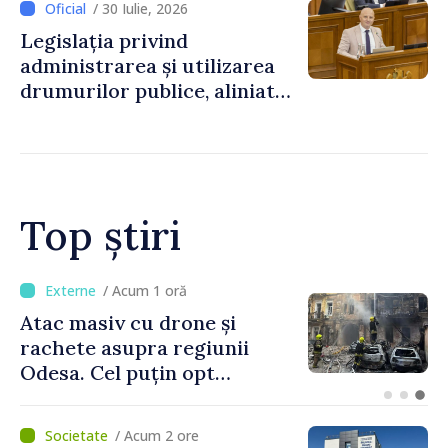
/ 30 Iulie, 2026
Legislația privind
administrarea și utilizarea
drumurilor publice, aliniată
la standardele UE
Top știri
/ Acum 1 oră
Orașele din Republica
Moldova se pot înscrie în
cursa pentru titlul de
„Capitală Europeană a
Culturii 2033”
/ Acum 2 ore