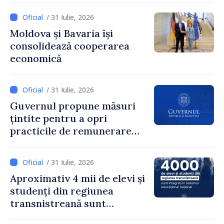
Guvernului, Alexei Buzu:
/ 31 Iulie, 2026
„85,5% dintre primării au
Moldova și Bavaria își
inițiat procesul. Le
consolidează cooperarea
mulțumim aleșilor locali
economică
pentru că au pus pe primul
loc interesul oamenilor și
dezvoltar
/ 31 Iulie, 2026
Guvernul propune măsuri
țintite pentru a opri
practicile de remunerare
exagerată
/ 31 Iulie, 2026
Aproximativ 4 mii de elevi și
studenți din regiunea
transnistreană sunt
integrați în sistemul