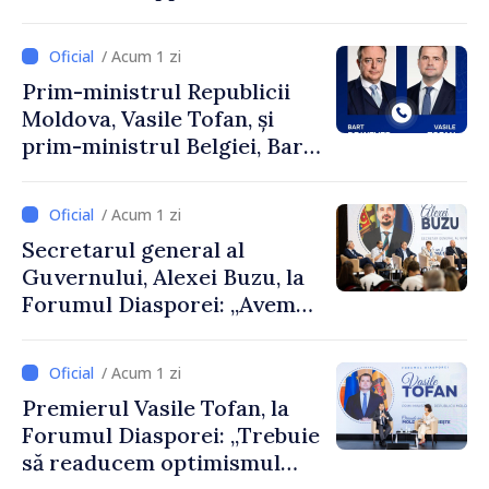
Perricone
/ Acum 1 zi
Prim-ministrul Republicii
Moldova, Vasile Tofan, și
prim-ministrul Belgiei, Bart
De Wever, au discutat
despre parcursul european
/ Acum 1 zi
al Republicii Moldova.
Secretarul general al
Guvernului, Alexei Buzu, la
Forumul Diasporei: „Avem
nevoie de fiecare dintre
dumneavoastră pentru a
/ Acum 1 zi
construi comunități mai
Premierul Vasile Tofan, la
puternice”
Forumul Diasporei: „Trebuie
să readucem optimismul