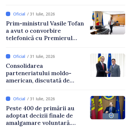
internaționale din Republica
Moldova
/ 31 Iulie, 2026
Prim-ministrul Vasile Tofan
a avut o convorbire
telefonică cu Premierul
Ucrainei, Sergii Korețkii
/ 31 Iulie, 2026
Consolidarea
parteneriatului moldo-
american, discutată de
Prim-ministrul Vasile Tofan
și însărcinatul cu afaceri al
/ 31 Iulie, 2026
SUA, Nick Pietrowicz
Peste 400 de primării au
adoptat decizii finale de
amalgamare voluntară.
Secretarul general al