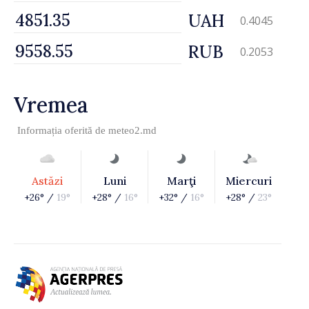
UAH
0.4045
RUB
0.2053
Vremea
Informația oferită de
meteo2.md
Astăzi
Luni
Marţi
Miercuri
+26° /
19°
+28° /
16°
+32° /
16°
+28° /
23°