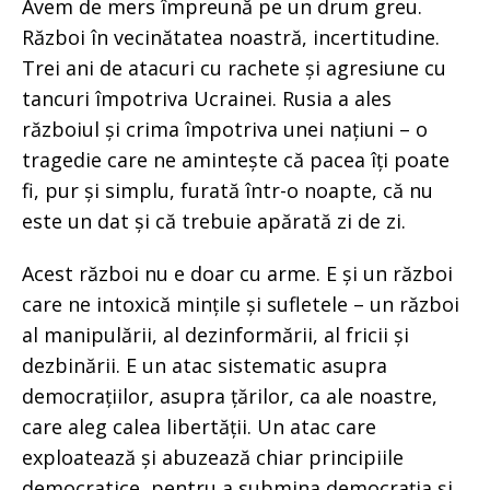
Avem de mers împreună pe un drum greu.
Război în vecinătatea noastră, incertitudine.
Trei ani de atacuri cu rachete și agresiune cu
tancuri împotriva Ucrainei. Rusia a ales
războiul și crima împotriva unei națiuni – o
tragedie care ne amintește că pacea îți poate
fi, pur și simplu, furată într-o noapte, că nu
este un dat și că trebuie apărată zi de zi.
Acest război nu e doar cu arme. E și un război
care ne intoxică mințile și sufletele – un război
al manipulării, al dezinformării, al fricii și
dezbinării. E un atac sistematic asupra
democrațiilor, asupra țărilor, ca ale noastre,
care aleg calea libertății. Un atac care
exploatează și abuzează chiar principiile
democratice, pentru a submina democrația și