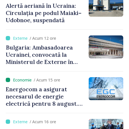
Alertă aeriană în Ucraina:
Circulația pe podul Maiaki–
Udobnoe, suspendată
/ Acum 12 ore
Bulgaria: Ambasadoarea
Ucrainei, convocată la
Ministerul de Externe în
legătură cu drona prăbușită
/ Acum 15 ore
Energocom a asigurat
necesarul de energie
electrică pentru 8 august.
Compania îndeamnă
cetățenii să reducă
/ Acum 16 ore
consumul în orele de vârf