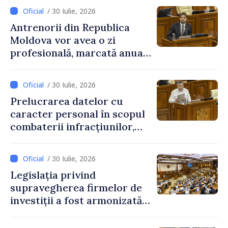
educațional național
/ 30 Iulie, 2026
Antrenorii din Republica
Moldova vor avea o zi
profesională, marcată anual
pe 25 septembrie
/ 30 Iulie, 2026
Prelucrarea datelor cu
caracter personal în scopul
combaterii infracțiunilor,
reglementată de o nouă lege
/ 30 Iulie, 2026
Legislația privind
supravegherea firmelor de
investiții a fost armonizată
cu normele UE