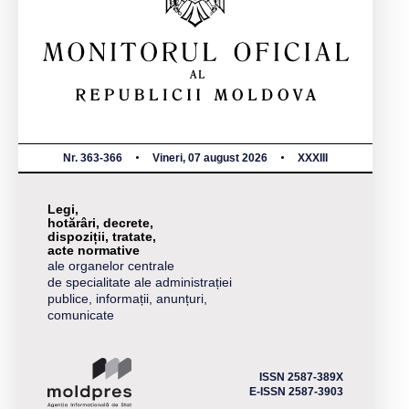
Nr. 363-366
Vineri, 07 august 2026
XXXIII
Legi,
hotărâri, decrete,
dispoziții, tratate,
acte normative
ale organelor centrale
de specialitate ale administrației
publice, informații, anunțuri,
comunicate
ISSN 2587-389X
E-ISSN 2587-3903