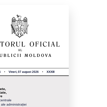
6
Vineri, 07 august 2026
XXXIII
ete,
tate,
ve
centrale
 ale administrației