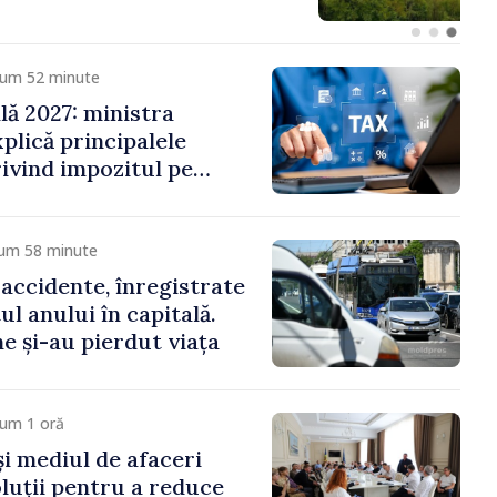
cum 52 minute
ală 2027: ministra
plică principalele
rivind impozitul pe
iliare, taxele locale și
cum 58 minute
 accidente, înregistrate
ul anului în capitală.
e și-au pierdut viața
cum 1 oră
și mediul de afaceri
oluții pentru a reduce