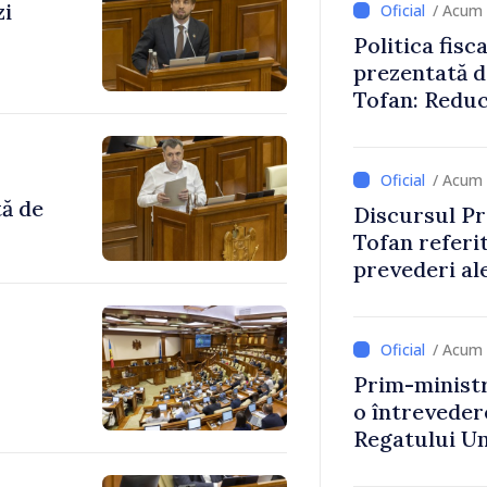
zi
/ Acum 
Politica fisc
prezentată d
Tofan: Reduc
stimularea in
mai echitabi
/ Acum 
tă de
Discursul Pr
Tofan referit
prevederi ale
anul 2027
/ Acum 
Prim-ministr
o întrevede
Regatului Uni
Irlandei de 