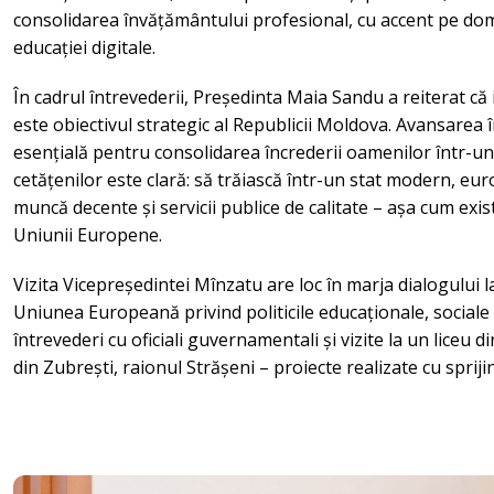
consolidarea învățământului profesional, cu accent pe dom
educației digitale.
În cadrul întrevederii, Președinta Maia Sandu a reiterat 
este obiectivul strategic al Republicii Moldova. Avansarea 
esențială pentru consolidarea încrederii oamenilor într-un 
cetățenilor este clară: să trăiască într-un stat modern, eur
muncă decente și servicii publice de calitate – așa cum exis
Uniunii Europene.
Vizita Vicepreședintei Mînzatu are loc în marja dialogului 
Uniunea Europeană privind politicile educaționale, sociale 
întrevederi cu oficiali guvernamentali și vizite la un liceu di
din Zubrești, raionul Strășeni – proiecte realizate cu sprij