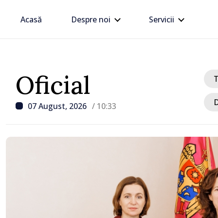
Acasă
Despre noi
Servicii
Oficial
D
07 August, 2026
/ 10:33
/ Acum 29 minute
VIDEO // Moldelectrica
consumatorii finali nu a
afectați în urma avarieri