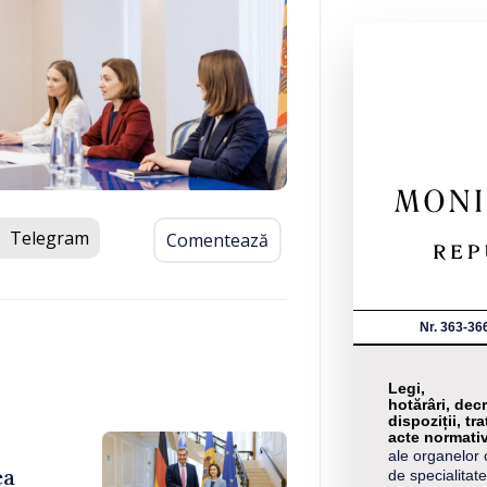
Telegram
Comentează
Nr. 363-36
Legi,
hotărâri, decr
dispoziții, tra
acte normati
ale organelor 
ea
de specialitate