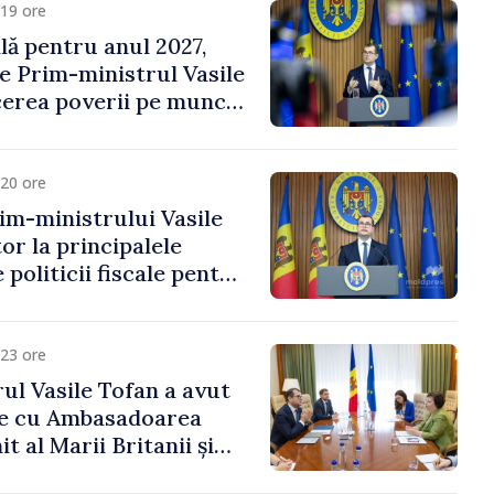
19 ore
ală pentru anul 2027,
e Prim-ministrul Vasile
erea poverii pe muncă,
vestițiilor și o taxare
lă
20 ore
im-ministrului Vasile
or la principalele
 politicii fiscale pentru
23 ore
ul Vasile Tofan a avut
re cu Ambasadoarea
t al Marii Britanii și
Nord, Fern Horine