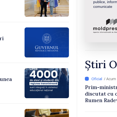
publice, inform
comunicate
ri
Știri O
iunea
/ Acum 
Prim-ministr
discutat cu 
Rumen Rade