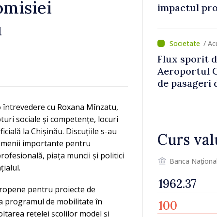
omisiei
impactul pro
asupra econ
u
/ Ac
Flux sporit d
Aeroportul C
de pasageri d
perioada de 
o întrevedere cu Roxana Mînzatu,
uri sociale și competențe, locuri
icială la Chișinău. Discuțiile s-au
Curs val
omenii importante pentru
rofesională, piața muncii și politici
Banca Naționa
ialul.
Europene pentru proiecte de
la programul de mobilitate în
ltarea rețelei școlilor model și