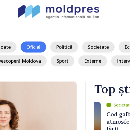
Toate
Oficial
Politică
Societate
Ec
escoperă Moldova
Sport
Externe
Interv
Top șt
/ A
:
Cod galben d
u fost
atmosferică 
i Liniei
țării