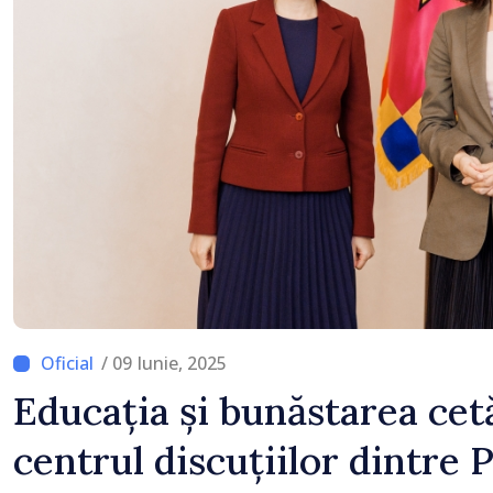
Bălți–Dnestrovsk. Lucră
reparație vor fi efectua
prioritar
/ 09 Iunie, 2025
Educația și bunăstarea cetă
centrul discuțiilor dintre