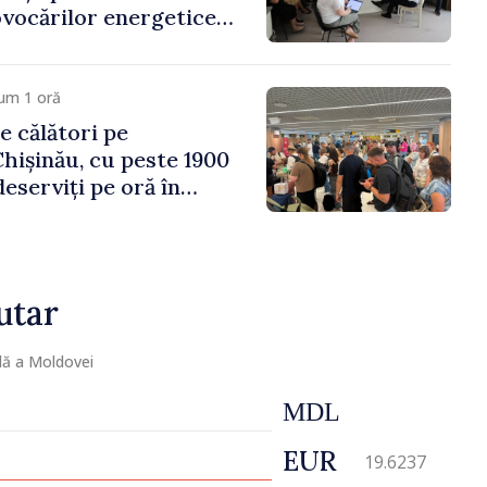
vocărilor energetice
omiei
um 1 oră
e călători pe
hișinău, cu peste 1900
eserviți pe oră în
vârf a concediilor
utar
lă a Moldovei
MDL
EUR
19.6237