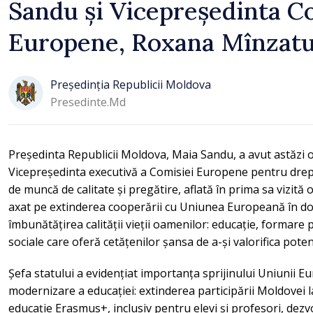
Sandu și Vicepreședinta C
Europene, Roxana Mînzat
Președinția Republicii Moldova
Presedinte.md
Președinta Republicii Moldova, Maia Sandu, a avut astăzi 
Vicepreședinta executivă a Comisiei Europene pentru drept
de muncă de calitate și pregătire, aflată în prima sa vizită of
axat pe extinderea cooperării cu Uniunea Europeană în d
îmbunătățirea calității vieții oamenilor: educație, formare p
sociale care oferă cetățenilor șansa de a-și valorifica potenț
Șefa statului a evidențiat importanța sprijinului Uniunii 
modernizare a educației: extinderea participării Moldovei 
educație Erasmus+, inclusiv pentru elevi și profesori, dezvo