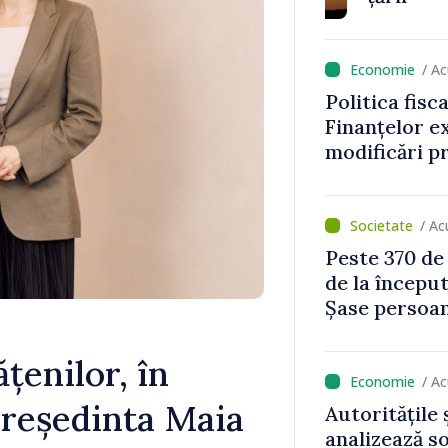
rile de
te în regim
/ A
Politica fisc
Finanțelor ex
modificări p
bunurile imob
rutiere
/ A
Peste 370 de
de la început
Șase persoan
țenilor, în
/ A
 Președinta Maia
Autoritățile 
analizează s