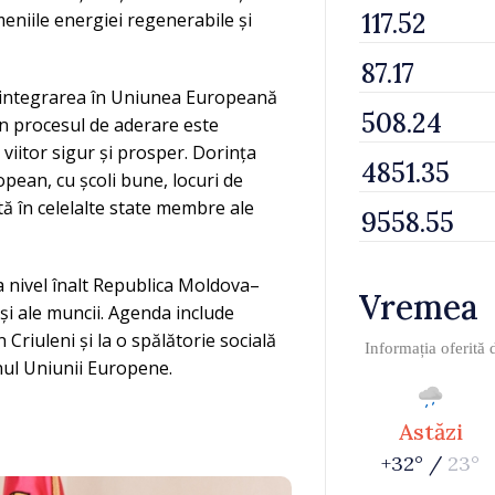
eniile energiei regenerabile și
că integrarea în Uniunea Europeană
în procesul de aderare este
viitor sigur și prosper. Dorința
opean, cu școli bune, locuri de
tă în celelalte state membre ale
la nivel înalt Republica Moldova–
Vremea
și ale muncii. Agenda include
n Criuleni și la o spălătorie socială
Informația oferită
inul Uniunii Europene.
Astăzi
+32° /
23°