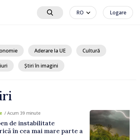
RO
Logare
onomie
Aderare la UE
Cultură
iuri
Știri în imagini
iri
cum 39 minute
e instabilitate
în cea mai mare parte a