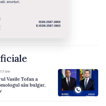
ații, anunțuri,
ISSN 2587-389X
E-ISSN 2587-3903
ficiale
17 ore
ul Vasile Tofan a
omologul său bulgar,
v