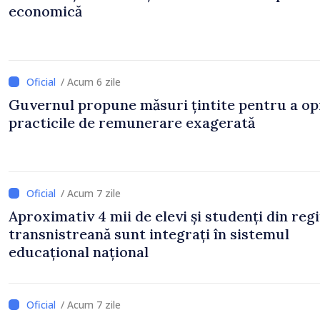
economică
/ Acum 6 zile
Guvernul propune măsuri țintite pentru a op
practicile de remunerare exagerată
/ Acum 7 zile
Aproximativ 4 mii de elevi și studenți din reg
transnistreană sunt integrați în sistemul
educațional național
/ Acum 7 zile