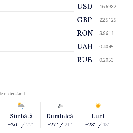
USD
16.6982
GBP
22.5125
RON
3.8611
UAH
0.4045
RUB
0.2053
 de
meteo2.md
Sîmbătă
Duminică
Luni
+30° /
22°
+27° /
21°
+28° /
18°