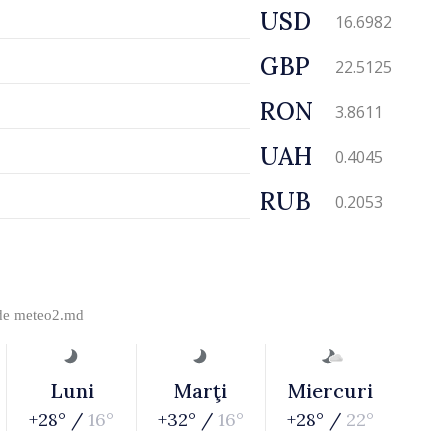
USD
16.6982
GBP
22.5125
RON
3.8611
UAH
0.4045
RUB
0.2053
 de
meteo2.md
Luni
Marţi
Miercuri
+28° /
16°
+32° /
16°
+28° /
22°