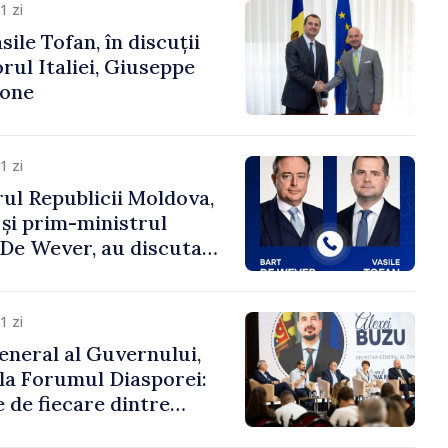
1 zi
ile Tofan, în discuții
ul Italiei, Giuseppe
cone
1 zi
ul Republicii Moldova,
 și prim-ministrul
t De Wever, au discutat
rsul european al
oldova.
1 zi
eneral al Guvernului,
 la Forumul Diasporei:
 de fiecare dintre
ră pentru a construi