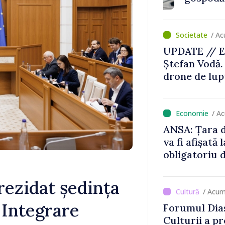
/ Ac
UPDATE // E
Ștefan Vodă.
drone de lupt
locului
/ A
ANSA: Țara d
va fi afișată 
obligatoriu d
Comercianții
de mii de lei 
rezidat ședința
/ Acum
 Integrare
Forumul Dias
Culturii a pr