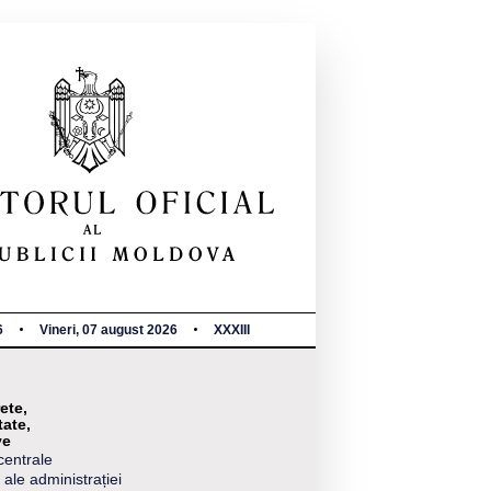
6
Vineri, 07 august 2026
XXXIII
ete,
tate,
ve
centrale
 ale administrației