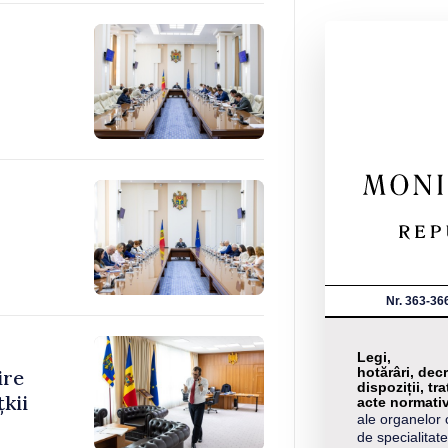
Nr. 363-36
Legi,
hotărâri, decr
ire
dispoziții, tra
kii
acte normati
ale organelor 
de specialitate