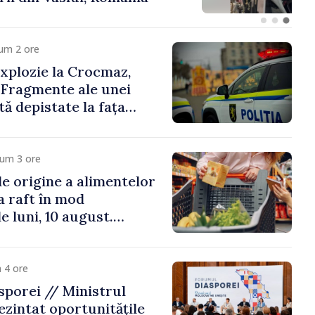
um 2 ore
xplozie la Crocmaz,
 Fragmente ale unei
ă depistate la fața
cum 3 ore
e origine a alimentelor
la raft în mod
e luni, 10 august.
 riscă amenzi de zeci
de lei
 4 ore
porei // Ministrul
ezintat oportunitățile