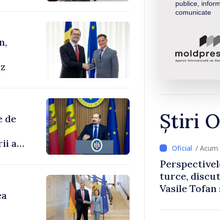
publice, inform
comunicate
n,
cz
Știri O
e de
ii au
/ Acum 
Perspectivel
enilor
turce, discu
Vasile Tofan
ea
Uygar Musta