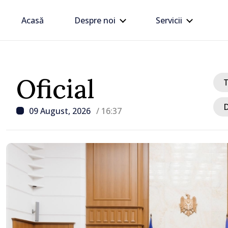
Acasă
Despre noi
Servicii
Oficial
D
09 August, 2026
/ 16:37
/ Acum 1 oră
Trafic intens la postul 
Moghilev-Podolsk, pe se
ieșire din Republica Mo