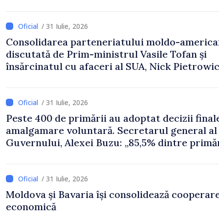
/ 31 Iulie, 2026
Consolidarea parteneriatului moldo-america
discutată de Prim-ministrul Vasile Tofan și
însărcinatul cu afaceri al SUA, Nick Pietrowi
/ 31 Iulie, 2026
Peste 400 de primării au adoptat decizii final
amalgamare voluntară. Secretarul general al
Guvernului, Alexei Buzu: „85,5% dintre primăr
inițiat procesul. Le mulțumim aleșilor locali
pentru că au pus pe primul loc interesul oam
și dezvoltar
/ 31 Iulie, 2026
Moldova și Bavaria își consolidează cooperar
economică