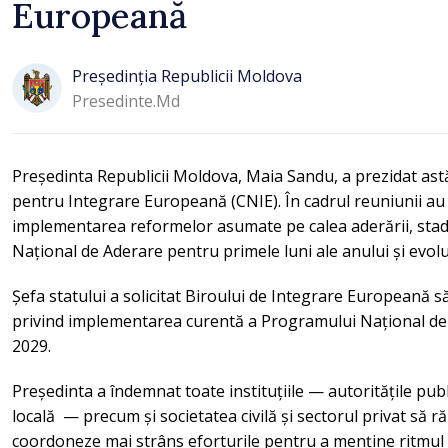
Europeană
Președinția Republicii Moldova
Presedinte.md
Președinta Republicii Moldova, Maia Sandu, a prezidat ast
pentru Integrare Europeană (CNIE). În cadrul reuniunii au 
implementarea reformelor asumate pe calea aderării, stad
Național de Aderare pentru primele luni ale anului și evoluț
Șefa statului a solicitat Biroului de Integrare Europeană s
privind implementarea curentă a Programului Național d
2029.
Președinta a îndemnat toate instituțiile — autoritățile publ
locală — precum și societatea civilă și sectorul privat să r
coordoneze mai strâns eforturile pentru a menține ritmul r