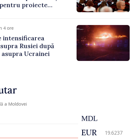
 pentru proiecte
mobilitatea artiștilor
m 4 ore
e intensificarea
asupra Rusiei după
i asupra Ucrainei
utar
lă a Moldovei
MDL
EUR
19.6237