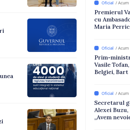
/ Acum 
Premierul Vas
cu Ambasador
Maria Perri
ri
/ Acum 
Prim-ministr
Vasile Tofan,
Belgiei, Bar
iunea
despre parcu
Republicii M
/ Acum 
Secretarul g
Alexei Buzu,
„Avem nevoie
zi
dumneavoast