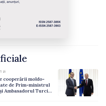
ații, anunțuri,
ISSN 2587-389X
E-ISSN 2587-3903
ficiale
1 zi
e cooperării moldo-
tate de Prim-ministrul
 și Ambasadorul Turciei,
fa Sertel