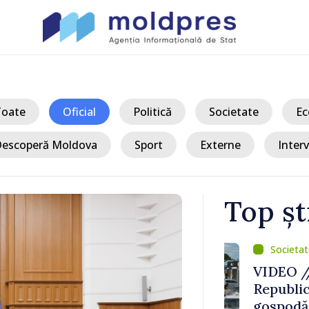
Toate
Oficial
Politică
Societate
Ec
escoperă Moldova
Sport
Externe
Interv
Top șt
/ Ac
vamal Otaci-
VIDEO // Un 
nsul de
Republica Mo
ldova
gospodării d