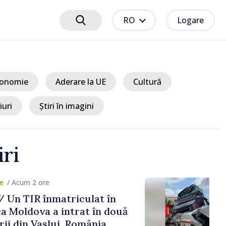
RO
Logare
onomie
Aderare la UE
Cultură
iuri
Știri în imagini
iri
um 2 ore
TIR înmatriculat în
ldova a intrat în două
in Vaslui, România