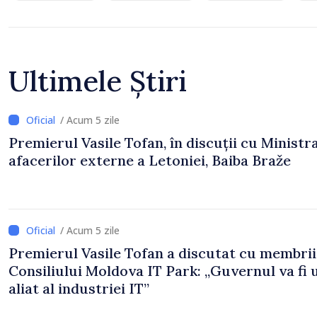
Ultimele Știri
/ Acum 5 zile
Premierul Vasile Tofan, în discuții cu Ministr
afacerilor externe a Letoniei, Baiba Braže
/ Acum 5 zile
Premierul Vasile Tofan a discutat cu membrii
Consiliului Moldova IT Park: „Guvernul va fi 
aliat al industriei IT”