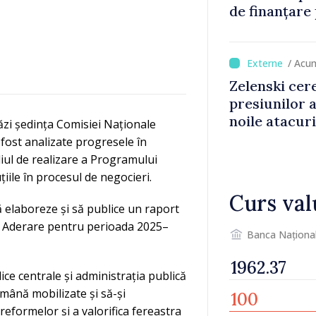
de finanțare
culturale și 
/ Acu
Zelenski cer
presiunilor 
noile atacur
ăzi ședința Comisiei Naționale
fost analizate progresele în
iul de realizare a Programului
iile în procesul de negocieri.
Curs val
ă elaboreze și să publice un raport
e Aderare pentru perioada 2025–
Banca Naționa
ice centrale și administrația publică
ămână mobilizate și să-și
eformelor și a valorifica fereastra