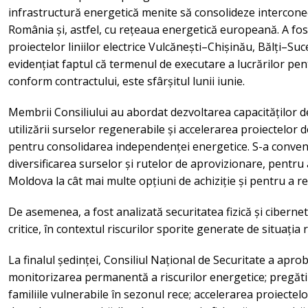
infrastructură energetică menite să consolideze intercone
România și, astfel, cu rețeaua energetică europeană. A fost
proiectelor liniilor electrice Vulcănești–Chișinău, Bălți–Suc
evidențiat faptul că termenul de executare a lucrărilor pen
conform contractului, este sfârșitul lunii iunie.
Membrii Consiliului au abordat dezvoltarea capacităților d
utilizării surselor regenerabile și accelerarea proiectelor d
pentru consolidarea independenței energetice. S-a conven
diversificarea surselor și rutelor de aprovizionare, pentru 
Moldova la cât mai multe opțiuni de achiziție și pentru a re
De asemenea, a fost analizată securitatea fizică și cibernet
critice, în contextul riscurilor sporite generate de situația 
La finalul ședinței, Consiliul Național de Securitate a aprob
monitorizarea permanentă a riscurilor energetice; pregăt
familiile vulnerabile în sezonul rece; accelerarea proiectel