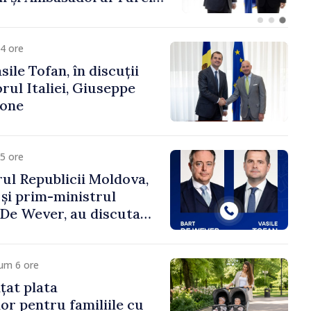
fa Sertel
4 ore
ile Tofan, în discuții
ul Italiei, Giuseppe
cone
5 ore
ul Republicii Moldova,
 și prim-ministrul
t De Wever, au discutat
rsul european al
oldova.
um 6 ore
țat plata
or pentru familiile cu