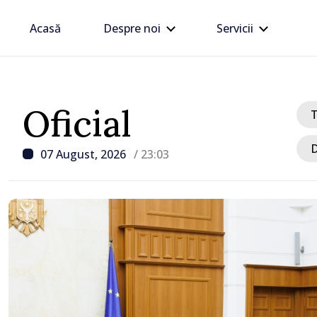
Acasă
Despre noi
Servicii
Oficial
D
07 August, 2026
/ 23:03
/ Acum 2 ore
Zelenski a ajuns în Serbi
sa vizită în acest stat ali
tradițional al Rusiei du