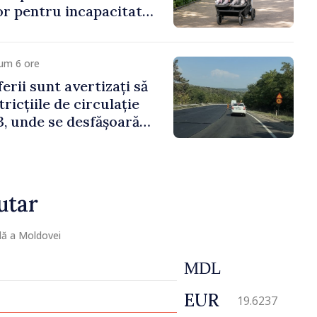
lor pentru incapacitate
e muncă
um 6 ore
erii sunt avertizați să
ricțiile de circulație
, unde se desfășoară
parație
utar
lă a Moldovei
MDL
EUR
19.6237