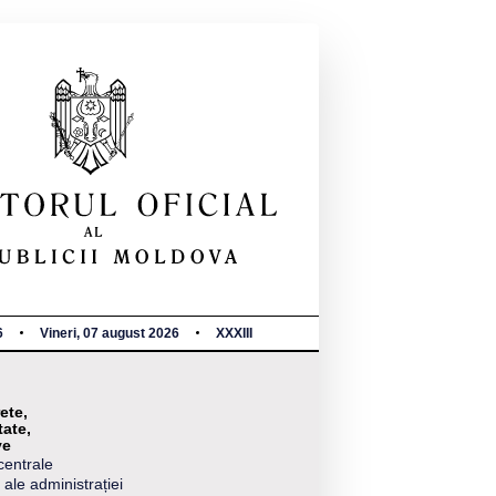
6
Vineri, 07 august 2026
XXXIII
ete,
tate,
ve
centrale
 ale administrației