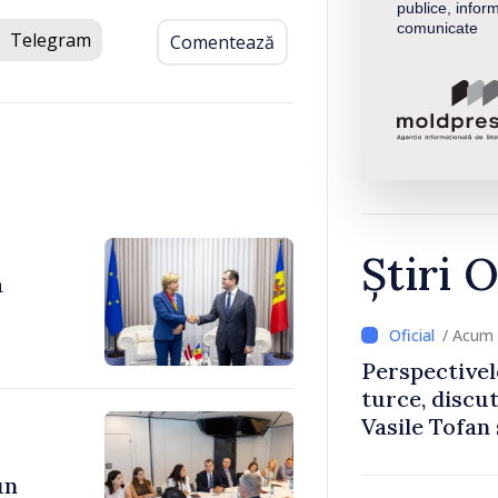
publice, inform
comunicate
Telegram
Comentează
Știri O
a
/ Acum 
Perspectivel
turce, discu
Vasile Tofan
Uygar Musta
un