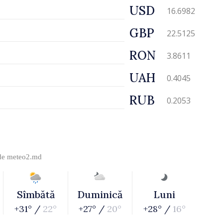
USD
16.6982
GBP
22.5125
RON
3.8611
UAH
0.4045
RUB
0.2053
 de
meteo2.md
Sîmbătă
Duminică
Luni
+31° /
22°
+27° /
20°
+28° /
16°