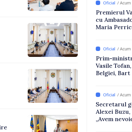
/ Acum 
Premierul Vas
cu Ambasador
Maria Perri
/ Acum 
Prim-ministr
Vasile Tofan,
Belgiei, Bar
despre parcu
Republicii M
/ Acum 
Secretarul g
Alexei Buzu,
„Avem nevoie
dumneavoast
ire