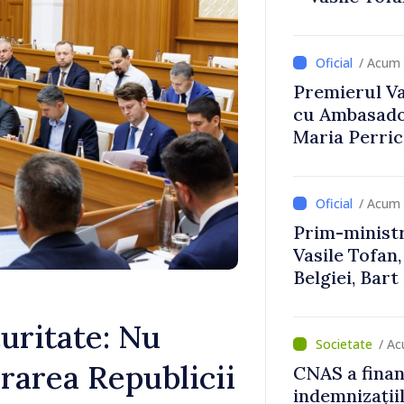
Uygar Musta
/ Acum 
Premierul Vas
cu Ambasador
Maria Perri
/ Acum 
Prim-ministr
Vasile Tofan,
Belgiei, Bar
despre parcu
Republicii M
curitate: Nu
/ Ac
urarea Republicii
CNAS a finan
indemnizațiil