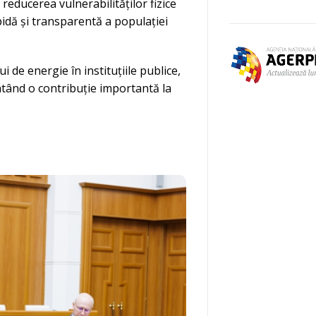
 reducerea vulnerabilităților fizice
pidă și transparentă a populației
 de energie în instituțiile publice,
ntând o contribuție importantă la