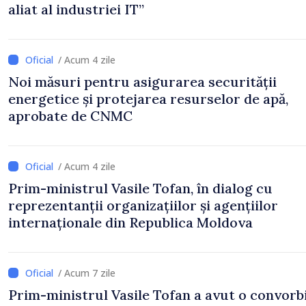
aliat al industriei IT”
/ Acum 4 zile
Noi măsuri pentru asigurarea securității
energetice și protejarea resurselor de apă,
aprobate de CNMC
/ Acum 4 zile
Prim-ministrul Vasile Tofan, în dialog cu
reprezentanții organizațiilor și agențiilor
internaționale din Republica Moldova
/ Acum 7 zile
Prim-ministrul Vasile Tofan a avut o convorb