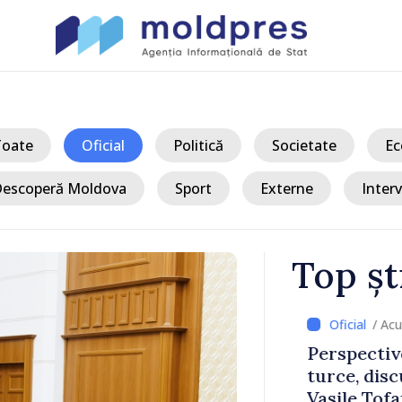
Toate
Oficial
Politică
Societate
Ec
escoperă Moldova
Sport
Externe
Interv
Top șt
/ Acum 
a, în prima
Perspectivel
at
turce, discu
pă 2022
Vasile Tofan