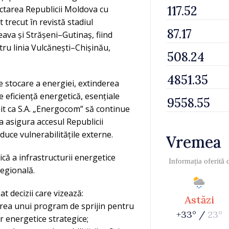
ctarea Republicii Moldova cu
 trecut în revistă stadiul
eava și Strășeni–Gutinaș, fiind
tru linia Vulcănești–Chișinău,
e stocare a energiei, extinderea
e eficiență energetică, esențiale
it ca S.A. „Energocom” să continue
a asigura accesul Republicii
duce vulnerabilitățile externe.
Vremea
ică a infrastructurii energetice
Informația oferită
regională.
at decizii care vizează:
Astăzi
irea unui program de sprijin pentru
+33° /
23°
or energetice strategice;