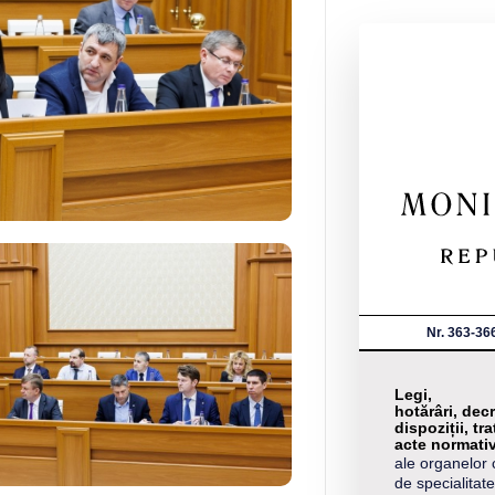
Nr. 363-36
Legi,
hotărâri, decr
dispoziții, tra
acte normati
ale organelor 
de specialitate