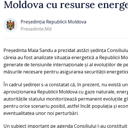
Moldova cu resurse energe
Președinția Republicii Moldova
Presedinte.md
Președinta Maia Sandu a prezidat astăzi ședința Consiliului
căreia au fost analizate situația energetică a Republicii Mo
generate de tensiunile internaționale și al evoluțiilor de p
măsurile necesare pentru asigurarea securității energetice
În cadrul ședinței s-a constatat că, în prezent, nu există un
aprovizionarea Republicii Moldova cu gaze naturale, energi
autoritățile statului monitorizează permanent evoluțiile g
pentru orice scenariu posibil, astfel încât populația și eco
eventualitatea unor noi perturbări.
Un subiect important pe agenda Consiliului l-au constituit 