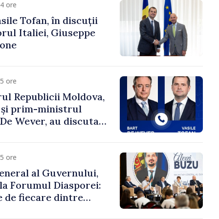
4 ore
ile Tofan, în discuții
ul Italiei, Giuseppe
cone
5 ore
ul Republicii Moldova,
 și prim-ministrul
t De Wever, au discutat
rsul european al
oldova.
5 ore
eneral al Guvernului,
 la Forumul Diasporei:
 de fiecare dintre
ră pentru a construi