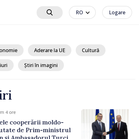
RO
Logare
onomie
Aderare la UE
Cultură
iuri
Știri în imagini
iri
4 ore
e cooperării moldo-
tate de Prim-ministrul
 și Ambasadorul Turciei,