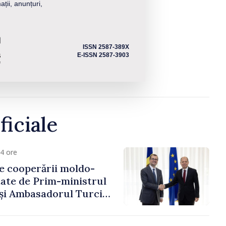
ații, anunțuri,
ISSN 2587-389X
E-ISSN 2587-3903
ficiale
4 ore
e cooperării moldo-
tate de Prim-ministrul
 și Ambasadorul Turciei,
fa Sertel