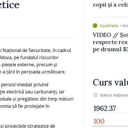
tice
copii și a ce
temporară d
/ Ac
VIDEO // Șof
respecte rest
pe drumul R3
 Național de Securitate, în cadrul
lucrări de re
ldova, pe fundalul riscurilor
e piețele externe, precum și
 a țării în perioada următoare.
Curs val
 pericol imediat privind
e electrică sau carburanți, iar
Banca Naționa
lobale și pregătesc din timp măsuri
nomia să fie protejate în
și proiectele strategice de