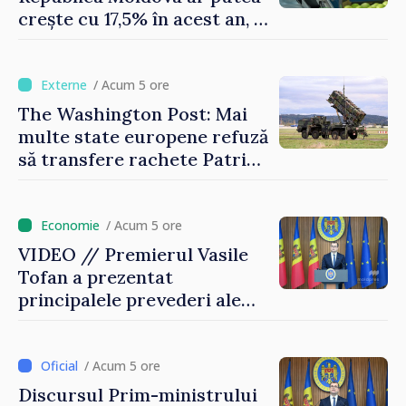
crește cu 17,5% în acest an, în
timp ce producția din UE
este estimată în scădere
/ Acum 5 ore
The Washington Post: Mai
multe state europene refuză
să transfere rachete Patriot
Ucrainei
/ Acum 5 ore
VIDEO // Premierul Vasile
Tofan a prezentat
principalele prevederi ale
politicii fiscale pentru anul
2027
/ Acum 5 ore
Discursul Prim-ministrului