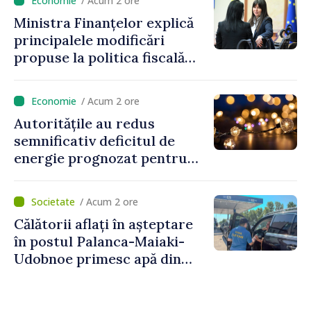
/ Acum 2 ore
Ministra Finanțelor explică
principalele modificări
propuse la politica fiscală
2027 privind impozitul pe
venit
/ Acum 2 ore
Autoritățile au redus
semnificativ deficitul de
energie prognozat pentru
astăzi
/ Acum 2 ore
Călătorii aflați în așteptare
în postul Palanca-Maiaki-
Udobnoe primesc apă din
partea funcționarilor vamali
și a polițiștilor de frontieră