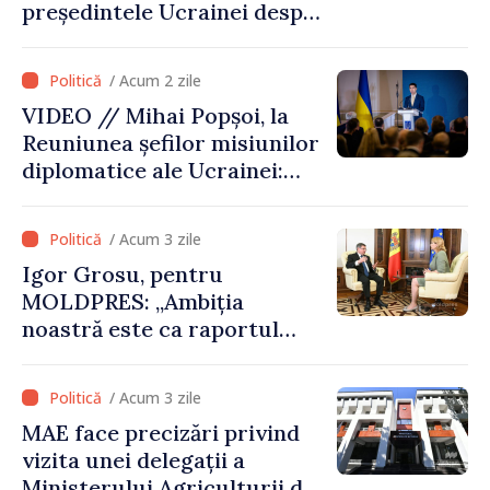
președintele Ucrainei despre
gestionarea situației
hidrologice din bazinul
/ Acum 2 zile
râului Nistru și proiecte
VIDEO // Mihai Popșoi, la
comune în infrastructură și
Reuniunea șefilor misiunilor
energie
diplomatice ale Ucrainei:
„Republica Moldova a făcut
alegerea. Ne-am alăturat
/ Acum 3 zile
Ucrainei”
Igor Grosu, pentru
MOLDPRES: „Ambiția
noastră este ca raportul
Comisiei Europene din acest
an să fie și mai bun”
/ Acum 3 zile
MAE face precizări privind
vizita unei delegații a
Ministerului Agriculturii din