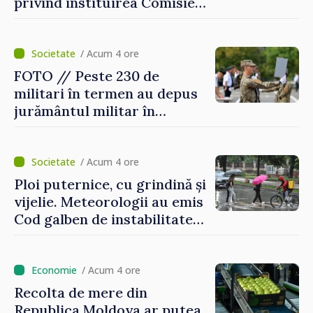
privind instituirea Comisiei
Internaționale de Reclamații
pentru Ucraina, publicată în
Monitorul Oficial
/ Acum 4 ore
FOTO // Peste 230 de
militari în termen au depus
jurământul militar în
garnizoana Chișinău
/ Acum 4 ore
Ploi puternice, cu grindină și
vijelie. Meteorologii au emis
Cod galben de instabilitate
atmosferică
/ Acum 4 ore
Recolta de mere din
Republica Moldova ar putea