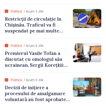
letone vine la Chișinău
/ Acum 5 zile
Restricții de circulație în
Chișinău. Traficul va fi
suspendat pe mai multe
străzi
/ Acum 6 zile
Premierul Vasile Tofan a
discutat cu omologul său
ucrainean, Sergii Korețkii:
„Statele noastre au o relație
bazată pe încredere și
/ Acum 6 zile
solidaritate, pe care vrem să
Decizii de inițiere a
o transformăm în proiecte
procesului de amalgamare
concrete”
voluntară au fost aprobate
de 85 la sută din primăriile