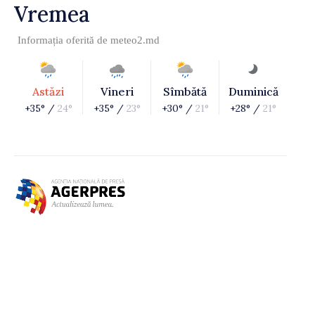
Vremea
Informația oferită de
meteo2.md
Astăzi
Vineri
Sîmbătă
Duminică
+35° /
24°
+35° /
23°
+30° /
21°
+28° /
21°