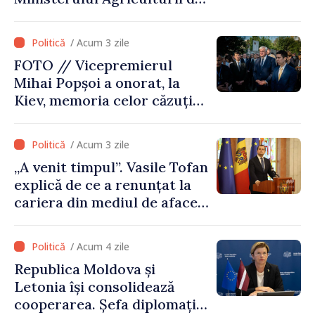
Afganistan la Chișinău
/ Acum 3 zile
FOTO // Vicepremierul
Mihai Popșoi a onorat, la
Kiev, memoria celor căzuți
pentru libertatea Ucrainei:
„Acest război trebuie să
/ Acum 3 zile
înceteze”
„A venit timpul”. Vasile Tofan
explică de ce a renunțat la
cariera din mediul de afaceri
pentru a prelua funcția de
premier. Ce crede Igor
/ Acum 4 zile
Grosu despre noul șef al
Republica Moldova și
Guvernului
Letonia își consolidează
cooperarea. Șefa diplomației