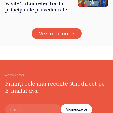
Vasile Tofan referitor la
principalele prevederi ale
politicii fiscale pentru anul
2027
Vezi mai multe
#newsletter
Primiți cele mai recente știri direct pe
E-mailul dvs.
Abonează-te