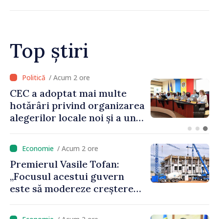
cooperare economică
Top știri
/ Acum 2 ore
Prim-ministrul Vasile Tofan
a discutat cu omologul său
bulgar, Rumen Radev
/ Acum 2 ore
Premierul Vasile Tofan:
„Focusul acestui guvern
este să modereze creșterea
prețurilor la imobiliare”