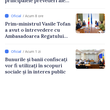
principalele prevederi ale
politicii fiscale pentru anul
2027
/ Acum 8 ore
Prim-ministrul Vasile Tofan
a avut o întrevedere cu
Ambasadoarea Regatului
Unit al Marii Britanii și
Irlandei de Nord, Fern
/ Acum 1 zi
Horine
Bunurile și banii confiscați
vor fi utilizați în scopuri
sociale și în interes public