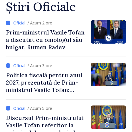
Știri Oficiale
/ Acum 2 ore
Prim-ministrul Vasile Tofan
a discutat cu omologul său
bulgar, Rumen Radev
/ Acum 3 ore
Politica fiscală pentru anul
2027, prezentată de Prim-
ministrul Vasile Tofan:
Reducerea poverii pe muncă,
stimularea investițiilor și o
/ Acum 5 ore
taxare mai echitabilă
Discursul Prim-ministrului
Vasile Tofan referitor la