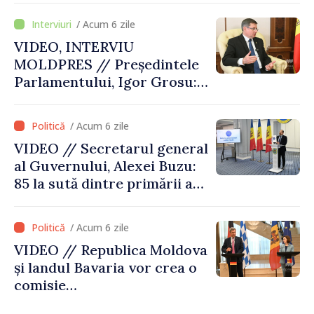
din țară. Alexei Buzu: „Doar
/ Acum 6 zile
prin primării puternice
VIDEO, INTERVIU
putem oferi servicii
MOLDPRES // Președintele
calitative și infrastructură
Parlamentului, Igor Grosu:
modernizată”
„Trebuie să convingem
fiecare stat membru că
/ Acum 6 zile
Republica Moldova merită să
VIDEO // Secretarul general
fie în Uniunea Europeană”
al Guvernului, Alexei Buzu:
85 la sută dintre primării au
inițiat amalgamarea
voluntară. Urmează etapa
/ Acum 6 zile
proiectelor de dezvoltare
VIDEO // Republica Moldova
și landul Bavaria vor crea o
comisie
interguvernamentală pentru