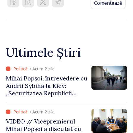
Comentează
Ultimele Știri
/ Acum 2 zile
Mihai Popșoi, întrevedere cu
Andrii Sybiha la Kiev:
„Securitatea Republicii
Moldova este strâns legată
de securitatea Ucrainei”
/ Acum 2 zile
VIDEO // Vicepremierul
Mihai Popșoi a discutat cu