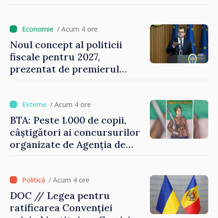
Vasile Tofan: „Aproape 800
de milioane de lei îi lăsăm
oamenilor”
/ Acum 4 ore
Noul concept al politicii
fiscale pentru 2027,
prezentat de premierul
Vasile Tofan: „Taxăm mai
puțin munca, stimulăm
investițiile, taxăm viciile și
/ Acum 4 ore
echilibrăm taxarea
BTA: Peste 1.000 de copii,
consumului”
câștigători ai concursurilor
organizate de Agenția de
Stat pentru Bulgarii din
Străinătate, vor fi premiați
/ Acum 4 ore
DOC // Legea pentru
ratificarea Convenției