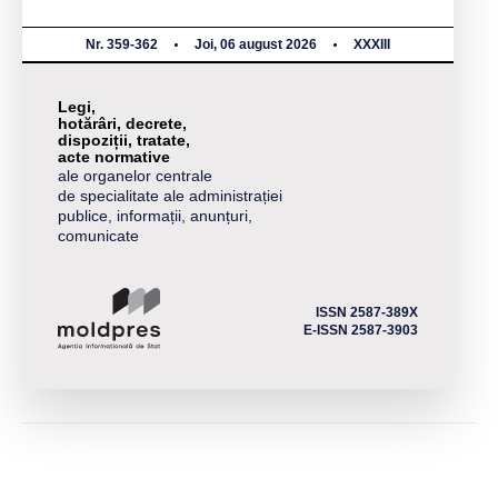
Nr. 359-362
Joi, 06 august 2026
XXXIII
Legi,
hotărâri, decrete,
dispoziții, tratate,
acte normative
ale organelor centrale
de specialitate ale administrației
publice, informații, anunțuri,
comunicate
ISSN 2587-389X
E-ISSN 2587-3903