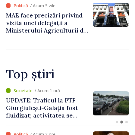
an să fie și mai bun”
/ Acum 5 zile
MAE face precizări privind
vizita unei delegații a
Ministerului Agriculturii din
Afganistan la Chișinău
Top știri
/ Acum 2 ore
Moldova sunt EU // Tamara
Șchiopu, antreprenoarea
care construiește punți
între Marea Britanie și
Republica Moldova
/ Acum 3 ore