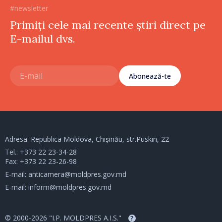
#newsletter
Primiți cele mai recente știri direct pe
E-mailul dvs.
Abonează-te
Adresa: Republica Moldova, Chișinău, str.Puskin, 22
Tel.:
+373 22 23-34-28
Fax: +373 22 23-26-98
E-mail:
anticamera@moldpres.gov.md
E-mail:
inform@moldpres.gov.md
© 2000-2026 "I.P. MOLDPRES A.I.S."
?