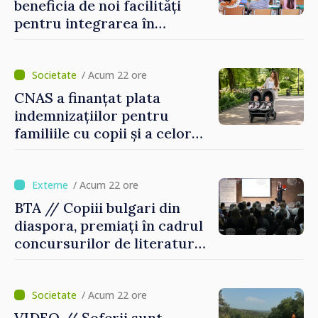
beneficia de noi facilități
pentru integrarea în
sistemul educațional din
Republica Moldova
/ Acum 22 ore
CNAS a finanțat plata
indemnizațiilor pentru
familiile cu copii și a celor
pentru incapacitate
temporară de muncă
/ Acum 22 ore
BTA // Copiii bulgari din
diaspora, premiați în cadrul
concursurilor de literatură,
artă și muzică organizate de
Agenția Executivă pentru
Bulgarii din Străinătate
/ Acum 22 ore
VIDEO // Șoferii sunt