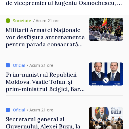
de vicepremierul Eugeniu Osmochescu, la
Forumul Diasporei
/ Acum 21 ore
Militarii Armatei Naționale
vor desfășura antrenamente
pentru parada consacrată
Zilei Independenței
/ Acum 21 ore
Prim-ministrul Republicii
Moldova, Vasile Tofan, și
prim-ministrul Belgiei, Bart
De Wever, au discutat
despre parcursul european
al Republicii Moldova.
/ Acum 21 ore
Secretarul general al
Guvernului, Alexei Buzu, la