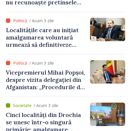
nu recunoaște pretinsele
acte de privatizare realizate
de structurile de la Tiraspol
/ Acum 3 zile
în raioanele de est”
Localitățile care au inițiat
amalgamarea voluntară
urmează să definitiveze
procedurile necesare pe
parcursul lunii august
/ Acum 3 zile
Vicepremierul Mihai Popșoi,
despre vizita delegației din
Afganistan: „Procedurile de
acordare a vizelor au fost
respectate întocmai. Nu s-
/ Acum 3 zile
au constatat încălcări ale
Cinci localități din Drochia
prevederilor legale”
se unesc într-o singură
primărie: amalgamare