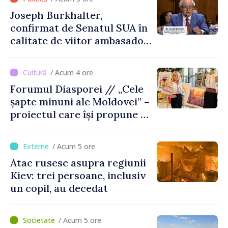
Joseph Burkhalter,
confirmat de Senatul SUA în
calitate de viitor ambasador
în Republica Moldova
/ Acum 4 ore
Forumul Diasporei // „Cele
șapte minuni ale Moldovei” –
proiectul care își propune să
apropie copiii din diaspora
de țara de origine
/ Acum 5 ore
Atac rusesc asupra regiunii
Kiev: trei persoane, inclusiv
un copil, au decedat
/ Acum 5 ore