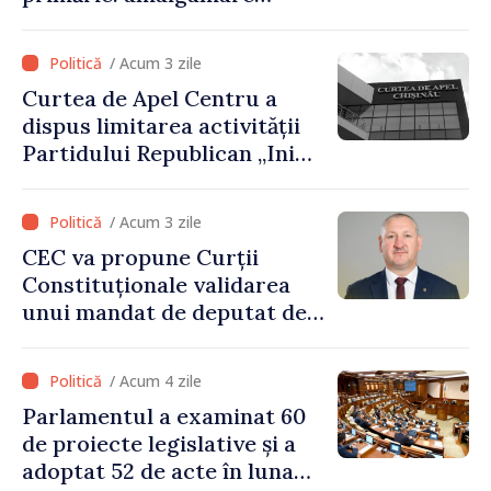
voluntară susținută cu
stimulente de peste 28 de
/ Acum 3 zile
milioane de lei oferite de
Curtea de Apel Centru a
Guvern
dispus limitarea activității
Partidului Republican „Inima
Moldovei” pentru 12 luni
/ Acum 3 zile
CEC va propune Curții
Constituționale validarea
unui mandat de deputat de
pe lista PAS
/ Acum 4 zile
Parlamentul a examinat 60
de proiecte legislative și a
adoptat 52 de acte în luna