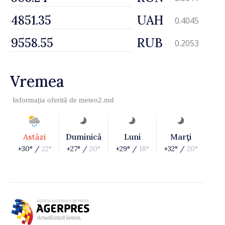
UAH
0.4045
RUB
0.2053
Vremea
Informația oferită de
meteo2.md
Astăzi
Duminică
Luni
Marţi
+30° /
22°
+27° /
20°
+29° /
18°
+32° /
20°