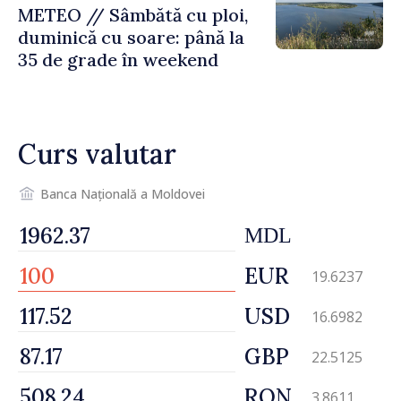
METEO // Sâmbătă cu ploi,
duminică cu soare: până la
35 de grade în weekend
Curs valutar
Banca Națională a Moldovei
MDL
EUR
19.6237
USD
16.6982
GBP
22.5125
RON
3.8611