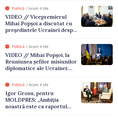
de securitatea Ucrainei”
/ Acum 4 zile
VIDEO // Vicepremierul
Mihai Popșoi a discutat cu
președintele Ucrainei despre
gestionarea situației
hidrologice din bazinul
/ Acum 4 zile
râului Nistru și proiecte
VIDEO // Mihai Popșoi, la
comune în infrastructură și
Reuniunea șefilor misiunilor
energie
diplomatice ale Ucrainei:
„Republica Moldova a făcut
alegerea. Ne-am alăturat
/ Acum 4 zile
Ucrainei”
Igor Grosu, pentru
MOLDPRES: „Ambiția
noastră este ca raportul
Comisiei Europene din acest