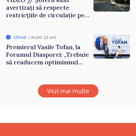
avertizați să respecte
restricțiile de circulație pe
drumul R3, unde se
desfășoară lucrări de
reparație
/ Acum 22 ore
Premierul Vasile Tofan, la
Forumul Diasporei: „Trebuie
să readucem optimismul
oamenilor și încrederea că
Republica Moldova merge în
direcția corectă”
Vezi mai multe