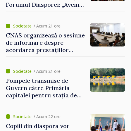
Forumul Diasporei: „Avem
nevoie de fiecare dintre
dumneavoastră pentru a
construi comunități mai
/ Acum 21 ore
puternice”
CNAS organizează o sesiune
de informare despre
acordarea prestațiilor
sociale și serviciile
electronice. Cetățenii,
invitați să se înscrie la
/ Acum 21 ore
eveniment
Pompele transmise de
Guvern către Primăria
capitalei pentru stația de
captarea a apei de la Vadul
lui Vodă au fost instalate și
puse în funcțiune
/ Acum 22 ore
Copiii din diaspora vor