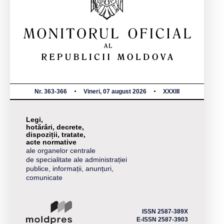
Nr. 363-366
Vineri, 07 august 2026
XXXIII
Legi,
hotărâri, decrete,
dispoziții, tratate,
acte normative
ale organelor centrale
de specialitate ale administrației
publice, informații, anunțuri,
comunicate
ISSN 2587-389X
E-ISSN 2587-3903