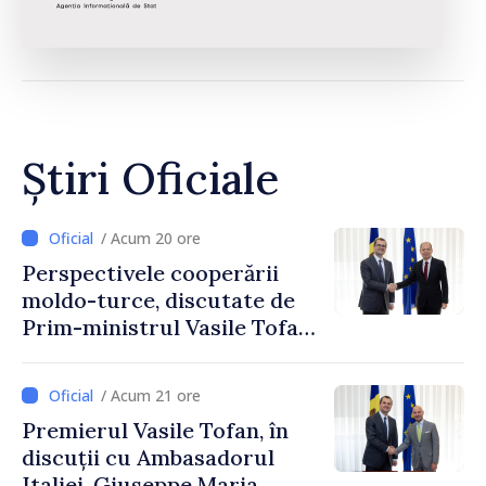
Știri Oficiale
/ Acum 20 ore
Perspectivele cooperării
moldo-turce, discutate de
Prim-ministrul Vasile Tofan
și Ambasadorul Turciei,
Uygar Mustafa Sertel
/ Acum 21 ore
Premierul Vasile Tofan, în
discuții cu Ambasadorul
Italiei, Giuseppe Maria