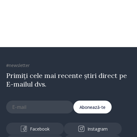
oamenilor și încrederea că
Republica Moldova merge în
direcția corectă”
#newsletter
Primiți cele mai recente știri direct pe
E-mailul dvs.
Abonează-te
Facebook
Instagram