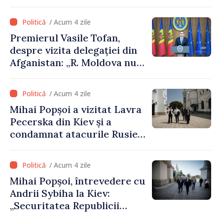
iulie
/ Acum 4 zile
Premierul Vasile Tofan,
despre vizita delegației din
Afganistan: „R. Moldova nu
recunoaște guvernarea
talibană. Aprobarea acestei
/ Acum 4 zile
vizite a fost o eroare de
Mihai Popșoi a vizitat Lavra
evaluare și de coordonare
Pecerska din Kiev și a
instituțională”
condamnat atacurile Rusiei
asupra patrimoniului
cultural al Ucrainei
/ Acum 4 zile
Mihai Popșoi, întrevedere cu
Andrii Sybiha la Kiev:
„Securitatea Republicii
Moldova este strâns legată