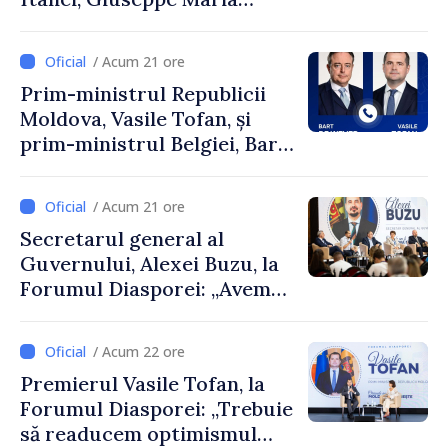
Perricone
/ Acum 21 ore
Prim-ministrul Republicii
Moldova, Vasile Tofan, și
prim-ministrul Belgiei, Bart
De Wever, au discutat
despre parcursul european
/ Acum 21 ore
al Republicii Moldova.
Secretarul general al
Guvernului, Alexei Buzu, la
Forumul Diasporei: „Avem
nevoie de fiecare dintre
dumneavoastră pentru a
/ Acum 22 ore
construi comunități mai
Premierul Vasile Tofan, la
puternice”
Forumul Diasporei: „Trebuie
să readucem optimismul