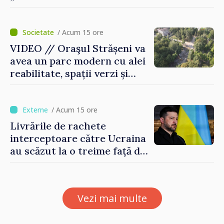
sunt mari și ambițioase. Este
nevoie de multă energie și
stabilitate pentru a reuși”
/ Acum 15 ore
VIDEO // Oraşul Strășeni va
avea un parc modern cu alei
reabilitate, spații verzi și
zone pentru copii
/ Acum 15 ore
Livrările de rachete
interceptoare către Ucraina
au scăzut la o treime față de
anul trecut
Vezi mai multe