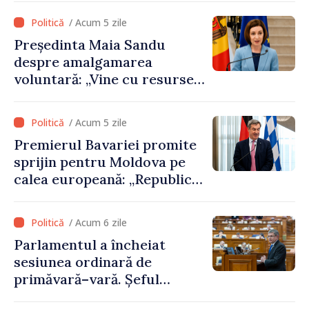
cooperare economică
/ Acum 5 zile
Președinta Maia Sandu
despre amalgamarea
voluntară: „Vine cu resurse
importante pentru proiecte
locale”
/ Acum 5 zile
Premierul Bavariei promite
sprijin pentru Moldova pe
calea europeană: „Republica
Moldova trebuie să aibă un
loc în Uniunea Europeană”
/ Acum 6 zile
Parlamentul a încheiat
sesiunea ordinară de
primăvară–vară. Șeful
Legislativului, Igor Grosu: