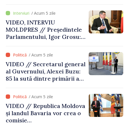
de 85 la sută din primăriile
din țară. Alexei Buzu: „Doar
/ Acum 5 zile
prin primării puternice
VIDEO, INTERVIU
putem oferi servicii
MOLDPRES // Președintele
calitative și infrastructură
Parlamentului, Igor Grosu:
modernizată”
„Trebuie să convingem
fiecare stat membru că
/ Acum 5 zile
Republica Moldova merită să
VIDEO // Secretarul general
fie în Uniunea Europeană”
al Guvernului, Alexei Buzu:
85 la sută dintre primării au
inițiat amalgamarea
voluntară. Urmează etapa
/ Acum 5 zile
proiectelor de dezvoltare
VIDEO // Republica Moldova
și landul Bavaria vor crea o
comisie
interguvernamentală pentru