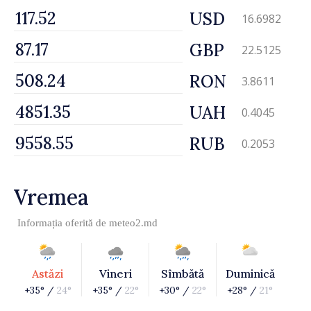
USD
16.6982
GBP
22.5125
RON
3.8611
UAH
0.4045
RUB
0.2053
Vremea
Informația oferită de
meteo2.md
Astăzi
Vineri
Sîmbătă
Duminică
+35° /
24°
+35° /
22°
+30° /
22°
+28° /
21°