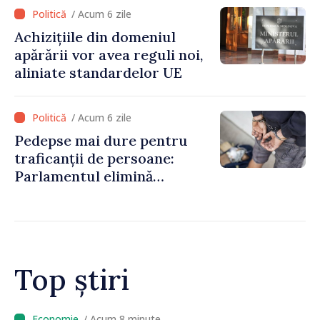
„Ne revedem în ședință
/ Acum 6 zile
extraordinară pe 24 august”
Achizițiile din domeniul
apărării vor avea reguli noi,
aliniate standardelor UE
/ Acum 6 zile
Pedepse mai dure pentru
traficanții de persoane:
Parlamentul elimină
posibilitatea suspendării
executării pedepsei în
cazurile grave
Top știri
/ Acum 3 minute