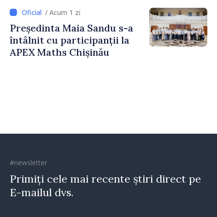
Strategică și Contracarare a
/ Acum 1 zi
Dezinformării
Președinta Maia Sandu s-a
întâlnit cu participanții la
APEX Maths Chișinău
#newsletter
Primiți cele mai recente știri direct pe
E-mailul dvs.