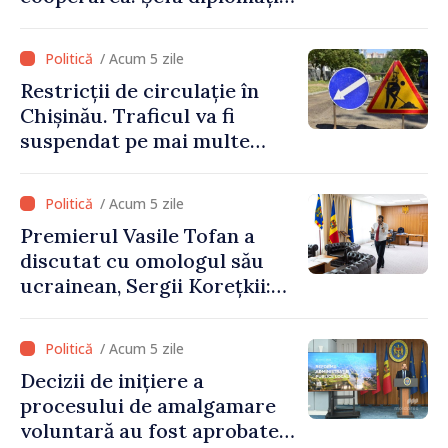
letone vine la Chișinău
/ Acum 5 zile
Restricții de circulație în
Chișinău. Traficul va fi
suspendat pe mai multe
străzi
/ Acum 5 zile
Premierul Vasile Tofan a
discutat cu omologul său
ucrainean, Sergii Korețkii:
„Statele noastre au o relație
bazată pe încredere și
/ Acum 5 zile
solidaritate, pe care vrem să
Decizii de inițiere a
o transformăm în proiecte
procesului de amalgamare
concrete”
voluntară au fost aprobate