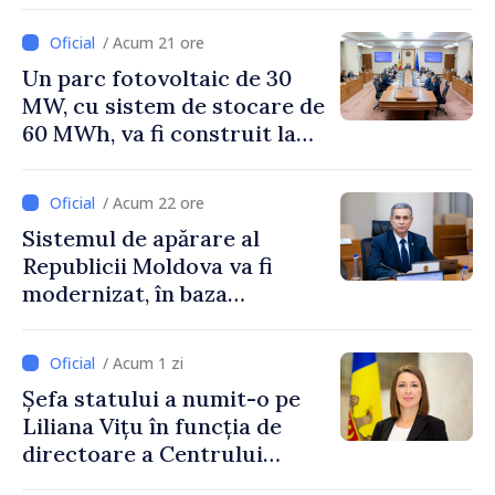
/ Acum 21 ore
Un parc fotovoltaic de 30
MW, cu sistem de stocare de
60 MWh, va fi construit la
Vadul lui Vodă
/ Acum 22 ore
Sistemul de apărare al
Republicii Moldova va fi
modernizat, în baza
Programului de
implementare a Strategiei
/ Acum 1 zi
Naționale de Apărare
Șefa statului a numit-o pe
Liliana Vițu în funcția de
directoare a Centrului
pentru Comunicare