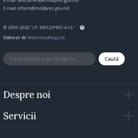
E-mail:
anticamera@moldpres.gov.md
E-mail:
inform@moldpres.gov.md
© 2000-2026 "I.P. MOLDPRES A.I.S."
?
Elaborat de
Webconsulting.md
Caută
Despre noi
Servicii