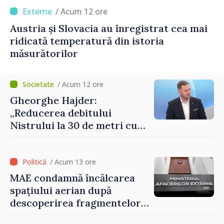
/ Acum 12 ore
Austria și Slovacia au înregistrat cea mai
ridicată temperatură din istoria
măsurătorilor
/ Acum 12 ore
Gheorghe Hajder:
„Reducerea debitului
Nistrului la 30 de metri cubi
pe secundă ar însemna o
„catastrofă naturală”
/ Acum 13 ore
MAE condamnă încălcarea
spațiului aerian după
descoperirea fragmentelor
dronei de la Văleni