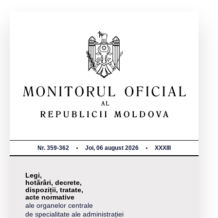
Nr. 359-362
Joi, 06 august 2026
XXXIII
Legi,
hotărâri, decrete,
dispoziții, tratate,
acte normative
ale organelor centrale
de specialitate ale administrației