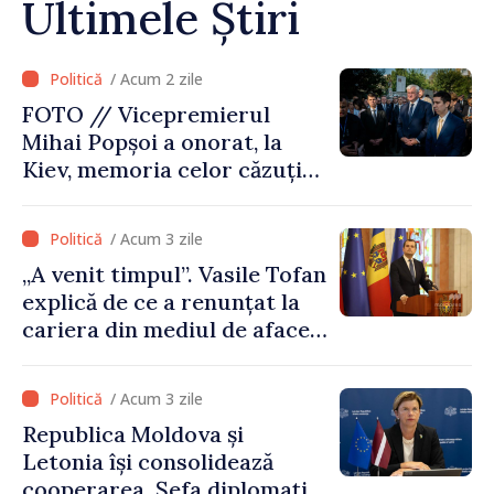
Ultimele Știri
/ Acum 2 zile
FOTO // Vicepremierul
Mihai Popșoi a onorat, la
Kiev, memoria celor căzuți
pentru libertatea Ucrainei:
„Acest război trebuie să
/ Acum 3 zile
înceteze”
„A venit timpul”. Vasile Tofan
explică de ce a renunțat la
cariera din mediul de afaceri
pentru a prelua funcția de
premier. Ce crede Igor
/ Acum 3 zile
Grosu despre noul șef al
Republica Moldova și
Guvernului
Letonia își consolidează
cooperarea. Șefa diplomației