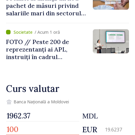
pachet de măsuri privind
salariile mari din sectorul
public
/ Acum 1 oră
FOTO // Peste 200 de
reprezentanți ai APL,
instruiți în cadrul
Platformelor Locale de
Mediu privind aplicarea a
două regulamente din
Curs valutar
domeniu
Banca Națională a Moldovei
MDL
EUR
19.6237