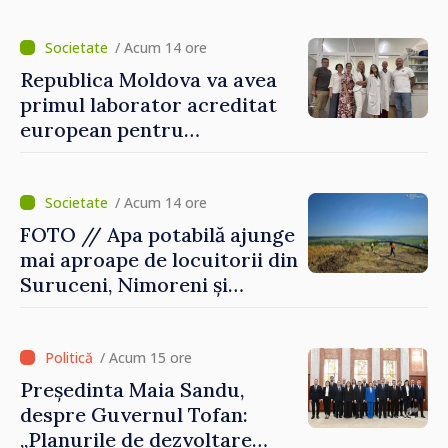
/ Acum 14 ore
Republica Moldova va avea
primul laborator acreditat
european pentru
diagnosticul virusurilor
viței-de-vie
/ Acum 14 ore
FOTO // Apa potabilă ajunge
mai aproape de locuitorii din
Suruceni, Nimoreni și
Malcoci, raionul Ialoveni
/ Acum 15 ore
Președinta Maia Sandu,
despre Guvernul Tofan:
„Planurile de dezvoltare