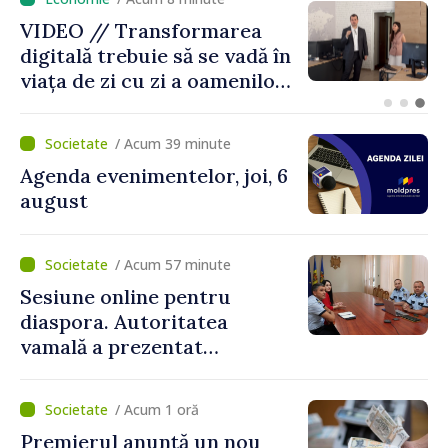
Guvernul intensifică
măsurile pentru a evita o
criză a apei în Chișinău
/ Acum 39 minute
Agenda evenimentelor, joi, 6
august
/ Acum 57 minute
Sesiune online pentru
diaspora. Autoritatea
vamală a prezentat
facilitățile oferite la
revenirea în țară
/ Acum 1 oră
Premierul anunță un nou