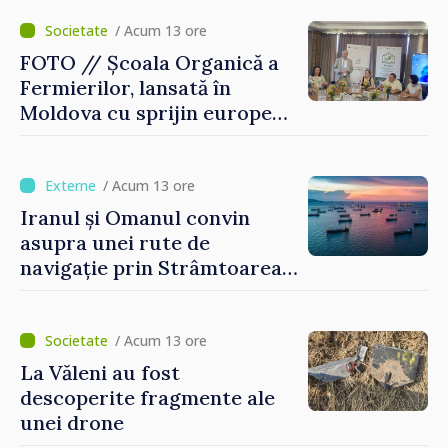
/ Acum 13 ore
FOTO // Școala Organică a
Fermierilor, lansată în
Moldova cu sprijin european
pentru dezvoltarea
agriculturii durabile
/ Acum 13 ore
Iranul și Omanul convin
asupra unei rute de
navigație prin Strâmtoarea
Ormuz
/ Acum 13 ore
La Văleni au fost
descoperite fragmente ale
unei drone