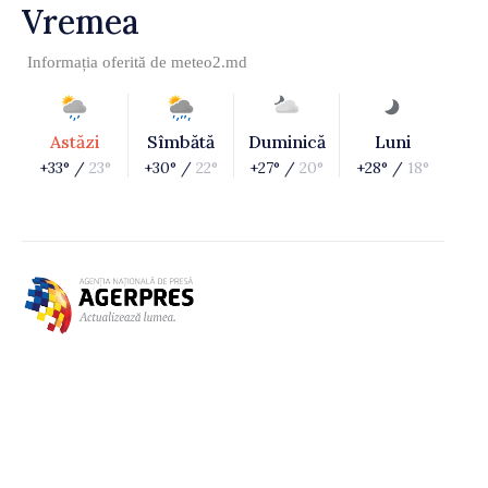
Vremea
Informația oferită de
meteo2.md
Astăzi
Sîmbătă
Duminică
Luni
+33° /
23°
+30° /
22°
+27° /
20°
+28° /
18°