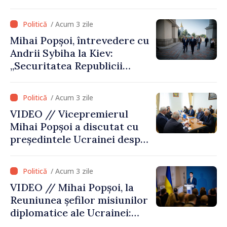
asupra patrimoniului
cultural al Ucrainei
/ Acum 3 zile
Mihai Popșoi, întrevedere cu
Andrii Sybiha la Kiev:
„Securitatea Republicii
Moldova este strâns legată
de securitatea Ucrainei”
/ Acum 3 zile
VIDEO // Vicepremierul
Mihai Popșoi a discutat cu
președintele Ucrainei despre
gestionarea situației
hidrologice din bazinul
/ Acum 3 zile
râului Nistru și proiecte
VIDEO // Mihai Popșoi, la
comune în infrastructură și
Reuniunea șefilor misiunilor
energie
diplomatice ale Ucrainei:
„Republica Moldova a făcut