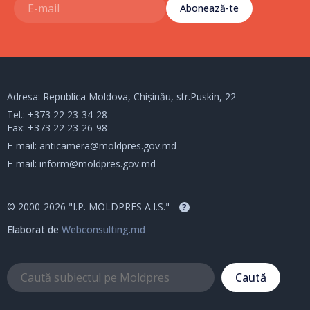
Abonează-te
Adresa: Republica Moldova, Chișinău, str.Puskin, 22
Tel.:
+373 22 23-34-28
Fax: +373 22 23-26-98
E-mail:
anticamera@moldpres.gov.md
E-mail:
inform@moldpres.gov.md
© 2000-2026 "I.P. MOLDPRES A.I.S."
?
Elaborat de
Webconsulting.md
Caută