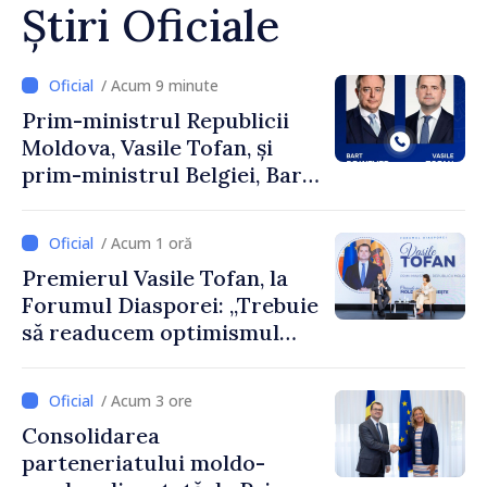
Știri Oficiale
/ Acum 9 minute
Prim-ministrul Republicii
Moldova, Vasile Tofan, și
prim-ministrul Belgiei, Bart
De Wever, au discutat
despre parcursul european
/ Acum 1 oră
al Republicii Moldova.
Premierul Vasile Tofan, la
Forumul Diasporei: „Trebuie
să readucem optimismul
oamenilor și încrederea că
Republica Moldova merge în
/ Acum 3 ore
direcția corectă”
Consolidarea
parteneriatului moldo-