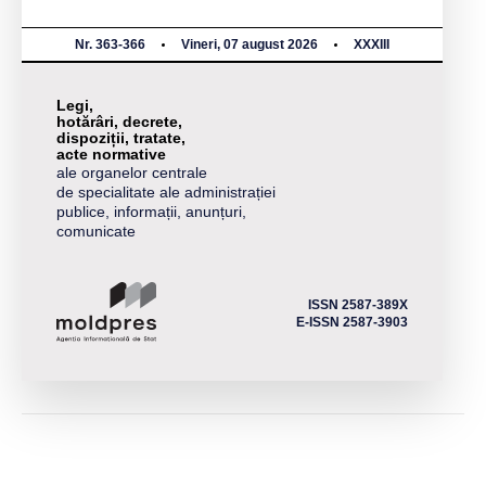
Nr. 363-366
Vineri, 07 august 2026
XXXIII
Legi,
hotărâri, decrete,
dispoziții, tratate,
acte normative
ale organelor centrale
de specialitate ale administrației
publice, informații, anunțuri,
comunicate
ISSN 2587-389X
E-ISSN 2587-3903