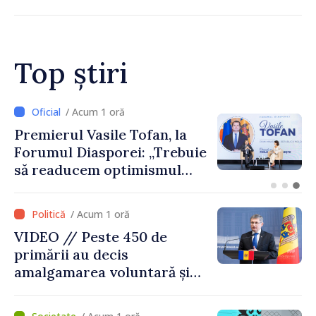
„Acest război trebuie să
înceteze”
Top știri
/ Acum 1 oră
CNAS a finanțat plata
indemnizațiilor pentru
familiile cu copii și a celor
pentru incapacitate
temporară de muncă
/ Acum 1 oră
VIDEO // Peste 450 de
primării au decis
amalgamarea voluntară și
vor beneficia de fonduri
pentru investiții. Igor