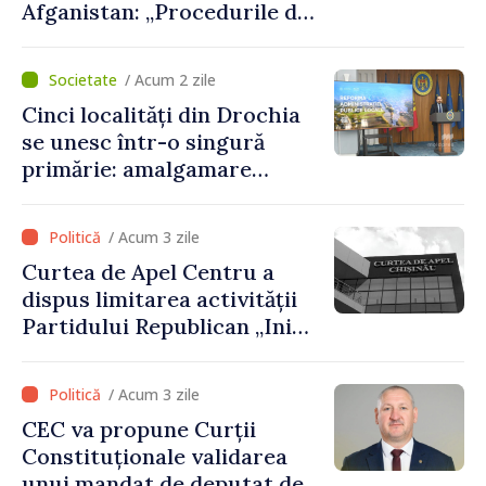
Afganistan: „Procedurile de
acordare a vizelor au fost
respectate întocmai. Nu s-
/ Acum 2 zile
au constatat încălcări ale
Cinci localități din Drochia
prevederilor legale”
se unesc într-o singură
primărie: amalgamare
voluntară susținută cu
stimulente de peste 28 de
/ Acum 3 zile
milioane de lei oferite de
Curtea de Apel Centru a
Guvern
dispus limitarea activității
Partidului Republican „Inima
Moldovei” pentru 12 luni
/ Acum 3 zile
CEC va propune Curții
Constituționale validarea
unui mandat de deputat de