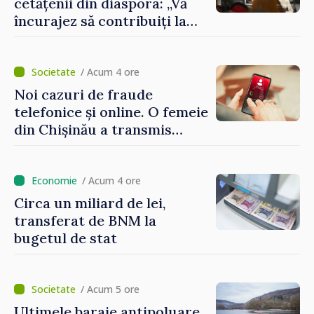
cetățenii din diaspora: „Vă
încurajez să contribuiți la
dezvoltarea Republicii
Moldova”
/ Acum 4 ore
Noi cazuri de fraude
telefonice și online. O femeie
din Chișinău a transmis
escrocilor 990 000 de lei
/ Acum 4 ore
Circa un miliard de lei,
transferat de BNM la
bugetul de stat
/ Acum 5 ore
Ultimele baraje antipoluare