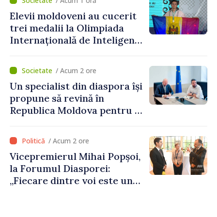
/ Acum 1 oră
Grosu: „Este important să
Elevii moldoveni au cucerit
depășim blocajele și să dăm o
trei medalii la Olimpiada
șansă localităților să se
Internațională de Inteligență
dezvolte”
Artificială
/ Acum 2 ore
Un specialist din diaspora își
propune să revină în
Republica Moldova pentru a
contribui la dezvoltarea
registrului naval național
/ Acum 2 ore
Vicepremierul Mihai Popșoi,
la Forumul Diasporei:
„Fiecare dintre voi este un
ambasador al țării noastre și
contribuie la promovarea
imaginii Republicii Moldova”