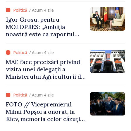
alegerea. Ne-am alăturat
/ Acum 4 zile
Ucrainei”
Igor Grosu, pentru
MOLDPRES: „Ambiția
noastră este ca raportul
Comisiei Europene din acest
an să fie și mai bun”
/ Acum 4 zile
MAE face precizări privind
vizita unei delegații a
Ministerului Agriculturii din
Afganistan la Chișinău
/ Acum 4 zile
FOTO // Vicepremierul
Mihai Popșoi a onorat, la
Kiev, memoria celor căzuți
pentru libertatea Ucrainei: