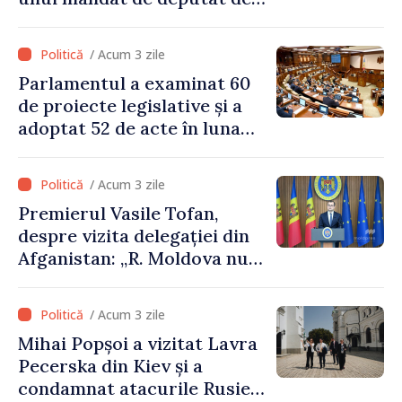
pe lista PAS
/ Acum 3 zile
Parlamentul a examinat 60
de proiecte legislative și a
adoptat 52 de acte în luna
iulie
/ Acum 3 zile
Premierul Vasile Tofan,
despre vizita delegației din
Afganistan: „R. Moldova nu
recunoaște guvernarea
talibană. Aprobarea acestei
/ Acum 3 zile
vizite a fost o eroare de
Mihai Popșoi a vizitat Lavra
evaluare și de coordonare
Pecerska din Kiev și a
instituțională”
condamnat atacurile Rusiei