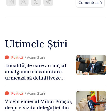
Comentează
Ultimele Știri
/ Acum 2 zile
Localitățile care au inițiat
amalgamarea voluntară
urmează să definitiveze
procedurile necesare pe
parcursul lunii august
/ Acum 2 zile
Vicepremierul Mihai Popșoi,
despre vizita delegației din