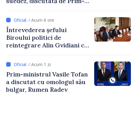
suedez, discutată de Prim-
ministrul Vasile Tofan și
Ambasadoarea Suediei,
/ Acum 6 ore
Petra Lärke
Întrevederea șefului
Biroului politici de
reintegrare Alin Gvidiani cu
reprezentanții Misiunii
Comitetului Internațional al
/ Acum 1 zi
Crucii Roșii în Moldova
Prim-ministrul Vasile Tofan
a discutat cu omologul său
bulgar, Rumen Radev