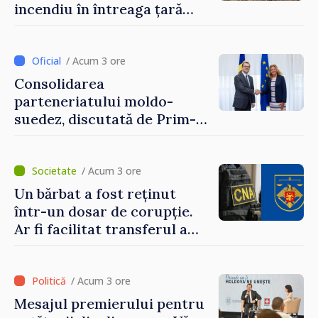
incendiu în întreaga țară
până pe 14 august
/ Acum 3 ore
Consolidarea
parteneriatului moldo-
suedez, discutată de Prim-
ministrul Vasile Tofan și
Ambasadoarea Suediei,
Petra Lärke
/ Acum 3 ore
Un bărbat a fost reținut
într-un dosar de corupție.
Ar fi facilitat transferul a
60.000 de dolari prin
portofele electronice
/ Acum 3 ore
Mesajul premierului pentru