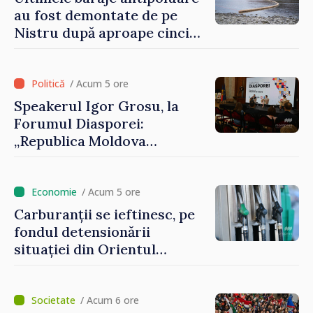
au fost demontate de pe
Nistru după aproape cinci
luni de intervenții
/ Acum 5 ore
Speakerul Igor Grosu, la
Forumul Diasporei:
„Republica Moldova
demonstrează, prin cetățenii
săi de acasă și de peste
hotare, că merită să devină
/ Acum 5 ore
parte a marii familii
Carburanții se ieftinesc, pe
europene”
fondul detensionării
situației din Orientul
Mijlociu
/ Acum 6 ore