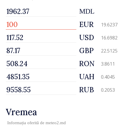
MDL
EUR
19.6237
USD
16.6982
GBP
22.5125
RON
3.8611
UAH
0.4045
RUB
0.2053
Vremea
Informația oferită de
meteo2.md