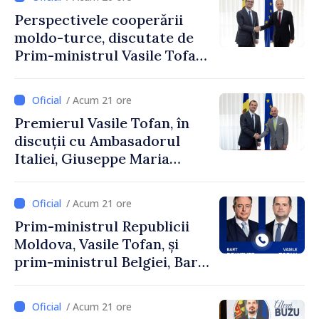
Perspectivele cooperării
moldo-turce, discutate de
Prim-ministrul Vasile Tofan
și Ambasadorul Turciei,
Uygar Mustafa Sertel
/ Acum 21 ore
Premierul Vasile Tofan, în
discuții cu Ambasadorul
Italiei, Giuseppe Maria
Perricone
/ Acum 21 ore
Prim-ministrul Republicii
Moldova, Vasile Tofan, și
prim-ministrul Belgiei, Bart
De Wever, au discutat
despre parcursul european
/ Acum 21 ore
al Republicii Moldova.