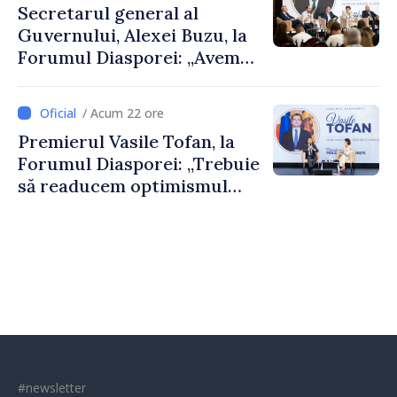
Secretarul general al
Guvernului, Alexei Buzu, la
Forumul Diasporei: „Avem
nevoie de fiecare dintre
dumneavoastră pentru a
/ Acum 22 ore
construi comunități mai
Premierul Vasile Tofan, la
puternice”
Forumul Diasporei: „Trebuie
să readucem optimismul
oamenilor și încrederea că
Republica Moldova merge în
direcția corectă”
#newsletter