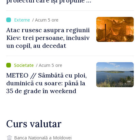
proiectul care își propune să
apropie copiii din diaspora
de țara de origine
/ Acum 5 ore
Atac rusesc asupra regiunii
Kiev: trei persoane, inclusiv
un copil, au decedat
/ Acum 5 ore
METEO // Sâmbătă cu ploi,
duminică cu soare: până la
35 de grade în weekend
Curs valutar
Banca Națională a Moldovei