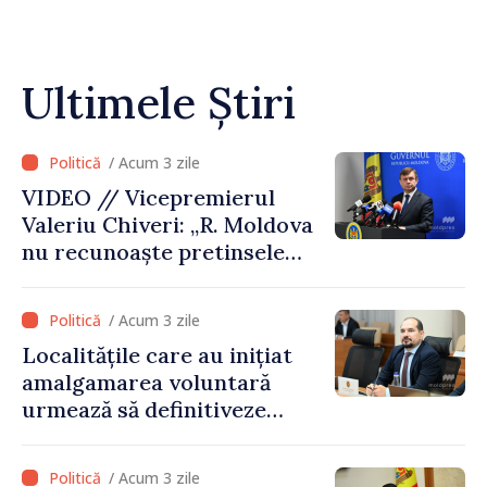
Ultimele Știri
/ Acum 3 zile
VIDEO // Vicepremierul
Valeriu Chiveri: „R. Moldova
nu recunoaște pretinsele
acte de privatizare realizate
de structurile de la Tiraspol
/ Acum 3 zile
în raioanele de est”
Localitățile care au inițiat
amalgamarea voluntară
urmează să definitiveze
procedurile necesare pe
parcursul lunii august
/ Acum 3 zile