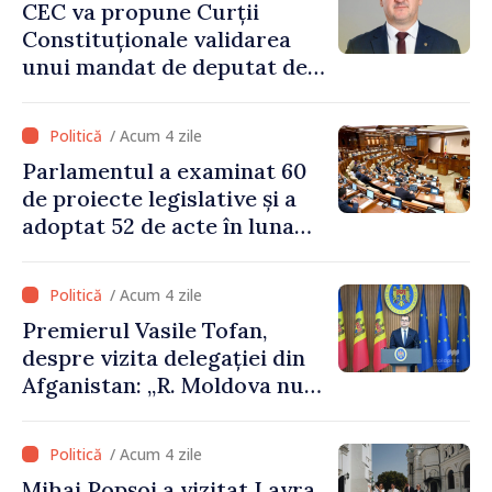
CEC va propune Curții
Constituționale validarea
unui mandat de deputat de
pe lista PAS
/ Acum 4 zile
Parlamentul a examinat 60
de proiecte legislative și a
adoptat 52 de acte în luna
iulie
/ Acum 4 zile
Premierul Vasile Tofan,
despre vizita delegației din
Afganistan: „R. Moldova nu
recunoaște guvernarea
talibană. Aprobarea acestei
/ Acum 4 zile
vizite a fost o eroare de
Mihai Popșoi a vizitat Lavra