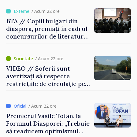
temporară de muncă
/ Acum 22 ore
BTA // Copiii bulgari din
diaspora, premiați în cadrul
concursurilor de literatură,
artă și muzică organizate de
Agenția Executivă pentru
Bulgarii din Străinătate
/ Acum 22 ore
VIDEO // Șoferii sunt
avertizați să respecte
restricțiile de circulație pe
drumul R3, unde se
desfășoară lucrări de
reparație
/ Acum 22 ore
Premierul Vasile Tofan, la
Forumul Diasporei: „Trebuie
să readucem optimismul