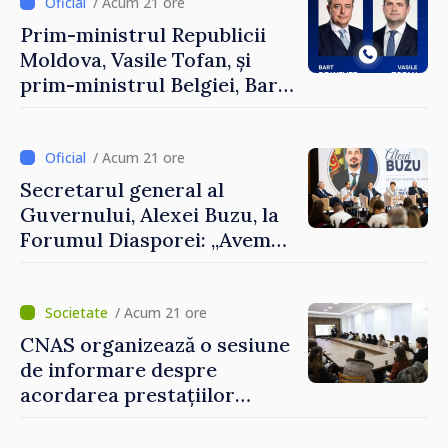
/ Acum 21 ore
Prim-ministrul Republicii
Moldova, Vasile Tofan, și
prim-ministrul Belgiei, Bart
De Wever, au discutat
despre parcursul european
al Republicii Moldova.
/ Acum 21 ore
Secretarul general al
Guvernului, Alexei Buzu, la
Forumul Diasporei: „Avem
nevoie de fiecare dintre
dumneavoastră pentru a
construi comunități mai
/ Acum 21 ore
puternice”
CNAS organizează o sesiune
de informare despre
acordarea prestațiilor
sociale și serviciile
electronice. Cetățenii,