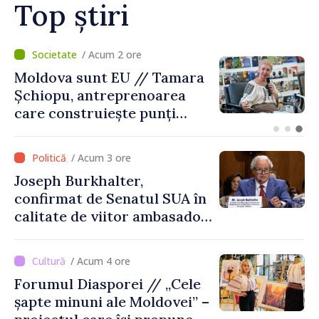
Top știri
/ Acum 1 oră
O dronă a intrat în Bulgaria
dinspre România și a
explodat la 100 de metri de
graniță
/ Acum 3 ore
Joseph Burkhalter,
confirmat de Senatul SUA în
calitate de viitor ambasador
în Republica Moldova
/ Acum 4 ore
Forumul Diasporei // „Cele
șapte minuni ale Moldovei” –