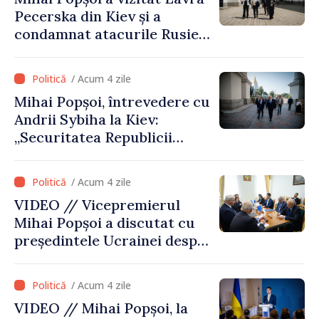
evaluare și de coordonare
Pecerska din Kiev și a
instituțională”
condamnat atacurile Rusiei
asupra patrimoniului
cultural al Ucrainei
/ Acum 4 zile
Mihai Popșoi, întrevedere cu
Andrii Sybiha la Kiev:
„Securitatea Republicii
Moldova este strâns legată
de securitatea Ucrainei”
/ Acum 4 zile
VIDEO // Vicepremierul
Mihai Popșoi a discutat cu
președintele Ucrainei despre
gestionarea situației
hidrologice din bazinul
/ Acum 4 zile
râului Nistru și proiecte
VIDEO // Mihai Popșoi, la
comune în infrastructură și