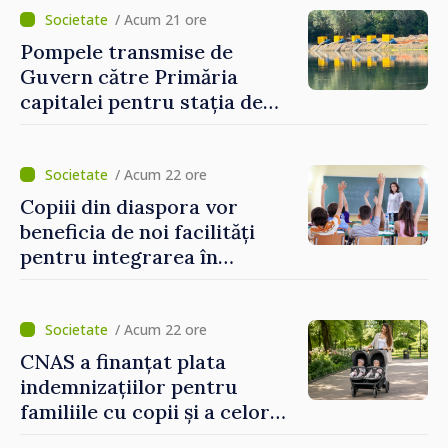
invitați să se înscrie la
/ Acum 21 ore
eveniment
Pompele transmise de
Guvern către Primăria
capitalei pentru stația de
captarea a apei de la Vadul
lui Vodă au fost instalate și
puse în funcțiune
/ Acum 22 ore
Copiii din diaspora vor
beneficia de noi facilități
pentru integrarea în
sistemul educațional din
Republica Moldova
/ Acum 22 ore
CNAS a finanțat plata
indemnizațiilor pentru
familiile cu copii și a celor
pentru incapacitate