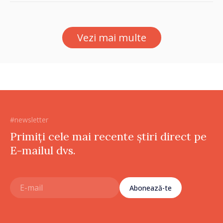
oamenilor și încrederea că
Republica Moldova merge în
direcția corectă”
Vezi mai multe
#newsletter
Primiți cele mai recente știri direct pe
E-mailul dvs.
Abonează-te