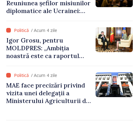
Reuniunea șefilor misiunilor
energie
diplomatice ale Ucrainei:
„Republica Moldova a făcut
alegerea. Ne-am alăturat
/ Acum 4 zile
Ucrainei”
Igor Grosu, pentru
MOLDPRES: „Ambiția
noastră este ca raportul
Comisiei Europene din acest
an să fie și mai bun”
/ Acum 4 zile
MAE face precizări privind
vizita unei delegații a
Ministerului Agriculturii din
Afganistan la Chișinău