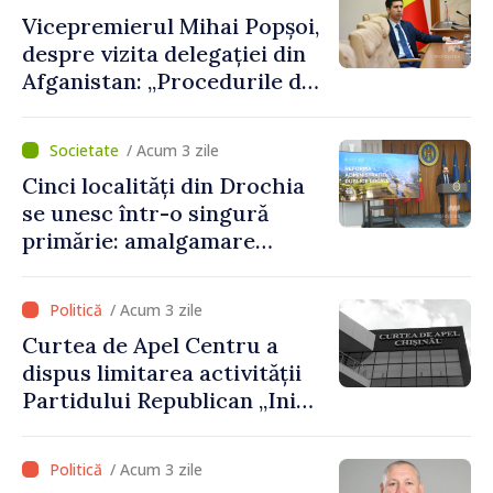
Vicepremierul Mihai Popșoi,
despre vizita delegației din
Afganistan: „Procedurile de
acordare a vizelor au fost
respectate întocmai. Nu s-
/ Acum 3 zile
au constatat încălcări ale
Cinci localități din Drochia
prevederilor legale”
se unesc într-o singură
primărie: amalgamare
voluntară susținută cu
stimulente de peste 28 de
/ Acum 3 zile
milioane de lei oferite de
Curtea de Apel Centru a
Guvern
dispus limitarea activității
Partidului Republican „Inima
Moldovei” pentru 12 luni
/ Acum 3 zile