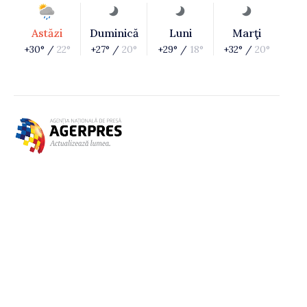
Astăzi
Duminică
Luni
Marţi
+30° /
22°
+27° /
20°
+29° /
18°
+32° /
20°