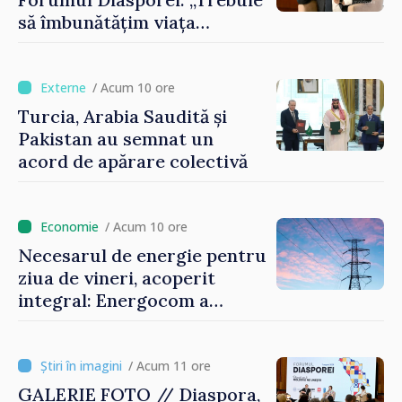
să îmbunătățim viața
oamenilor și să repornim
motoarele economiei”
/ Acum 10 ore
Turcia, Arabia Saudită și
Pakistan au semnat un
acord de apărare colectivă
/ Acum 10 ore
Necesarul de energie pentru
ziua de vineri, acoperit
integral: Energocom a
rezervat volumele
/ Acum 11 ore
GALERIE FOTO // Diaspora,