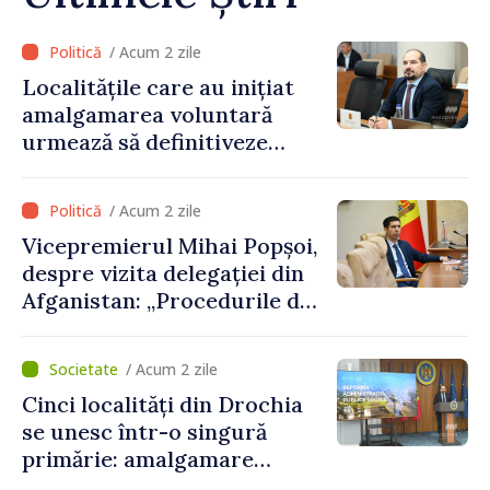
/ Acum 2 zile
Localitățile care au inițiat
amalgamarea voluntară
urmează să definitiveze
procedurile necesare pe
parcursul lunii august
/ Acum 2 zile
Vicepremierul Mihai Popșoi,
despre vizita delegației din
Afganistan: „Procedurile de
acordare a vizelor au fost
respectate întocmai. Nu s-
/ Acum 2 zile
au constatat încălcări ale
Cinci localități din Drochia
prevederilor legale”
se unesc într-o singură
primărie: amalgamare
voluntară susținută cu