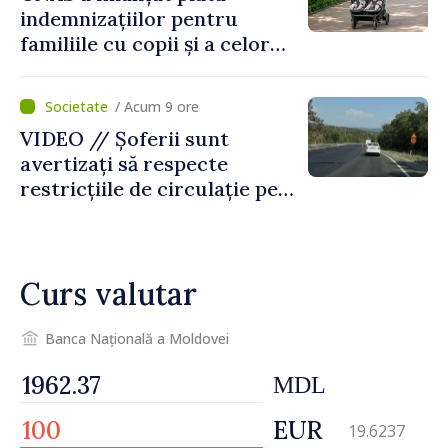
indemnizațiilor pentru
familiile cu copii și a celor
pentru incapacitate
temporară de muncă
/ Acum 9 ore
VIDEO // Șoferii sunt
avertizați să respecte
restricțiile de circulație pe
drumul R3, unde se
desfășoară lucrări de
reparație
Curs valutar
Banca Națională a Moldovei
MDL
EUR
19.6237