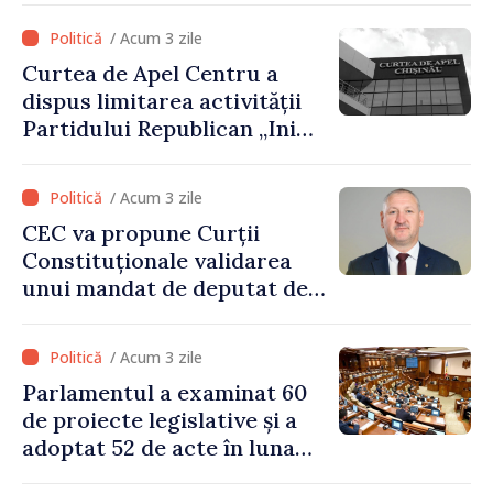
stimulente de peste 28 de
/ Acum 3 zile
milioane de lei oferite de
Curtea de Apel Centru a
Guvern
dispus limitarea activității
Partidului Republican „Inima
Moldovei” pentru 12 luni
/ Acum 3 zile
CEC va propune Curții
Constituționale validarea
unui mandat de deputat de
pe lista PAS
/ Acum 3 zile
Parlamentul a examinat 60
de proiecte legislative și a
adoptat 52 de acte în luna
iulie