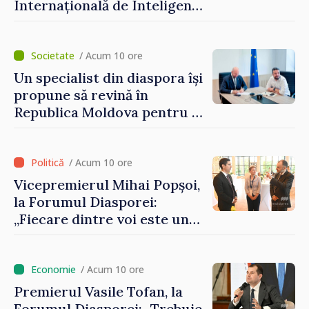
dezvolte”
Internațională de Inteligență
Artificială
/ Acum 10 ore
Un specialist din diaspora își
propune să revină în
Republica Moldova pentru a
contribui la dezvoltarea
registrului naval național
/ Acum 10 ore
Vicepremierul Mihai Popșoi,
la Forumul Diasporei:
„Fiecare dintre voi este un
ambasador al țării noastre și
contribuie la promovarea
imaginii Republicii Moldova”
/ Acum 10 ore
Premierul Vasile Tofan, la
Forumul Diasporei: „Trebuie