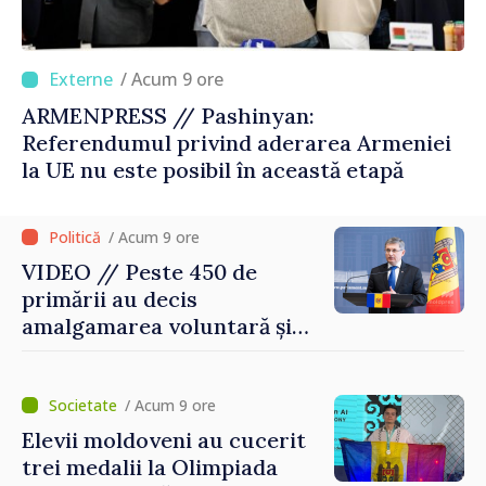
/ Acum 9 ore
ARMENPRESS // Pashinyan:
Referendumul privind aderarea Armeniei
la UE nu este posibil în această etapă
/ Acum 9 ore
VIDEO // Peste 450 de
primării au decis
amalgamarea voluntară și
vor beneficia de fonduri
pentru investiții. Igor
Grosu: „Este important să
/ Acum 9 ore
depășim blocajele și să dăm o
Elevii moldoveni au cucerit
șansă localităților să se
trei medalii la Olimpiada