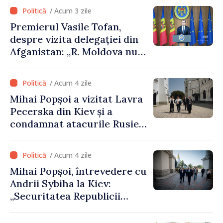
/ Acum 3 zile
Premierul Vasile Tofan,
despre vizita delegației din
Afganistan: „R. Moldova nu
recunoaște guvernarea
talibană. Aprobarea acestei
/ Acum 4 zile
vizite a fost o eroare de
Mihai Popșoi a vizitat Lavra
evaluare și de coordonare
Pecerska din Kiev și a
instituțională”
condamnat atacurile Rusiei
asupra patrimoniului
cultural al Ucrainei
/ Acum 4 zile
Mihai Popșoi, întrevedere cu
Andrii Sybiha la Kiev:
„Securitatea Republicii
Moldova este strâns legată
de securitatea Ucrainei”