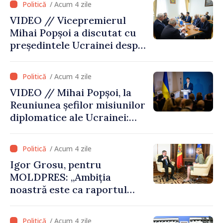
/ Acum 4 zile
VIDEO // Vicepremierul
Mihai Popșoi a discutat cu
președintele Ucrainei despre
gestionarea situației
hidrologice din bazinul
/ Acum 4 zile
râului Nistru și proiecte
VIDEO // Mihai Popșoi, la
comune în infrastructură și
Reuniunea șefilor misiunilor
energie
diplomatice ale Ucrainei:
„Republica Moldova a făcut
alegerea. Ne-am alăturat
/ Acum 4 zile
Ucrainei”
Igor Grosu, pentru
MOLDPRES: „Ambiția
noastră este ca raportul
Comisiei Europene din acest
an să fie și mai bun”
/ Acum 4 zile