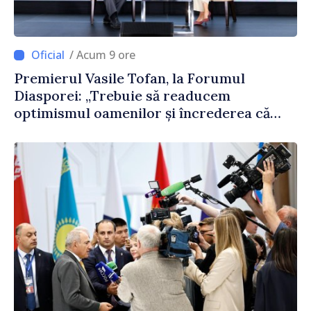
/ Acum 9 ore
Premierul Vasile Tofan, la Forumul
Diasporei: „Trebuie să readucem
optimismul oamenilor și încrederea că
Republica Moldova merge în direcția
corectă”