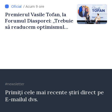
dumneavoastră pentru a
/ Acum 9 ore
construi comunități mai
Premierul Vasile Tofan, la
puternice”
Forumul Diasporei: „Trebuie
să readucem optimismul
oamenilor și încrederea că
Republica Moldova merge în
direcția corectă”
#newsletter
Primiți cele mai recente știri direct pe
E-mailul dvs.