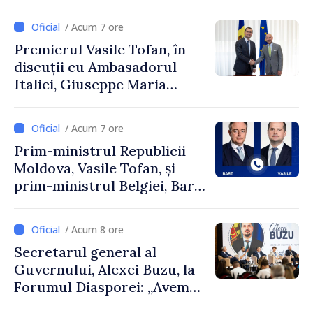
și Ambasadorul Turciei,
Uygar Mustafa Sertel
/ Acum 7 ore
Premierul Vasile Tofan, în
discuții cu Ambasadorul
Italiei, Giuseppe Maria
Perricone
/ Acum 7 ore
Prim-ministrul Republicii
Moldova, Vasile Tofan, și
prim-ministrul Belgiei, Bart
De Wever, au discutat
despre parcursul european
/ Acum 8 ore
al Republicii Moldova.
Secretarul general al
Guvernului, Alexei Buzu, la
Forumul Diasporei: „Avem
nevoie de fiecare dintre