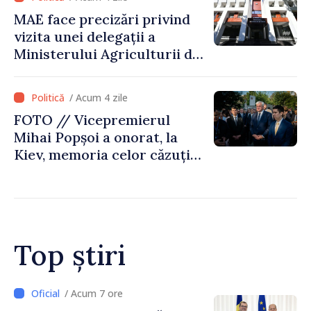
MAE face precizări privind
vizita unei delegații a
Ministerului Agriculturii din
Afganistan la Chișinău
/ Acum 4 zile
FOTO // Vicepremierul
Mihai Popșoi a onorat, la
Kiev, memoria celor căzuți
pentru libertatea Ucrainei:
„Acest război trebuie să
înceteze”
Top știri
/ Acum 4 ore