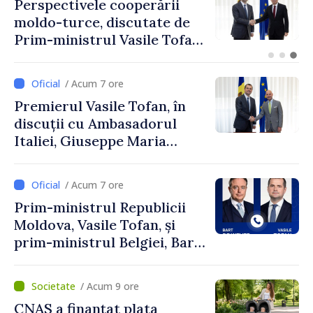
Forumul Diasporei //
Republica Moldova,
promovată în Elveția prin
turism, investiții și
exporturi
/ Acum 7 ore
Premierul Vasile Tofan, în
discuții cu Ambasadorul
Italiei, Giuseppe Maria
Perricone
/ Acum 7 ore
Prim-ministrul Republicii
Moldova, Vasile Tofan, și
prim-ministrul Belgiei, Bart
De Wever, au discutat
despre parcursul european
/ Acum 9 ore
al Republicii Moldova.
CNAS a finanțat plata