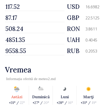
USD
16.6982
GBP
22.5125
RON
3.8611
UAH
0.4045
RUB
0.2053
Vremea
Informația oferită de
meteo2.md
Astăzi
Duminică
Luni
Marţi
+31° /
22°
+27° /
20°
+28° /
16°
+31° /
19°