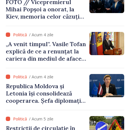
FOTO // Vicepremierul
Mihai Popșoi a onorat, la
Kiev, memoria celor căzuți
pentru libertatea Ucrainei:
„Acest război trebuie să
/ Acum 4 zile
înceteze”
„A venit timpul”. Vasile Tofan
explică de ce a renunțat la
cariera din mediul de afaceri
pentru a prelua funcția de
premier. Ce crede Igor
/ Acum 4 zile
Grosu despre noul șef al
Republica Moldova și
Guvernului
Letonia își consolidează
cooperarea. Șefa diplomației
letone vine la Chișinău
/ Acum 5 zile
Restricții de circulație în