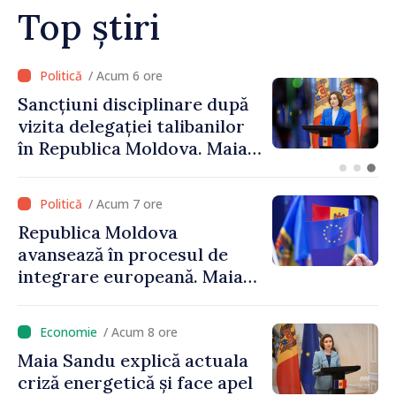
calitative și infrastructură
Top știri
modernizată”
/ Acum 5 ore
Adunarea Populară a
Găgăuziei trebuie să aibă un
mandat deplin. Președinta
Maia Sandu: „Alegerile să fie
libere și corecte””
/ Acum 7 ore
Republica Moldova
avansează în procesul de
integrare europeană. Maia
Sandu: „Nu ne blochează
niciun stat”
/ Acum 8 ore
Maia Sandu explică actuala
criză energetică și face apel