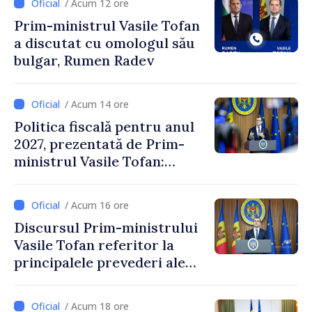
/ Acum 12 ore
Prim-ministrul Vasile Tofan
a discutat cu omologul său
bulgar, Rumen Radev
/ Acum 14 ore
Politica fiscală pentru anul
2027, prezentată de Prim-
ministrul Vasile Tofan:
Reducerea poverii pe muncă,
stimularea investițiilor și o
/ Acum 16 ore
taxare mai echitabilă
Discursul Prim-ministrului
Vasile Tofan referitor la
principalele prevederi ale
politicii fiscale pentru anul
2027
/ Acum 18 ore