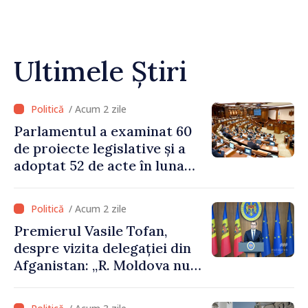
Ultimele Știri
/ Acum 2 zile
Parlamentul a examinat 60
de proiecte legislative și a
adoptat 52 de acte în luna
iulie
/ Acum 2 zile
Premierul Vasile Tofan,
despre vizita delegației din
Afganistan: „R. Moldova nu
recunoaște guvernarea
talibană. Aprobarea acestei