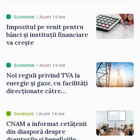
Reducerea poverii pe muncă,
stimularea investițiilor și o
taxare mai echitabilă
/ Acum 14 ore
Impozitul pe venit pentru
bănci și instituții financiare
va crește
/ Acum 14 ore
Noi reguli privind TVA la
energie și gaze, cu facilități
direcționate către
consumatorii vulnerabili
/ Acum 14 ore
CNAM a informat cetățenii
din diasporă despre
drepturile și beneficiile