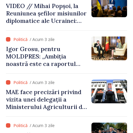
VIDEO // Mihai Popșoi, la
comune în infrastructură și
Reuniunea șefilor misiunilor
energie
diplomatice ale Ucrainei:
„Republica Moldova a făcut
alegerea. Ne-am alăturat
/ Acum 3 zile
Ucrainei”
Igor Grosu, pentru
MOLDPRES: „Ambiția
noastră este ca raportul
Comisiei Europene din acest
an să fie și mai bun”
/ Acum 3 zile
MAE face precizări privind
vizita unei delegații a
Ministerului Agriculturii din
Afganistan la Chișinău
/ Acum 3 zile