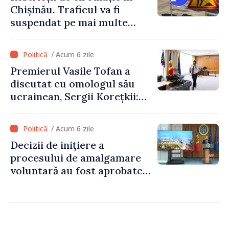
Chișinău. Traficul va fi
suspendat pe mai multe
străzi
/ Acum 6 zile
Premierul Vasile Tofan a
discutat cu omologul său
ucrainean, Sergii Korețkii:
„Statele noastre au o relație
bazată pe încredere și
/ Acum 6 zile
solidaritate, pe care vrem să
Decizii de inițiere a
o transformăm în proiecte
procesului de amalgamare
concrete”
voluntară au fost aprobate
de 85 la sută din primăriile
din țară. Alexei Buzu: „Doar
prin primării puternice
putem oferi servicii