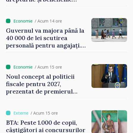
asigurării medicale
/ Acum 14 ore
Guvernul va majora până la
40 000 de lei scutirea
personală pentru angajați.
Vasile Tofan: „Aproape 800
de milioane de lei îi lăsăm
oamenilor”
/ Acum 15 ore
Noul concept al politicii
fiscale pentru 2027,
prezentat de premierul
Vasile Tofan: „Taxăm mai
puțin munca, stimulăm
investițiile, taxăm viciile și
/ Acum 15 ore
echilibrăm taxarea
BTA: Peste 1.000 de copii,
consumului”
câștigători ai concursurilor