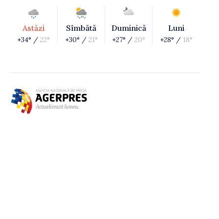
Astăzi
Sîmbătă
Duminică
Luni
+34° /
22°
+30° /
21°
+27° /
20°
+28° /
18°