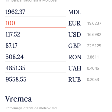
Banca Națională a Moldovei
MDL
EUR
19.6237
USD
16.6982
GBP
22.5125
RON
3.8611
UAH
0.4045
RUB
0.2053
Vremea
Informația oferită de
meteo2.md