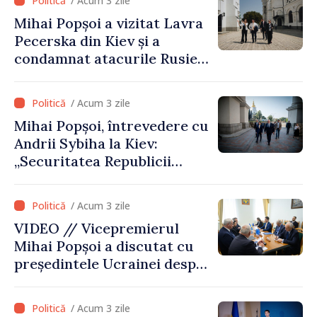
/ Acum 3 zile
vizite a fost o eroare de
Mihai Popșoi a vizitat Lavra
evaluare și de coordonare
Pecerska din Kiev și a
instituțională”
condamnat atacurile Rusiei
asupra patrimoniului
cultural al Ucrainei
/ Acum 3 zile
Mihai Popșoi, întrevedere cu
Andrii Sybiha la Kiev:
„Securitatea Republicii
Moldova este strâns legată
de securitatea Ucrainei”
/ Acum 3 zile
VIDEO // Vicepremierul
Mihai Popșoi a discutat cu
președintele Ucrainei despre
gestionarea situației
hidrologice din bazinul
/ Acum 3 zile
râului Nistru și proiecte