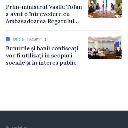
Prim-ministrul Vasile Tofan
a avut o întrevedere cu
Ambasadoarea Regatului
Unit al Marii Britanii și
Irlandei de Nord, Fern
/ Acum 1 zi
Horine
Bunurile și banii confiscați
vor fi utilizați în scopuri
sociale și în interes public
#newsletter