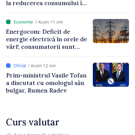
la reducerea consumului în
orele de vârf: „Doar astfel
putem menține prețurile la
/ Acum 11 ore
un nivel mai mic”
Energocom: Deficit de
energie electrică în orele de
vârf; consumatorii sunt
îndemnați să economisească
/ Acum 12 ore
Prim-ministrul Vasile Tofan
a discutat cu omologul său
bulgar, Rumen Radev
Curs valutar