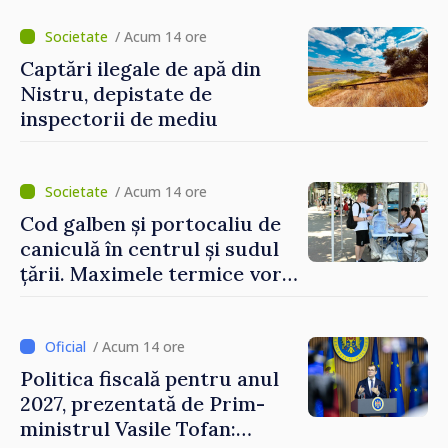
/ Acum 14 ore
Captări ilegale de apă din
Nistru, depistate de
inspectorii de mediu
/ Acum 14 ore
Cod galben și portocaliu de
caniculă în centrul și sudul
țării. Maximele termice vor
ajunge până la 37°C
/ Acum 14 ore
Politica fiscală pentru anul
2027, prezentată de Prim-
ministrul Vasile Tofan: