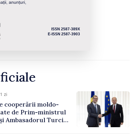
ații, anunțuri,
ISSN 2587-389X
E-ISSN 2587-3903
ficiale
1 zi
e cooperării moldo-
tate de Prim-ministrul
 și Ambasadorul Turciei,
fa Sertel