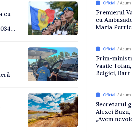
/ Acum 
Premierul Vas
a cu
cu Ambasador
Maria Perri
034,
/ Acum 
Prim-ministr
-
Vasile Tofan,
Belgiei, Bar
ieră
despre parcu
Republicii M
/ Acum 
Secretarul g
e
Alexei Buzu,
„Avem nevoie
dumneavoast