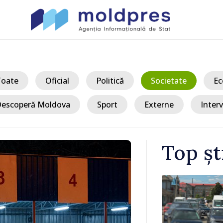
Toate
Oficial
Politică
Societate
Ec
escoperă Moldova
Sport
Externe
Interv
Top șt
/ Ac
vamal Otaci-
VIDEO // Un 
nsul de
Republica Mo
ldova
gospodării d