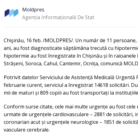
Moldpres
Agenția Informațională De Stat
Chişinău, 16 feb. /MOLDPRES/. Un număr de 11 persoane, c
ani, au fost diagnosticate săptămâna trecută cu hipotermie 
hipotermie au fost înregistrate în Chișinău și în raioanele 
Strășeni, Soroca, Cahul, Cantemir, Ocnița, comunică MOL
Potrivit datelor Serviciului de Asistență Medicală Urgentă 
februarie curent, serviciul a înregistrat 14618 solicitări. D
mii de maturi și 809 copiii au fost transportați la instituțiile
Conform surse citate, cele mai multe urgențe au fost cele re
urmate de urgențele cardiovasculare – 2881 de solicitări, i
coronarian acut și urgențele neurologice – 1851 de solicităr
vasculare cerebrale.