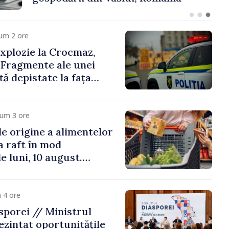
um 2 ore
xplozie la Crocmaz,
 Fragmente ale unei
ă depistate la fața
cum 3 ore
e origine a alimentelor
la raft în mod
e luni, 10 august.
 riscă amenzi de zeci
de lei
 4 ore
porei // Ministrul
ezintat oportunitățile