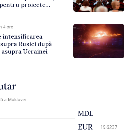
 pentru proiecte
mobilitatea artiștilor
m 4 ore
e intensificarea
asupra Rusiei după
i asupra Ucrainei
utar
lă a Moldovei
MDL
EUR
19.6237