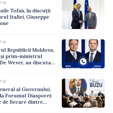
1 zi
ile Tofan, în discuții
ul Italiei, Giuseppe
cone
1 zi
ul Republicii Moldova,
 și prim-ministrul
t De Wever, au discutat
rsul european al
oldova.
1 zi
eneral al Guvernului,
 la Forumul Diasporei:
 de fiecare dintre
ră pentru a construi