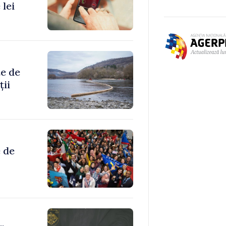
 lei
te de
ții
 de