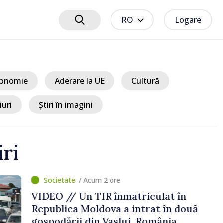
RO
Logare
onomie
Aderare la UE
Cultură
iuri
Știri în imagini
iri
um 2 ore
TIR înmatriculat în
ldova a intrat în două
in Vaslui, România