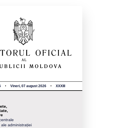
6
Vineri, 07 august 2026
XXXIII
ete,
tate,
ve
centrale
 ale administrației