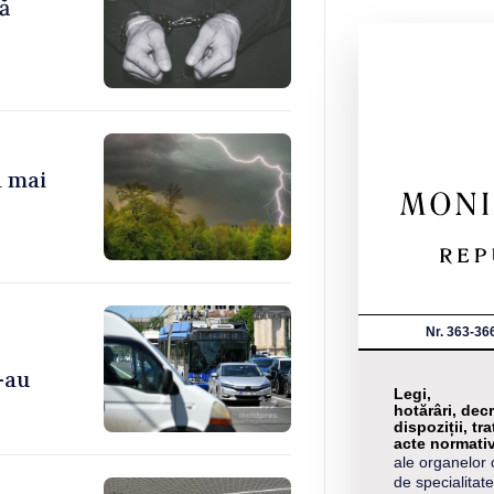
ă
a mai
Nr. 363-36
-au
Legi,
hotărâri, decr
dispoziții, tra
acte normati
ale organelor 
de specialitate