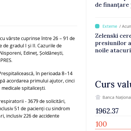
de finanțare
culturale și 
/ Acu
Zelenski cer
u vârste cuprinse între 26 – 91 de
presiunilor 
de gradul I și II. Cazurile de
noile atacur
Nisporeni, Edineț, Șoldănești,
DPRES.
Prespitalicească, în perioada 8–14
upă acordarea primului ajutor, cinci
Curs val
 medicale spitalicești.
Banca Naționa
spiratorii - 3679 de solicitări,
nclusiv 51 de pacienți cu sindrom
i, inclusiv 226 de accidente