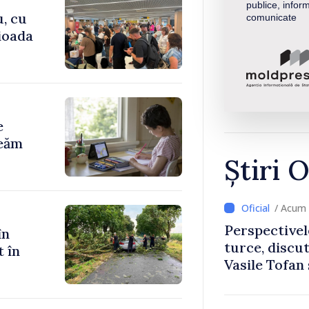
publice, inform
u, cu
comunicate
rioada
e
reăm
Știri O
/ Acum 
Perspectivel
în
turce, discu
t în
Vasile Tofan
Uygar Musta