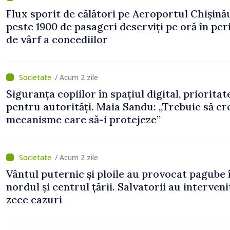
Flux sporit de călători pe Aeroportul Chișină
peste 1900 de pasageri deserviți pe oră în pe
de vârf a concediilor
/ Acum 2 zile
Siguranța copiilor în spațiul digital, prioritat
pentru autorități. Maia Sandu: „Trebuie să c
mecanisme care să-i protejeze”
/ Acum 2 zile
Vântul puternic și ploile au provocat pagube 
nordul și centrul țării. Salvatorii au interveni
zece cazuri