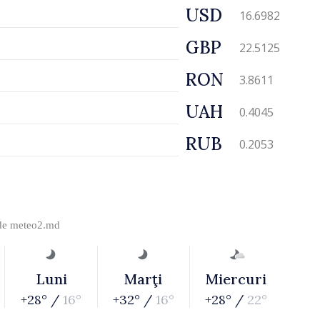
USD
16.6982
GBP
22.5125
RON
3.8611
UAH
0.4045
RUB
0.2053
 de
meteo2.md
Luni
Marţi
Miercuri
+28° /
16°
+32° /
16°
+28° /
22°