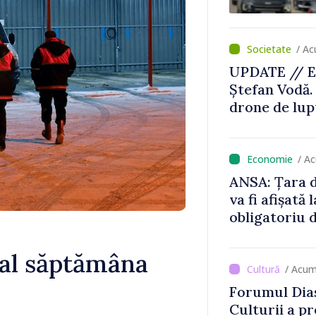
/ Ac
UPDATE // E
Ștefan Vodă.
drone de lupt
locului
/ A
ANSA: Țara d
va fi afișată 
obligatoriu d
Comercianții
de mii de lei 
ital săptămâna
/ Acum
Forumul Dias
Culturii a pr