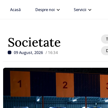
Acasă
Despre noi
Servicii
Societate
D
09 August, 2026
/ 16:34
/ Acum 1 oră
Trafic intens la postul 
Moghilev-Podolsk, pe se
ieșire din Republica Mo