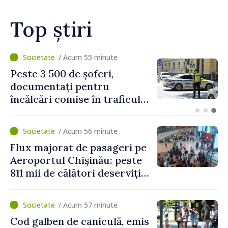
Top știri
/ Acum 20 minute
Proiectele de asistență în
beneficiul locuitorilor de pe
ambele maluri ale Nistrului
discutate la întrevederea
viceprim-ministrului cu
/ Acum 56 minute
reprezentanta rezidentă a
Flux majorat de pasageri pe
PNUD în Republica Moldova,
Aeroportul Chișinău: peste
Daniela Gasparikova
811 mii de călători deserviți
în luna iulie
/ Acum 57 minute
Cod galben de caniculă, emis