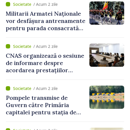
/ Acum 2 zile
Militarii Armatei Naționale
vor desfășura antrenamente
pentru parada consacrată
Zilei Independenței
/ Acum 2 zile
CNAS organizează o sesiune
de informare despre
acordarea prestațiilor
sociale și serviciile
electronice. Cetățenii,
/ Acum 2 zile
invitați să se înscrie la
Pompele transmise de
eveniment
Guvern către Primăria
capitalei pentru stația de
captarea a apei de la Vadul
lui Vodă au fost instalate și