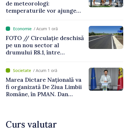
de meteorologi:
temperaturile vor ajunge
până la +35 de grade Celsius
/ Acum 1 oră
FOTO // Circulație deschisă
pe un nou sector al
drumului R8.1, între
Arionești și Otaci. Vladimir
Bolea: „Drumuri bune
/ Acum 1 oră
înseamnă deplasări sigure
Marea Dictare Națională va
ale agenților economici și
fi organizată De Ziua Limbii
cetățenilor”
Române, în PMAN. Dan
Perciun: „Evenimentul are o
semnificație aparte în acest
an”
Curs valutar