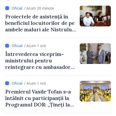
/ Acum 20 minute
Proiectele de asistență în
beneficiul locuitorilor de pe
ambele maluri ale Nistrului
discutate la întrevederea
viceprim-ministrului cu
/ Acum 1 oră
reprezentanta rezidentă a
Întrevederea viceprim-
PNUD în Republica Moldova,
ministrului pentru
Daniela Gasparikova
reintegrare cu ambasadorul
Japoniei în Republica
Moldova
/ Acum 1 oră
Premierul Vasile Tofan s-a
întâlnit cu participanții la
Programul DOR: „Țineți la
rădăcinile voastre și nu vă