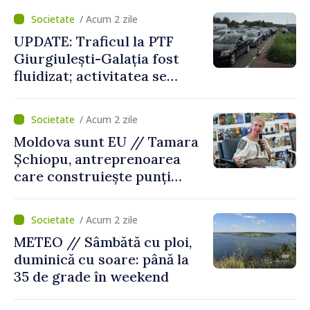
orășenesc a aprobat decizia
/ Acum 2 zile
finală
UPDATE: Traficul la PTF
Giurgiulești-Galația fost
fluidizat; activitatea se
desfășoară în condiții
normale
/ Acum 2 zile
Moldova sunt EU // Tamara
Șchiopu, antreprenoarea
care construiește punți
între Marea Britanie și
Republica Moldova
/ Acum 2 zile
METEO // Sâmbătă cu ploi,
duminică cu soare: până la
35 de grade în weekend