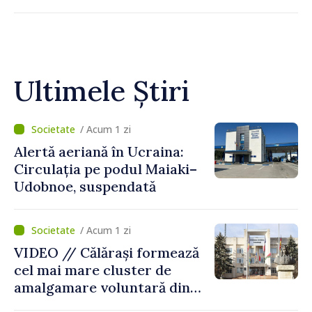
Ultimele Știri
/ Acum 1 zi
Alertă aeriană în Ucraina:
Circulația pe podul Maiaki–
Udobnoe, suspendată
/ Acum 1 zi
VIDEO // Călărași formează
cel mai mare cluster de
amalgamare voluntară din
Republica Moldova. Consiliul