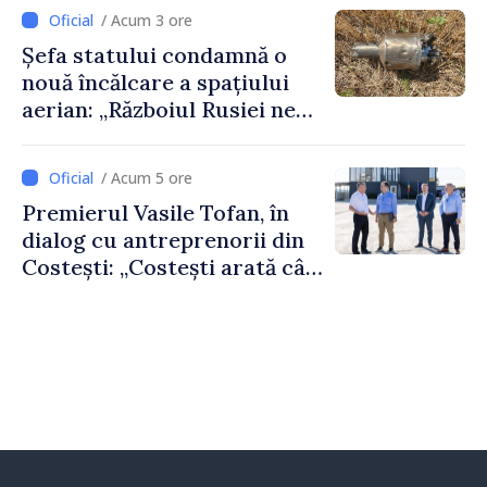
feriți de încercări și greșeli –
/ Acum 3 ore
doar astfel puteți reuși”
Șefa statului condamnă o
nouă încălcare a spațiului
aerian: „Războiul Rusiei ne
afectează direct”
/ Acum 5 ore
Premierul Vasile Tofan, în
dialog cu antreprenorii din
Costești: „Costești arată cât
de mult poate face o
comunitate atunci când
există inițiativă, muncă și
spirit antreprenorial”