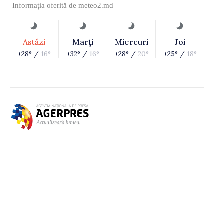
Informația oferită de
meteo2.md
Astăzi
Marţi
Miercuri
Joi
+28° /
16°
+32° /
16°
+28° /
20°
+25° /
18°