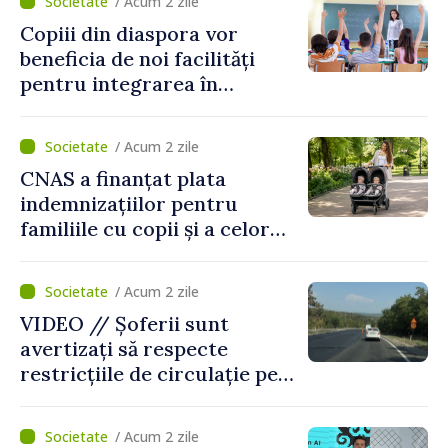
/ Acum 2 zile
puse în funcțiune
Copiii din diaspora vor
beneficia de noi facilități
pentru integrarea în
sistemul educațional din
Republica Moldova
/ Acum 2 zile
CNAS a finanțat plata
indemnizațiilor pentru
familiile cu copii și a celor
pentru incapacitate
temporară de muncă
/ Acum 2 zile
VIDEO // Șoferii sunt
avertizați să respecte
restricțiile de circulație pe
drumul R3, unde se
desfășoară lucrări de
/ Acum 2 zile