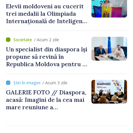
reparație
Elevii moldoveni au cucerit
trei medalii la Olimpiada
Internațională de Inteligență
Artificială
/ Acum 2 zile
Un specialist din diaspora își
propune să revină în
Republica Moldova pentru a
contribui la dezvoltarea
registrului naval național
/ Acum 3 zile
GALERIE FOTO // Diaspora,
acasă: Imagini de la cea mai
mare reuniune a
moldovenilor de peste
hotare