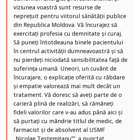
viziunea voastră sunt resurse de
neprețuit pentru viitorul sănătății publice
din Republica Moldova. Vă încurajez să
exercitați profesia cu demnitate și curaj.
Să puneți întotdeauna binele pacientului
în centrul activității dumneavoastră și să
nu pierdeți niciodată sensibilitatea față de
suferința umană. Uneori, un cuvânt de
încurajare, o explicație oferită cu răbdare
și empatie valorează mai mult decât un
tratament. Vă doresc să aveți parte de o
carieră plină de realizări, să rămâneți
fideli valorilor care v-au adus până aici și
să purtați cu mândrie titlul de medic, de
farmacist și de absolvent al USMF
„Nicolae Testemițanu””, a punctat