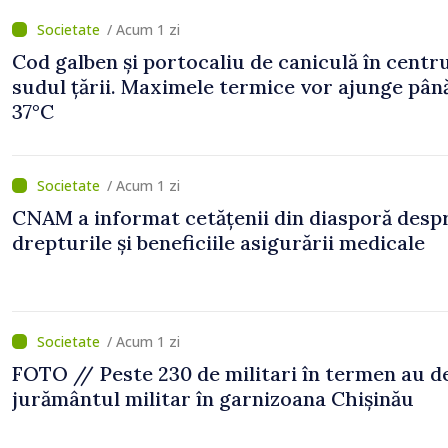
/ Acum 1 zi
Cod galben și portocaliu de caniculă în centru
sudul țării. Maximele termice vor ajunge până
37°C
/ Acum 1 zi
CNAM a informat cetățenii din diasporă desp
drepturile și beneficiile asigurării medicale
/ Acum 1 zi
FOTO // Peste 230 de militari în termen au 
jurământul militar în garnizoana Chișinău