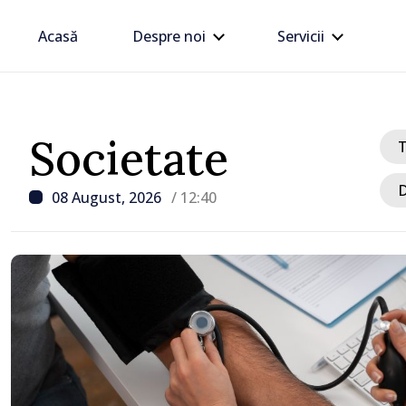
Acasă
Despre noi
Servicii
Societate
D
08 August, 2026
/ 12:40
/ Acum 1 oră
Trafic intens PTF Giurgi
Galați, pe sensul de ieși
Republica Moldova