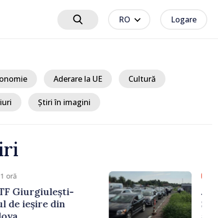
RO
Logare
onomie
Aderare la UE
Cultură
iuri
Știri în imagini
iri
 1 oră
alter, confirmat de
n calitate de viitor
n Republica Moldova