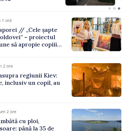
 1 oră
porei // „Cele șapte
oldovei” – proiectul
une să apropie copiii
 de țara de origine
m 2 ore
asupra regiunii Kiev:
, inclusiv un copil, au
um 2 ore
mbătă cu ploi,
soare: până la 35 de