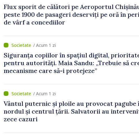
Flux sporit de călători pe Aeroportul Chișină
peste 1900 de pasageri deserviți pe oră în pe
de vârf a concediilor
/ Acum 1 zi
Siguranța copiilor în spațiul digital, prioritat
pentru autorități. Maia Sandu: „Trebuie să c
mecanisme care să-i protejeze”
/ Acum 1 zi
Vântul puternic și ploile au provocat pagube 
nordul și centrul țării. Salvatorii au interveni
zece cazuri