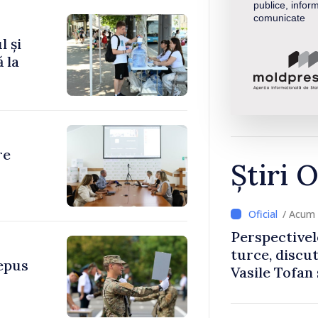
publice, inform
comunicate
l și
 la
re
Știri O
/ Acum 
Perspectivel
turce, discu
depus
Vasile Tofan
Uygar Musta