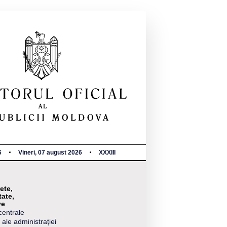
6
Vineri, 07 august 2026
XXXIII
ete,
tate,
ve
centrale
 ale administrației