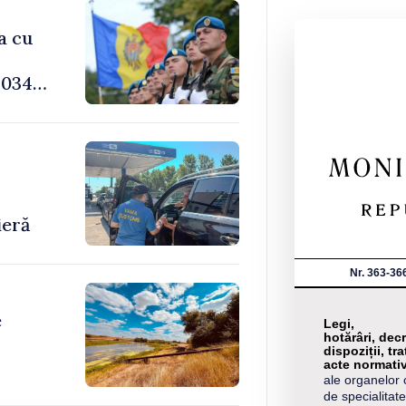
a cu
034,
-
ieră
Nr. 363-36
e
Legi,
hotărâri, decr
dispoziții, tra
acte normati
ale organelor 
de specialitate