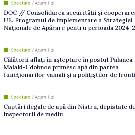
/ Acum 1 zi
DOC // Consolidarea securității și cooperare
UE. Programul de implementare a Strategiei
Naționale de Apărare pentru perioada 2024–2
publicat în Monitorul Oficial
/ Acum 1 zi
Călătorii aflați în așteptare în postul Palanca
Maiaki-Udobnoe primesc apă din partea
funcționarilor vamali și a polițiștilor de front
/ Acum 1 zi
Captări ilegale de apă din Nistru, depistate d
inspectorii de mediu