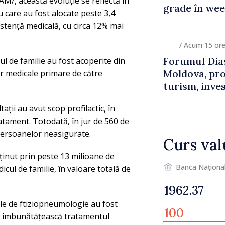
M/, această evoluție se reflectă în
grade în we
u care au fost alocate peste 3,4
istență medicală, cu circa 12% mai
/ Acum 15 or
Forumul Dias
ul de familie au fost acoperite din
Moldova, pro
lor medicale primare de către
turism, inves
ații au avut scop profilactic, în
atament. Totodată, în jur de 560 de
 persoanelor neasigurate.
Curs val
usținut prin peste 13 milioane de
Banca Naționa
dicul de familie, în valoare totală de
iile de ftiziopneumologie au fost
ă îmbunătățească tratamentul