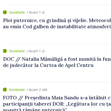
/ Acum 1 zi
Ploi puternice, cu grindină și vijelie. Meteorol
au emis Cod galben de instabilitate atmosfer
/ Acum 1 zi
DOC // Natalia Mămăligă a fost numită în fun
de judecător la Curtea de Apel Centru
/ Acum 2 zile
FOTO // Președinta Maia Sandu s-a întâlnit 
participanții taberei DOR: „Legătura lor cu ț
noastră rămâne puternică”