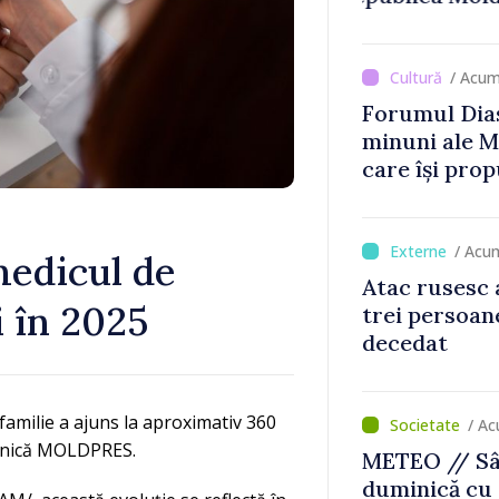
/ Acum
Forumul Dias
minuni ale M
care își prop
din diaspora
/ Acu
medicul de
Atac rusesc 
i în 2025
trei persoane
decedat
 familie a ajuns la aproximativ 360
/ Ac
omunică MOLDPRES.
METEO // Sâ
duminică cu 