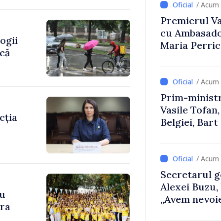
/ Acum 
Premierul Vas
cu Ambasador
ogii
Maria Perri
ică
/ Acum 
Prim-ministr
Vasile Tofan,
cția
Belgiei, Bar
despre parcu
Republicii M
/ Acum 
Secretarul g
Alexei Buzu,
cu
„Avem nevoie
ara
dumneavoast