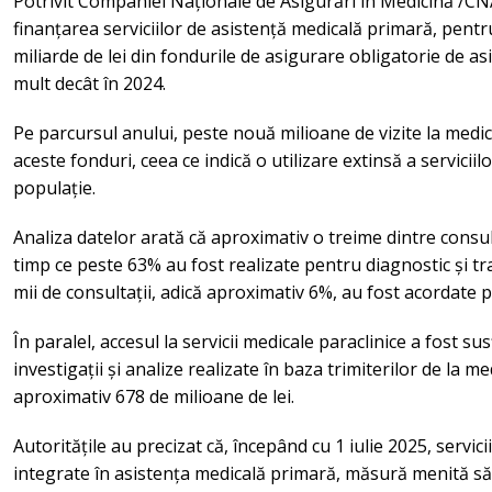
Potrivit Companiei Naționale de Asigurări în Medicină /CNA
finanțarea serviciilor de asistență medicală primară, pentr
miliarde de lei din fondurile de asigurare obligatorie de as
mult decât în 2024.
Pe parcursul anului, peste nouă milioane de vizite la medic
aceste fonduri, ceea ce indică o utilizare extinsă a servicii
populație.
Analiza datelor arată că aproximativ o treime dintre consult
timp ce peste 63% au fost realizate pentru diagnostic și tr
mii de consultații, adică aproximativ 6%, au fost acordate
În paralel, accesul la servicii medicale paraclinice a fost s
investigații și analize realizate în baza trimiterilor de la me
aproximativ 678 de milioane de lei.
Autoritățile au precizat că, începând cu 1 iulie 2025, servic
integrate în asistența medicală primară, măsură menită s