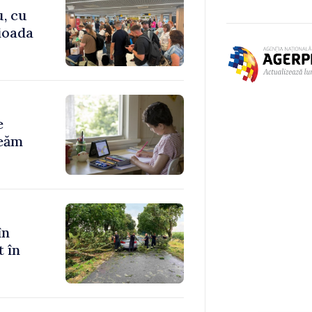
u, cu
rioada
e
reăm
în
t în