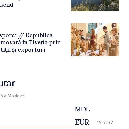
ekend
e
porei // Republica
movată în Elveția prin
tiții și exporturi
utar
lă a Moldovei
MDL
EUR
19.6237