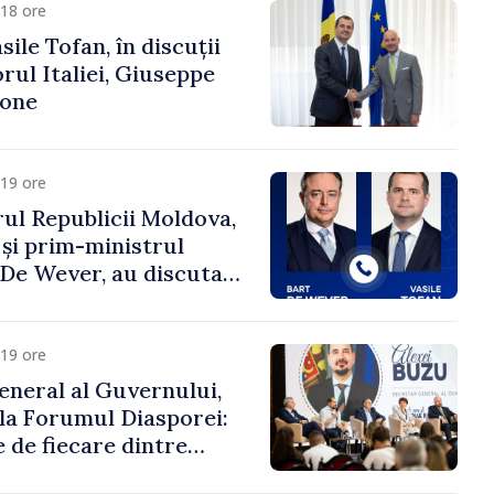
18 ore
ile Tofan, în discuții
ul Italiei, Giuseppe
cone
19 ore
ul Republicii Moldova,
 și prim-ministrul
t De Wever, au discutat
rsul european al
oldova.
19 ore
eneral al Guvernului,
 la Forumul Diasporei:
 de fiecare dintre
ră pentru a construi