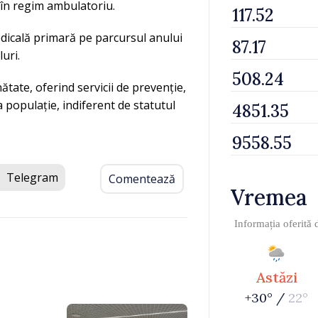
ii în regim ambulatoriu.
medicală primară pe parcursul anului
luri.
ate, oferind servicii de prevenție,
 populație, indiferent de statutul
Telegram
Comentează
Vremea
Informația oferită
Astăzi
+30° /
22°