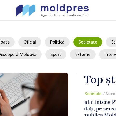
Toate
Oficial
Politică
Societate
Ec
escoperă Moldova
Sport
Externe
Interv
Top șt
/ Acum
ulești-
Joseph Burkh
re din
Senatul SUA î
ambasador î