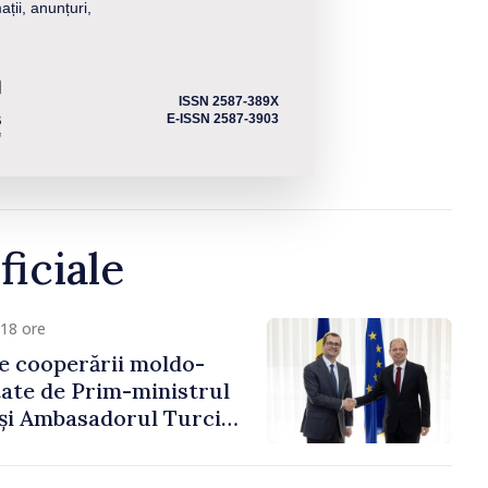
ații, anunțuri,
ISSN 2587-389X
E-ISSN 2587-3903
ficiale
18 ore
e cooperării moldo-
tate de Prim-ministrul
 și Ambasadorul Turciei,
fa Sertel