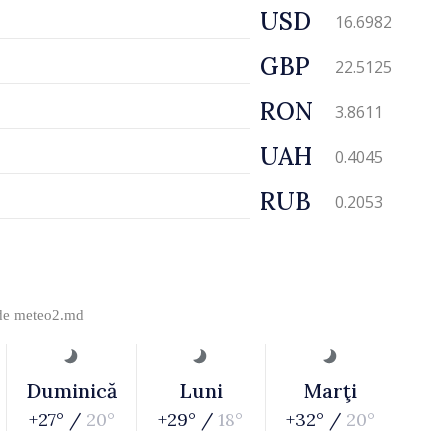
USD
16.6982
GBP
22.5125
RON
3.8611
UAH
0.4045
RUB
0.2053
 de
meteo2.md
Duminică
Luni
Marţi
+27° /
20°
+29° /
18°
+32° /
20°