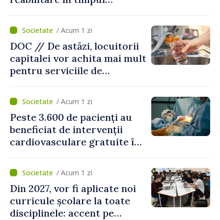
caniculei
/ Acum 1 zi
DOC // De astăzi, locuitorii
capitalei vor achita mai mult
pentru serviciile de
alimentare cu apă și
canalizare
/ Acum 1 zi
Peste 3.600 de pacienți au
beneficiat de intervenții
cardiovasculare gratuite în
prima jumătate a anului
/ Acum 1 zi
Din 2027, vor fi aplicate noi
curricule școlare la toate
disciplinele: accent pe