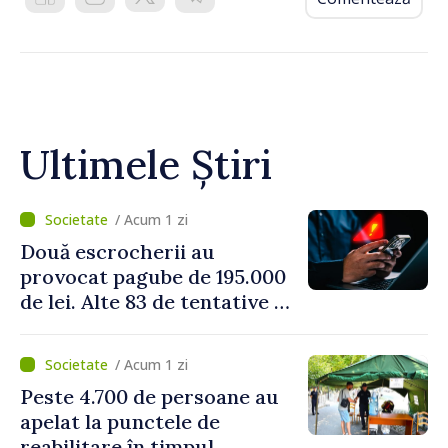
Ultimele Știri
/ Acum 1 zi
Două escrocherii au
provocat pagube de 195.000
de lei. Alte 83 de tentative au
fost dejucate
/ Acum 1 zi
Peste 4.700 de persoane au
apelat la punctele de
reabilitare în timpul