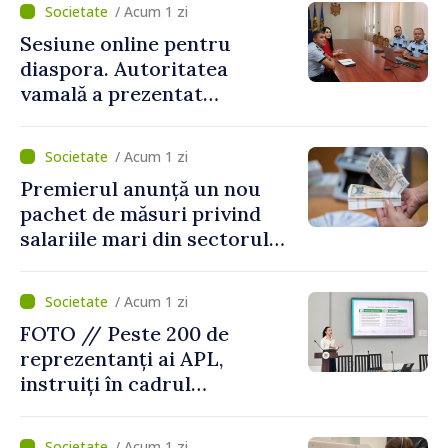
/ Acum 1 zi
Sesiune online pentru
diaspora. Autoritatea
vamală a prezentat
facilitățile oferite la
revenirea în țară
/ Acum 1 zi
Premierul anunță un nou
pachet de măsuri privind
salariile mari din sectorul
public
/ Acum 1 zi
FOTO // Peste 200 de
reprezentanți ai APL,
instruiți în cadrul
Platformelor Locale de
Mediu privind aplicarea a
/ Acum 1 zi