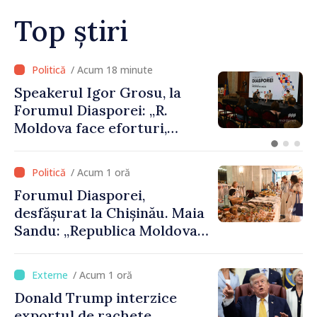
Top știri
/ Acum 18 minute
Speakerul Igor Grosu, la
Forumul Diasporei: „R.
Moldova face eforturi,
lucrează și demonstrează,
prin cetățenii săi de acasă și
/ Acum 1 oră
de peste hotare, că merită să
Forumul Diasporei,
devină parte a marii familii
desfășurat la Chișinău. Maia
europene”
Sandu: „Republica Moldova
avansează cu viteză spre UE,
iar diaspora poate juca un
/ Acum 1 oră
rol important în promovarea
Donald Trump interzice
și susținerea acestui
exportul de rachete