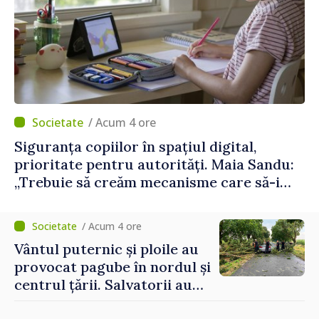
/ Acum 4 ore
Siguranța copiilor în spațiul digital,
prioritate pentru autorități. Maia Sandu:
„Trebuie să creăm mecanisme care să-i
protejeze”
/ Acum 4 ore
Vântul puternic și ploile au
provocat pagube în nordul și
centrul țării. Salvatorii au
intervenit în zece cazuri