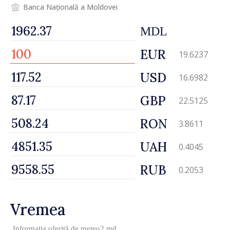
Banca Națională a Moldovei
MDL
EUR
19.6237
USD
16.6982
GBP
22.5125
RON
3.8611
UAH
0.4045
RUB
0.2053
Vremea
Informația oferită de
meteo2.md