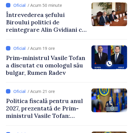
/ Acum 50 minute
Întrevederea șefului
Biroului politici de
reintegrare Alin Gvidiani cu
reprezentanții Misiunii
Comitetului Internațional al
/ Acum 19 ore
Crucii Roșii în Moldova
Prim-ministrul Vasile Tofan
a discutat cu omologul său
bulgar, Rumen Radev
/ Acum 21 ore
Politica fiscală pentru anul
2027, prezentată de Prim-
ministrul Vasile Tofan:
Reducerea poverii pe muncă,
stimularea investițiilor și o