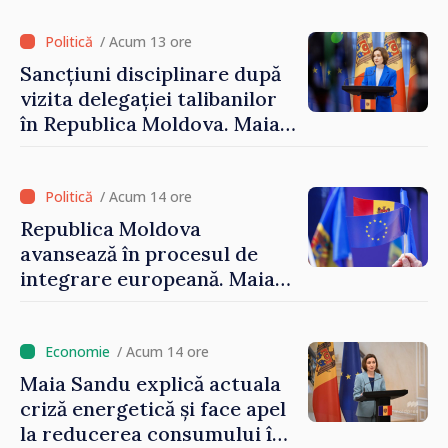
/ Acum 13 ore
Sancțiuni disciplinare după
vizita delegației talibanilor
în Republica Moldova. Maia
Sandu: „Este rușinos că
oameni cu funcții înalte nu
cunosc politica statului”
/ Acum 14 ore
Republica Moldova
avansează în procesul de
integrare europeană. Maia
Sandu: „Nu ne blochează
niciun stat”
/ Acum 14 ore
Maia Sandu explică actuala
criză energetică și face apel
la reducerea consumului în