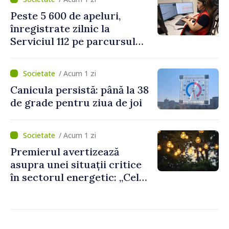
două regulamente din
Peste 5 600 de apeluri,
domeniu
înregistrate zilnic la
Serviciul 112 pe parcursul
lunii iulie. Cei mai mulți
cetățeni au solicitat
/ Acum 1 zi
ambulanța
Canicula persistă: până la 38
de grade pentru ziua de joi
/ Acum 1 zi
Premierul avertizează
asupra unei situații critice
în sectorul energetic: „Cel
mai probabil, mâine nu vom
putea cumpăra nici curent
de avarie”