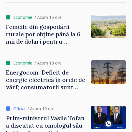
orele de vârf: „Doar astfel
putem menține prețurile la
un nivel mai mic”
/ Acum 15 ore
Femeile din gospodării
rurale pot obține până la 6
mii de dolari pentru
investiții în afaceri verzi şi
durabile
/ Acum 18 ore
Energocom: Deficit de
energie electrică în orele de
vârf; consumatorii sunt
îndemnați să economisească
/ Acum 19 ore
Prim-ministrul Vasile Tofan
a discutat cu omologul său