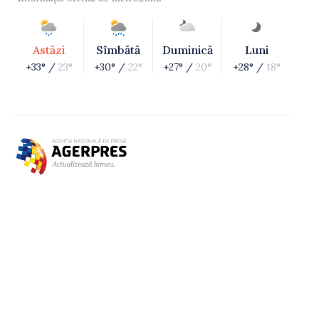
Astăzi
Sîmbătă
Duminică
Luni
+33° /
23°
+30° /
22°
+27° /
20°
+28° /
18°