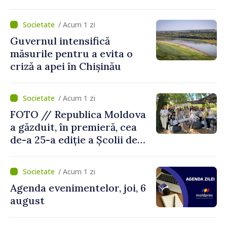
dezvoltarea gândirii critice
și folosirea cunoștințelor în
/ Acum 1 zi
situații reale
Guvernul intensifică
măsurile pentru a evita o
criză a apei în Chișinău
/ Acum 1 zi
FOTO // Republica Moldova
a găzduit, în premieră, cea
de-a 25-a ediție a Școlii de
vară EPSA
/ Acum 1 zi
Agenda evenimentelor, joi, 6
august