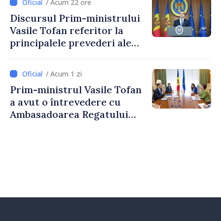
/ Acum 22 ore
taxare mai echitabilă
Discursul Prim-ministrului
Vasile Tofan referitor la
principalele prevederi ale
politicii fiscale pentru anul
2027
/ Acum 1 zi
Prim-ministrul Vasile Tofan
a avut o întrevedere cu
Ambasadoarea Regatului
Unit al Marii Britanii și
Irlandei de Nord, Fern
Horine