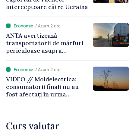
parcurs”
interceptoare către Ucraina
/ Acum 2 ore
ANTA avertizează
transportatorii de mărfuri
periculoase asupra
riscurilor sporite pe timp de
caniculă
/ Acum 2 ore
VIDEO // Moldelectrica:
consumatorii finali nu au
fost afectați în urma
avarierii Liniei Bălți–
Dnestrovsk. Lucrările de
reparație vor fi efectuate în
Curs valutar
regim prioritar