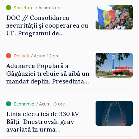
/ Acum 4 ore
DOC // Consolidarea
securității și cooperarea cu
UE. Programul de
implementare a Strategiei
Naționale de Apărare pentru
perioada 2024–2034,
/ Acum 12 ore
publicat în Monitorul Oficial
Adunarea Populară a
Găgăuziei trebuie să aibă un
mandat deplin. Președinta
Maia Sandu: „Alegerile să fie
libere și corecte””
/ Acum 13 ore
Linia electrică de 330 kV
Bălți–Dnestrovsk, grav
avariată în urma
calamităților naturale