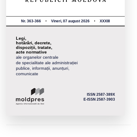
Nr. 363-366
Vineri, 07 august 2026
XXXIII
Legi,
hotărâri, decrete,
dispoziții, tratate,
acte normative
ale organelor centrale
de specialitate ale administrației
publice, informații, anunțuri,
comunicate
ISSN 2587-389X
E-ISSN 2587-3903