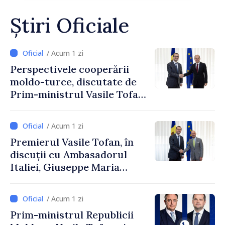
Știri Oficiale
/ Acum 1 zi
Perspectivele cooperării
moldo-turce, discutate de
Prim-ministrul Vasile Tofan
și Ambasadorul Turciei,
Uygar Mustafa Sertel
/ Acum 1 zi
Premierul Vasile Tofan, în
discuții cu Ambasadorul
Italiei, Giuseppe Maria
Perricone
/ Acum 1 zi
Prim-ministrul Republicii