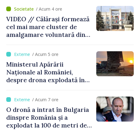
control vamal cu un scanner
/ Acum 4 ore
performant
VIDEO // Călărași formează
cel mai mare cluster de
amalgamare voluntară din
Republica Moldova. Consiliul
orășenesc a aprobat decizia
/ Acum 5 ore
finală
Ministerul Apărării
Naționale al României,
despre drona explodată în
Bulgaria: „Radarele noastre
nu au detectat niciun
/ Acum 7 ore
vehicul aerian”
O dronă a intrat în Bulgaria
dinspre România și a
explodat la 100 de metri de
graniță