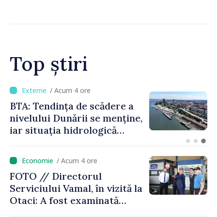
drogurilor în raionul Edineț
Top știri
/ Acum 1 oră
Energocom a asigurat
necesarul de energie
electrică pentru 8 august.
Compania îndeamnă
cetățenii să reducă
/ Acum 4 ore
consumul în orele de vârf
FOTO // Directorul
Serviciului Vamal, în vizită la
Otaci: A fost examinată
posibilitatea dotării Zonei de