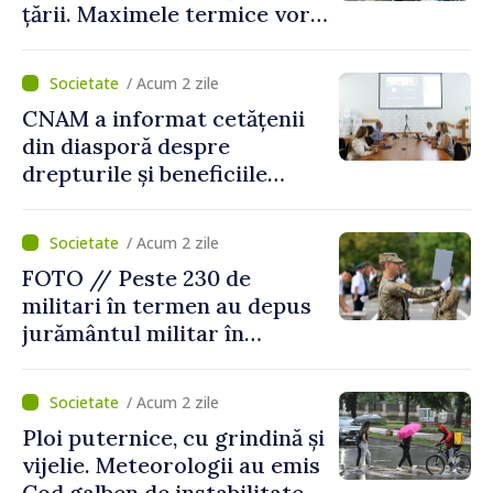
țării. Maximele termice vor
ajunge până la 37°C
/ Acum 2 zile
CNAM a informat cetățenii
din diasporă despre
drepturile și beneficiile
asigurării medicale
/ Acum 2 zile
FOTO // Peste 230 de
militari în termen au depus
jurământul militar în
garnizoana Chișinău
/ Acum 2 zile
Ploi puternice, cu grindină și
vijelie. Meteorologii au emis
Cod galben de instabilitate