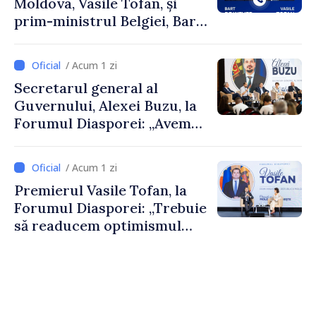
Moldova, Vasile Tofan, și
prim-ministrul Belgiei, Bart
De Wever, au discutat
despre parcursul european
/ Acum 1 zi
al Republicii Moldova.
Secretarul general al
Guvernului, Alexei Buzu, la
Forumul Diasporei: „Avem
nevoie de fiecare dintre
dumneavoastră pentru a
/ Acum 1 zi
construi comunități mai
Premierul Vasile Tofan, la
puternice”
Forumul Diasporei: „Trebuie
să readucem optimismul
oamenilor și încrederea că
Republica Moldova merge în
direcția corectă”