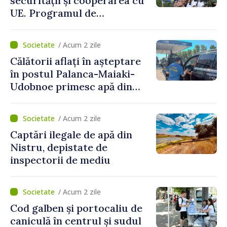
securității și cooperarea cu
UE. Programul de
implementare a Strategiei
Naționale de Apărare pentru
/ Acum 2 zile
perioada 2024–2034,
Călătorii aflați în așteptare
publicat în Monitorul Oficial
în postul Palanca-Maiaki-
Udobnoe primesc apă din
partea funcționarilor vamali
și a polițiștilor de frontieră
/ Acum 2 zile
Captări ilegale de apă din
Nistru, depistate de
inspectorii de mediu
/ Acum 2 zile
Cod galben și portocaliu de
caniculă în centrul și sudul