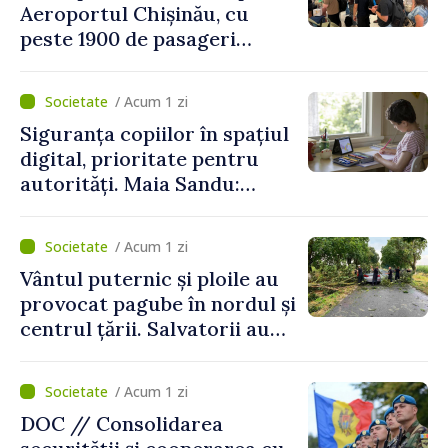
Aeroportul Chișinău, cu
peste 1900 de pasageri
deserviți pe oră în perioada
de vârf a concediilor
/ Acum 1 zi
Siguranța copiilor în spațiul
digital, prioritate pentru
autorități. Maia Sandu:
„Trebuie să creăm
mecanisme care să-i
/ Acum 1 zi
protejeze”
Vântul puternic și ploile au
provocat pagube în nordul și
centrul țării. Salvatorii au
intervenit în zece cazuri
/ Acum 1 zi
DOC // Consolidarea