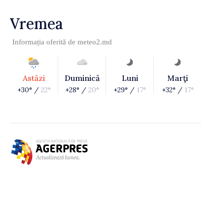
Vremea
Informația oferită de
meteo2.md
Astăzi
Duminică
Luni
Marţi
+30° /
22°
+28° /
20°
+29° /
17°
+32° /
17°