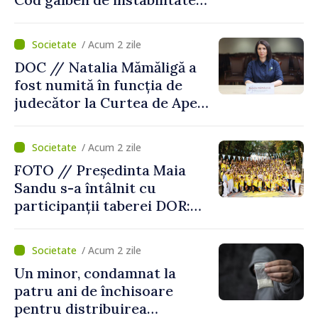
atmosferică
/ Acum 2 zile
DOC // Natalia Mămăligă a
fost numită în funcția de
judecător la Curtea de Apel
Centru
/ Acum 2 zile
FOTO // Președinta Maia
Sandu s-a întâlnit cu
participanții taberei DOR:
„Legătura lor cu țara
noastră rămâne puternică”
/ Acum 2 zile
Un minor, condamnat la
patru ani de închisoare
pentru distribuirea