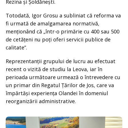
Rezina și Șoldănești.
Totodată, Igor Grosu a subliniat că reforma va
fi urmată de amalgamarea normativă,
menționând că „într-o primărie cu 400 sau 500
de cetățeni nu poți oferi servicii publice de
calitate”.
Reprezentanții grupului de lucru au efectuat
recent o vizită de studiu la Leova, iar în
perioada următoare urmează o întrevedere cu
un primar din Regatul Țărilor de Jos, care va
împărtăși experiența Olandei în domeniul
reorganizării administrative.