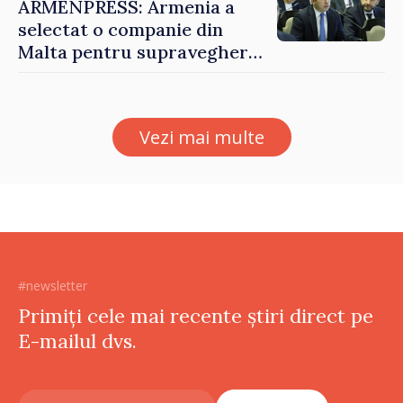
ARMENPRESS: Armenia a
selectat o companie din
Malta pentru supravegherea
sectorului jocurilor de
noroc
Vezi mai multe
#newsletter
Primiți cele mai recente știri direct pe
E-mailul dvs.