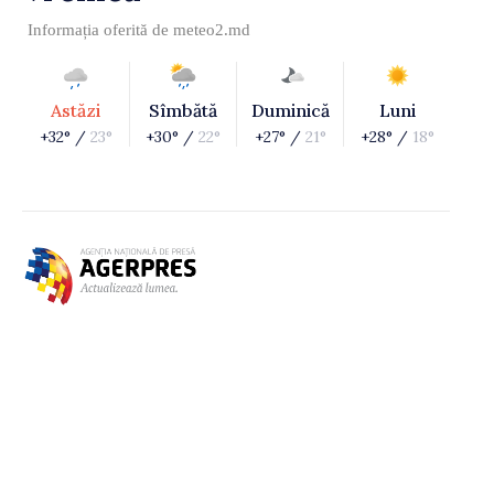
Informația oferită de
meteo2.md
Astăzi
Sîmbătă
Duminică
Luni
+32° /
23°
+30° /
22°
+27° /
21°
+28° /
18°