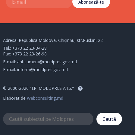
Abonează-te
Adresa: Republica Moldova, Chișinău, str.Puskin, 22
Tel.:
+373 22 23-34-28
Fax: +373 22 23-26-98
E-mail:
anticamera@moldpres.gov.md
E-mail:
inform@moldpres.gov.md
© 2000-2026 "I.P. MOLDPRES A.I.S."
?
Elaborat de
Webconsulting.md
Caută