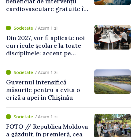
beneficiat de intervenții
cardiovasculare gratuite în
prima jumătate a anului
/ Acum 1 zi
Din 2027, vor fi aplicate noi
curricule școlare la toate
disciplinele: accent pe
dezvoltarea gândirii critice
și folosirea cunoștințelor în
/ Acum 1 zi
situații reale
Guvernul intensifică
măsurile pentru a evita o
criză a apei în Chișinău
/ Acum 1 zi
FOTO // Republica Moldova
a găzduit, în premieră, cea