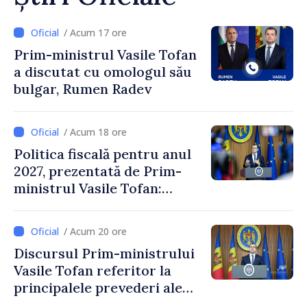
/ Acum 17 ore
Prim-ministrul Vasile Tofan
a discutat cu omologul său
bulgar, Rumen Radev
/ Acum 18 ore
Politica fiscală pentru anul
2027, prezentată de Prim-
ministrul Vasile Tofan:
Reducerea poverii pe muncă,
stimularea investițiilor și o
/ Acum 20 ore
taxare mai echitabilă
Discursul Prim-ministrului
Vasile Tofan referitor la
principalele prevederi ale
politicii fiscale pentru anul