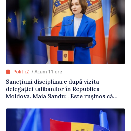
/ Acum 11 ore
Sancțiuni disciplinare după vizita
delegației talibanilor în Republica
Moldova. Maia Sandu: „Este rușinos că
oameni cu funcții înalte nu cunosc
politica statului”