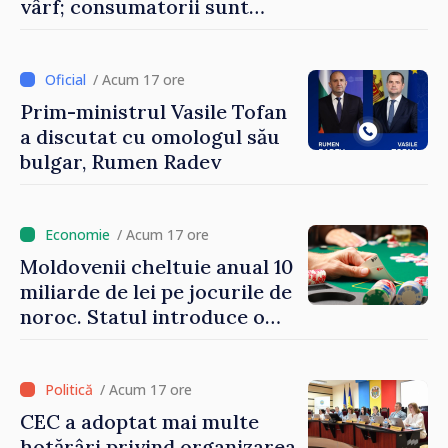
vârf; consumatorii sunt
îndemnați să economisească
/ Acum 17 ore
Prim-ministrul Vasile Tofan
a discutat cu omologul său
bulgar, Rumen Radev
/ Acum 17 ore
Moldovenii cheltuie anual 10
miliarde de lei pe jocurile de
noroc. Statul introduce o
taxă de 6%, care va aduce
peste 500 de milioane de lei
la buget
/ Acum 17 ore
CEC a adoptat mai multe
hotărâri privind organizarea