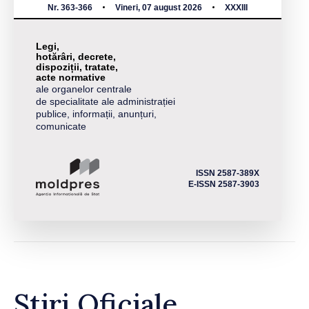
Nr. 363-366
Vineri, 07 august 2026
XXXIII
Legi,
hotărâri, decrete,
dispoziții, tratate,
acte normative
ale organelor centrale
de specialitate ale administrației
publice, informații, anunțuri,
comunicate
ISSN 2587-389X
E-ISSN 2587-3903
Știri Oficiale