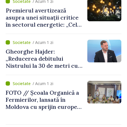
/ Acum 1 zi
Premierul avertizează
asupra unei situații critice
în sectorul energetic: „Cel
mai probabil, mâine nu vom
putea cumpăra nici curent
/ Acum 1 zi
de avarie”
Gheorghe Hajder:
„Reducerea debitului
Nistrului la 30 de metri cubi
pe secundă ar însemna o
„catastrofă naturală”
/ Acum 1 zi
FOTO // Școala Organică a
Fermierilor, lansată în
Moldova cu sprijin european
pentru dezvoltarea
agriculturii durabile