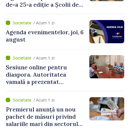
de-a 25-a ediție a Școlii de
vară EPSA
/ Acum 1 zi
Agenda evenimentelor, joi, 6
august
/ Acum 1 zi
Sesiune online pentru
diaspora. Autoritatea
vamală a prezentat
facilitățile oferite la
revenirea în țară
/ Acum 1 zi
Premierul anunță un nou
pachet de măsuri privind
salariile mari din sectorul