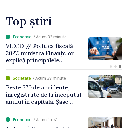
Top știri
/ Acum 9 minute
VIDEO // Moldelectrica:
consumatorii finali nu au
fost afectați în urma
avarierii Liniei Bălți–
Dnestrovsk. Lucrările de
/ Acum 38 minute
reparație vor fi efectuate în
Peste 370 de accidente,
regim prioritar
înregistrate de la începutul
anului în capitală. Șase
persoane și-au pierdut viața
/ Acum 1 oră