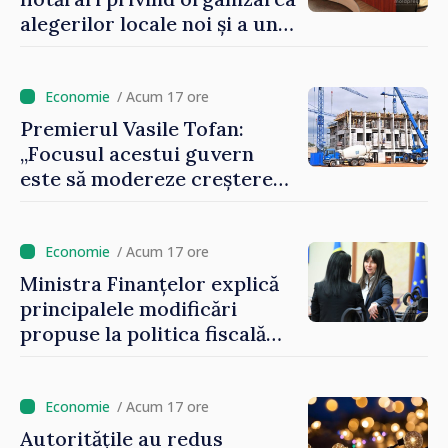
alegerilor locale noi și a unui
referendum local în satul
Delacău, raionul Anenii Noi
/ Acum 17 ore
Premierul Vasile Tofan:
„Focusul acestui guvern
este să modereze creșterea
prețurilor la imobiliare”
/ Acum 17 ore
Ministra Finanțelor explică
principalele modificări
propuse la politica fiscală
2027 privind impozitul pe
venit
/ Acum 17 ore
Autoritățile au redus