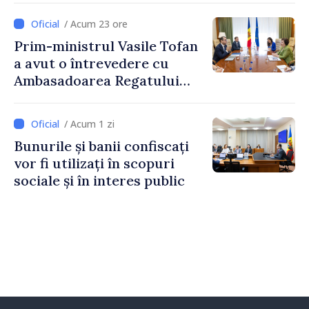
2027
/ Acum 23 ore
Prim-ministrul Vasile Tofan
a avut o întrevedere cu
Ambasadoarea Regatului
Unit al Marii Britanii și
Irlandei de Nord, Fern
/ Acum 1 zi
Horine
Bunurile și banii confiscați
vor fi utilizați în scopuri
sociale și în interes public