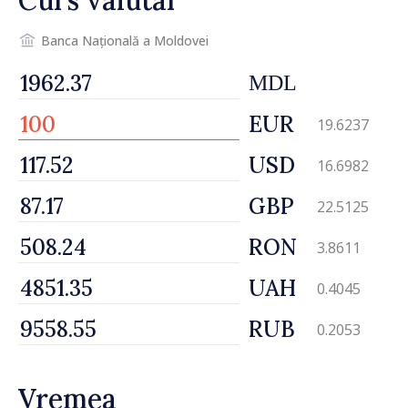
Curs valutar
Banca Națională a Moldovei
MDL
EUR
19.6237
USD
16.6982
GBP
22.5125
RON
3.8611
UAH
0.4045
RUB
0.2053
Vremea