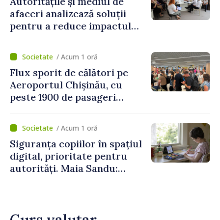
Autoritățile și mediul de
afaceri analizează soluții
pentru a reduce impactul
provocărilor energetice
asupra economiei
/ Acum 1 oră
Flux sporit de călători pe
Aeroportul Chișinău, cu
peste 1900 de pasageri
deserviți pe oră în perioada
de vârf a concediilor
/ Acum 1 oră
Siguranța copiilor în spațiul
digital, prioritate pentru
autorități. Maia Sandu:
„Trebuie să creăm
mecanisme care să-i
protejeze”