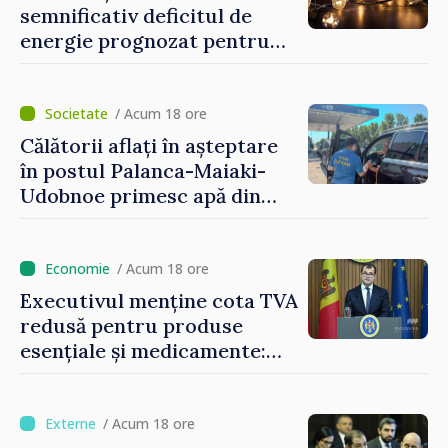
semnificativ deficitul de
energie prognozat pentru
astăzi
/ Acum 18 ore
Călătorii aflați în așteptare
în postul Palanca-Maiaki-
Udobnoe primesc apă din
partea funcționarilor vamali
și a polițiștilor de frontieră
/ Acum 18 ore
Executivul menține cota TVA
redusă pentru produse
esențiale și medicamente:
„Nu facem reformă fiscală
pe seama consumului de
bază al oamenilor”
/ Acum 18 ore