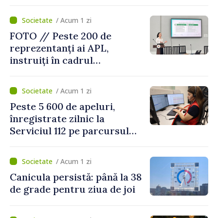
public
/ Acum 1 zi
FOTO // Peste 200 de
reprezentanți ai APL,
instruiți în cadrul
Platformelor Locale de
Mediu privind aplicarea a
/ Acum 1 zi
două regulamente din
Peste 5 600 de apeluri,
domeniu
înregistrate zilnic la
Serviciul 112 pe parcursul
lunii iulie. Cei mai mulți
cetățeni au solicitat
/ Acum 1 zi
ambulanța
Canicula persistă: până la 38
de grade pentru ziua de joi