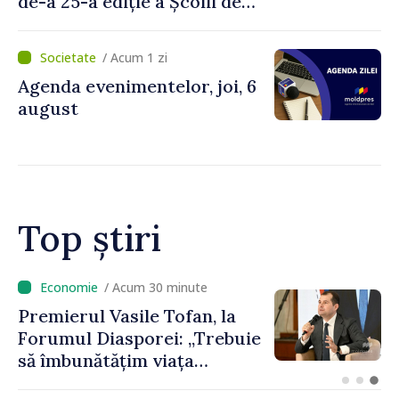
de-a 25-a ediție a Școlii de
vară EPSA
/ Acum 1 zi
Agenda evenimentelor, joi, 6
august
Top știri
/ Acum 13 minute
Un specialist din diaspora își
propune să revină în
Republica Moldova pentru a
contribui la dezvoltarea