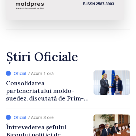
E-ISSN 2587-3903
Știri Oficiale
/ Acum 1 oră
Consolidarea
parteneriatului moldo-
suedez, discutată de Prim-
ministrul Vasile Tofan și
Ambasadoarea Suediei,
/ Acum 3 ore
Petra Lärke
Întrevederea șefului
Biroului politici de