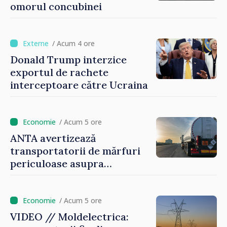
omorul concubinei
/ Acum 4 ore
Donald Trump interzice
exportul de rachete
interceptoare către Ucraina
/ Acum 5 ore
ANTA avertizează
transportatorii de mărfuri
periculoase asupra
riscurilor sporite pe timp de
caniculă
/ Acum 5 ore
VIDEO // Moldelectrica: