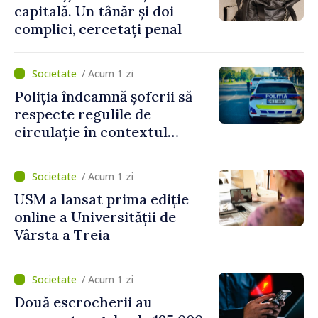
capitală. Un tânăr și doi
complici, cercetați penal
/ Acum 1 zi
Poliția îndeamnă șoferii să
respecte regulile de
circulație în contextul
intensificării traficului din
perioada concediilor
/ Acum 1 zi
USM a lansat prima ediție
online a Universității de
Vârsta a Treia
/ Acum 1 zi
Două escrocherii au