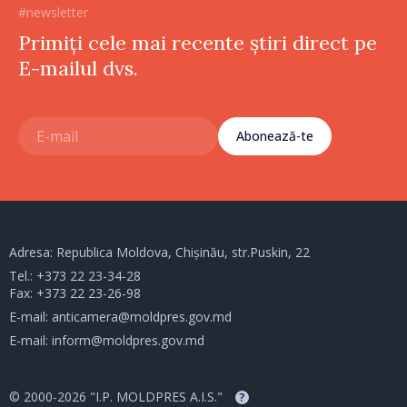
#newsletter
Primiți cele mai recente știri direct pe
E-mailul dvs.
Abonează-te
Adresa: Republica Moldova, Chișinău, str.Puskin, 22
Tel.:
+373 22 23-34-28
Fax: +373 22 23-26-98
E-mail:
anticamera@moldpres.gov.md
E-mail:
inform@moldpres.gov.md
© 2000-2026 "I.P. MOLDPRES A.I.S."
?