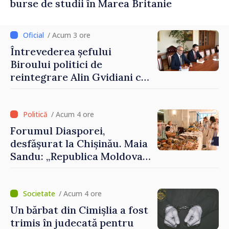
burse de studii în Marea Britanie
/ Acum 3 ore
Întrevederea șefului
Biroului politici de
reintegrare Alin Gvidiani cu
reprezentanții Misiunii
Comitetului Internațional al
Crucii Roșii în Moldova
/ Acum 4 ore
Forumul Diasporei,
desfășurat la Chișinău. Maia
Sandu: „Republica Moldova
avansează cu viteză spre UE,
iar diaspora poate juca un
rol important în promovarea
/ Acum 4 ore
și susținerea acestui
Un bărbat din Cimișlia a fost
parcurs”
trimis în judecată pentru