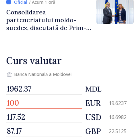
/ Acum 1 oră
Consolidarea
parteneriatului moldo-
suedez, discutată de Prim-
ministrul Vasile Tofan și
Ambasadoarea Suediei,
Petra Lärke
Curs valutar
Banca Națională a Moldovei
MDL
EUR
19.6237
USD
16.6982
GBP
22.5125