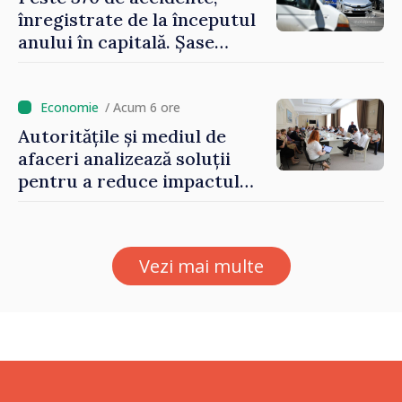
înregistrate de la începutul
anului în capitală. Șase
persoane și-au pierdut viața
/ Acum 6 ore
Autoritățile și mediul de
afaceri analizează soluții
pentru a reduce impactul
provocărilor energetice
asupra economiei
Vezi mai multe