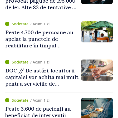
provocat pagube de 195.000
de lei. Alte 83 de tentative au
fost dejucate
/ Acum 1 zi
Peste 4.700 de persoane au
apelat la punctele de
reabilitare în timpul
caniculei
/ Acum 1 zi
DOC // De astăzi, locuitorii
capitalei vor achita mai mult
pentru serviciile de
alimentare cu apă și
canalizare
/ Acum 1 zi
Peste 3.600 de pacienți au
beneficiat de intervenții