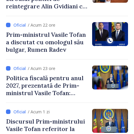
reintegrare Alin Gvidiani cu
reprezentanții Misiunii
Comitetului Internațional al
/ Acum 22 ore
Crucii Roșii în Moldova
Prim-ministrul Vasile Tofan
a discutat cu omologul său
bulgar, Rumen Radev
/ Acum 23 ore
Politica fiscală pentru anul
2027, prezentată de Prim-
ministrul Vasile Tofan:
Reducerea poverii pe muncă,
stimularea investițiilor și o
/ Acum 1 zi
taxare mai echitabilă
Discursul Prim-ministrului
Vasile Tofan referitor la