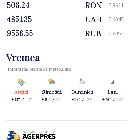
RON
3.8611
UAH
0.4045
RUB
0.2053
Vremea
Informația oferită de
meteo2.md
Astăzi
Sîmbătă
Duminică
Luni
+33° /
23°
+30° /
22°
+27° /
20°
+28° /
18°