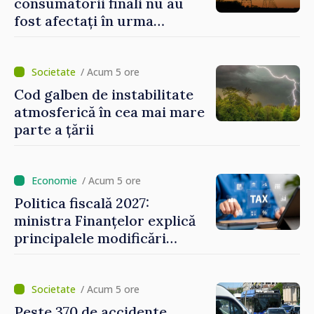
consumatorii finali nu au
fost afectați în urma
avarierii Liniei Bălți–
Dnestrovsk. Lucrările de
reparație vor fi efectuate în
/ Acum 5 ore
regim prioritar
Cod galben de instabilitate
atmosferică în cea mai mare
parte a țării
/ Acum 5 ore
Politica fiscală 2027:
ministra Finanțelor explică
principalele modificări
privind impozitul pe
bunurile imobiliare, taxele
locale și rutiere
/ Acum 5 ore
Peste 370 de accidente,