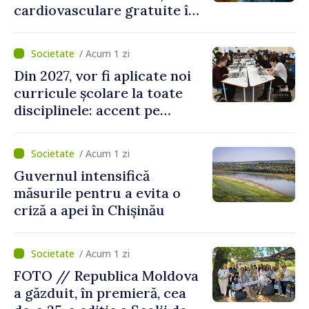
cardiovasculare gratuite în
prima jumătate a anului
/ Acum 1 zi
Din 2027, vor fi aplicate noi
curricule școlare la toate
disciplinele: accent pe
dezvoltarea gândirii critice
și folosirea cunoștințelor în
/ Acum 1 zi
situații reale
Guvernul intensifică
măsurile pentru a evita o
criză a apei în Chișinău
/ Acum 1 zi
FOTO // Republica Moldova
a găzduit, în premieră, cea