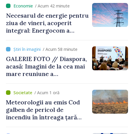
registrului naval național
/ Acum 42 minute
Necesarul de energie pentru
ziua de vineri, acoperit
integral: Energocom a
rezervat volumele
/ Acum 58 minute
GALERIE FOTO // Diaspora,
acasă: Imagini de la cea mai
mare reuniune a
moldovenilor de peste
hotare
/ Acum 1 oră
Meteorologii au emis Cod
galben de pericol de
incendiu în întreaga țară
până pe 14 august