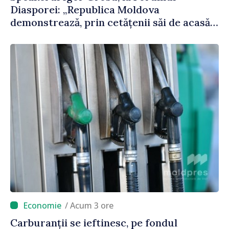
Diasporei: „Republica Moldova
demonstrează, prin cetățenii săi de acasă
și de peste hotare, că merită să devină
parte a marii familii europene”
/ Acum 3 ore
Carburanții se ieftinesc, pe fondul