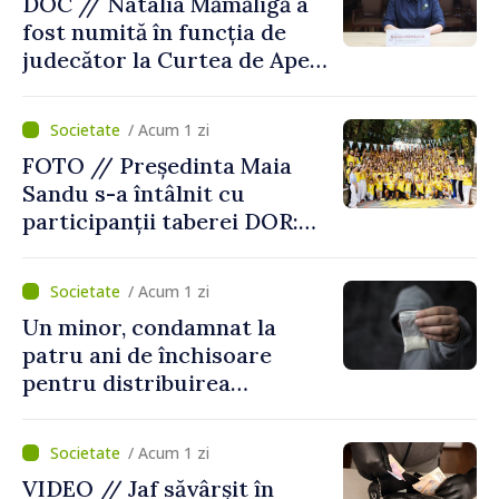
DOC // Natalia Mămăligă a
fost numită în funcția de
judecător la Curtea de Apel
Centru
/ Acum 1 zi
FOTO // Președinta Maia
Sandu s-a întâlnit cu
participanții taberei DOR:
„Legătura lor cu țara
noastră rămâne puternică”
/ Acum 1 zi
Un minor, condamnat la
patru ani de închisoare
pentru distribuirea
drogurilor în raionul Edineț
/ Acum 1 zi
VIDEO // Jaf săvârșit în