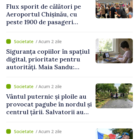
Flux sporit de călători pe
Aeroportul Chișinău, cu
peste 1900 de pasageri
deserviți pe oră în perioada
de vârf a concediilor
/ Acum 2 zile
Siguranța copiilor în spațiul
digital, prioritate pentru
autorități. Maia Sandu:
„Trebuie să creăm
mecanisme care să-i
/ Acum 2 zile
protejeze”
Vântul puternic și ploile au
provocat pagube în nordul și
centrul țării. Salvatorii au
intervenit în zece cazuri
/ Acum 2 zile