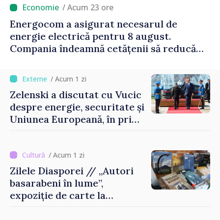
/ Acum 23 ore
Energocom a asigurat necesarul de
energie electrică pentru 8 august.
Compania îndeamnă cetățenii să reducă
consumul în orele de vârf
/ Acum 1 zi
Zelenski a discutat cu Vucic
despre energie, securitate și
Uniunea Europeană, în prima
sa vizită în Serbia
/ Acum 1 zi
Zilele Diasporei // „Autori
basarabeni în lume”,
expoziție de carte la
Biblioteca Națională