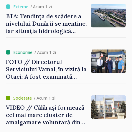
/ Acum 1 zi
BTA: Tendința de scădere a
nivelului Dunării se menține,
iar situația hidrologică
rămâne dificilă
/ Acum 1 zi
FOTO // Directorul
Serviciului Vamal, în vizită la
Otaci: A fost examinată
posibilitatea dotării Zonei de
control vamal cu un scanner
performant
/ Acum 1 zi
VIDEO // Călărași formează
cel mai mare cluster de
amalgamare voluntară din
Republica Moldova. Consiliul