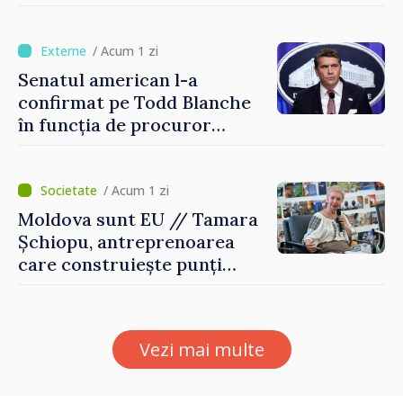
desfășoară în condiții
normale
/ Acum 1 zi
Senatul american l-a
confirmat pe Todd Blanche
în funcția de procuror
general al Statelor Unite
/ Acum 1 zi
Moldova sunt EU // Tamara
Șchiopu, antreprenoarea
care construiește punți
între Marea Britanie și
Republica Moldova
Vezi mai multe