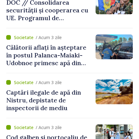
DOC // Consolidarea
securității și cooperarea cu
UE. Programul de
implementare a Strategiei
Naționale de Apărare pentru
/ Acum 3 zile
perioada 2024–2034,
Călătorii aflați în așteptare
publicat în Monitorul Oficial
în postul Palanca-Maiaki-
Udobnoe primesc apă din
partea funcționarilor vamali
și a polițiștilor de frontieră
/ Acum 3 zile
Captări ilegale de apă din
Nistru, depistate de
inspectorii de mediu
/ Acum 3 zile
Cod galben și portocaliu de