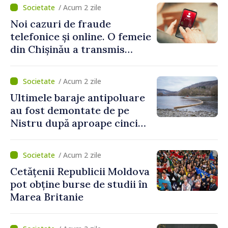
/ Acum 2 zile
Noi cazuri de fraude
telefonice și online. O femeie
din Chișinău a transmis
escrocilor 990 000 de lei
/ Acum 2 zile
Ultimele baraje antipoluare
au fost demontate de pe
Nistru după aproape cinci
luni de intervenții
/ Acum 2 zile
Cetățenii Republicii Moldova
pot obține burse de studii în
Marea Britanie