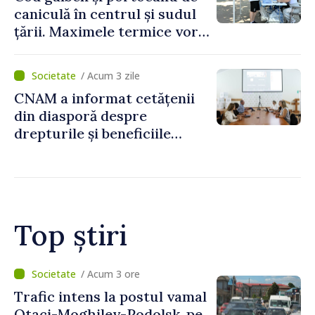
caniculă în centrul și sudul
țării. Maximele termice vor
ajunge până la 37°C
/ Acum 3 zile
CNAM a informat cetățenii
din diasporă despre
drepturile și beneficiile
asigurării medicale
Top știri
/ Acum 1 oră
Judocanul Vladimir Iacomi a
cucerit bronzul la Cupa