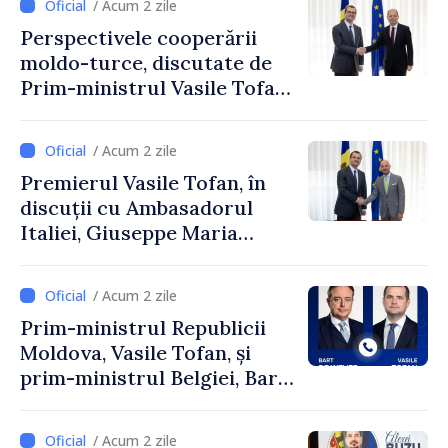
/ Acum 2 zile
moldovenii să prospere”
Perspectivele cooperării
moldo-turce, discutate de
Prim-ministrul Vasile Tofan
și Ambasadorul Turciei,
Uygar Mustafa Sertel
/ Acum 2 zile
Premierul Vasile Tofan, în
discuții cu Ambasadorul
Italiei, Giuseppe Maria
Perricone
/ Acum 2 zile
Prim-ministrul Republicii
Moldova, Vasile Tofan, și
prim-ministrul Belgiei, Bart
De Wever, au discutat
despre parcursul european
/ Acum 2 zile