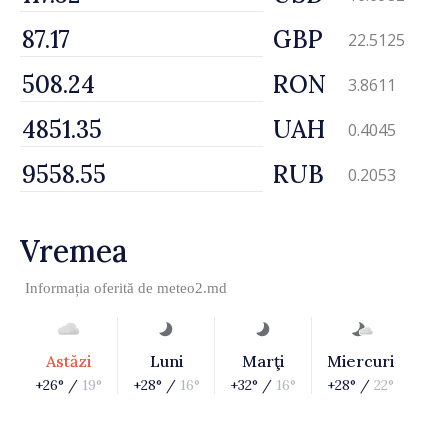
GBP
22.5125
RON
3.8611
UAH
0.4045
RUB
0.2053
Vremea
Informația oferită de
meteo2.md
Astăzi
Luni
Marţi
Miercuri
+26° /
19°
+28° /
16°
+32° /
16°
+28° /
22°