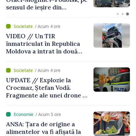
Europei de tineret de la
Skopje
/ Acum 4 ore
VIDEO // Un TIR
înmatriculat în Republica
Moldova a intrat în două
gospodării din Vaslui,
România
/ Acum 4 ore
UPDATE // Explozie la
Crocmaz, Ștefan Vodă.
Fragmente ale unei drone de
luptă depistate la fața
locului
/ Acum 5 ore
ANSA: Țara de origine a
alimentelor va fi afișată la