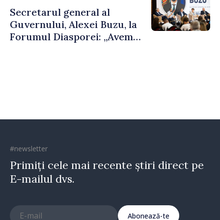
al Republicii Moldova.
Secretarul general al
Guvernului, Alexei Buzu, la
Forumul Diasporei: „Avem
nevoie de fiecare dintre
dumneavoastră pentru a
construi comunități mai
puternice”
#newsletter
Primiți cele mai recente știri direct pe
E-mailul dvs.
Abonează-te