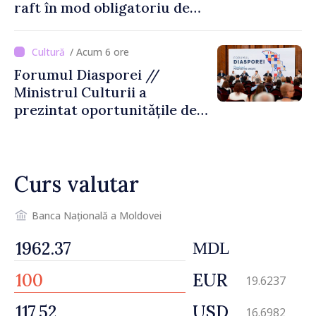
raft în mod obligatoriu de
luni, 10 august. Comercianții
riscă amenzi de zeci de mii
/ Acum 6 ore
de lei de lei
Forumul Diasporei //
Ministrul Culturii a
prezintat oportunitățile de
finanțare pentru proiecte
culturale și mobilitatea
artiștilor
Curs valutar
Banca Națională a Moldovei
MDL
EUR
19.6237
USD
16.6982