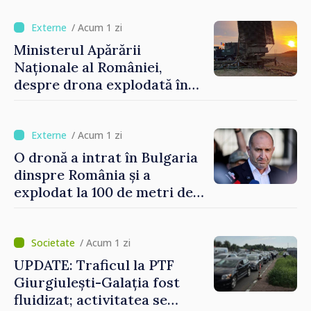
orășenesc a aprobat decizia
finală
/ Acum 1 zi
Ministerul Apărării
Naționale al României,
despre drona explodată în
Bulgaria: „Radarele noastre
nu au detectat niciun
vehicul aerian”
/ Acum 1 zi
O dronă a intrat în Bulgaria
dinspre România și a
explodat la 100 de metri de
graniță
/ Acum 1 zi
UPDATE: Traficul la PTF
Giurgiulești-Galația fost
fluidizat; activitatea se