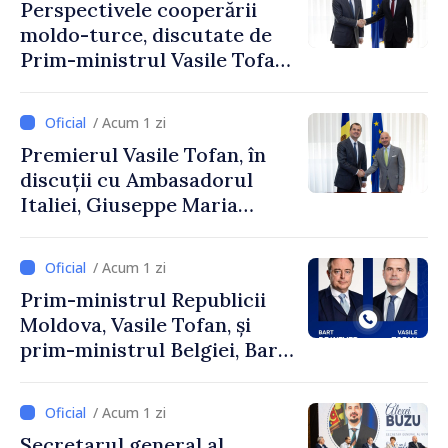
Perspectivele cooperării
moldo-turce, discutate de
Prim-ministrul Vasile Tofan
și Ambasadorul Turciei,
Uygar Mustafa Sertel
/ Acum 1 zi
Premierul Vasile Tofan, în
discuții cu Ambasadorul
Italiei, Giuseppe Maria
Perricone
/ Acum 1 zi
Prim-ministrul Republicii
Moldova, Vasile Tofan, și
prim-ministrul Belgiei, Bart
De Wever, au discutat
despre parcursul european
/ Acum 1 zi
al Republicii Moldova.
Secretarul general al