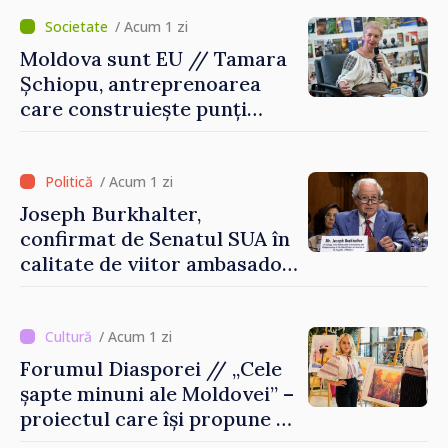
/ Acum 1 zi
Moldova sunt EU // Tamara
Șchiopu, antreprenoarea
care construiește punți
între Marea Britanie și
Republica Moldova
/ Acum 1 zi
Joseph Burkhalter,
confirmat de Senatul SUA în
calitate de viitor ambasador
în Republica Moldova
/ Acum 1 zi
Forumul Diasporei // „Cele
șapte minuni ale Moldovei” –
proiectul care își propune să
apropie copiii din diaspora