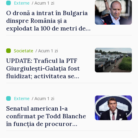
vehicul aerian”
/ Acum 1 zi
O dronă a intrat în Bulgaria
dinspre România și a
explodat la 100 de metri de
graniță
/ Acum 1 zi
UPDATE: Traficul la PTF
Giurgiulești-Galația fost
fluidizat; activitatea se
desfășoară în condiții
normale
/ Acum 1 zi
Senatul american l-a
confirmat pe Todd Blanche
în funcția de procuror
general al Statelor Unite