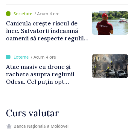
„Capitală Europeană a
Culturii 2033”
/ Acum 4 ore
Canicula crește riscul de
înec. Salvatorii îndeamnă
oamenii să respecte regulile
de siguranță la scăldat
/ Acum 4 ore
Atac masiv cu drone și
rachete asupra regiunii
Odesa. Cel puțin opt
persoane au fost rănite
Curs valutar
Banca Națională a Moldovei