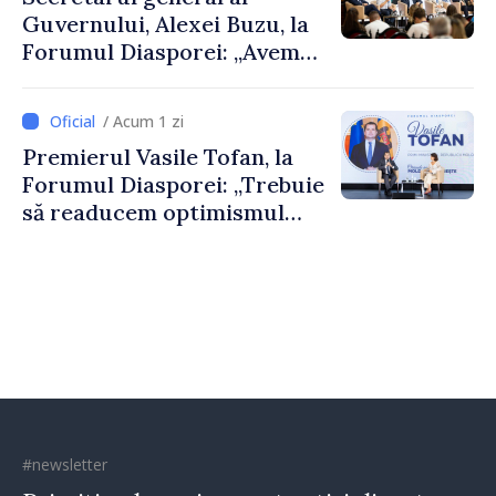
Guvernului, Alexei Buzu, la
Forumul Diasporei: „Avem
nevoie de fiecare dintre
dumneavoastră pentru a
/ Acum 1 zi
construi comunități mai
Premierul Vasile Tofan, la
puternice”
Forumul Diasporei: „Trebuie
să readucem optimismul
oamenilor și încrederea că
Republica Moldova merge în
direcția corectă”
#newsletter