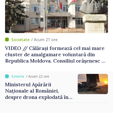
/ Acum 21 ore
VIDEO // Călărași formează cel mai mare
cluster de amalgamare voluntară din
Republica Moldova. Consiliul orășenesc a
aprobat decizia finală
/ Acum 22 ore
Ministerul Apărării
Naționale al României,
despre drona explodată în
Bulgaria: „Radarele noastre
nu au detectat niciun