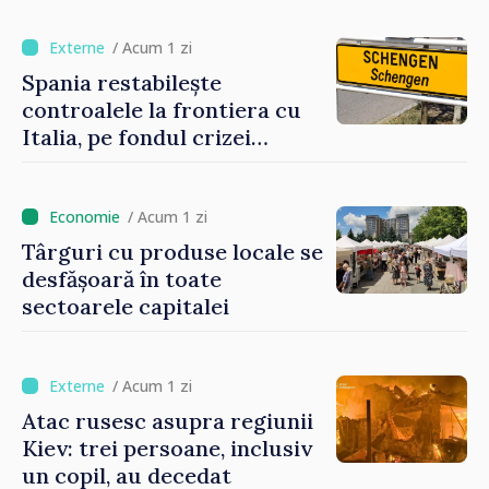
de țara de origine
/ Acum 1 zi
Spania restabilește
controalele la frontiera cu
Italia, pe fondul crizei
migratorii din Ceuta
/ Acum 1 zi
Târguri cu produse locale se
desfășoară în toate
sectoarele capitalei
/ Acum 1 zi
Atac rusesc asupra regiunii
Kiev: trei persoane, inclusiv
un copil, au decedat