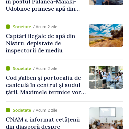
în postul Palanca-Maiaki-
Udobnoe primesc apă din
partea funcționarilor vamali
și a polițiștilor de frontieră
/ Acum 2 zile
Captări ilegale de apă din
Nistru, depistate de
inspectorii de mediu
/ Acum 2 zile
Cod galben și portocaliu de
caniculă în centrul și sudul
țării. Maximele termice vor
ajunge până la 37°C
/ Acum 2 zile
CNAM a informat cetățenii
din diasporă despre