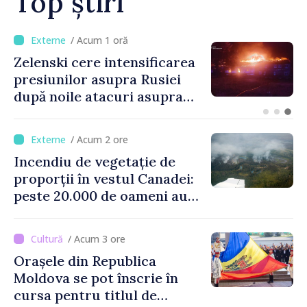
Top știri
/ Acum 42 minute
ANSA: Țara de origine a
alimentelor va fi afișată la
raft în mod obligatoriu de
luni, 10 august. Comercianții
riscă amenzi de zeci de mii
/ Acum 2 ore
de lei de lei
Incendiu de vegetație de
proporții în vestul Canadei:
peste 20.000 de oameni au
fost evacuați
/ Acum 3 ore
Orașele din Republica
Moldova se pot înscrie în
cursa pentru titlul de