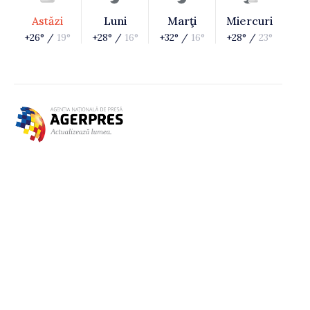
Astăzi
Luni
Marţi
Miercuri
+26° /
19°
+28° /
16°
+32° /
16°
+28° /
23°