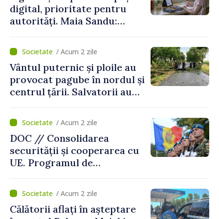
digital, prioritate pentru
autorități. Maia Sandu:
„Trebuie să creăm
mecanisme care să-i
/ Acum 2 zile
protejeze”
Vântul puternic și ploile au
provocat pagube în nordul și
centrul țării. Salvatorii au
intervenit în zece cazuri
/ Acum 2 zile
DOC // Consolidarea
securității și cooperarea cu
UE. Programul de
implementare a Strategiei
Naționale de Apărare pentru
/ Acum 2 zile
perioada 2024–2034,
Călătorii aflați în așteptare
publicat în Monitorul Oficial