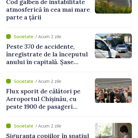
Cod galben de instabilitate
atmosferică în cea mai mare
parte a țării
/ Acum 2 zile
Peste 370 de accidente,
înregistrate de la începutul
anului în capitală. Șase
persoane și-au pierdut viața
/ Acum 2 zile
Flux sporit de călători pe
Aeroportul Chișinău, cu
peste 1900 de pasageri
deserviți pe oră în perioada
de vârf a concediilor
/ Acum 2 zile
Siguranța copiilor în spațiul