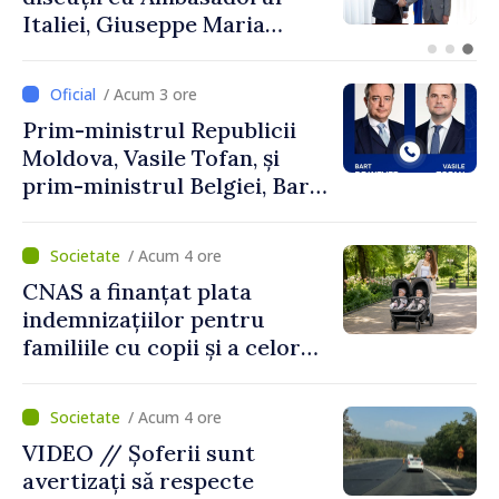
aliat tradițional al Rusiei
după 2022
/ Acum 3 ore
Prim-ministrul Republicii
Moldova, Vasile Tofan, și
prim-ministrul Belgiei, Bart
De Wever, au discutat
despre parcursul european
/ Acum 4 ore
al Republicii Moldova.
CNAS a finanțat plata
indemnizațiilor pentru
familiile cu copii și a celor
pentru incapacitate
temporară de muncă
/ Acum 4 ore
VIDEO // Șoferii sunt
avertizați să respecte