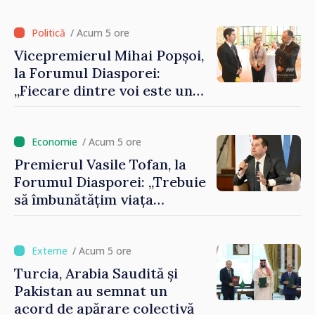
registrului naval național
/ Acum 5 ore
Vicepremierul Mihai Popșoi,
la Forumul Diasporei:
„Fiecare dintre voi este un
ambasador al țării noastre și
contribuie la promovarea
imaginii Republicii Moldova”
/ Acum 5 ore
Premierul Vasile Tofan, la
Forumul Diasporei: „Trebuie
să îmbunătățim viața
oamenilor și să repornim
motoarele economiei”
/ Acum 5 ore
Turcia, Arabia Saudită și
Pakistan au semnat un
acord de apărare colectivă