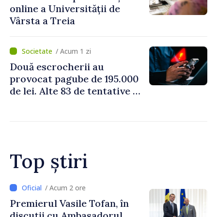
online a Universității de
Vârsta a Treia
/ Acum 1 zi
Două escrocherii au
provocat pagube de 195.000
de lei. Alte 83 de tentative au
fost dejucate
Top știri
/ Acum 10 minute
Zelenski a ajuns în Serbia, în
prima sa vizită în acest stat