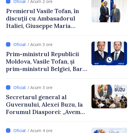
/ Acum 2 ore
Premierul Vasile Tofan, în
discuții cu Ambasadorul
Italiei, Giuseppe Maria
Perricone
/ Acum 3 ore
Prim-ministrul Republicii
Moldova, Vasile Tofan, și
prim-ministrul Belgiei, Bart
De Wever, au discutat
despre parcursul european
/ Acum 3 ore
al Republicii Moldova.
Secretarul general al
Guvernului, Alexei Buzu, la
Forumul Diasporei: „Avem
nevoie de fiecare dintre
dumneavoastră pentru a
/ Acum 4 ore