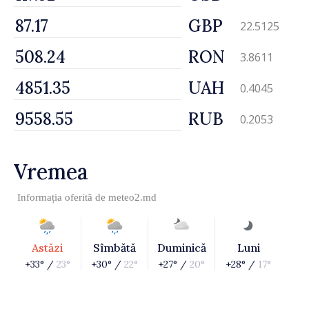
GBP
22.5125
RON
3.8611
UAH
0.4045
RUB
0.2053
Vremea
Informația oferită de
meteo2.md
Astăzi
Sîmbătă
Duminică
Luni
+33° /
23°
+30° /
22°
+27° /
20°
+28° /
17°