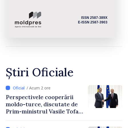
ISSN 2587-389X
E-ISSN 2587-3903
Știri Oficiale
/ Acum 2 ore
Perspectivele cooperării
moldo-turce, discutate de
Prim-ministrul Vasile Tofan
și Ambasadorul Turciei,
Uygar Mustafa Sertel