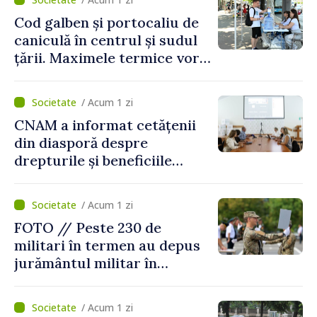
Cod galben și portocaliu de
caniculă în centrul și sudul
țării. Maximele termice vor
ajunge până la 37°C
/ Acum 1 zi
CNAM a informat cetățenii
din diasporă despre
drepturile și beneficiile
asigurării medicale
/ Acum 1 zi
FOTO // Peste 230 de
militari în termen au depus
jurământul militar în
garnizoana Chișinău
/ Acum 1 zi