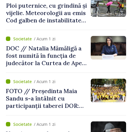
Ploi puternice, cu grindină și
vijelie. Meteorologii au emis
Cod galben de instabilitate
atmosferică
/ Acum 1 zi
DOC // Natalia Mămăligă a
fost numită în funcția de
judecător la Curtea de Apel
Centru
/ Acum 1 zi
FOTO // Președinta Maia
Sandu s-a întâlnit cu
participanții taberei DOR:
„Legătura lor cu țara
noastră rămâne puternică”
/ Acum 1 zi