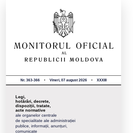
Nr. 363-366
Vineri, 07 august 2026
XXXIII
Legi,
hotărâri, decrete,
dispoziții, tratate,
acte normative
ale organelor centrale
de specialitate ale administrației
publice, informații, anunțuri,
comunicate