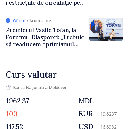
restricțiile de circulație pe
drumul R3, unde se
desfășoară lucrări de
/ Acum 4 ore
reparație
Premierul Vasile Tofan, la
Forumul Diasporei: „Trebuie
să readucem optimismul
oamenilor și încrederea că
Republica Moldova merge în
direcția corectă”
Curs valutar
Banca Națională a Moldovei
MDL
EUR
19.6237
USD
16.6982