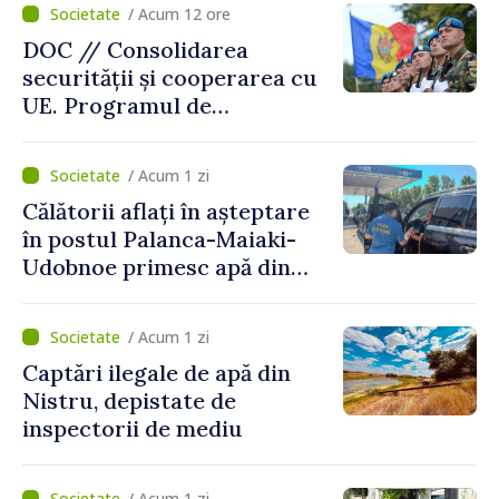
/ Acum 12 ore
DOC // Consolidarea
securității și cooperarea cu
UE. Programul de
implementare a Strategiei
Naționale de Apărare pentru
/ Acum 1 zi
perioada 2024–2034,
Călătorii aflați în așteptare
publicat în Monitorul Oficial
în postul Palanca-Maiaki-
Udobnoe primesc apă din
partea funcționarilor vamali
și a polițiștilor de frontieră
/ Acum 1 zi
Captări ilegale de apă din
Nistru, depistate de
inspectorii de mediu
/ Acum 1 zi