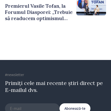
construi comunități mai
Premierul Vasile Tofan, la
puternice”
Forumul Diasporei: „Trebuie
să readucem optimismul
oamenilor și încrederea că
Republica Moldova merge în
direcția corectă”
#newsletter
Primiți cele mai recente știri direct pe
E-mailul dvs.
Abonează-te