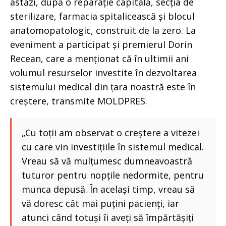
astăzi, după o reparație capitală, secția de
sterilizare, farmacia spitalicească și blocul
anatomopatologic, construit de la zero. La
eveniment a participat și premierul Dorin
Recean, care a menționat că în ultimii ani
volumul resurselor investite în dezvoltarea
sistemului medical din țara noastră este în
creștere, transmite MOLDPRES.
„Cu toții am observat o creștere a vitezei
cu care vin investițiile în sistemul medical.
Vreau să vă mulțumesc dumneavoastră
tuturor pentru nopțile nedormite, pentru
munca depusă. În același timp, vreau să
vă doresc cât mai puțini pacienți, iar
atunci când totuși îi aveți să împărtășiți