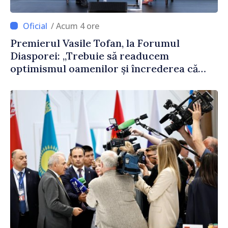
/ Acum 4 ore
Premierul Vasile Tofan, la Forumul
Diasporei: „Trebuie să readucem
optimismul oamenilor și încrederea că
Republica Moldova merge în direcția
corectă”