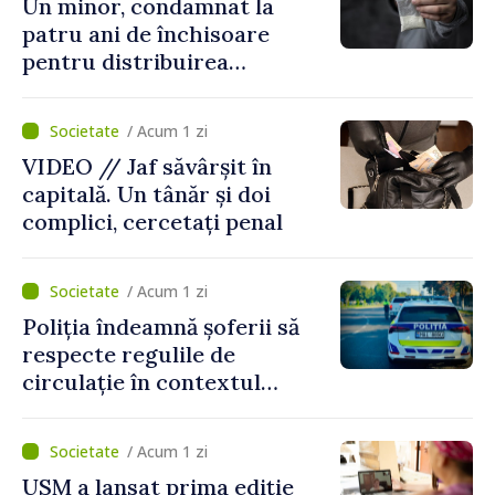
Un minor, condamnat la
patru ani de închisoare
pentru distribuirea
drogurilor în raionul Edineț
/ Acum 1 zi
VIDEO // Jaf săvârșit în
capitală. Un tânăr și doi
complici, cercetați penal
/ Acum 1 zi
Poliția îndeamnă șoferii să
respecte regulile de
circulație în contextul
intensificării traficului din
perioada concediilor
/ Acum 1 zi
USM a lansat prima ediție