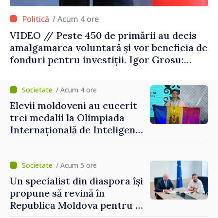
/ Acum 4 ore
VIDEO // Peste 450 de primării au decis
amalgamarea voluntară și vor beneficia de
fonduri pentru investiții. Igor Grosu:
„Este important să depășim blocajele și să
dăm o șansă localităților să se dezvolte”
/ Acum 4 ore
Elevii moldoveni au cucerit
trei medalii la Olimpiada
Internațională de Inteligență
Artificială
/ Acum 5 ore
Un specialist din diaspora își
propune să revină în
Republica Moldova pentru a
contribui la dezvoltarea