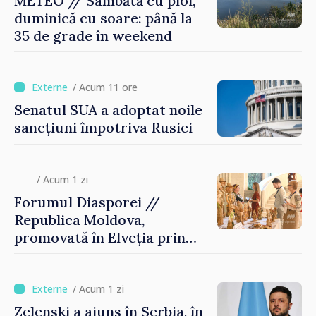
METEO // Sâmbătă cu ploi,
duminică cu soare: până la
35 de grade în weekend
/ Acum 11 ore
Senatul SUA a adoptat noile
sancțiuni împotriva Rusiei
/ Acum 1 zi
Forumul Diasporei //
Republica Moldova,
promovată în Elveția prin
turism, investiții și
exporturi
/ Acum 1 zi
Zelenski a ajuns în Serbia, în