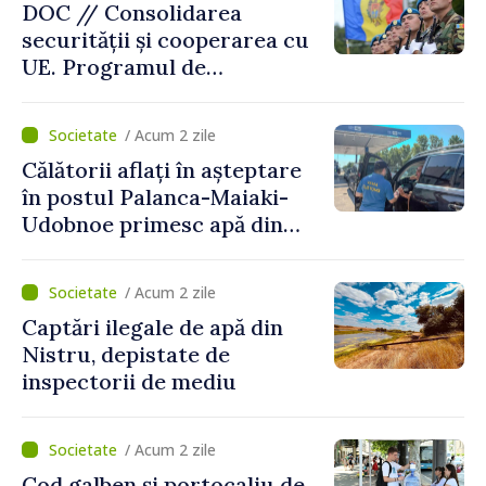
DOC // Consolidarea
securității și cooperarea cu
UE. Programul de
implementare a Strategiei
Naționale de Apărare pentru
/ Acum 2 zile
perioada 2024–2034,
Călătorii aflați în așteptare
publicat în Monitorul Oficial
în postul Palanca-Maiaki-
Udobnoe primesc apă din
partea funcționarilor vamali
și a polițiștilor de frontieră
/ Acum 2 zile
Captări ilegale de apă din
Nistru, depistate de
inspectorii de mediu
/ Acum 2 zile
Cod galben și portocaliu de