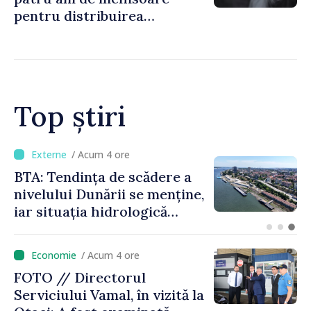
pentru distribuirea
drogurilor în raionul Edineț
Top știri
/ Acum 1 oră
Energocom a asigurat
necesarul de energie
electrică pentru 8 august.
Compania îndeamnă
cetățenii să reducă
/ Acum 4 ore
consumul în orele de vârf
FOTO // Directorul
Serviciului Vamal, în vizită la