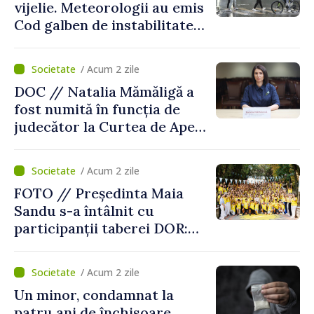
vijelie. Meteorologii au emis
Cod galben de instabilitate
atmosferică
/ Acum 2 zile
DOC // Natalia Mămăligă a
fost numită în funcția de
judecător la Curtea de Apel
Centru
/ Acum 2 zile
FOTO // Președinta Maia
Sandu s-a întâlnit cu
participanții taberei DOR:
„Legătura lor cu țara
noastră rămâne puternică”
/ Acum 2 zile
Un minor, condamnat la
patru ani de închisoare