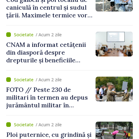
caniculă în centrul și sudul
țării. Maximele termice vor
ajunge până la 37°C
/ Acum 2 zile
CNAM a informat cetățenii
din diasporă despre
drepturile și beneficiile
asigurării medicale
/ Acum 2 zile
FOTO // Peste 230 de
militari în termen au depus
jurământul militar în
garnizoana Chișinău
/ Acum 2 zile
Ploi puternice, cu grindină și