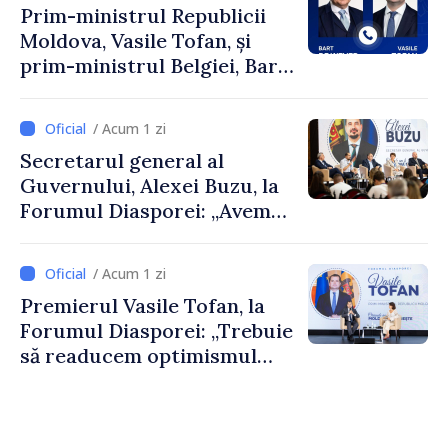
Prim-ministrul Republicii
Moldova, Vasile Tofan, și
prim-ministrul Belgiei, Bart
De Wever, au discutat
despre parcursul european
/ Acum 1 zi
al Republicii Moldova.
Secretarul general al
Guvernului, Alexei Buzu, la
Forumul Diasporei: „Avem
nevoie de fiecare dintre
dumneavoastră pentru a
/ Acum 1 zi
construi comunități mai
Premierul Vasile Tofan, la
puternice”
Forumul Diasporei: „Trebuie
să readucem optimismul
oamenilor și încrederea că
Republica Moldova merge în
direcția corectă”