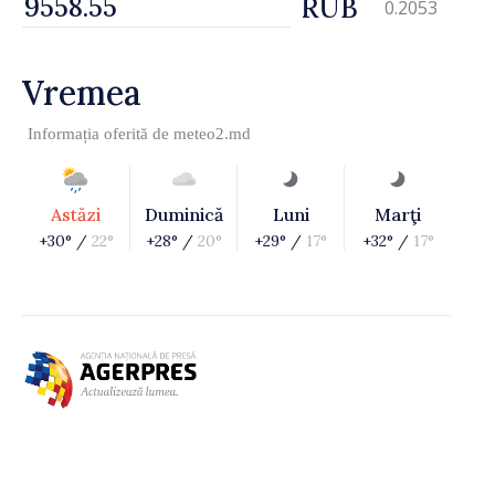
RUB
0.2053
Vremea
Informația oferită de
meteo2.md
Astăzi
Duminică
Luni
Marţi
+30° /
22°
+28° /
20°
+29° /
17°
+32° /
17°