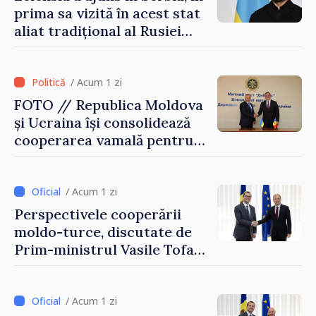
prima sa vizită în acest stat
aliat tradițional al Rusiei
după 2022
/ Acum 1 zi
FOTO // Republica Moldova
și Ucraina își consolidează
cooperarea vamală pentru
securizarea frontierei și
integrarea europeană.
Reuniune la Moghiliov-
/ Acum 1 zi
Podolsk
Perspectivele cooperării
moldo-turce, discutate de
Prim-ministrul Vasile Tofan
și Ambasadorul Turciei,
Uygar Mustafa Sertel
/ Acum 1 zi