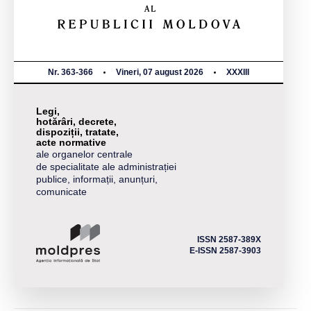
Nr. 363-366
Vineri, 07 august 2026
XXXIII
Legi,
hotărâri, decrete,
dispoziții, tratate,
acte normative
ale organelor centrale
de specialitate ale administrației
publice, informații, anunțuri,
comunicate
ISSN 2587-389X
E-ISSN 2587-3903