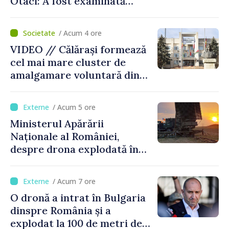
Otaci: A fost examinată
posibilitatea dotării Zonei de
control vamal cu un scanner
/ Acum 4 ore
performant
VIDEO // Călărași formează
cel mai mare cluster de
amalgamare voluntară din
Republica Moldova. Consiliul
orășenesc a aprobat decizia
/ Acum 5 ore
finală
Ministerul Apărării
Naționale al României,
despre drona explodată în
Bulgaria: „Radarele noastre
nu au detectat niciun
/ Acum 7 ore
vehicul aerian”
O dronă a intrat în Bulgaria
dinspre România și a
explodat la 100 de metri de