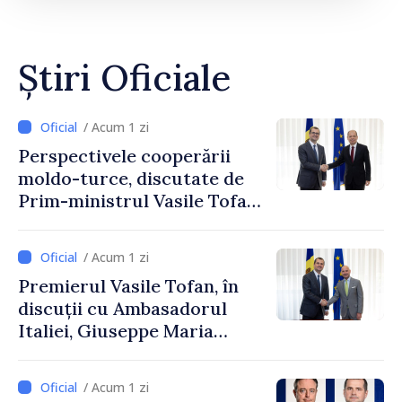
Știri Oficiale
/ Acum 1 zi
Perspectivele cooperării
moldo-turce, discutate de
Prim-ministrul Vasile Tofan
și Ambasadorul Turciei,
Uygar Mustafa Sertel
/ Acum 1 zi
Premierul Vasile Tofan, în
discuții cu Ambasadorul
Italiei, Giuseppe Maria
Perricone
/ Acum 1 zi