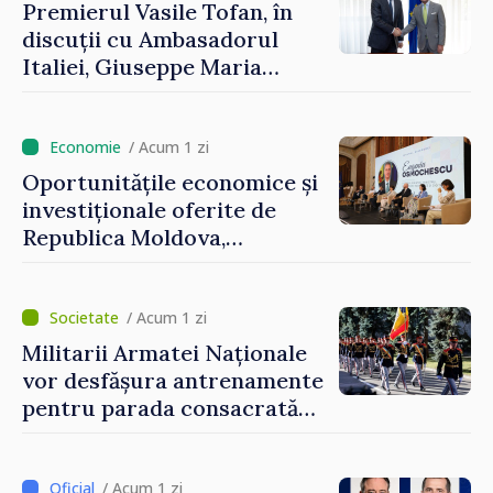
Premierul Vasile Tofan, în
discuții cu Ambasadorul
Italiei, Giuseppe Maria
Perricone
/ Acum 1 zi
Oportunitățile economice și
investiționale oferite de
Republica Moldova,
prezentate de vicepremierul
Eugeniu Osmochescu, la
Forumul Diasporei
/ Acum 1 zi
Militarii Armatei Naționale
vor desfășura antrenamente
pentru parada consacrată
Zilei Independenței
/ Acum 1 zi