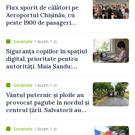
Flux sporit de călători pe
Aeroportul Chișinău, cu
peste 1900 de pasageri
deserviți pe oră în perioada
de vârf a concediilor
/ Acum 1 zi
Siguranța copiilor în spațiul
digital, prioritate pentru
autorități. Maia Sandu:
„Trebuie să creăm
mecanisme care să-i
/ Acum 1 zi
protejeze”
Vântul puternic și ploile au
provocat pagube în nordul și
centrul țării. Salvatorii au
intervenit în zece cazuri
/ Acum 1 zi