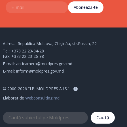
Abonează-te
Adresa: Republica Moldova, Chișinău, str.Puskin, 22
Tel.:
+373 22 23-34-28
Fax: +373 22 23-26-98
E-mail:
anticamera@moldpres.gov.md
E-mail:
inform@moldpres.gov.md
© 2000-2026 "I.P. MOLDPRES A.I.S."
?
Elaborat de
Webconsulting.md
Caută