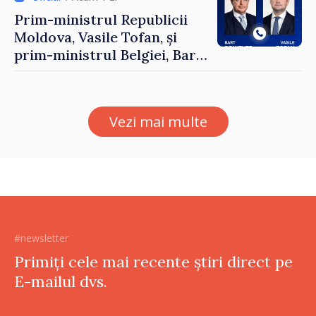
Prim-ministrul Republicii
Moldova, Vasile Tofan, și
prim-ministrul Belgiei, Bart
De Wever, au discutat
despre parcursul european
al Republicii Moldova.
Vezi mai multe
#newsletter
Primiți cele mai recente știri direct pe
E-mailul dvs.