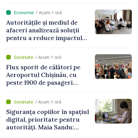
persoane și-au pierdut viața
/ Acum 1 oră
Autoritățile și mediul de
afaceri analizează soluții
pentru a reduce impactul
provocărilor energetice
asupra economiei
/ Acum 1 oră
Flux sporit de călători pe
Aeroportul Chișinău, cu
peste 1900 de pasageri
deserviți pe oră în perioada
de vârf a concediilor
/ Acum 1 oră
Siguranța copiilor în spațiul
digital, prioritate pentru
autorități. Maia Sandu:
„Trebuie să creăm