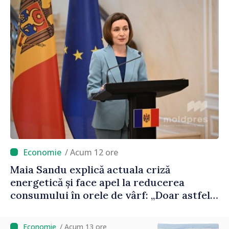
/ Acum 12 ore
Maia Sandu explică actuala criză
energetică și face apel la reducerea
consumului în orele de vârf: „Doar astfel
putem menține prețurile la un nivel mai
mic”
/ Acum 13 ore