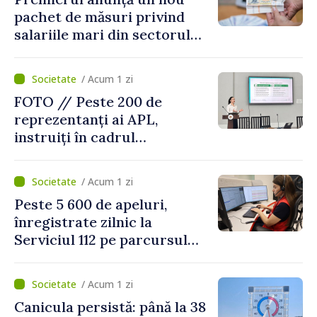
pachet de măsuri privind
salariile mari din sectorul
public
/ Acum 1 zi
FOTO // Peste 200 de
reprezentanți ai APL,
instruiți în cadrul
Platformelor Locale de
Mediu privind aplicarea a
/ Acum 1 zi
două regulamente din
Peste 5 600 de apeluri,
domeniu
înregistrate zilnic la
Serviciul 112 pe parcursul
lunii iulie. Cei mai mulți
cetățeni au solicitat
/ Acum 1 zi
ambulanța
Canicula persistă: până la 38