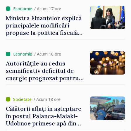
/ Acum 17 ore
Ministra Finanțelor explică
principalele modificări
propuse la politica fiscală
2027 privind impozitul pe
venit
/ Acum 18 ore
Autoritățile au redus
semnificativ deficitul de
energie prognozat pentru
astăzi
/ Acum 18 ore
Călătorii aflați în așteptare
în postul Palanca-Maiaki-
Udobnoe primesc apă din
partea funcționarilor vamali