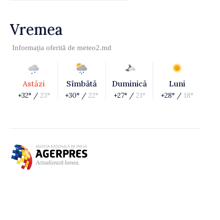
Vremea
Informația oferită de
meteo2.md
Astăzi
Sîmbătă
Duminică
Luni
+32° /
23°
+30° /
22°
+27° /
21°
+28° /
18°