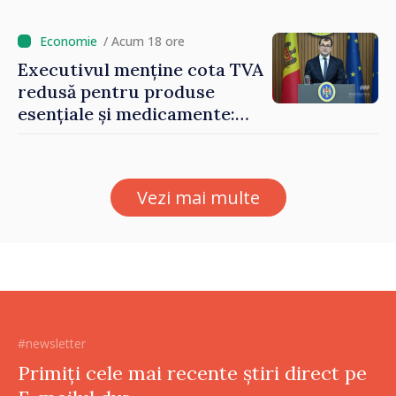
și a polițiștilor de frontieră
/ Acum 18 ore
Executivul menține cota TVA
redusă pentru produse
esențiale și medicamente:
„Nu facem reformă fiscală
pe seama consumului de
bază al oamenilor”
Vezi mai multe
#newsletter
Primiți cele mai recente știri direct pe