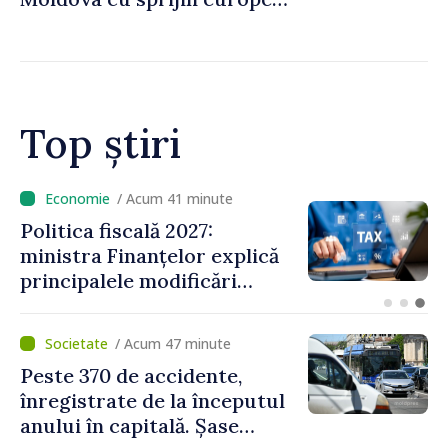
pentru dezvoltarea
agriculturii durabile
Top știri
/ Acum 18 minute
VIDEO // Moldelectrica:
consumatorii finali nu au
fost afectați în urma
avarierii Liniei Bălți–
Dnestrovsk. Lucrările de
/ Acum 47 minute
reparație vor fi efectuate în
Peste 370 de accidente,
regim prioritar
înregistrate de la începutul
anului în capitală. Șase