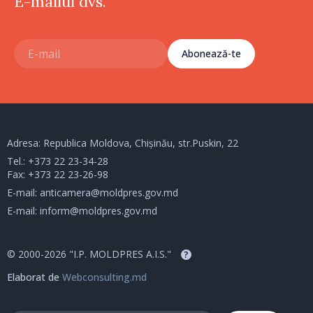
E-mailul dvs.
Abonează-te
Adresa: Republica Moldova, Chișinău, str.Puskin, 22
Tel.:
+373 22 23-34-28
Fax: +373 22 23-26-98
E-mail:
anticamera@moldpres.gov.md
E-mail:
inform@moldpres.gov.md
© 2000-2026 "I.P. MOLDPRES A.I.S."
?
Elaborat de
Webconsulting.md