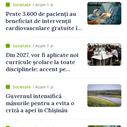
canalizare
/ Acum 1 zi
Peste 3.600 de pacienți au
beneficiat de intervenții
cardiovasculare gratuite în
prima jumătate a anului
/ Acum 1 zi
Din 2027, vor fi aplicate noi
curricule școlare la toate
disciplinele: accent pe
dezvoltarea gândirii critice
și folosirea cunoștințelor în
/ Acum 1 zi
situații reale
Guvernul intensifică
măsurile pentru a evita o
criză a apei în Chișinău