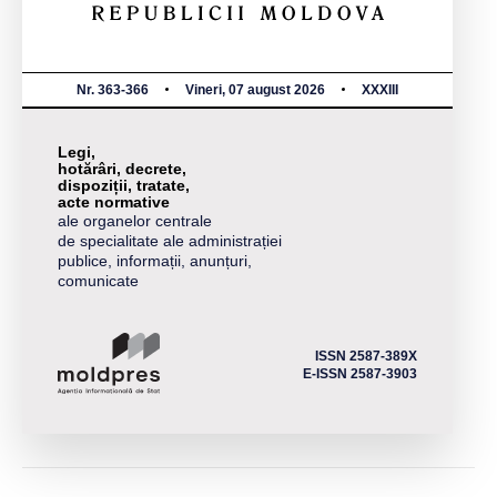
Nr. 363-366
Vineri, 07 august 2026
XXXIII
Legi,
hotărâri, decrete,
dispoziții, tratate,
acte normative
ale organelor centrale
de specialitate ale administrației
publice, informații, anunțuri,
comunicate
ISSN 2587-389X
E-ISSN 2587-3903