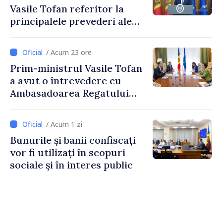
Vasile Tofan referitor la
principalele prevederi ale
politicii fiscale pentru anul
2027
/ Acum 23 ore
Prim-ministrul Vasile Tofan
a avut o întrevedere cu
Ambasadoarea Regatului
Unit al Marii Britanii și
Irlandei de Nord, Fern
/ Acum 1 zi
Horine
Bunurile și banii confiscați
vor fi utilizați în scopuri
sociale și în interes public