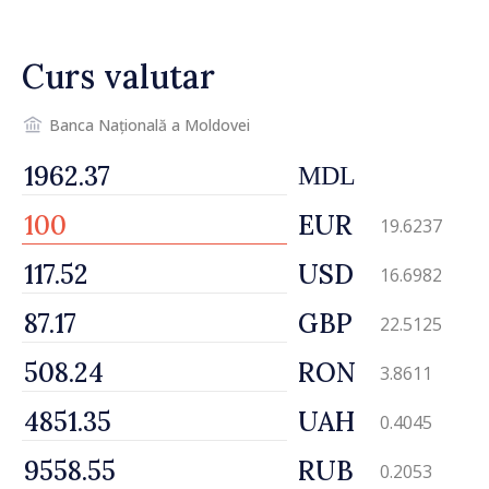
mecanisme care să-i
protejeze”
Curs valutar
Banca Națională a Moldovei
MDL
EUR
19.6237
USD
16.6982
GBP
22.5125
RON
3.8611
UAH
0.4045
RUB
0.2053