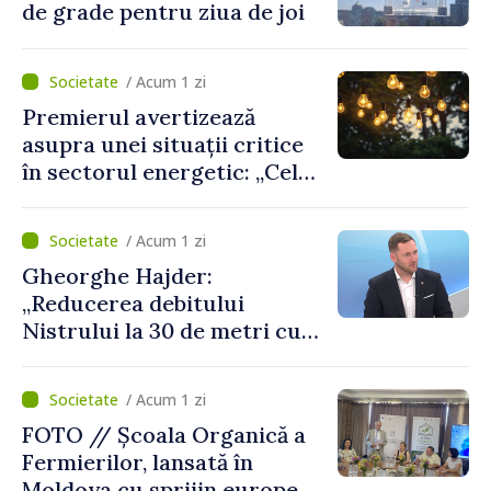
de grade pentru ziua de joi
/ Acum 1 zi
Premierul avertizează
asupra unei situații critice
în sectorul energetic: „Cel
mai probabil, mâine nu vom
putea cumpăra nici curent
/ Acum 1 zi
de avarie”
Gheorghe Hajder:
„Reducerea debitului
Nistrului la 30 de metri cubi
pe secundă ar însemna o
„catastrofă naturală”
/ Acum 1 zi
FOTO // Școala Organică a
Fermierilor, lansată în
Moldova cu sprijin european