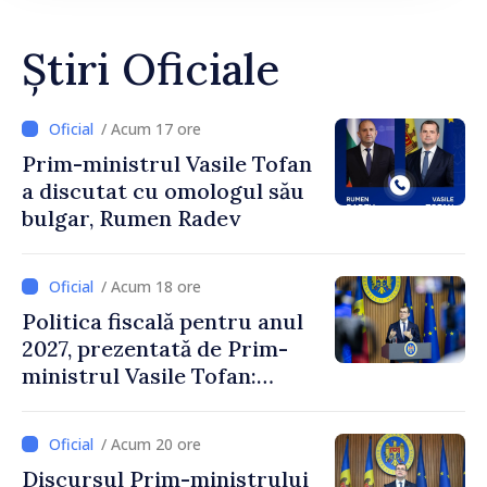
Știri Oficiale
/ Acum 17 ore
Prim-ministrul Vasile Tofan
a discutat cu omologul său
bulgar, Rumen Radev
/ Acum 18 ore
Politica fiscală pentru anul
2027, prezentată de Prim-
ministrul Vasile Tofan:
Reducerea poverii pe muncă,
stimularea investițiilor și o
/ Acum 20 ore
taxare mai echitabilă
Discursul Prim-ministrului