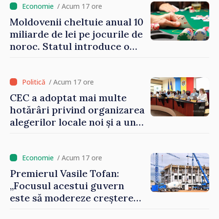
/ Acum 17 ore
Moldovenii cheltuie anual 10
miliarde de lei pe jocurile de
noroc. Statul introduce o
taxă de 6%, care va aduce
peste 500 de milioane de lei
la buget
/ Acum 17 ore
CEC a adoptat mai multe
hotărâri privind organizarea
alegerilor locale noi și a unui
referendum local în satul
Delacău, raionul Anenii Noi
/ Acum 17 ore
Premierul Vasile Tofan:
„Focusul acestui guvern
este să modereze creșterea
prețurilor la imobiliare”