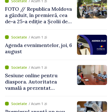
/ Acum 1 zi
FOTO // Republica Moldova
a găzduit, în premieră, cea
de-a 25-a ediție a Școlii de
vară EPSA
/ Acum 1 zi
Agenda evenimentelor, joi, 6
august
/ Acum 1 zi
Sesiune online pentru
diaspora. Autoritatea
vamală a prezentat
facilitățile oferite la
revenirea în țară
/ Acum 1 zi
Premierul anunță un nou