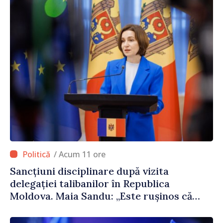
/ Acum 11 ore
Sancțiuni disciplinare după vizita
delegației talibanilor în Republica
Moldova. Maia Sandu: „Este rușinos că
oameni cu funcții înalte nu cunosc
politica statului”