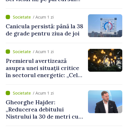
lunii iulie. Cei mai mulți
cetățeni au solicitat
/ Acum 1 zi
ambulanța
Canicula persistă: până la 38
de grade pentru ziua de joi
/ Acum 1 zi
Premierul avertizează
asupra unei situații critice
în sectorul energetic: „Cel
mai probabil, mâine nu vom
putea cumpăra nici curent
/ Acum 1 zi
de avarie”
Gheorghe Hajder:
„Reducerea debitului
Nistrului la 30 de metri cubi
pe secundă ar însemna o