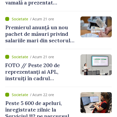
vamală a prezentat
facilitățile oferite la
revenirea în țară
/ Acum 21 ore
Premierul anunță un nou
pachet de măsuri privind
salariile mari din sectorul
public
/ Acum 21 ore
FOTO // Peste 200 de
reprezentanți ai APL,
instruiți în cadrul
Platformelor Locale de
Mediu privind aplicarea a
/ Acum 22 ore
două regulamente din
Peste 5 600 de apeluri,
domeniu
înregistrate zilnic la
Serviciul 112 pe parcursul