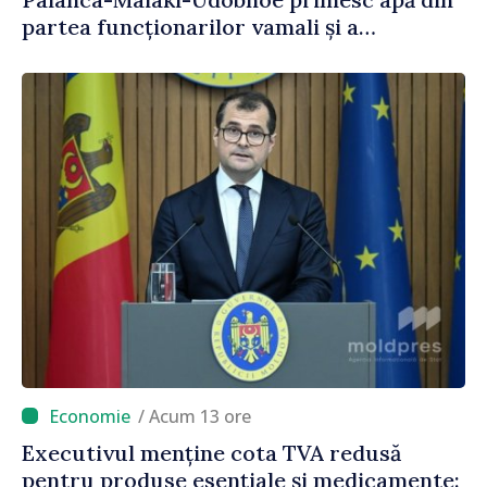
partea funcționarilor vamali și a
polițiștilor de frontieră
/ Acum 13 ore
Executivul menține cota TVA redusă
pentru produse esențiale și medicamente: