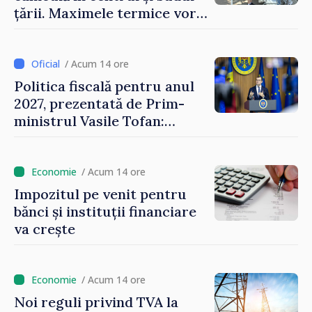
țării. Maximele termice vor
ajunge până la 37°C
/ Acum 14 ore
Politica fiscală pentru anul
2027, prezentată de Prim-
ministrul Vasile Tofan:
Reducerea poverii pe muncă,
stimularea investițiilor și o
taxare mai echitabilă
/ Acum 14 ore
Impozitul pe venit pentru
bănci și instituții financiare
va crește
/ Acum 14 ore
Noi reguli privind TVA la