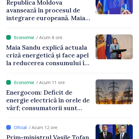
Republica Moldova
avansează în procesul de
integrare europeană. Maia
Sandu: „Nu ne blochează
niciun stat”
/ Acum 8 ore
Maia Sandu explică actuala
criză energetică și face apel
la reducerea consumului în
orele de vârf: „Doar astfel
putem menține prețurile la
/ Acum 11 ore
un nivel mai mic”
Energocom: Deficit de
energie electrică în orele de
vârf; consumatorii sunt
îndemnați să economisească
/ Acum 12 ore
Prim-ministrul Vasile Tofan