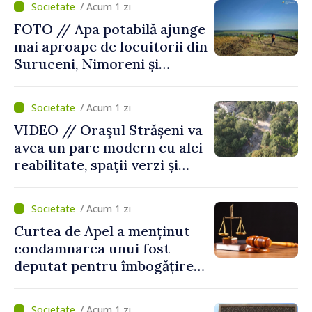
/ Acum 1 zi
FOTO // Apa potabilă ajunge
mai aproape de locuitorii din
Suruceni, Nimoreni și
Malcoci, raionul Ialoveni
/ Acum 1 zi
VIDEO // Oraşul Strășeni va
avea un parc modern cu alei
reabilitate, spații verzi și
zone pentru copii
/ Acum 1 zi
Curtea de Apel a menținut
condamnarea unui fost
deputat pentru îmbogățire
ilicită. Acesta va achita
statului peste 2,4 milioane
/ Acum 1 zi