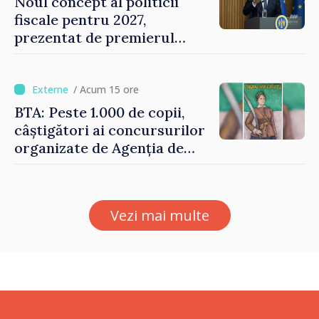
Noul concept al politicii
fiscale pentru 2027,
prezentat de premierul
Vasile Tofan: „Taxăm mai
puțin munca, stimulăm
investițiile, taxăm viciile și
/ Acum 15 ore
echilibrăm taxarea
BTA: Peste 1.000 de copii,
consumului”
câștigători ai concursurilor
organizate de Agenția de
Stat pentru Bulgarii din
Străinătate, vor fi premiați
Vezi mai multe