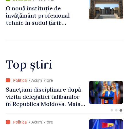
de lei
O nouă instituție de
învățământ profesional
tehnic în sudul țării:
Guvernul a aprobat
înființarea Colegiului moldo-
turc la Comrat
Top știri
/ Acum 5 ore
Adunarea Populară a
Găgăuziei trebuie să aibă un
mandat deplin. Președinta
Maia Sandu: „Alegerile să fie
libere și corecte””
/ Acum 7 ore