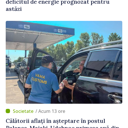
deficitul de energie prognozat pentru
astăzi
/ Acum 13 ore
Călătorii aflați în așteptare în postul
Palanca-Maiaki-Udobnoe primesc apă din