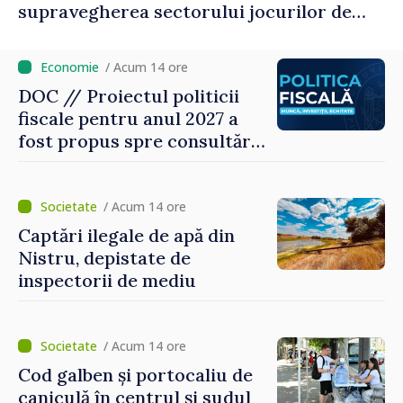
supravegherea sectorului jocurilor de
noroc
/ Acum 14 ore
DOC // Proiectul politicii
fiscale pentru anul 2027 a
fost propus spre consultări
publice
/ Acum 14 ore
Captări ilegale de apă din
Nistru, depistate de
inspectorii de mediu
/ Acum 14 ore
Cod galben și portocaliu de
caniculă în centrul și sudul