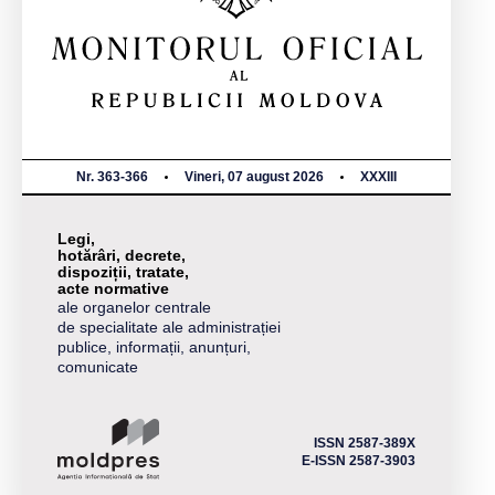
Nr. 363-366
Vineri, 07 august 2026
XXXIII
Legi,
hotărâri, decrete,
dispoziții, tratate,
acte normative
ale organelor centrale
de specialitate ale administrației
publice, informații, anunțuri,
comunicate
ISSN 2587-389X
E-ISSN 2587-3903