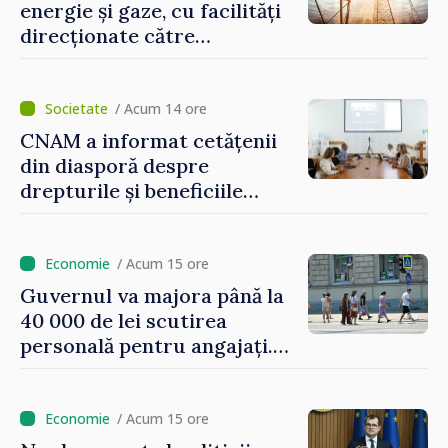
energie și gaze, cu facilități
direcționate către
consumatorii vulnerabili
/ Acum 14 ore
CNAM a informat cetățenii
din diasporă despre
drepturile și beneficiile
asigurării medicale
/ Acum 15 ore
Guvernul va majora până la
40 000 de lei scutirea
personală pentru angajați.
Vasile Tofan: „Aproape 800
de milioane de lei îi lăsăm
oamenilor”
/ Acum 15 ore