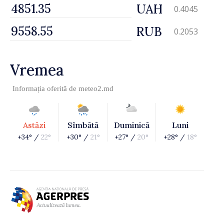
UAH
0.4045
RUB
0.2053
Vremea
Informația oferită de
meteo2.md
Astăzi
Sîmbătă
Duminică
Luni
+34° /
22°
+30° /
21°
+27° /
20°
+28° /
18°