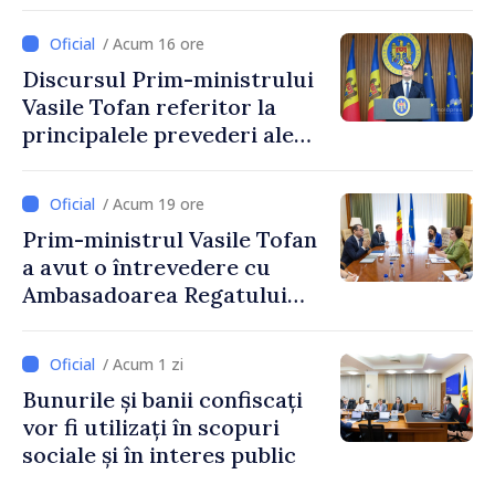
Reducerea poverii pe muncă,
stimularea investițiilor și o
/ Acum 16 ore
taxare mai echitabilă
Discursul Prim-ministrului
Vasile Tofan referitor la
principalele prevederi ale
politicii fiscale pentru anul
2027
/ Acum 19 ore
Prim-ministrul Vasile Tofan
a avut o întrevedere cu
Ambasadoarea Regatului
Unit al Marii Britanii și
Irlandei de Nord, Fern
/ Acum 1 zi
Horine
Bunurile și banii confiscați
vor fi utilizați în scopuri
sociale și în interes public