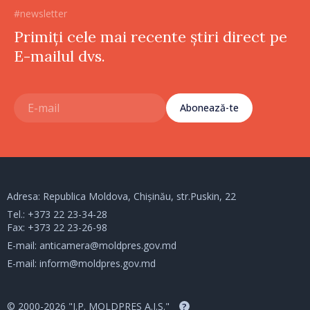
#newsletter
Primiți cele mai recente știri direct pe
E-mailul dvs.
Abonează-te
Adresa: Republica Moldova, Chișinău, str.Puskin, 22
Tel.:
+373 22 23-34-28
Fax: +373 22 23-26-98
E-mail:
anticamera@moldpres.gov.md
E-mail:
inform@moldpres.gov.md
© 2000-2026 "I.P. MOLDPRES A.I.S."
?