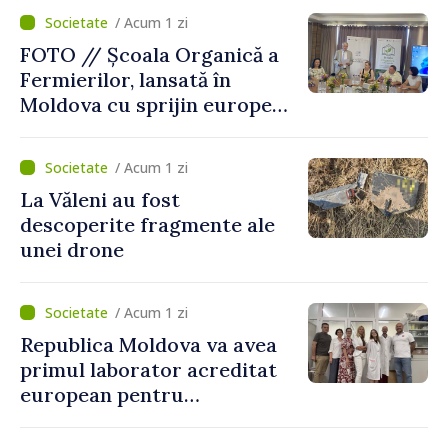
„catastrofă naturală”
/ Acum 1 zi
FOTO // Școala Organică a
Fermierilor, lansată în
Moldova cu sprijin european
pentru dezvoltarea
agriculturii durabile
/ Acum 1 zi
La Văleni au fost
descoperite fragmente ale
unei drone
/ Acum 1 zi
Republica Moldova va avea
primul laborator acreditat
european pentru
diagnosticul virusurilor
viței-de-vie