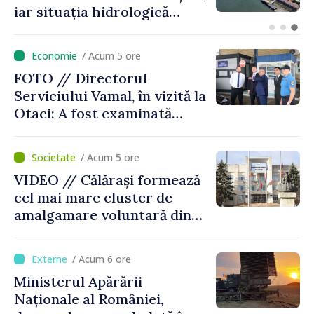
electrică pentru 8 august.
Compania îndeamnă
cetățenii să reducă
/ Acum 5 ore
consumul în orele de vârf
FOTO // Directorul
Serviciului Vamal, în vizită la
Otaci: A fost examinată
posibilitatea dotării Zonei de
control vamal cu un scanner
/ Acum 5 ore
performant
VIDEO // Călărași formează
cel mai mare cluster de
amalgamare voluntară din
Republica Moldova. Consiliul
orășenesc a aprobat decizia
/ Acum 6 ore
finală
Ministerul Apărării
Naționale al României,