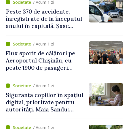
/ Acum 1 zi
Peste 370 de accidente,
înregistrate de la începutul
anului în capitală. Șase
persoane și-au pierdut viața
/ Acum 1 zi
Flux sporit de călători pe
Aeroportul Chișinău, cu
peste 1900 de pasageri
deserviți pe oră în perioada
de vârf a concediilor
/ Acum 1 zi
Siguranța copiilor în spațiul
digital, prioritate pentru
autorități. Maia Sandu:
„Trebuie să creăm
mecanisme care să-i
/ Acum 1 zi