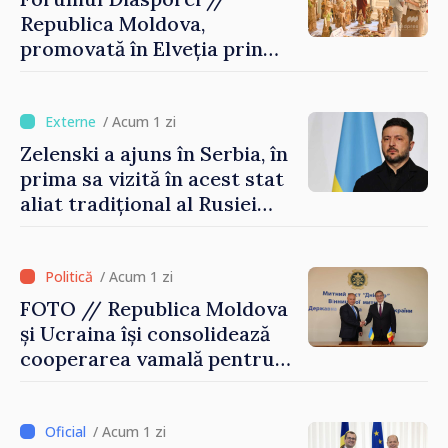
Republica Moldova,
promovată în Elveția prin
turism, investiții și
exporturi
/ Acum 1 zi
Zelenski a ajuns în Serbia, în
prima sa vizită în acest stat
aliat tradițional al Rusiei
după 2022
/ Acum 1 zi
FOTO // Republica Moldova
și Ucraina își consolidează
cooperarea vamală pentru
securizarea frontierei și
integrarea europeană.
Reuniune la Moghiliov-
/ Acum 1 zi