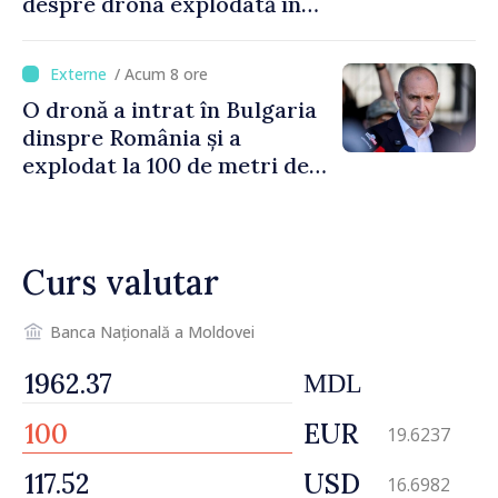
despre drona explodată în
Bulgaria: „Radarele noastre
nu au detectat niciun
/ Acum 8 ore
vehicul aerian”
O dronă a intrat în Bulgaria
dinspre România și a
explodat la 100 de metri de
graniță
Curs valutar
Banca Națională a Moldovei
MDL
EUR
19.6237
USD
16.6982