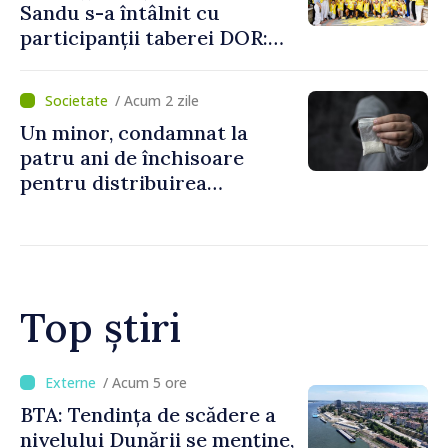
Sandu s-a întâlnit cu
participanții taberei DOR:
„Legătura lor cu țara
noastră rămâne puternică”
/ Acum 2 zile
Un minor, condamnat la
patru ani de închisoare
pentru distribuirea
drogurilor în raionul Edineț
Top știri
/ Acum 2 ore
Energocom a asigurat
necesarul de energie