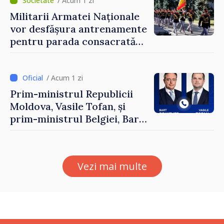
Forumul Diasporei
/ Acum 1 zi
Militarii Armatei Naționale
vor desfășura antrenamente
pentru parada consacrată
Zilei Independenței
/ Acum 1 zi
Prim-ministrul Republicii
Moldova, Vasile Tofan, și
prim-ministrul Belgiei, Bart
De Wever, au discutat
despre parcursul european
al Republicii Moldova.
Vezi mai multe