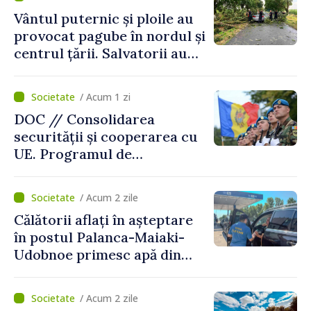
protejeze”
Vântul puternic și ploile au
provocat pagube în nordul și
centrul țării. Salvatorii au
intervenit în zece cazuri
/ Acum 1 zi
DOC // Consolidarea
securității și cooperarea cu
UE. Programul de
implementare a Strategiei
Naționale de Apărare pentru
/ Acum 2 zile
perioada 2024–2034,
Călătorii aflați în așteptare
publicat în Monitorul Oficial
în postul Palanca-Maiaki-
Udobnoe primesc apă din
partea funcționarilor vamali
și a polițiștilor de frontieră
/ Acum 2 zile