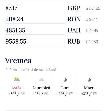
GBP
22.5125
RON
3.8611
UAH
0.4045
RUB
0.2053
Vremea
Informația oferită de
meteo2.md
Astăzi
Duminică
Luni
Marţi
+30° /
22°
+28° /
20°
+29° /
17°
+32° /
17°