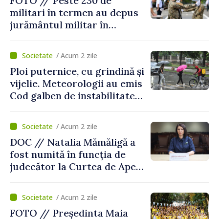
FOTO // Peste 230 de
militari în termen au depus
jurământul militar în
garnizoana Chișinău
/ Acum 2 zile
Ploi puternice, cu grindină și
vijelie. Meteorologii au emis
Cod galben de instabilitate
atmosferică
/ Acum 2 zile
DOC // Natalia Mămăligă a
fost numită în funcția de
judecător la Curtea de Apel
Centru
/ Acum 2 zile
FOTO // Președinta Maia