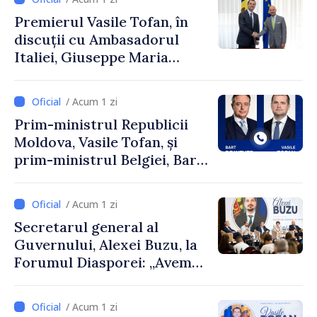
Premierul Vasile Tofan, în
discuții cu Ambasadorul
Italiei, Giuseppe Maria
Perricone
/ Acum 1 zi
Prim-ministrul Republicii
Moldova, Vasile Tofan, și
prim-ministrul Belgiei, Bart
De Wever, au discutat
despre parcursul european
/ Acum 1 zi
al Republicii Moldova.
Secretarul general al
Guvernului, Alexei Buzu, la
Forumul Diasporei: „Avem
nevoie de fiecare dintre
dumneavoastră pentru a
/ Acum 1 zi
construi comunități mai