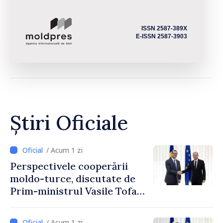
ISSN 2587-389X
E-ISSN 2587-3903
Știri Oficiale
/ Acum 1 zi
Perspectivele cooperării
moldo-turce, discutate de
Prim-ministrul Vasile Tofan
și Ambasadorul Turciei,
Uygar Mustafa Sertel
/ Acum 1 zi