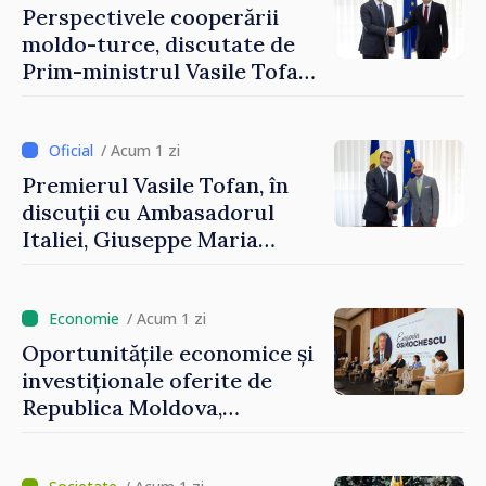
Podolsk
Perspectivele cooperării
moldo-turce, discutate de
Prim-ministrul Vasile Tofan
și Ambasadorul Turciei,
Uygar Mustafa Sertel
/ Acum 1 zi
Premierul Vasile Tofan, în
discuții cu Ambasadorul
Italiei, Giuseppe Maria
Perricone
/ Acum 1 zi
Oportunitățile economice și
investiționale oferite de
Republica Moldova,
prezentate de vicepremierul
Eugeniu Osmochescu, la