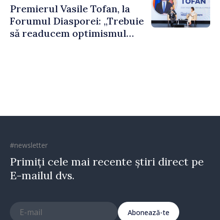
Premierul Vasile Tofan, la
puternice”
Forumul Diasporei: „Trebuie
să readucem optimismul
oamenilor și încrederea că
Republica Moldova merge în
direcția corectă”
#newsletter
Primiți cele mai recente știri direct pe
E-mailul dvs.
Abonează-te