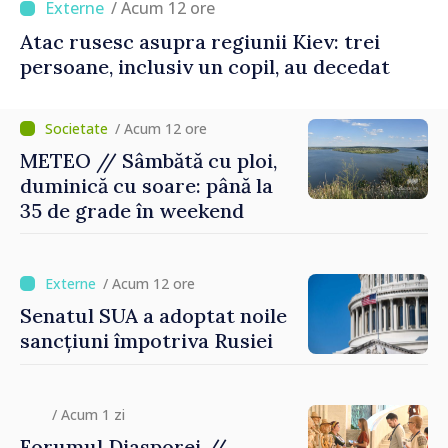
/ Acum 12 ore
Atac rusesc asupra regiunii Kiev: trei
persoane, inclusiv un copil, au decedat
/ Acum 12 ore
METEO // Sâmbătă cu ploi,
duminică cu soare: până la
35 de grade în weekend
/ Acum 12 ore
Senatul SUA a adoptat noile
sancțiuni împotriva Rusiei
/ Acum 1 zi
Forumul Diasporei //