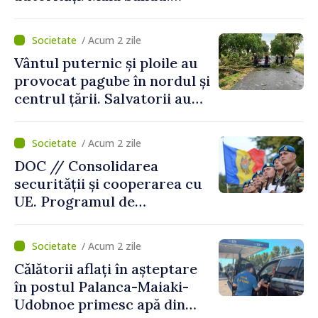
„Trebuie să creăm
mecanisme care să-i
/ Acum 2 zile
protejeze”
Vântul puternic și ploile au
provocat pagube în nordul și
centrul țării. Salvatorii au
intervenit în zece cazuri
/ Acum 2 zile
DOC // Consolidarea
securității și cooperarea cu
UE. Programul de
implementare a Strategiei
Naționale de Apărare pentru
/ Acum 2 zile
perioada 2024–2034,
Călătorii aflați în așteptare
publicat în Monitorul Oficial
în postul Palanca-Maiaki-
Udobnoe primesc apă din