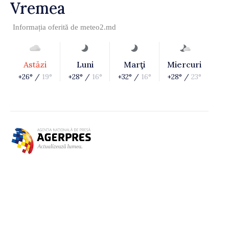
Vremea
Informația oferită de
meteo2.md
Astăzi
Luni
Marţi
Miercuri
+26° /
19°
+28° /
16°
+32° /
16°
+28° /
23°