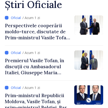
Știri Oficiale
/ Acum 1 zi
Perspectivele cooperării
moldo-turce, discutate de
Prim-ministrul Vasile Tofan
și Ambasadorul Turciei,
Uygar Mustafa Sertel
/ Acum 1 zi
Premierul Vasile Tofan, în
discuții cu Ambasadorul
Italiei, Giuseppe Maria
Perricone
/ Acum 1 zi
Prim-ministrul Republicii
Moldova, Vasile Tofan, și
prim-ministrul Belgiei, Bart