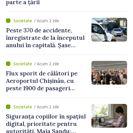
parte a țării
/ Acum 2 zile
Peste 370 de accidente,
înregistrate de la începutul
anului în capitală. Șase
persoane și-au pierdut viața
/ Acum 2 zile
Flux sporit de călători pe
Aeroportul Chișinău, cu
peste 1900 de pasageri
deserviți pe oră în perioada
de vârf a concediilor
/ Acum 2 zile
Siguranța copiilor în spațiul
digital, prioritate pentru
autorități. Maia Sandu: