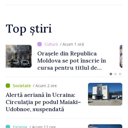
Top știri
/ Acum 1 oră
Orașele din Republica
Moldova se pot înscrie în
cursa pentru titlul de
„Capitală Europeană a
Culturii 2033”
/ Acum 2 ore
Alertă aeriană în Ucraina:
Circulația pe podul Maiaki–
Udobnoe, suspendată
/ Acum 12 ore