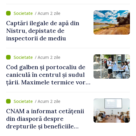
partea funcționarilor vamali
și a polițiștilor de frontieră
/ Acum 2 zile
Captări ilegale de apă din
Nistru, depistate de
inspectorii de mediu
/ Acum 2 zile
Cod galben și portocaliu de
caniculă în centrul și sudul
țării. Maximele termice vor
ajunge până la 37°C
/ Acum 2 zile
CNAM a informat cetățenii
din diasporă despre
drepturile și beneficiile
asigurării medicale