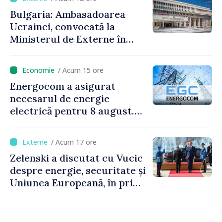
Bulgaria: Ambasadoarea
Ucrainei, convocată la
Ministerul de Externe în
legătură cu drona prăbușită
/ Acum 15 ore
Energocom a asigurat
necesarul de energie
electrică pentru 8 august.
Compania îndeamnă
cetățenii să reducă
/ Acum 17 ore
consumul în orele de vârf
Zelenski a discutat cu Vucic
despre energie, securitate și
Uniunea Europeană, în prima
sa vizită în Serbia