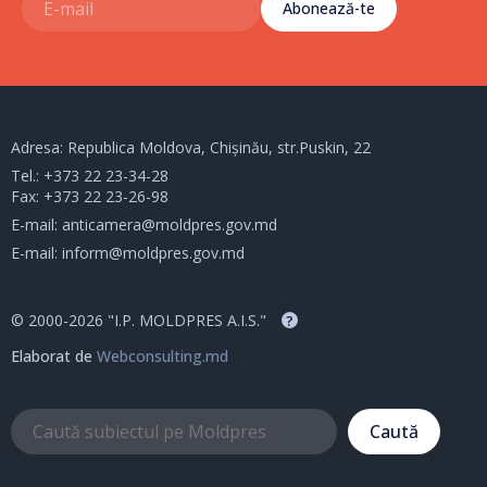
Abonează-te
Adresa: Republica Moldova, Chișinău, str.Puskin, 22
Tel.:
+373 22 23-34-28
Fax: +373 22 23-26-98
E-mail:
anticamera@moldpres.gov.md
E-mail:
inform@moldpres.gov.md
© 2000-2026 "I.P. MOLDPRES A.I.S."
?
Elaborat de
Webconsulting.md
Caută