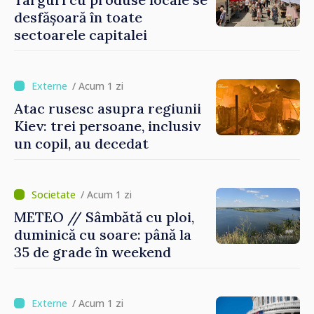
desfășoară în toate
sectoarele capitalei
/ Acum 1 zi
Atac rusesc asupra regiunii
Kiev: trei persoane, inclusiv
un copil, au decedat
/ Acum 1 zi
METEO // Sâmbătă cu ploi,
duminică cu soare: până la
35 de grade în weekend
/ Acum 1 zi