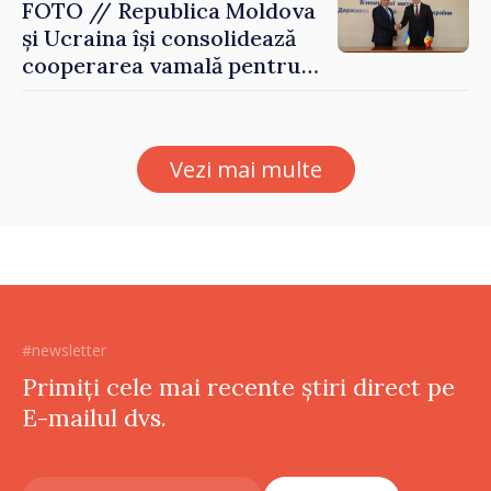
FOTO // Republica Moldova
și Ucraina își consolidează
cooperarea vamală pentru
securizarea frontierei și
integrarea europeană.
Reuniune la Moghiliov-
Vezi mai multe
Podolsk
#newsletter
Primiți cele mai recente știri direct pe
E-mailul dvs.