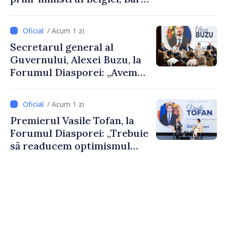
De Wever, au discutat
despre parcursul european
/ Acum 1 zi
al Republicii Moldova.
Secretarul general al
Guvernului, Alexei Buzu, la
Forumul Diasporei: „Avem
nevoie de fiecare dintre
dumneavoastră pentru a
/ Acum 1 zi
construi comunități mai
Premierul Vasile Tofan, la
puternice”
Forumul Diasporei: „Trebuie
să readucem optimismul
oamenilor și încrederea că
Republica Moldova merge în
direcția corectă”