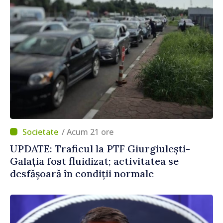
/ Acum 21 ore
UPDATE: Traficul la PTF Giurgiulești-
Galația fost fluidizat; activitatea se
desfășoară în condiții normale