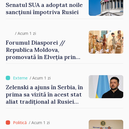
Senatul SUA a adoptat noile
sancțiuni împotriva Rusiei
/ Acum 1 zi
Forumul Diasporei //
Republica Moldova,
promovată în Elveția prin
turism, investiții și
exporturi
/ Acum 1 zi
Zelenski a ajuns în Serbia, în
prima sa vizită în acest stat
aliat tradițional al Rusiei
după 2022
/ Acum 1 zi