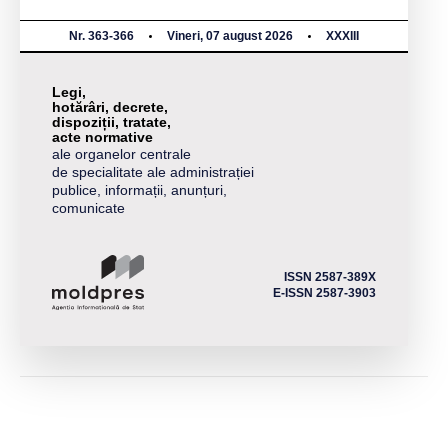
Nr. 363-366
Vineri, 07 august 2026
XXXIII
Legi,
hotărâri, decrete,
dispoziții, tratate,
acte normative
ale organelor centrale
de specialitate ale administrației
publice, informații, anunțuri,
comunicate
ISSN 2587-389X
E-ISSN 2587-3903