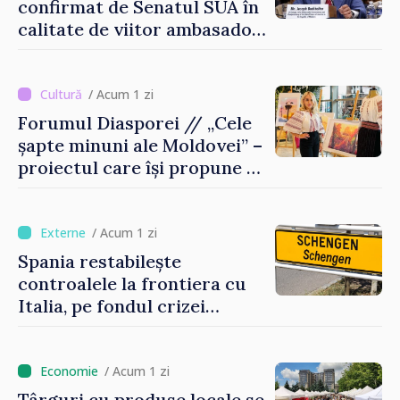
confirmat de Senatul SUA în
calitate de viitor ambasador
în Republica Moldova
/ Acum 1 zi
Forumul Diasporei // „Cele
șapte minuni ale Moldovei” –
proiectul care își propune să
apropie copiii din diaspora
de țara de origine
/ Acum 1 zi
Spania restabilește
controalele la frontiera cu
Italia, pe fondul crizei
migratorii din Ceuta
/ Acum 1 zi
Târguri cu produse locale se