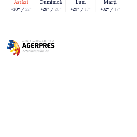
Astăzi
Duminică
Luni
Marţi
+30° /
22°
+28° /
20°
+29° /
17°
+32° /
17°