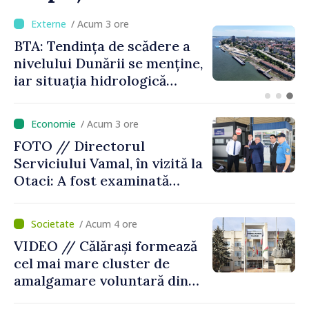
/ Acum 1 oră
Energocom a asigurat
necesarul de energie
electrică pentru 8 august.
Compania îndeamnă
cetățenii să reducă
/ Acum 3 ore
consumul în orele de vârf
FOTO // Directorul
Serviciului Vamal, în vizită la
Otaci: A fost examinată
posibilitatea dotării Zonei de
control vamal cu un scanner
/ Acum 4 ore
performant
VIDEO // Călărași formează
cel mai mare cluster de
amalgamare voluntară din
Republica Moldova. Consiliul