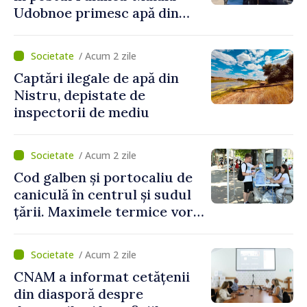
Udobnoe primesc apă din
partea funcționarilor vamali
și a polițiștilor de frontieră
/ Acum 2 zile
Captări ilegale de apă din
Nistru, depistate de
inspectorii de mediu
/ Acum 2 zile
Cod galben și portocaliu de
caniculă în centrul și sudul
țării. Maximele termice vor
ajunge până la 37°C
/ Acum 2 zile
CNAM a informat cetățenii
din diasporă despre