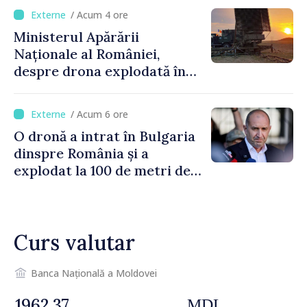
orășenesc a aprobat decizia
/ Acum 4 ore
finală
Ministerul Apărării
Naționale al României,
despre drona explodată în
Bulgaria: „Radarele noastre
nu au detectat niciun
/ Acum 6 ore
vehicul aerian”
O dronă a intrat în Bulgaria
dinspre România și a
explodat la 100 de metri de
graniță
Curs valutar
Banca Națională a Moldovei
MDL