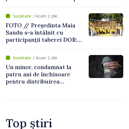
Centru
/ Acum 2 zile
FOTO // Președinta Maia
Sandu s-a întâlnit cu
participanții taberei DOR:
„Legătura lor cu țara
noastră rămâne puternică”
/ Acum 2 zile
Un minor, condamnat la
patru ani de închisoare
pentru distribuirea
drogurilor în raionul Edineț
Top știri