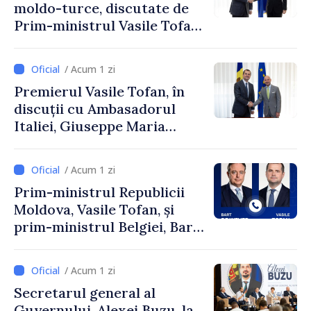
moldo-turce, discutate de
Prim-ministrul Vasile Tofan
și Ambasadorul Turciei,
Uygar Mustafa Sertel
/ Acum 1 zi
Premierul Vasile Tofan, în
discuții cu Ambasadorul
Italiei, Giuseppe Maria
Perricone
/ Acum 1 zi
Prim-ministrul Republicii
Moldova, Vasile Tofan, și
prim-ministrul Belgiei, Bart
De Wever, au discutat
despre parcursul european
/ Acum 1 zi
al Republicii Moldova.
Secretarul general al
Guvernului, Alexei Buzu, la