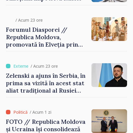
/ Acum 23 ore
Forumul Diasporei //
Republica Moldova,
promovată în Elveția prin
turism, investiții și
exporturi
/ Acum 23 ore
Zelenski a ajuns în Serbia, în
prima sa vizită în acest stat
aliat tradițional al Rusiei
după 2022
/ Acum 1 zi
FOTO // Republica Moldova
și Ucraina își consolidează