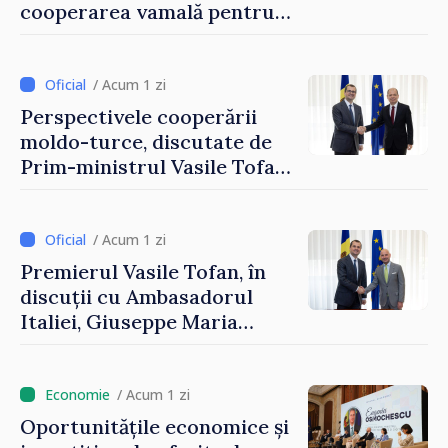
cooperarea vamală pentru
securizarea frontierei și
integrarea europeană.
Reuniune la Moghiliov-
/ Acum 1 zi
Podolsk
Perspectivele cooperării
moldo-turce, discutate de
Prim-ministrul Vasile Tofan
și Ambasadorul Turciei,
Uygar Mustafa Sertel
/ Acum 1 zi
Premierul Vasile Tofan, în
discuții cu Ambasadorul
Italiei, Giuseppe Maria
Perricone
/ Acum 1 zi
Oportunitățile economice și