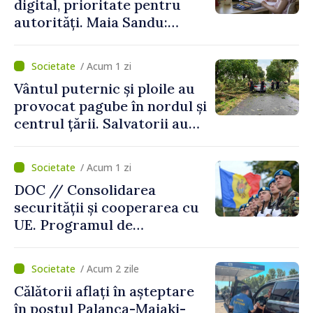
digital, prioritate pentru
autorități. Maia Sandu:
„Trebuie să creăm
mecanisme care să-i
/ Acum 1 zi
protejeze”
Vântul puternic și ploile au
provocat pagube în nordul și
centrul țării. Salvatorii au
intervenit în zece cazuri
/ Acum 1 zi
DOC // Consolidarea
securității și cooperarea cu
UE. Programul de
implementare a Strategiei
Naționale de Apărare pentru
/ Acum 2 zile
perioada 2024–2034,
Călătorii aflați în așteptare
publicat în Monitorul Oficial
în postul Palanca-Maiaki-