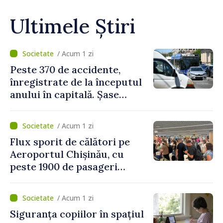
Ultimele Știri
/ Acum 1 zi
Peste 370 de accidente,
înregistrate de la începutul
anului în capitală. Șase
persoane și-au pierdut viața
/ Acum 1 zi
Flux sporit de călători pe
Aeroportul Chișinău, cu
peste 1900 de pasageri
deserviți pe oră în perioada
de vârf a concediilor
/ Acum 1 zi
Siguranța copiilor în spațiul