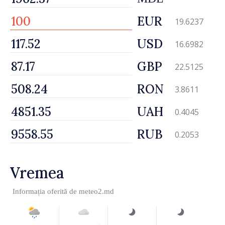
EUR
19.6237
USD
16.6982
GBP
22.5125
RON
3.8611
UAH
0.4045
RUB
0.2053
Vremea
Informația oferită de
meteo2.md