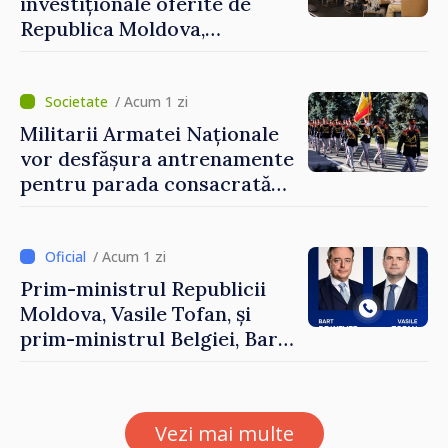
investiționale oferite de
Republica Moldova,
prezentate de vicepremierul
Eugeniu Osmochescu, la
Forumul Diasporei
/ Acum 1 zi
Militarii Armatei Naționale
vor desfășura antrenamente
pentru parada consacrată
Zilei Independenței
/ Acum 1 zi
Prim-ministrul Republicii
Moldova, Vasile Tofan, și
prim-ministrul Belgiei, Bart
De Wever, au discutat
despre parcursul european
al Republicii Moldova.
Vezi mai multe