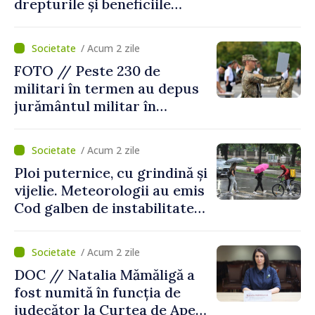
drepturile și beneficiile
asigurării medicale
/ Acum 2 zile
FOTO // Peste 230 de
militari în termen au depus
jurământul militar în
garnizoana Chișinău
/ Acum 2 zile
Ploi puternice, cu grindină și
vijelie. Meteorologii au emis
Cod galben de instabilitate
atmosferică
/ Acum 2 zile
DOC // Natalia Mămăligă a
fost numită în funcția de
judecător la Curtea de Apel