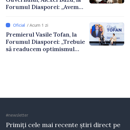
Forumul Diasporei: „Avem
nevoie de fiecare dintre
dumneavoastră pentru a
/ Acum 1 zi
construi comunități mai
Premierul Vasile Tofan, la
puternice”
Forumul Diasporei: „Trebuie
să readucem optimismul
oamenilor și încrederea că
Republica Moldova merge în
direcția corectă”
#newsletter
Primiți cele mai recente știri direct pe