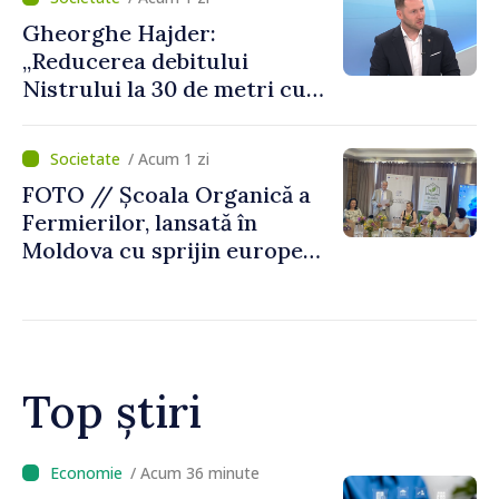
de avarie”
Gheorghe Hajder:
„Reducerea debitului
Nistrului la 30 de metri cubi
pe secundă ar însemna o
„catastrofă naturală”
/ Acum 1 zi
FOTO // Școala Organică a
Fermierilor, lansată în
Moldova cu sprijin european
pentru dezvoltarea
agriculturii durabile
Top știri
/ Acum 13 minute