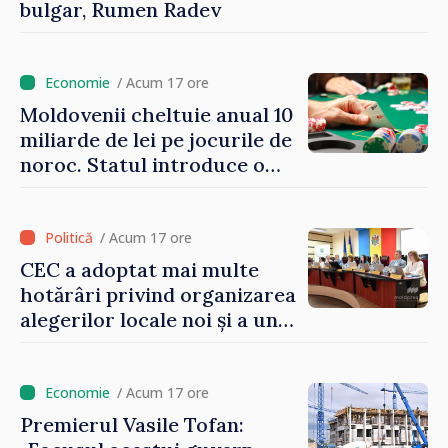
bulgar, Rumen Radev
/ Acum 17 ore
Moldovenii cheltuie anual 10
miliarde de lei pe jocurile de
noroc. Statul introduce o
taxă de 6%, care va aduce
peste 500 de milioane de lei
la buget
/ Acum 17 ore
CEC a adoptat mai multe
hotărâri privind organizarea
alegerilor locale noi și a unui
referendum local în satul
Delacău, raionul Anenii Noi
/ Acum 17 ore
Premierul Vasile Tofan: