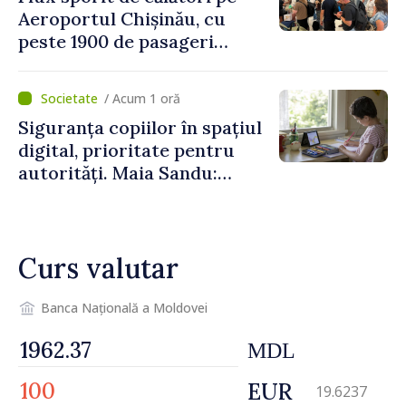
Aeroportul Chișinău, cu
peste 1900 de pasageri
deserviți pe oră în perioada
de vârf a concediilor
/ Acum 1 oră
Siguranța copiilor în spațiul
digital, prioritate pentru
autorități. Maia Sandu:
„Trebuie să creăm
mecanisme care să-i
protejeze”
Curs valutar
Banca Națională a Moldovei
MDL
EUR
19.6237