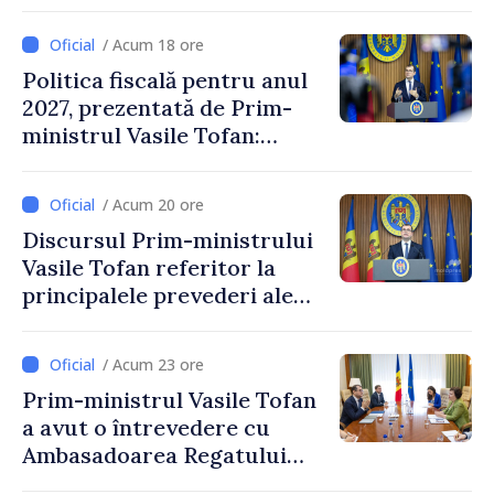
/ Acum 18 ore
Politica fiscală pentru anul
2027, prezentată de Prim-
ministrul Vasile Tofan:
Reducerea poverii pe muncă,
stimularea investițiilor și o
/ Acum 20 ore
taxare mai echitabilă
Discursul Prim-ministrului
Vasile Tofan referitor la
principalele prevederi ale
politicii fiscale pentru anul
2027
/ Acum 23 ore
Prim-ministrul Vasile Tofan
a avut o întrevedere cu
Ambasadoarea Regatului
Unit al Marii Britanii și