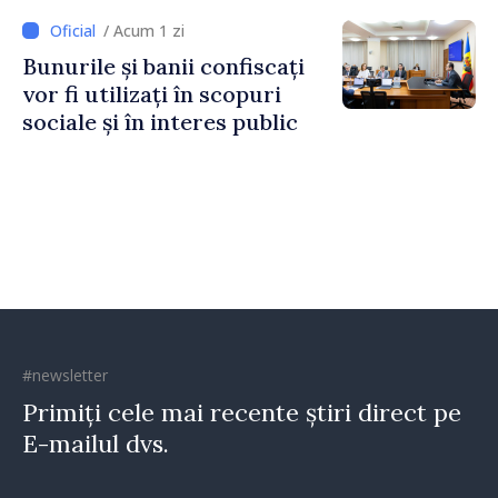
Irlandei de Nord, Fern
/ Acum 1 zi
Horine
Bunurile și banii confiscați
vor fi utilizați în scopuri
sociale și în interes public
#newsletter
Primiți cele mai recente știri direct pe
E-mailul dvs.