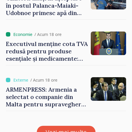
în postul Palanca-Maiaki-
Udobnoe primesc apă din
partea funcționarilor vamali
și a polițiștilor de frontieră
/ Acum 18 ore
Executivul menține cota TVA
redusă pentru produse
esențiale și medicamente:
„Nu facem reformă fiscală
pe seama consumului de
bază al oamenilor”
/ Acum 18 ore
ARMENPRESS: Armenia a
selectat o companie din
Malta pentru supravegherea
sectorului jocurilor de
noroc