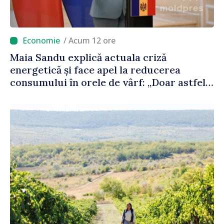
/ Acum 12 ore
Maia Sandu explică actuala criză
energetică și face apel la reducerea
consumului în orele de vârf: „Doar astfel
putem menține prețurile la un nivel mai
mic”