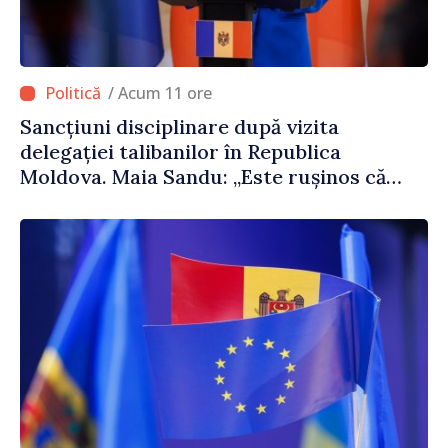
/ Acum 11 ore
Sancțiuni disciplinare după vizita
delegației talibanilor în Republica
Moldova. Maia Sandu: „Este rușinos că
oameni cu funcții înalte nu cunosc
politica statului”