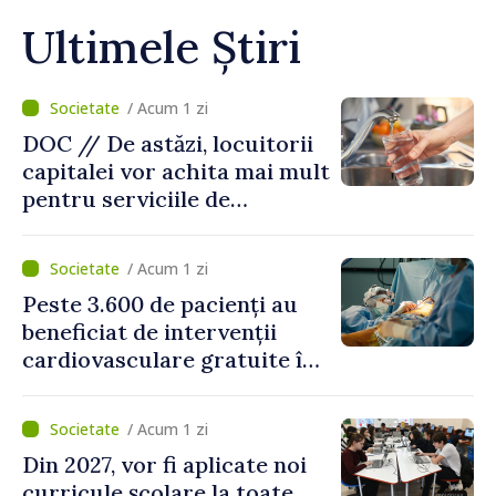
Ultimele Știri
/ Acum 1 zi
DOC // De astăzi, locuitorii
capitalei vor achita mai mult
pentru serviciile de
alimentare cu apă și
canalizare
/ Acum 1 zi
Peste 3.600 de pacienți au
beneficiat de intervenții
cardiovasculare gratuite în
prima jumătate a anului
/ Acum 1 zi
Din 2027, vor fi aplicate noi
curricule școlare la toate