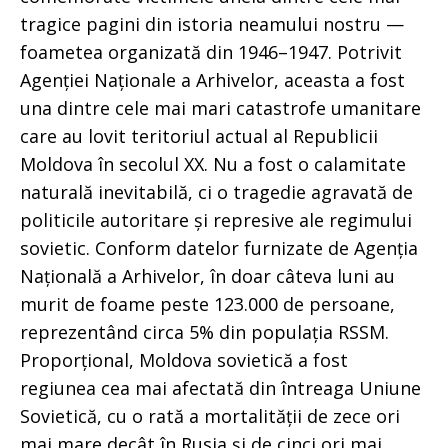
tragice pagini din istoria neamului nostru —
foametea organizată din 1946–1947. Potrivit
Agenției Naționale a Arhivelor, aceasta a fost
una dintre cele mai mari catastrofe umanitare
care au lovit teritoriul actual al Republicii
Moldova în secolul XX. Nu a fost o calamitate
naturală inevitabilă, ci o tragedie agravată de
politicile autoritare și represive ale regimului
sovietic. Conform datelor furnizate de Agenția
Națională a Arhivelor, în doar câteva luni au
murit de foame peste 123.000 de persoane,
reprezentând circa 5% din populația RSSM.
Proporțional, Moldova sovietică a fost
regiunea cea mai afectată din întreaga Uniune
Sovietică, cu o rată a mortalității de zece ori
mai mare decât în Rusia și de cinci ori mai