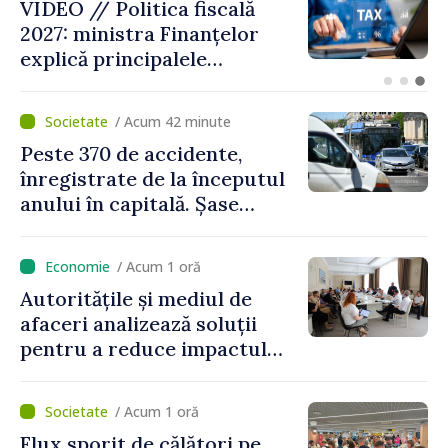
VIDEO // Moldelectrica:
consumatorii finali nu au
fost afectați în urma
avarierii Liniei Bălți–
Dnestrovsk. Lucrările de
/ Acum 42 minute
reparație vor fi efectuate în
Peste 370 de accidente,
regim prioritar
înregistrate de la începutul
anului în capitală. Șase
persoane și-au pierdut viața
/ Acum 1 oră
Autoritățile și mediul de
afaceri analizează soluții
pentru a reduce impactul
provocărilor energetice
asupra economiei
/ Acum 1 oră
Flux sporit de călători pe