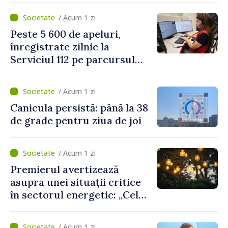
Mediu privind aplicarea a
/ Acum 1 zi
două regulamente din
Peste 5 600 de apeluri,
domeniu
înregistrate zilnic la
Serviciul 112 pe parcursul
lunii iulie. Cei mai mulți
cetățeni au solicitat
/ Acum 1 zi
ambulanța
Canicula persistă: până la 38
de grade pentru ziua de joi
/ Acum 1 zi
Premierul avertizează
asupra unei situații critice
în sectorul energetic: „Cel
mai probabil, mâine nu vom
putea cumpăra nici curent
/ Acum 1 zi