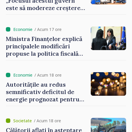
„Focusul acestui guvern
este să modereze creșterea
prețurilor la imobiliare”
/ Acum 17 ore
Ministra Finanțelor explică
principalele modificări
propuse la politica fiscală
2027 privind impozitul pe
venit
/ Acum 18 ore
Autoritățile au redus
semnificativ deficitul de
energie prognozat pentru
astăzi
/ Acum 18 ore
Călătorii aflați în așteptare