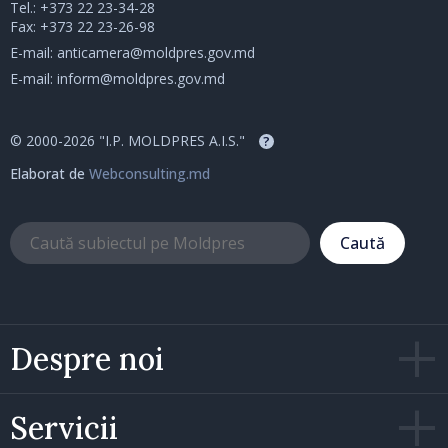
Tel.:
+373 22 23-34-28
Fax: +373 22 23-26-98
E-mail:
anticamera@moldpres.gov.md
E-mail:
inform@moldpres.gov.md
© 2000-2026 "I.P. MOLDPRES A.I.S."
?
Elaborat de
Webconsulting.md
Caută
Despre noi
Servicii