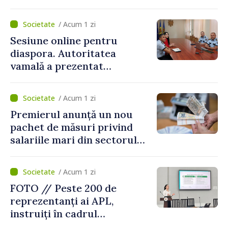
/ Acum 1 zi
Sesiune online pentru
diaspora. Autoritatea
vamală a prezentat
facilitățile oferite la
revenirea în țară
/ Acum 1 zi
Premierul anunță un nou
pachet de măsuri privind
salariile mari din sectorul
public
/ Acum 1 zi
FOTO // Peste 200 de
reprezentanți ai APL,
instruiți în cadrul
Platformelor Locale de