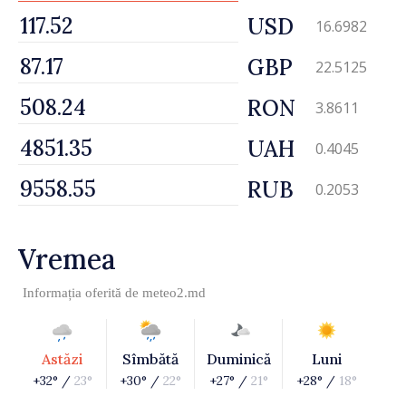
USD
16.6982
GBP
22.5125
RON
3.8611
UAH
0.4045
RUB
0.2053
Vremea
Informația oferită de
meteo2.md
Astăzi
Sîmbătă
Duminică
Luni
+32° /
23°
+30° /
22°
+27° /
21°
+28° /
18°