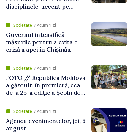
disciplinele: accent pe
dezvoltarea gândirii critice
și folosirea cunoștințelor în
/ Acum 1 zi
situații reale
Guvernul intensifică
măsurile pentru a evita o
criză a apei în Chișinău
/ Acum 1 zi
FOTO // Republica Moldova
a găzduit, în premieră, cea
de-a 25-a ediție a Școlii de
vară EPSA
/ Acum 1 zi
Agenda evenimentelor, joi, 6
august