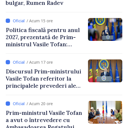
bulgar, Rumen Radev
/ Acum 15 ore
Politica fiscală pentru anul
2027, prezentată de Prim-
ministrul Vasile Tofan:
Reducerea poverii pe muncă,
stimularea investițiilor și o
/ Acum 17 ore
taxare mai echitabilă
Discursul Prim-ministrului
Vasile Tofan referitor la
principalele prevederi ale
politicii fiscale pentru anul
2027
/ Acum 20 ore
Prim-ministrul Vasile Tofan
a avut o întrevedere cu
Ambasadoarea Regatului