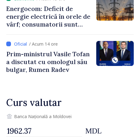
un nivel mai mic”
Energocom: Deficit de
energie electrică în orele de
vârf; consumatorii sunt
îndemnați să economisească
/ Acum 14 ore
Prim-ministrul Vasile Tofan
a discutat cu omologul său
bulgar, Rumen Radev
Curs valutar
Banca Națională a Moldovei
MDL