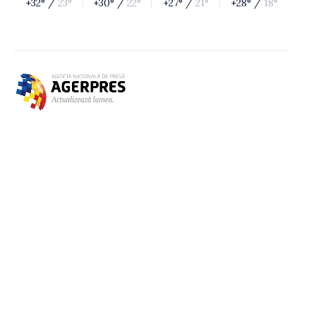
+32° /
23°
+30° /
22°
+27° /
21°
+28° /
18°