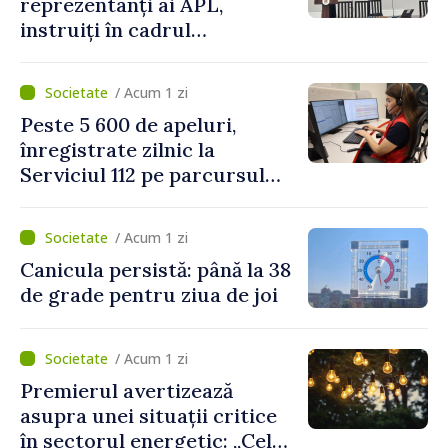
reprezentanți ai APL,
instruiți în cadrul
Platformelor Locale de
Mediu privind aplicarea a
/ Acum 1 zi
două regulamente din
Peste 5 600 de apeluri,
domeniu
înregistrate zilnic la
Serviciul 112 pe parcursul
lunii iulie. Cei mai mulți
cetățeni au solicitat
/ Acum 1 zi
ambulanța
Canicula persistă: până la 38
de grade pentru ziua de joi
/ Acum 1 zi
Premierul avertizează
asupra unei situații critice
în sectorul energetic: „Cel