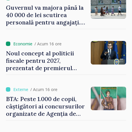
Guvernul va majora până la
40 000 de lei scutirea
personală pentru angajați.
Vasile Tofan: „Aproape 800
de milioane de lei îi lăsăm
oamenilor”
/ Acum 16 ore
Noul concept al politicii
fiscale pentru 2027,
prezentat de premierul
Vasile Tofan: „Taxăm mai
puțin munca, stimulăm
investițiile, taxăm viciile și
/ Acum 16 ore
echilibrăm taxarea
BTA: Peste 1.000 de copii,
consumului”
câștigători ai concursurilor
organizate de Agenția de
Stat pentru Bulgarii din
Străinătate, vor fi premiați