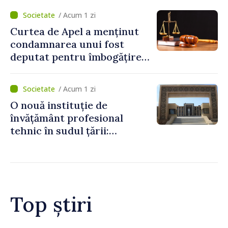
/ Acum 1 zi
Curtea de Apel a menținut
condamnarea unui fost
deputat pentru îmbogățire
ilicită. Acesta va achita
statului peste 2,4 milioane
/ Acum 1 zi
de lei
O nouă instituție de
învățământ profesional
tehnic în sudul țării:
Guvernul a aprobat
înființarea Colegiului moldo-
turc la Comrat
Top știri