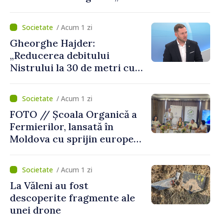
mai probabil, mâine nu vom
putea cumpăra nici curent
/ Acum 1 zi
de avarie”
Gheorghe Hajder:
„Reducerea debitului
Nistrului la 30 de metri cubi
pe secundă ar însemna o
„catastrofă naturală”
/ Acum 1 zi
FOTO // Școala Organică a
Fermierilor, lansată în
Moldova cu sprijin european
pentru dezvoltarea
agriculturii durabile
/ Acum 1 zi
La Văleni au fost
descoperite fragmente ale
unei drone