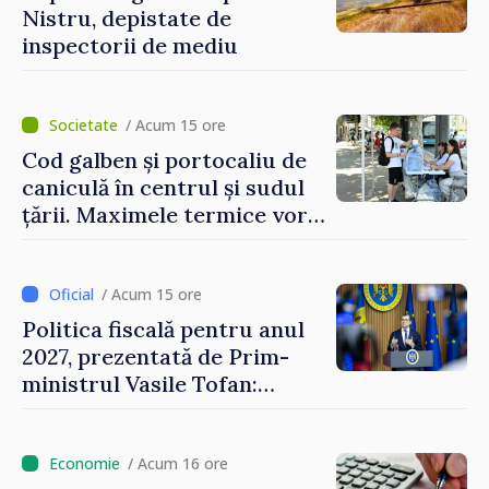
Nistru, depistate de
inspectorii de mediu
/ Acum 15 ore
Cod galben și portocaliu de
caniculă în centrul și sudul
țării. Maximele termice vor
ajunge până la 37°C
/ Acum 15 ore
Politica fiscală pentru anul
2027, prezentată de Prim-
ministrul Vasile Tofan:
Reducerea poverii pe muncă,
stimularea investițiilor și o
taxare mai echitabilă
/ Acum 16 ore