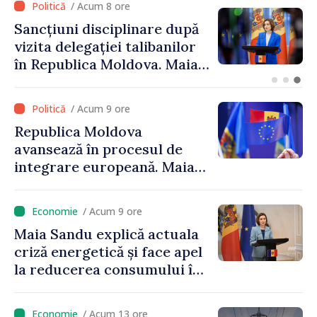
/ Acum 8 ore
Sancțiuni disciplinare după
A
vizita delegației talibanilor
G
în Republica Moldova. Maia
m
Sandu: „Este rușinos că
M
oameni cu funcții înalte nu
l
/ Acum 9 ore
cunosc politica statului”
Republica Moldova
avansează în procesul de
integrare europeană. Maia
Sandu: „Nu ne blochează
niciun stat”
/ Acum 9 ore
Maia Sandu explică actuala
criză energetică și face apel
la reducerea consumului în
orele de vârf: „Doar astfel
putem menține prețurile la
/ Acum 13 ore