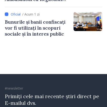
Unit al Marii Britanii și
Irlandei de Nord, Fern
/ Acum 1 zi
Horine
Bunurile și banii confiscați
vor fi utilizați în scopuri
sociale și în interes public
#newsletter
Primiți cele mai recente știri direct pe
E-mailul dvs.