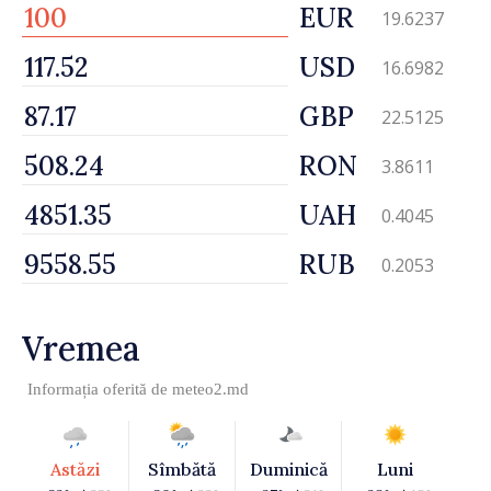
EUR
19.6237
USD
16.6982
GBP
22.5125
RON
3.8611
UAH
0.4045
RUB
0.2053
Vremea
Informația oferită de
meteo2.md
Astăzi
Sîmbătă
Duminică
Luni