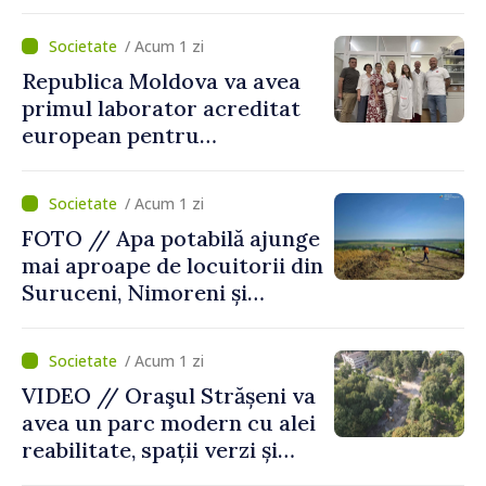
/ Acum 1 zi
Republica Moldova va avea
primul laborator acreditat
european pentru
diagnosticul virusurilor
viței-de-vie
/ Acum 1 zi
FOTO // Apa potabilă ajunge
mai aproape de locuitorii din
Suruceni, Nimoreni și
Malcoci, raionul Ialoveni
/ Acum 1 zi
VIDEO // Oraşul Strășeni va
avea un parc modern cu alei
reabilitate, spații verzi și
zone pentru copii