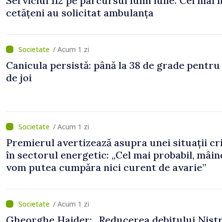
Serviciul 112 pe parcursul lunii iulie. Cei mai 
cetățeni au solicitat ambulanța
/ Acum 1 zi
Canicula persistă: până la 38 de grade pentru
de joi
/ Acum 1 zi
Premierul avertizează asupra unei situații cr
în sectorul energetic: „Cel mai probabil, mâin
vom putea cumpăra nici curent de avarie”
/ Acum 1 zi
Gheorghe Hajder: „Reducerea debitului Nistr