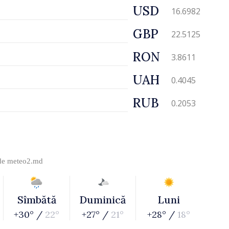
USD
16.6982
GBP
22.5125
RON
3.8611
UAH
0.4045
RUB
0.2053
 de
meteo2.md
Sîmbătă
Duminică
Luni
+30° /
22°
+27° /
21°
+28° /
18°