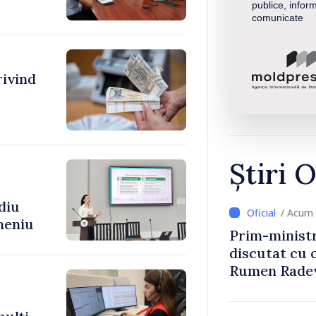
publice, inform
comunicate
rivind
Știri O
diu
/ Acum 
meniu
Prim-ministr
discutat cu 
Rumen Rade