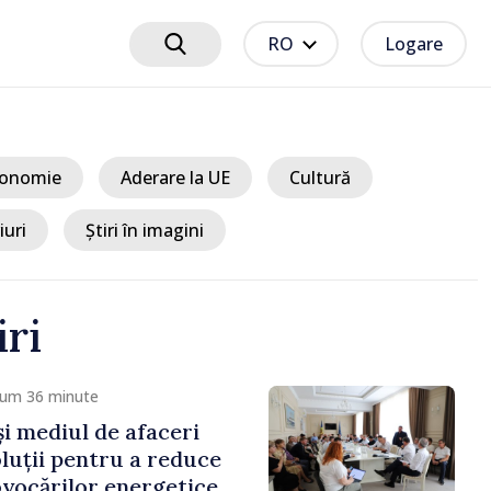
RO
Logare
onomie
Aderare la UE
Cultură
iuri
Știri în imagini
iri
cum 36 minute
și mediul de afaceri
oluții pentru a reduce
vocărilor energetice