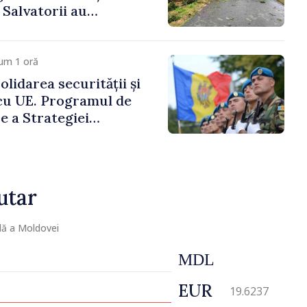
. Salvatorii au
 zece cazuri
um 1 oră
lidarea securității și
cu UE. Programul de
 a Strategiei
 Apărare pentru
4–2034, publicat în
icial
utar
lă a Moldovei
MDL
EUR
19.6237