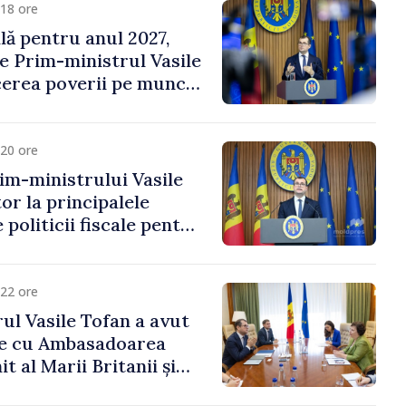
18 ore
ală pentru anul 2027,
e Prim-ministrul Vasile
erea poverii pe muncă,
vestițiilor și o taxare
lă
20 ore
im-ministrului Vasile
or la principalele
 politicii fiscale pentru
22 ore
ul Vasile Tofan a avut
re cu Ambasadoarea
t al Marii Britanii și
Nord, Fern Horine