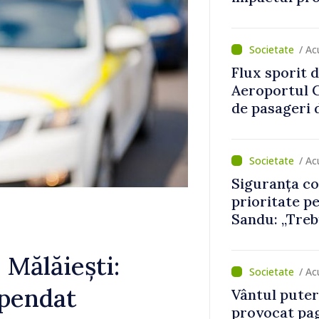
asupra econ
/ A
Flux sporit d
Aeroportul C
de pasageri d
perioada de 
/ Ac
Siguranța cop
prioritate p
Sandu: „Treb
mecanisme ca
 Mălăiești:
/ Ac
spendat
Vântul putern
provocat pag