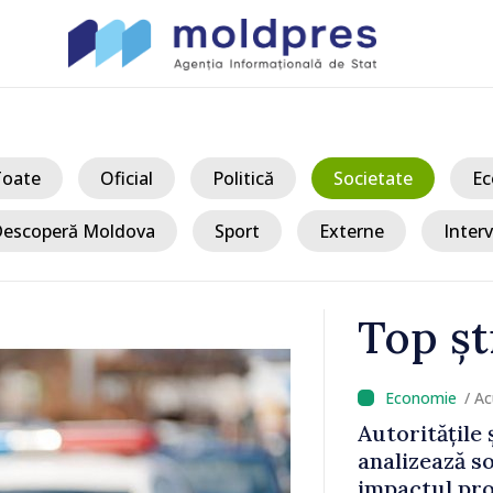
Toate
Oficial
Politică
Societate
Ec
escoperă Moldova
Sport
Externe
Interv
Top șt
/ A
înregistrate
Autoritățile 
 capitală.
analizează s
rdut viața
impactul pro