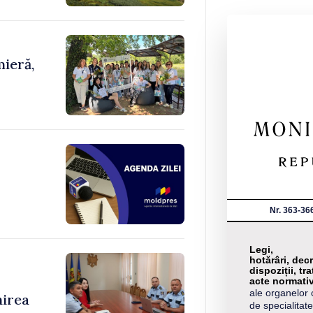
ieră,
Nr. 363-36
Legi,
hotărâri, decr
dispoziții, tra
acte normati
ale organelor 
nirea
de specialitate