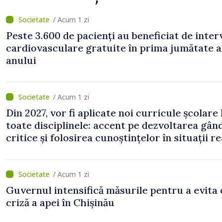
/ Acum 1 zi
Peste 3.600 de pacienți au beneficiat de inter
cardiovasculare gratuite în prima jumătate a
anului
/ Acum 1 zi
Din 2027, vor fi aplicate noi curricule școlare 
toate disciplinele: accent pe dezvoltarea gând
critice și folosirea cunoștințelor în situații re
/ Acum 1 zi
Guvernul intensifică măsurile pentru a evita 
criză a apei în Chișinău