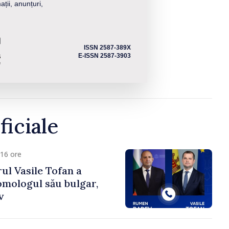
ații, anunțuri,
ISSN 2587-389X
E-ISSN 2587-3903
ficiale
16 ore
ul Vasile Tofan a
omologul său bulgar,
v