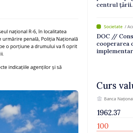
centrul țării
intervenit în
/ Ac
eul național R-6, în localitatea
DOC // Conso
e urmărire penală, Poliția Națională
cooperarea 
pe o porțiune a drumului va fi oprit
implementare
i.
Naționale de
perioada 202
cte indicațiile agenților și să
Monitorul Of
Curs val
Banca Naționa