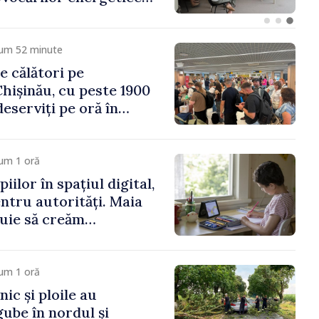
omiei
cum 52 minute
e călători pe
hișinău, cu peste 1900
eserviți pe oră în
vârf a concediilor
um 1 oră
iilor în spațiul digital,
entru autorități. Maia
uie să creăm
re să-i protejeze”
um 1 oră
ic și ploile au
ube în nordul și