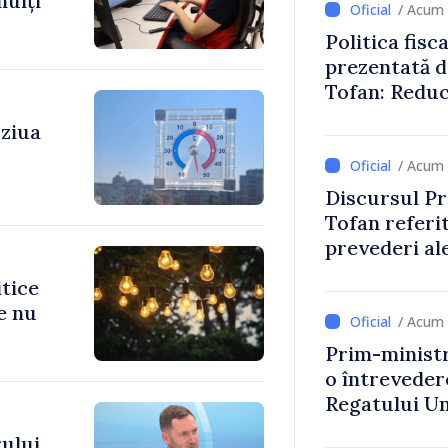
mulți
/ Acum 
Politica fisc
prezentată d
Tofan: Reduc
stimularea in
 ziua
mai echitabi
/ Acum 
Discursul Pr
Tofan referit
prevederi ale
anul 2027
itice
e nu
/ Acum 
Prim-ministr
o întrevede
Regatului Uni
Irlandei de 
ului