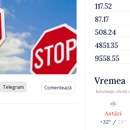
Vremea
Telegram
Comentează
Informația oferită
Astăzi
+32° /
23°