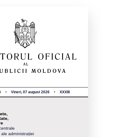
6
Vineri, 07 august 2026
XXXIII
ete,
tate,
ve
centrale
 ale administrației