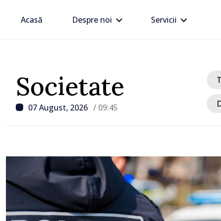
Acasă
Despre noi
Servicii
Societate
D
07 August, 2026
/ 09:45
/ Acum 10 minute
Peste 370 de accidente, 
de la începutul anului în
Șase persoane și-au pie