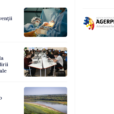
venții
la
irii
ale
o