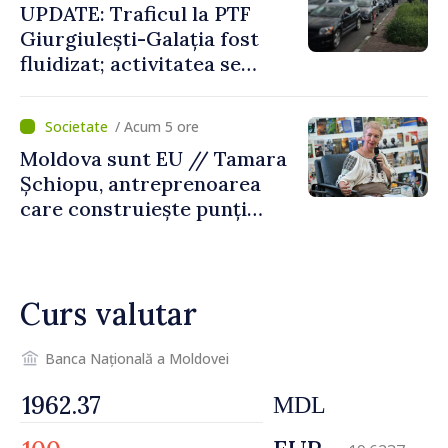
UPDATE: Traficul la PTF
Giurgiulești-Galația fost
fluidizat; activitatea se
desfășoară în condiții
normale
/ Acum 5 ore
Moldova sunt EU // Tamara
Șchiopu, antreprenoarea
care construiește punți
între Marea Britanie și
Republica Moldova
Curs valutar
Banca Națională a Moldovei
MDL