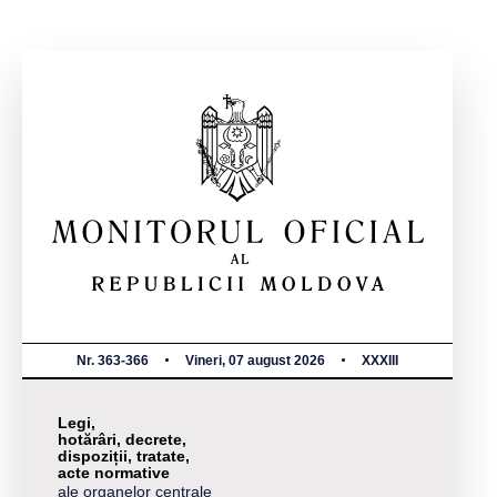
Nr. 363-366
Vineri, 07 august 2026
XXXIII
Legi,
hotărâri, decrete,
dispoziții, tratate,
acte normative
ale organelor centrale