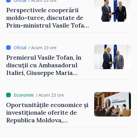
Reuniune la Moghiliov-
/ Acum 23 ore
Podolsk
Perspectivele cooperării
moldo-turce, discutate de
Prim-ministrul Vasile Tofan
și Ambasadorul Turciei,
Uygar Mustafa Sertel
/ Acum 23 ore
Premierul Vasile Tofan, în
discuții cu Ambasadorul
Italiei, Giuseppe Maria
Perricone
/ Acum 23 ore
Oportunitățile economice și
investiționale oferite de
Republica Moldova,
prezentate de vicepremierul
Eugeniu Osmochescu, la