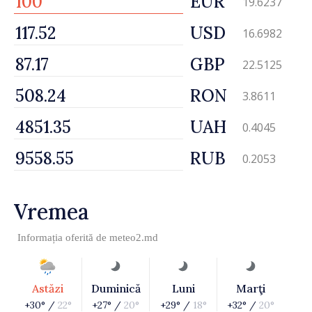
EUR
19.6237
USD
16.6982
GBP
22.5125
RON
3.8611
UAH
0.4045
RUB
0.2053
Vremea
Informația oferită de
meteo2.md
Astăzi
Duminică
Luni
Marţi
+30° /
22°
+27° /
20°
+29° /
18°
+32° /
20°