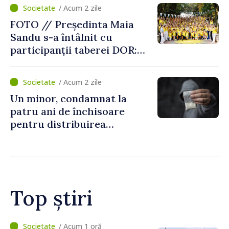
/ Acum 2 zile
FOTO // Președinta Maia
Sandu s-a întâlnit cu
participanții taberei DOR:
„Legătura lor cu țara
noastră rămâne puternică”
/ Acum 2 zile
Un minor, condamnat la
patru ani de închisoare
pentru distribuirea
drogurilor în raionul Edineț
Top știri
/ Acum 44 minute