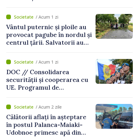
„Trebuie să creăm
mecanisme care să-i
/ Acum 1 zi
protejeze”
Vântul puternic și ploile au
provocat pagube în nordul și
centrul țării. Salvatorii au
intervenit în zece cazuri
/ Acum 1 zi
DOC // Consolidarea
securității și cooperarea cu
UE. Programul de
implementare a Strategiei
Naționale de Apărare pentru
/ Acum 2 zile
perioada 2024–2034,
Călătorii aflați în așteptare
publicat în Monitorul Oficial
în postul Palanca-Maiaki-
Udobnoe primesc apă din