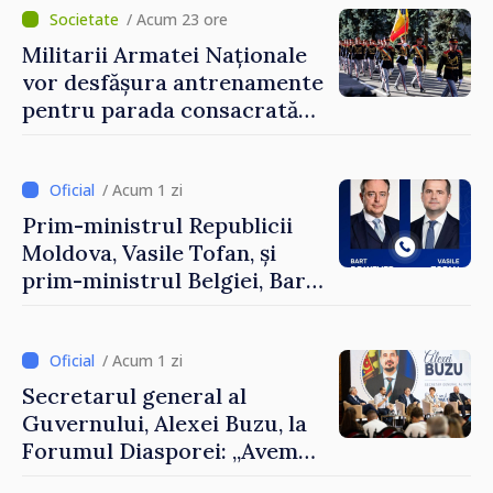
Forumul Diasporei
/ Acum 23 ore
Militarii Armatei Naționale
vor desfășura antrenamente
pentru parada consacrată
Zilei Independenței
/ Acum 1 zi
Prim-ministrul Republicii
Moldova, Vasile Tofan, și
prim-ministrul Belgiei, Bart
De Wever, au discutat
despre parcursul european
al Republicii Moldova.
/ Acum 1 zi
Secretarul general al
Guvernului, Alexei Buzu, la
Forumul Diasporei: „Avem
nevoie de fiecare dintre