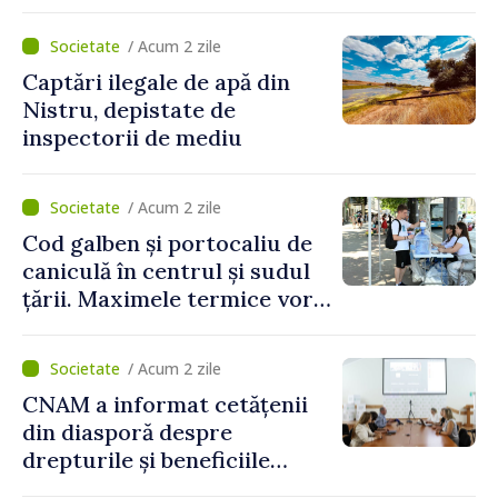
partea funcționarilor vamali
și a polițiștilor de frontieră
/ Acum 2 zile
Captări ilegale de apă din
Nistru, depistate de
inspectorii de mediu
/ Acum 2 zile
Cod galben și portocaliu de
caniculă în centrul și sudul
țării. Maximele termice vor
ajunge până la 37°C
/ Acum 2 zile
CNAM a informat cetățenii
din diasporă despre
drepturile și beneficiile
asigurării medicale