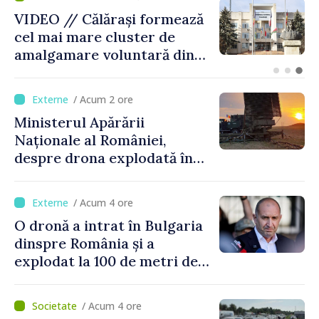
BTA: Tendința de scădere a
nivelului Dunării se menține,
iar situația hidrologică
rămâne dificilă
/ Acum 2 ore
Ministerul Apărării
Naționale al României,
despre drona explodată în
Bulgaria: „Radarele noastre
nu au detectat niciun
/ Acum 4 ore
vehicul aerian”
O dronă a intrat în Bulgaria
dinspre România și a
explodat la 100 de metri de
graniță
/ Acum 4 ore