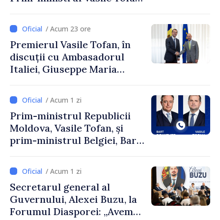
și Ambasadorul Turciei,
Uygar Mustafa Sertel
/ Acum 23 ore
Premierul Vasile Tofan, în
discuții cu Ambasadorul
Italiei, Giuseppe Maria
Perricone
/ Acum 1 zi
Prim-ministrul Republicii
Moldova, Vasile Tofan, și
prim-ministrul Belgiei, Bart
De Wever, au discutat
despre parcursul european
/ Acum 1 zi
al Republicii Moldova.
Secretarul general al
Guvernului, Alexei Buzu, la
Forumul Diasporei: „Avem