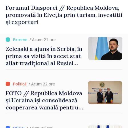
Forumul Diasporei // Republica Moldova,
promovată în Elveția prin turism, investiții
și exporturi
/ Acum 21 ore
Zelenski a ajuns în Serbia, în
prima sa vizită în acest stat
aliat tradițional al Rusiei
după 2022
/ Acum 22 ore
FOTO // Republica Moldova
și Ucraina își consolidează
cooperarea vamală pentru
securizarea frontierei și
integrarea europeană.