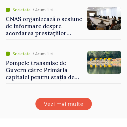
dumneavoastră pentru a
construi comunități mai
/ Acum 1 zi
puternice”
CNAS organizează o sesiune
de informare despre
acordarea prestațiilor
sociale și serviciile
electronice. Cetățenii,
invitați să se înscrie la
/ Acum 1 zi
eveniment
Pompele transmise de
Guvern către Primăria
capitalei pentru stația de
captarea a apei de la Vadul
lui Vodă au fost instalate și
puse în funcțiune
Vezi mai multe