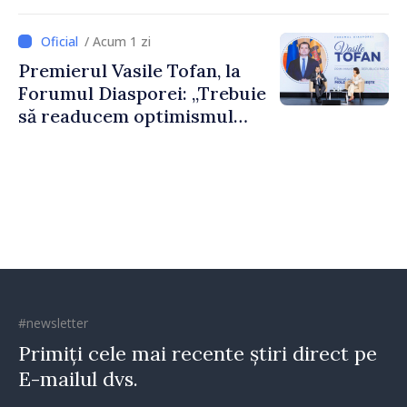
nevoie de fiecare dintre
dumneavoastră pentru a
/ Acum 1 zi
construi comunități mai
Premierul Vasile Tofan, la
puternice”
Forumul Diasporei: „Trebuie
să readucem optimismul
oamenilor și încrederea că
Republica Moldova merge în
direcția corectă”
#newsletter
Primiți cele mai recente știri direct pe
E-mailul dvs.