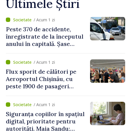
Ultimele Știri
/ Acum 1 zi
Peste 370 de accidente,
înregistrate de la începutul
anului în capitală. Șase
persoane și-au pierdut viața
/ Acum 1 zi
Flux sporit de călători pe
Aeroportul Chișinău, cu
peste 1900 de pasageri
deserviți pe oră în perioada
de vârf a concediilor
/ Acum 1 zi
Siguranța copiilor în spațiul
digital, prioritate pentru
autorități. Maia Sandu: