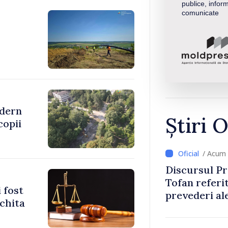
publice, inform
comunicate
odern
Știri O
copii
/ Acum 
Discursul Pr
Tofan referit
 fost
prevederi ale
achita
anul 2027