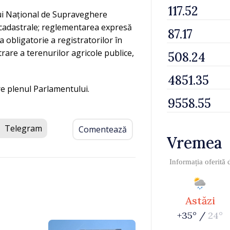
lui Național de Supraveghere
or cadastrale; reglementarea expresă
a obligatorie a registratorilor în
trare a terenurilor agricole publice,
re plenul Parlamentului.
Telegram
Comentează
Vremea
Informația oferită
Astăzi
+35° /
24°