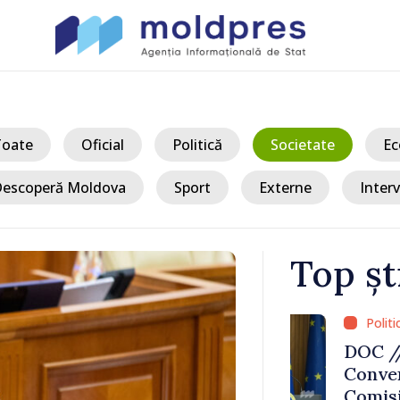
Toate
Oficial
Politică
Societate
Ec
escoperă Moldova
Sport
Externe
Interv
Top șt
/ Acu
 fiscale
DOC // Legea
de premierul
Convenției p
i puțin
Comisiei Int