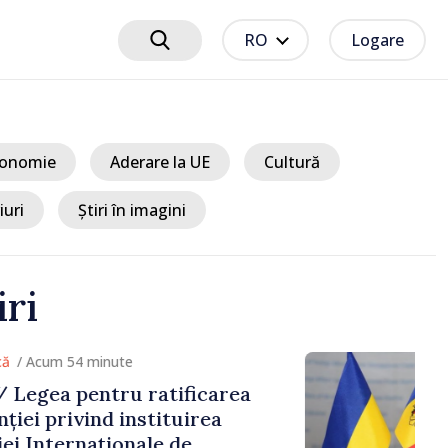
RO
Logare
onomie
Aderare la UE
Cultură
iuri
Știri în imagini
iri
m 54 minute
 pentru ratificarea
rivind instituirea
ernaționale de