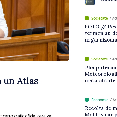
țiile, taxăm
Reclamații p
area
publicată în 
/ A
FOTO // Pest
termen au de
în garnizoan
/ Ac
Ploi puternice
Meteorologii
 un Atlas
instabilitat
/ A
Recolta de m
Moldova ar p
cartografic oficial care va