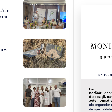
tă în
rea
unei
Nr. 359-3
Legi,
hotărâri, decr
dispoziții, tra
acte normati
ale organelor 
de specialitate