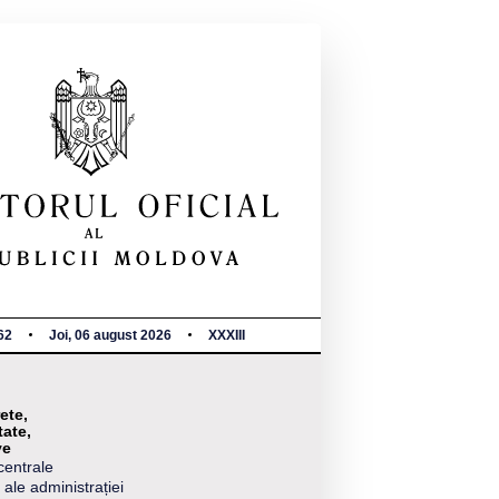
62
Joi, 06 august 2026
XXXIII
ete,
tate,
ve
centrale
 ale administrației