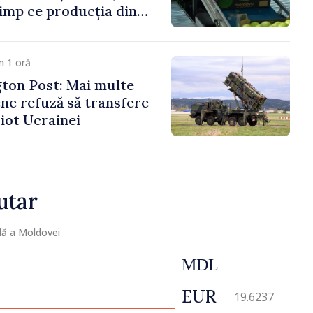
timp ce producția din
mată în scădere
m 1 oră
ton Post: Mai multe
ne refuză să transfere
iot Ucrainei
utar
lă a Moldovei
MDL
EUR
19.6237