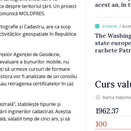
acest an, în 
e despre teritoriul țării. Un proiect
UE este esti
, comunică MOLDPRES.
/ Acu
rtografie și Cadastru, are ca scop
activităților geospațiale în Republica
The Washing
state europe
rachete Patr
nțelor Agenției de Geodezie,
e evaluare a bunurilor mobile, nu
gați să urmeze cursuri de formare
stora vor fi analizate de un consiliu
Curs val
au retragerea certificatelor în caz
Banca Naționa
rală”, stabilește tipurile și
rii inginerilor cadastrali. Aceștia
, valabil timp de cinci ani, și să