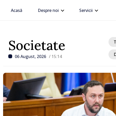
Acasă
Despre noi
Servicii
Societate
D
06 August, 2026
/ 15:14
/ Acum 30 minute
Noul concept al politicii
pentru 2027, prezentat 
Vasile Tofan: „Taxăm ma