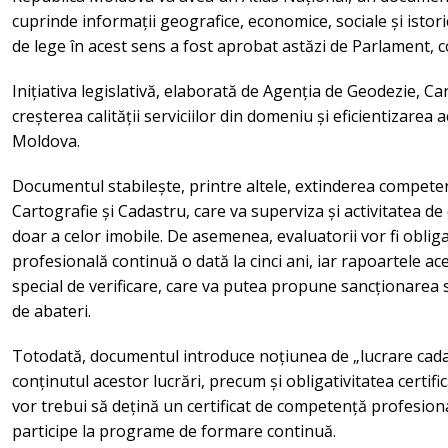
cuprinde informații geografice, economice, sociale și istoric
de lege în acest sens a fost aprobat astăzi de Parlament
Inițiativa legislativă, elaborată de Agenția de Geodezie, Ca
creșterea calității serviciilor din domeniu și eficientizarea 
Moldova.
Documentul stabilește, printre altele, extinderea compete
Cartografie și Cadastru, care va superviza și activitatea d
doar a celor imobile. De asemenea, evaluatorii vor fi obli
profesională continuă o dată la cinci ani, iar rapoartele ace
special de verificare, care va putea propune sancționarea s
de abateri.
Totodată, documentul introduce noțiunea de „lucrare cadast
conținutul acestor lucrări, precum și obligativitatea certifică
vor trebui să dețină un certificat de competență profesională
participe la programe de formare continuă.