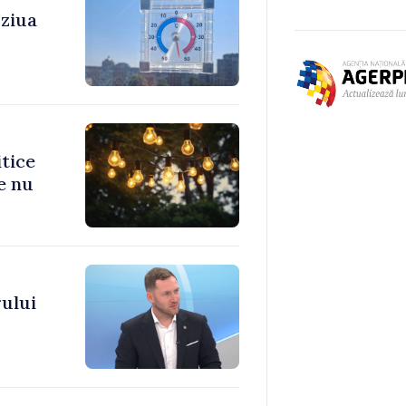
 ziua
itice
e nu
ului