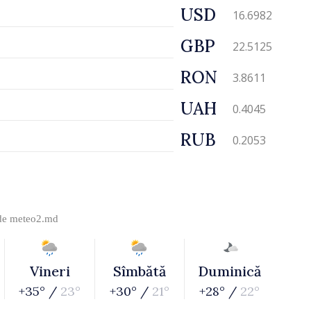
USD
16.6982
GBP
22.5125
RON
3.8611
UAH
0.4045
RUB
0.2053
 de
meteo2.md
Vineri
Sîmbătă
Duminică
+35° /
23°
+30° /
21°
+28° /
22°