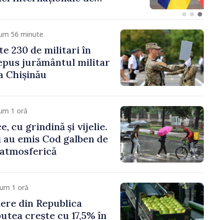
entru Ucraina,
Monitorul Oficial
cum 56 minute
e 230 de militari în
pus jurământul militar
a Chișinău
um 1 oră
, cu grindină și vijelie.
 au emis Cod galben de
e atmosferică
cum 1 oră
ere din Republica
utea crește cu 17,5% în