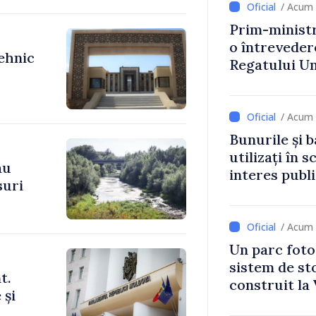
/ Acum 
Prim-ministr
o întrevede
tehnic
Regatului Uni
Irlandei de 
/ Acum 
Bunurile și b
utilizați în s
au
interes publ
suri
/ Acum 
Un parc foto
sistem de st
t.
construit la 
 și