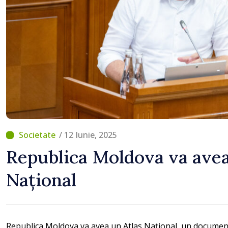
munca, stimulăm investi
viciile și echilibrăm tax
consumului”
/ 12 Iunie, 2025
Republica Moldova va avea
Național
Republica Moldova va avea un Atlas Național, un document 