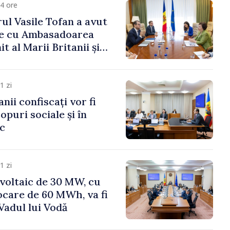
4 ore
ul Vasile Tofan a avut
re cu Ambasadoarea
t al Marii Britanii și
Nord, Fern Horine
1 zi
anii confiscați vor fi
copuri sociale și în
ic
1 zi
voltaic de 30 MW, cu
ocare de 60 MWh, va fi
Vadul lui Vodă