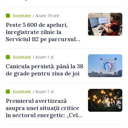
Platformelor Locale de
Mediu privind aplicarea a
/ Acum 19 ore
două regulamente din
Peste 5 600 de apeluri,
domeniu
înregistrate zilnic la
Serviciul 112 pe parcursul
lunii iulie. Cei mai mulți
cetățeni au solicitat
/ Acum 1 zi
ambulanța
Canicula persistă: până la 38
de grade pentru ziua de joi
/ Acum 1 zi
Premierul avertizează
asupra unei situații critice
în sectorul energetic: „Cel
mai probabil, mâine nu vom