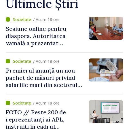
Ultimele Știri
/ Acum 18 ore
Sesiune online pentru
diaspora. Autoritatea
vamală a prezentat
facilitățile oferite la
revenirea în țară
/ Acum 18 ore
Premierul anunță un nou
pachet de măsuri privind
salariile mari din sectorul
public
/ Acum 18 ore
FOTO // Peste 200 de
reprezentanți ai APL,
instruiți în cadrul