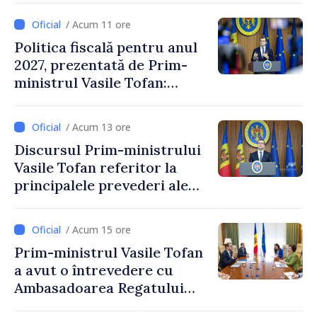
/ Acum 11 ore
Politica fiscală pentru anul
2027, prezentată de Prim-
ministrul Vasile Tofan:
Reducerea poverii pe muncă,
stimularea investițiilor și o
/ Acum 13 ore
taxare mai echitabilă
Discursul Prim-ministrului
Vasile Tofan referitor la
principalele prevederi ale
politicii fiscale pentru anul
2027
/ Acum 15 ore
Prim-ministrul Vasile Tofan
a avut o întrevedere cu
Ambasadoarea Regatului
Unit al Marii Britanii și