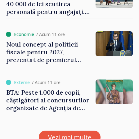
40 000 de lei scutirea
personală pentru angajați.
Vasile Tofan: „Aproape 800
de milioane de lei îi lăsăm
oamenilor”
/ Acum 11 ore
Noul concept al politicii
fiscale pentru 2027,
prezentat de premierul
Vasile Tofan: „Taxăm mai
puțin munca, stimulăm
investițiile, taxăm viciile și
/ Acum 11 ore
echilibrăm taxarea
BTA: Peste 1.000 de copii,
consumului”
câștigători ai concursurilor
organizate de Agenția de
Stat pentru Bulgarii din
Străinătate, vor fi premiați
Vezi mai multe