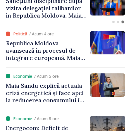
Adunarea Populară a
Găgăuziei trebuie să aibă un
mandat deplin. Președinta
Maia Sandu: „Alegerile să fie
libere și corecte””
/ Acum 4 ore
Republica Moldova
avansează în procesul de
integrare europeană. Maia
Sandu: „Nu ne blochează
niciun stat”
/ Acum 5 ore
Maia Sandu explică actuala
criză energetică și face apel
la reducerea consumului în
orele de vârf: „Doar astfel
putem menține prețurile la
/ Acum 8 ore
un nivel mai mic”
Energocom: Deficit de