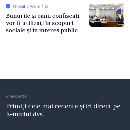
Irlandei de Nord, Fern
/ Acum 1 zi
Horine
Bunurile și banii confiscați
vor fi utilizați în scopuri
sociale și în interes public
#newsletter
Primiți cele mai recente știri direct pe
E-mailul dvs.