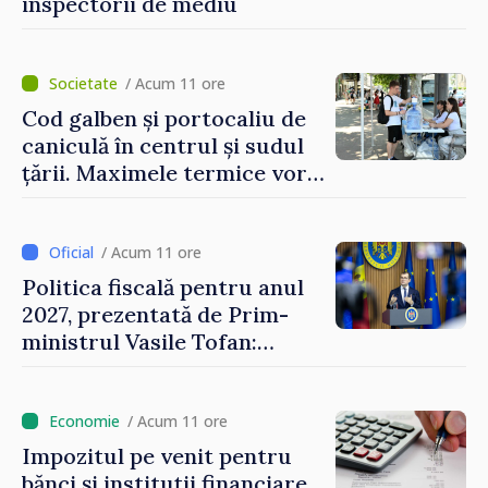
inspectorii de mediu
/ Acum 11 ore
Cod galben și portocaliu de
caniculă în centrul și sudul
țării. Maximele termice vor
ajunge până la 37°C
/ Acum 11 ore
Politica fiscală pentru anul
2027, prezentată de Prim-
ministrul Vasile Tofan:
Reducerea poverii pe muncă,
stimularea investițiilor și o
taxare mai echitabilă
/ Acum 11 ore
Impozitul pe venit pentru
bănci și instituții financiare