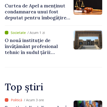
Curtea de Apel a menținut
condamnarea unui fost
deputat pentru îmbogățire
ilicită. Acesta va achita
statului peste 2,4 milioane
/ Acum 1 zi
de lei
O nouă instituție de
învățământ profesional
tehnic în sudul țării:
Guvernul a aprobat
înființarea Colegiului moldo-
turc la Comrat
Top știri
/ Acum 2 ore