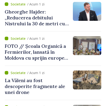
putea cumpăra nici curent
/ Acum 1 zi
de avarie”
Gheorghe Hajder:
„Reducerea debitului
Nistrului la 30 de metri cubi
pe secundă ar însemna o
„catastrofă naturală”
/ Acum 1 zi
FOTO // Școala Organică a
Fermierilor, lansată în
Moldova cu sprijin european
pentru dezvoltarea
agriculturii durabile
/ Acum 1 zi
La Văleni au fost
descoperite fragmente ale
unei drone