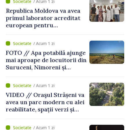
/ Acum 1 zi
Republica Moldova va avea
primul laborator acreditat
european pentru
diagnosticul virusurilor
viței-de-vie
/ Acum 1 zi
FOTO // Apa potabilă ajunge
mai aproape de locuitorii din
Suruceni, Nimoreni și
Malcoci, raionul Ialoveni
/ Acum 1 zi
VIDEO // Oraşul Strășeni va
avea un parc modern cu alei
reabilitate, spații verzi și
zone pentru copii
/ Acum 1 zi