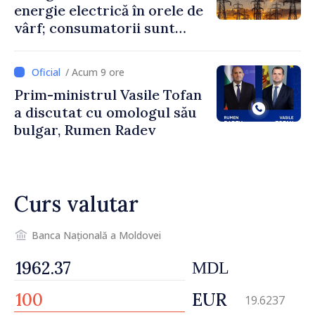
energie electrică în orele de
vârf; consumatorii sunt
îndemnați să economisească
/ Acum 9 ore
Prim-ministrul Vasile Tofan
a discutat cu omologul său
bulgar, Rumen Radev
Curs valutar
Banca Națională a Moldovei
MDL
EUR
19.6237