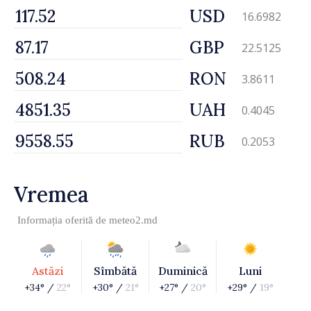
USD
16.6982
GBP
22.5125
RON
3.8611
UAH
0.4045
RUB
0.2053
Vremea
Informația oferită de
meteo2.md
Astăzi
Sîmbătă
Duminică
Luni
+34° /
22°
+30° /
21°
+27° /
20°
+29° /
19°