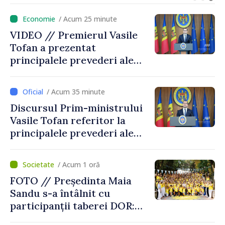
/ Acum 25 minute
VIDEO // Premierul Vasile
Tofan a prezentat
principalele prevederi ale
politicii fiscale pentru anul
2027
/ Acum 35 minute
Discursul Prim-ministrului
Vasile Tofan referitor la
principalele prevederi ale
politicii fiscale pentru anul
2027
/ Acum 1 oră
FOTO // Președinta Maia
Sandu s-a întâlnit cu
participanții taberei DOR:
„Legătura lor cu țara