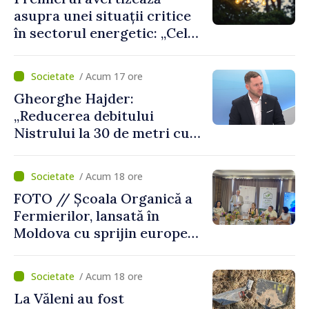
asupra unei situații critice
în sectorul energetic: „Cel
mai probabil, mâine nu vom
putea cumpăra nici curent
/ Acum 17 ore
de avarie”
Gheorghe Hajder:
„Reducerea debitului
Nistrului la 30 de metri cubi
pe secundă ar însemna o
„catastrofă naturală”
/ Acum 18 ore
FOTO // Școala Organică a
Fermierilor, lansată în
Moldova cu sprijin european
pentru dezvoltarea
agriculturii durabile
/ Acum 18 ore
La Văleni au fost