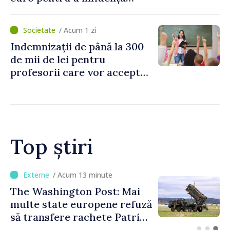
polițiștii
/ Acum 1 zi
Indemnizații de până la 300
de mii de lei pentru
profesorii care vor accepta
să meargă să activeze în alte
școli, după reorganizarea
instituțiilor
Top știri
/ Acum 13 minute
The Washington Post: Mai
multe state europene refuză
să transfere rachete Patriot
Ucrainei