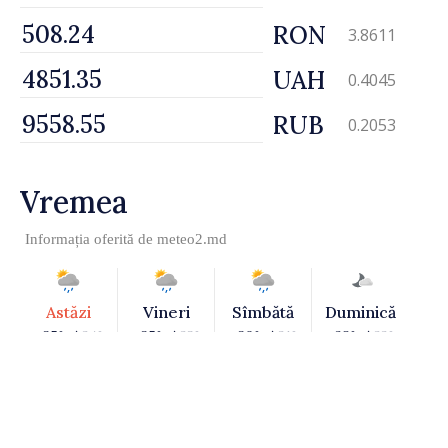
RON
3.8611
UAH
0.4045
RUB
0.2053
Vremea
Informația oferită de
meteo2.md
Astăzi
Vineri
Sîmbătă
Duminică
+35° /
24°
+35° /
23°
+30° /
21°
+28° /
22°