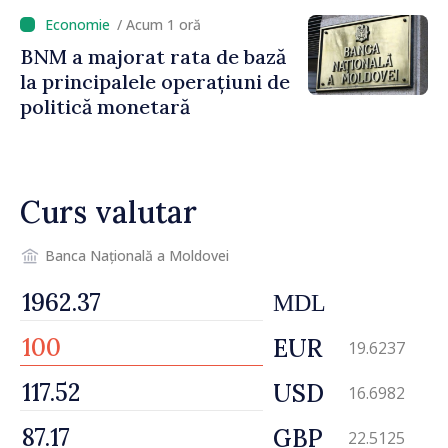
noastră rămâne puternică”
/ Acum 1 oră
BNM a majorat rata de bază
la principalele operațiuni de
politică monetară
Curs valutar
Banca Națională a Moldovei
MDL
EUR
19.6237
USD
16.6982
GBP
22.5125