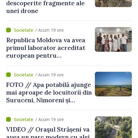
descoperite fragmente ale
unei drone
/ Acum 19 ore
Republica Moldova va avea
primul laborator acreditat
european pentru
diagnosticul virusurilor
viței-de-vie
/ Acum 19 ore
FOTO // Apa potabilă ajunge
mai aproape de locuitorii din
Suruceni, Nimoreni și
Malcoci, raionul Ialoveni
/ Acum 19 ore
VIDEO // Oraşul Strășeni va
avea un parc modern cu alei