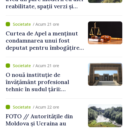
reabilitate, spații verzi și
zone pentru copii
/ Acum 21 ore
Curtea de Apel a menținut
condamnarea unui fost
deputat pentru îmbogățire
ilicită. Acesta va achita
statului peste 2,4 milioane
/ Acum 21 ore
de lei
O nouă instituție de
învățământ profesional
tehnic în sudul țării:
Guvernul a aprobat
înființarea Colegiului moldo-
/ Acum 22 ore
turc la Comrat
FOTO // Autoritățile din
Moldova și Ucraina au