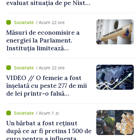
evaluat situația de pe Nistru
și pregătesc măsuri pentru
diminuarea riscurilor
/ Acum 22 ore
Măsuri de economisire a
energiei la Parlament.
Instituția limitează
consumul de electricitate și
apă caldă
/ Acum 22 ore
VIDEO // O femeie a fost
înșelată cu peste 277 de mii
de lei printr-o falsă
platformă de investiții online
/ Acum 1 zi
Un bărbat a fost reținut
după ce ar fi pretins 1 500 de
euro pentru a influența