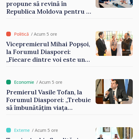
propune să revină în
Republica Moldova pentru a
contribui la dezvoltarea
registrului naval național
/ Acum 5 ore
Vicepremierul Mihai Popșoi,
la Forumul Diasporei:
„Fiecare dintre voi este un
ambasador al țării noastre și
contribuie la promovarea
imaginii Republicii Moldova”
/ Acum 5 ore
Premierul Vasile Tofan, la
Forumul Diasporei: „Trebuie
să îmbunătățim viața
oamenilor și să repornim
motoarele economiei”
/ Acum 5 ore