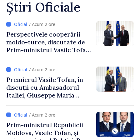
Știri Oficiale
/ Acum 2 ore
Perspectivele cooperării
moldo-turce, discutate de
Prim-ministrul Vasile Tofan
și Ambasadorul Turciei,
Uygar Mustafa Sertel
/ Acum 2 ore
Premierul Vasile Tofan, în
discuții cu Ambasadorul
Italiei, Giuseppe Maria
Perricone
/ Acum 2 ore
Prim-ministrul Republicii
Moldova, Vasile Tofan, și