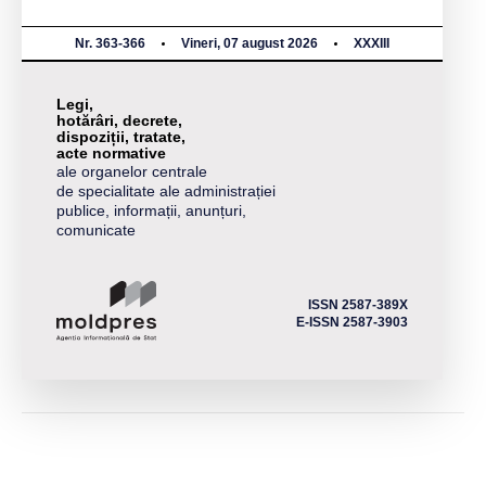
Nr. 363-366
Vineri, 07 august 2026
XXXIII
Legi,
hotărâri, decrete,
dispoziții, tratate,
acte normative
ale organelor centrale
de specialitate ale administrației
publice, informații, anunțuri,
comunicate
ISSN 2587-389X
E-ISSN 2587-3903