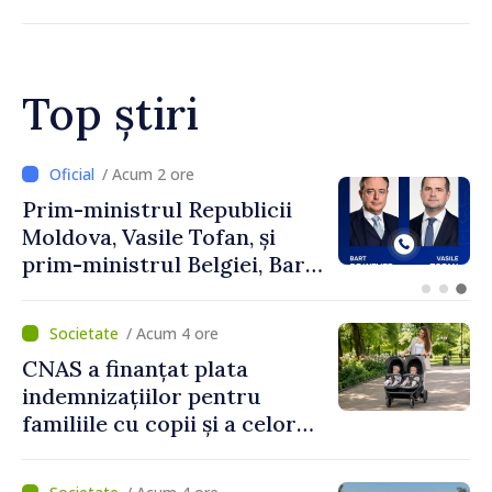
Top știri
/ Acum 2 ore
Perspectivele cooperării
moldo-turce, discutate de
Prim-ministrul Vasile Tofan
și Ambasadorul Turciei,
Uygar Mustafa Sertel
/ Acum 4 ore
CNAS a finanțat plata
indemnizațiilor pentru
familiile cu copii și a celor
pentru incapacitate
temporară de muncă