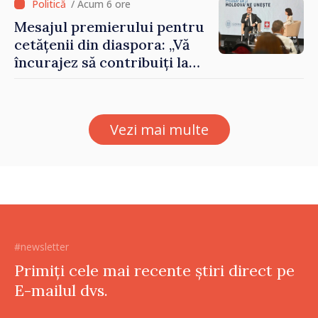
/ Acum 6 ore
Mesajul premierului pentru
cetățenii din diaspora: „Vă
încurajez să contribuiți la
dezvoltarea Republicii
Moldova”
Vezi mai multe
#newsletter
Primiți cele mai recente știri direct pe
E-mailul dvs.