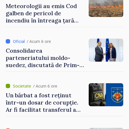
Meteorologii au emis Cod
galben de pericol de
incendiu în întreaga țară
până pe 14 august
/ Acum 6 ore
Consolidarea
parteneriatului moldo-
suedez, discutată de Prim-
ministrul Vasile Tofan și
Ambasadoarea Suediei,
Petra Lärke
/ Acum 6 ore
Un bărbat a fost reținut
într-un dosar de corupție.
Ar fi facilitat transferul a
60.000 de dolari prin
portofele electronice