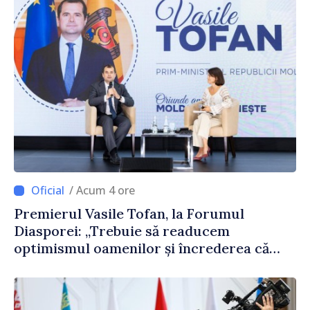
/ Acum 4 ore
Premierul Vasile Tofan, la Forumul
Diasporei: „Trebuie să readucem
optimismul oamenilor și încrederea că
Republica Moldova merge în direcția
corectă”