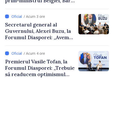
prim-ministrul Belgiei, Bart
De Wever, au discutat
despre parcursul european
/ Acum 3 ore
al Republicii Moldova.
Secretarul general al
Guvernului, Alexei Buzu, la
Forumul Diasporei: „Avem
nevoie de fiecare dintre
dumneavoastră pentru a
/ Acum 4 ore
construi comunități mai
Premierul Vasile Tofan, la
puternice”
Forumul Diasporei: „Trebuie
să readucem optimismul
oamenilor și încrederea că
Republica Moldova merge în
direcția corectă”