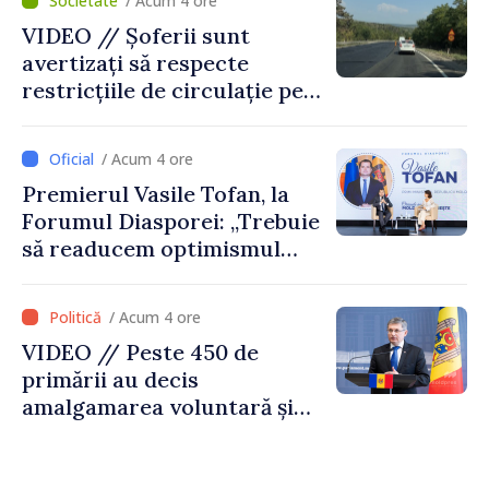
/ Acum 4 ore
VIDEO // Șoferii sunt
avertizați să respecte
restricțiile de circulație pe
drumul R3, unde se
desfășoară lucrări de
/ Acum 4 ore
reparație
Premierul Vasile Tofan, la
Forumul Diasporei: „Trebuie
să readucem optimismul
oamenilor și încrederea că
Republica Moldova merge în
/ Acum 4 ore
direcția corectă”
VIDEO // Peste 450 de
primării au decis
amalgamarea voluntară și
vor beneficia de fonduri
pentru investiții. Igor
Grosu: „Este important să