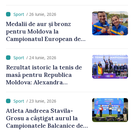
/ 26 Iunie, 2026
Medalii de aur și bronz
pentru Moldova la
Campionatul European de
kaiac-canoe: Daniela Cociu a
devenit campioană
/ 24 Iunie, 2026
europeană
Rezultat istoric la tenis de
masă pentru Republica
Moldova: Alexandra
Chiriacova a cucerit medalia
de bronz la Campionatele
/ 23 Iunie, 2026
Europene
Atleta Andreea Stavila-
Grosu a câștigat aurul la
Campionatele Balcanice de
atletism