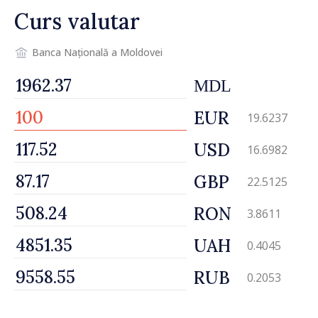
Curs valutar
depășim blocajele și să dăm o
șansă localităților să se
dezvolte”
Banca Națională a Moldovei
MDL
EUR
19.6237
USD
16.6982
GBP
22.5125
RON
3.8611
UAH
0.4045
RUB
0.2053