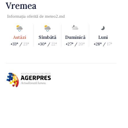
Vremea
Informația oferită de
meteo2.md
Astăzi
Sîmbătă
Duminică
Luni
+33° /
23°
+30° /
22°
+27° /
20°
+28° /
17°