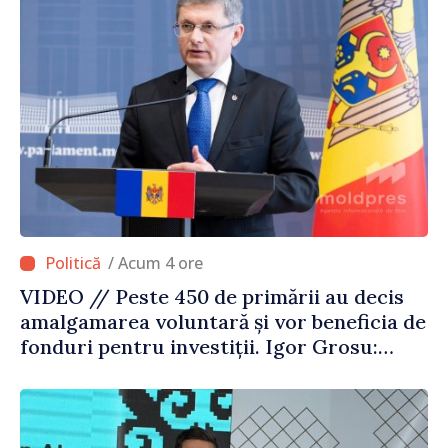
/ Acum 4 ore
VIDEO // Peste 450 de primării au decis
amalgamarea voluntară și vor beneficia de
fonduri pentru investiții. Igor Grosu:
„Este important să depășim blocajele și să
dăm o șansă localităților să se dezvolte”