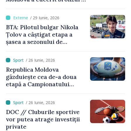
Campionatul European
Divizia Trophy
/ 29 Iunie, 2026
BTA: Pilotul bulgar Nikola
Țolov a câștigat etapa a
șasea a sezonului de
Formula 2 din Austria
/ 26 Iunie, 2026
Republica Moldova
găzduiește cea de-a doua
etapă a Campionatului
European de rugby
/ 26 Iunie, 2026
DOC // Cluburile sportive
vor putea atrage investiții
private