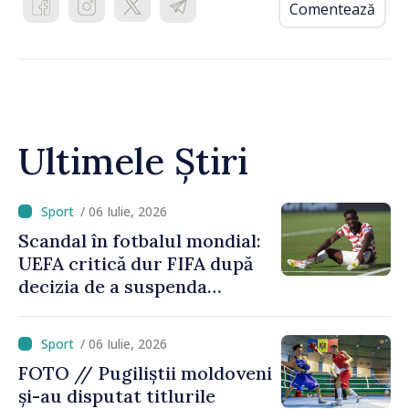
Comentează
Ultimele Știri
/ 06 Iulie, 2026
Scandal în fotbalul mondial:
UEFA critică dur FIFA după
decizia de a suspenda
cartonașul roșu primit de
americanul Folarin Balogun
/ 06 Iulie, 2026
FOTO // Pugiliștii moldoveni
și-au disputat titlurile