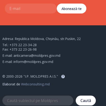
Abonează-te
Adresa: Republica Moldova, Chișinău, str.Puskin, 22
Tel.:
+373 22 23-34-28
Fax: +373 22 23-26-98
E-mail:
anticamera@moldpres.gov.md
E-mail:
inform@moldpres.gov.md
© 2000-2026 "I.P. MOLDPRES A.I.S."
?
Elaborat de
Webconsulting.md
Caută