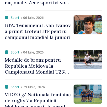
naționale. Zece sportivi vor
merge la Europene
/ 06 Iulie, 2026
BTA: Tenismenul Ivan Ivanov
a primit trofeul ITF pentru
campionul mondial la juniori
/ 04 Iulie, 2026
Medalie de bronz pentru
Republica Moldova la
Campionatul Mondial U23:
canoistul Mihai Chihaia a
urcat pe podium
/ 29 Iunie, 2026
VIDEO // Naționala feminină
de rugby 7 a Republicii
Moldova a cucerit bronzul la