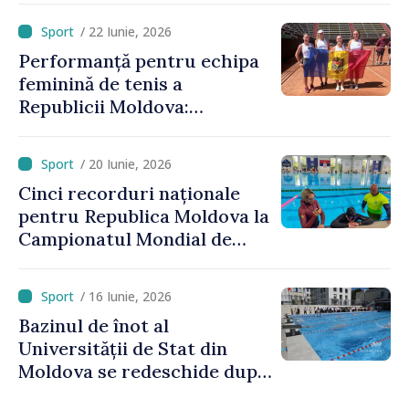
/ 22 Iunie, 2026
Performanță pentru echipa
feminină de tenis a
Republicii Moldova:
calificare spectaculoasă
după o pauză de 25 de ani
/ 20 Iunie, 2026
Cinci recorduri naționale
pentru Republica Moldova la
Campionatul Mondial de
scufundări în bazin închis
/ 16 Iunie, 2026
Bazinul de înot al
Universității de Stat din
Moldova se redeschide după
renovare