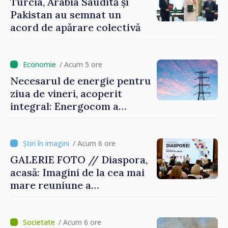
Turcia, Arabia Saudită și
Pakistan au semnat un
acord de apărare colectivă
/ Acum 5 ore
Necesarul de energie pentru
ziua de vineri, acoperit
integral: Energocom a
rezervat volumele
/ Acum 6 ore
GALERIE FOTO // Diaspora,
acasă: Imagini de la cea mai
mare reuniune a
moldovenilor de peste
hotare
/ Acum 6 ore