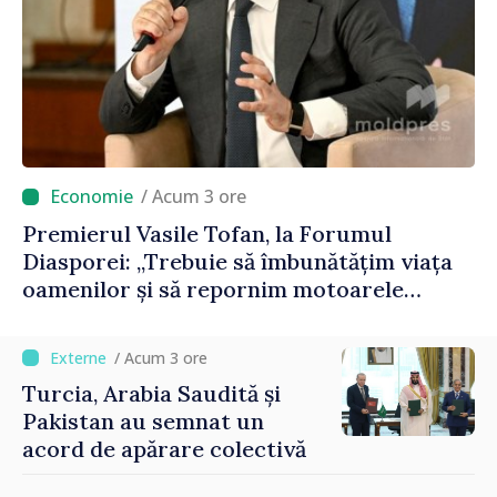
/ Acum 3 ore
Premierul Vasile Tofan, la Forumul
Diasporei: „Trebuie să îmbunătățim viața
oamenilor și să repornim motoarele
economiei”
/ Acum 3 ore
Turcia, Arabia Saudită și
Pakistan au semnat un
acord de apărare colectivă