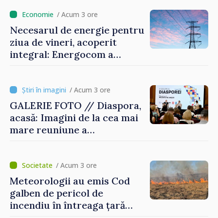
/ Acum 3 ore
Necesarul de energie pentru
ziua de vineri, acoperit
integral: Energocom a
rezervat volumele
/ Acum 3 ore
GALERIE FOTO // Diaspora,
acasă: Imagini de la cea mai
mare reuniune a
moldovenilor de peste
hotare
/ Acum 3 ore
Meteorologii au emis Cod
galben de pericol de
incendiu în întreaga țară
până pe 14 august