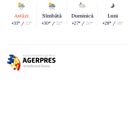
Astăzi
Sîmbătă
Duminică
Luni
+33° /
23°
+30° /
22°
+27° /
20°
+28° /
18°