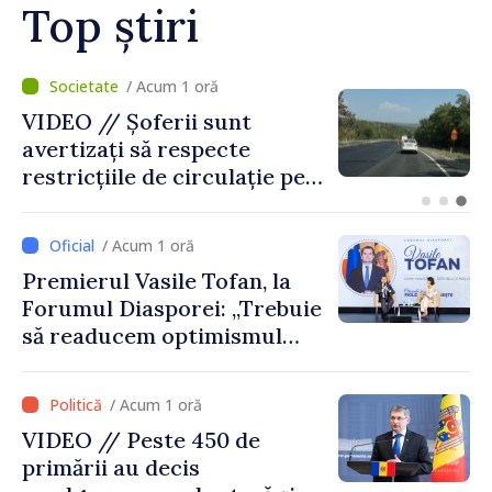
Top știri
/ Acum 16 minute
Prim-ministrul Republicii
Moldova, Vasile Tofan, și
prim-ministrul Belgiei, Bart
De Wever, au discutat
despre parcursul european
/ Acum 1 oră
al Republicii Moldova.
Premierul Vasile Tofan, la
Forumul Diasporei: „Trebuie
să readucem optimismul
oamenilor și încrederea că
Republica Moldova merge în
/ Acum 1 oră
direcția corectă”
VIDEO // Peste 450 de
primării au decis