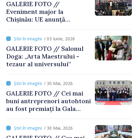
GALERIE FOTO //
Eveniment major la
Chișinău: UE anunță
investiții de 1 miliard de euro
în Republica Moldova
/ 03 Iunie, 2026
GALERIE FOTO // Salonul
Doga: „Arta Maestrului -
tezaur al universului”
/ 30 Mai, 2026
GALERIE FOTO // Cei mai
buni antreprenori autohtoni
au fost premiați la Gala
Businessului Moldovenesc
/ 30 Mai, 2026
GALERIE FOTO // Cea mai