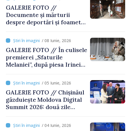
GALERIE FOTO //
Documente și mărturii
despre deportări și foamete,
prezentate la Expoziția
„Teroarea de stat în Moldova
/ 08 Iunie, 2026
sovietică. Amploare, victime
GALERIE FOTO // În culisele
și făptași”
premierei „Sfaturile
Melaniei”, după piesa Irinei
Nechit
/ 05 Iunie, 2026
GALERIE FOTO // Chișinăul
găzduiește Moldova Digital
Summit 2026: două zile
dedicate inovației și
transformării digitale
/ 04 Iunie, 2026