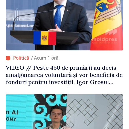
/ Acum 1 oră
VIDEO // Peste 450 de primării au decis
amalgamarea voluntară și vor beneficia de
fonduri pentru investiții. Igor Grosu:
„Este important să depășim blocajele și să
dăm o șansă localităților să se dezvolte”