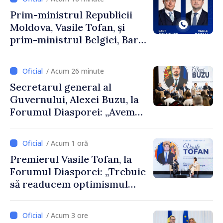
Prim-ministrul Republicii
Moldova, Vasile Tofan, și
prim-ministrul Belgiei, Bart
De Wever, au discutat
despre parcursul european
/ Acum 26 minute
al Republicii Moldova.
Secretarul general al
Guvernului, Alexei Buzu, la
Forumul Diasporei: „Avem
nevoie de fiecare dintre
dumneavoastră pentru a
/ Acum 1 oră
construi comunități mai
Premierul Vasile Tofan, la
puternice”
Forumul Diasporei: „Trebuie
să readucem optimismul
oamenilor și încrederea că
Republica Moldova merge în
/ Acum 3 ore
direcția corectă”