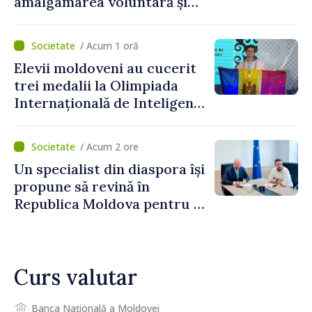
amalgamarea voluntară și
vor beneficia de fonduri
pentru investiții. Igor
/ Acum 1 oră
Grosu: „Este important să
Elevii moldoveni au cucerit
depășim blocajele și să dăm o
trei medalii la Olimpiada
șansă localităților să se
Internațională de Inteligență
dezvolte”
Artificială
/ Acum 2 ore
Un specialist din diaspora își
propune să revină în
Republica Moldova pentru a
contribui la dezvoltarea
registrului naval național
Curs valutar
Banca Națională a Moldovei