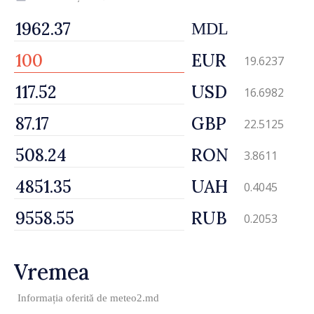
MDL
EUR
19.6237
USD
16.6982
GBP
22.5125
RON
3.8611
UAH
0.4045
RUB
0.2053
Vremea
Informația oferită de
meteo2.md