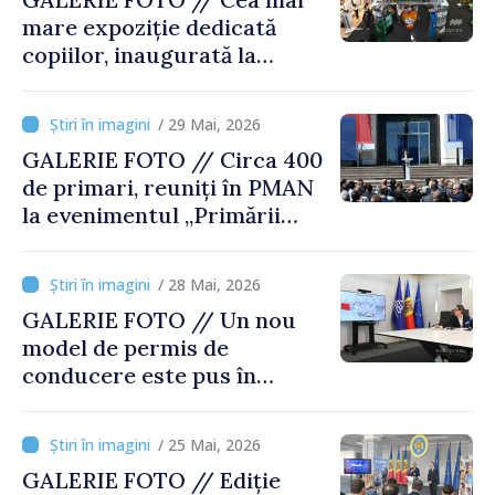
mare expoziție dedicată
copiilor, inaugurată la
Moldexpo
/ 29 Mai, 2026
GALERIE FOTO // Circa 400
de primari, reuniți în PMAN
la evenimentul „Primării
Puternice. Localități
Dezvoltate” . Premierul
/ 28 Mai, 2026
interimar al României,
GALERIE FOTO // Un nou
invitat special
model de permis de
conducere este pus în
circulație în Republica
Moldova
/ 25 Mai, 2026
GALERIE FOTO // Ediție