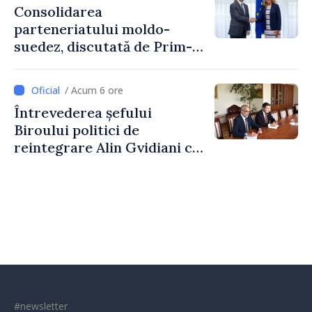
Consolidarea
parteneriatului moldo-
suedez, discutată de Prim-
ministrul Vasile Tofan și
Ambasadoarea Suediei,
/ Acum 6 ore
Petra Lärke
Întrevederea șefului
Biroului politici de
reintegrare Alin Gvidiani cu
reprezentanții Misiunii
Comitetului Internațional al
Crucii Roșii în Moldova
#newsletter