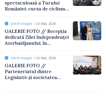
spectaculoasă a Turului
României: cursa de ciclism
de peste 800 de km leagă
Chișinăul de București
/ 23 Mai, 2026
GALERIE FOTO // Recepția
dedicată Zilei Independenței
Azerbaidjanului, în
obiectivul MOLDPRES
/ 22 Mai, 2026
GALERIE FOTO //
Parteneriatul dintre
Legislativ și societatea
civilă, reconfirmat la
conferința anuală de la
Chișinău