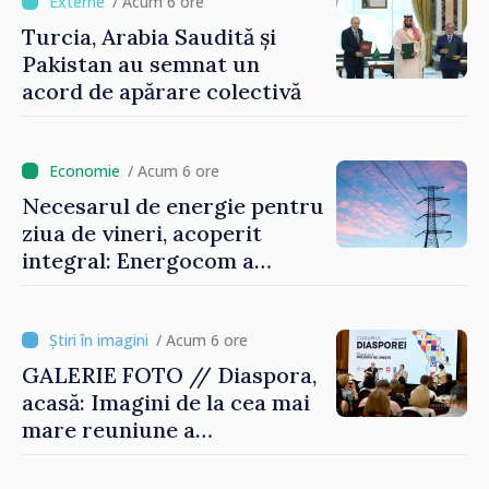
/ Acum 6 ore
Turcia, Arabia Saudită și
Pakistan au semnat un
acord de apărare colectivă
/ Acum 6 ore
Necesarul de energie pentru
ziua de vineri, acoperit
integral: Energocom a
rezervat volumele
/ Acum 6 ore
GALERIE FOTO // Diaspora,
acasă: Imagini de la cea mai
mare reuniune a
moldovenilor de peste
hotare