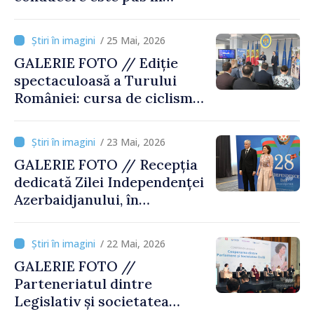
circulație în Republica
Moldova
/ 25 Mai, 2026
GALERIE FOTO // Ediție
spectaculoasă a Turului
României: cursa de ciclism
de peste 800 de km leagă
Chișinăul de București
/ 23 Mai, 2026
GALERIE FOTO // Recepția
dedicată Zilei Independenței
Azerbaidjanului, în
obiectivul MOLDPRES
/ 22 Mai, 2026
GALERIE FOTO //
Parteneriatul dintre
Legislativ și societatea