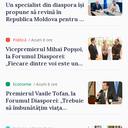
Un specialist din diaspora își
propune să revină în
Republica Moldova pentru a
contribui la dezvoltarea
registrului naval național
/ Acum 6 ore
Vicepremierul Mihai Popșoi,
la Forumul Diasporei:
„Fiecare dintre voi este un
ambasador al țării noastre și
contribuie la promovarea
imaginii Republicii Moldova”
/ Acum 6 ore
Premierul Vasile Tofan, la
Forumul Diasporei: „Trebuie
să îmbunătățim viața
oamenilor și să repornim
motoarele economiei”