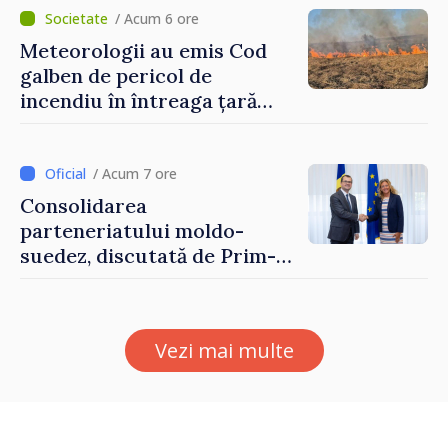
/ Acum 6 ore
Meteorologii au emis Cod
galben de pericol de
incendiu în întreaga țară
până pe 14 august
/ Acum 7 ore
Consolidarea
parteneriatului moldo-
suedez, discutată de Prim-
ministrul Vasile Tofan și
Ambasadoarea Suediei,
Petra Lärke
Vezi mai multe