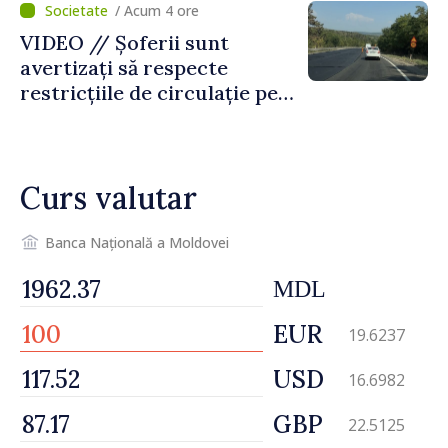
/ Acum 4 ore
VIDEO // Șoferii sunt
avertizați să respecte
restricțiile de circulație pe
drumul R3, unde se
desfășoară lucrări de
reparație
Curs valutar
Banca Națională a Moldovei
MDL
EUR
19.6237
USD
16.6982
GBP
22.5125