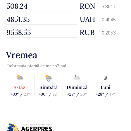
RON
3.8611
UAH
0.4045
RUB
0.2053
Vremea
Informația oferită de
meteo2.md
Astăzi
Sîmbătă
Duminică
Luni
+33° /
23°
+30° /
22°
+27° /
20°
+28° /
17°