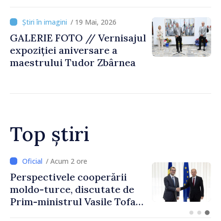
civilă, reconfirmat la
conferința anuală de la
/ 19 Mai, 2026
Chișinău
GALERIE FOTO // Vernisajul
expoziției aniversare a
maestrului Tudor Zbârnea
Top știri
/ Acum 16 minute
Forumul Diasporei //
Republica Moldova,
promovată în Elveția prin
turism, investiții și