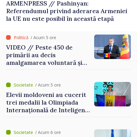
ARMENPRESS // Pashinyan:
Referendumul privind aderarea Armeniei
la UE nu este posibil în această etapă
/ Acum 5 ore
VIDEO // Peste 450 de
primării au decis
amalgamarea voluntară și
vor beneficia de fonduri
pentru investiții. Igor
Grosu: „Este important să
/ Acum 5 ore
depășim blocajele și să dăm o
Elevii moldoveni au cucerit
șansă localităților să se
trei medalii la Olimpiada
dezvolte”
Internațională de Inteligență
Artificială
/ Acum 6 ore