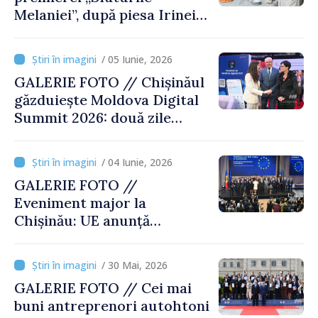
Melaniei”, după piesa Irinei
Nechit
/ 05 Iunie, 2026
GALERIE FOTO // Chișinăul
găzduiește Moldova Digital
Summit 2026: două zile
dedicate inovației și
transformării digitale
/ 04 Iunie, 2026
GALERIE FOTO //
Eveniment major la
Chișinău: UE anunță
investiții de 1 miliard de euro
în Republica Moldova
/ 30 Mai, 2026
GALERIE FOTO // Cei mai
buni antreprenori autohtoni