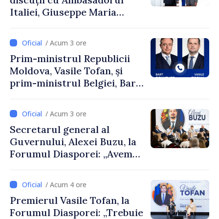
Italiei, Giuseppe Maria
Perricone
/ Acum 3 ore
Prim-ministrul Republicii
Moldova, Vasile Tofan, și
prim-ministrul Belgiei, Bart
De Wever, au discutat
despre parcursul european
/ Acum 3 ore
al Republicii Moldova.
Secretarul general al
Guvernului, Alexei Buzu, la
Forumul Diasporei: „Avem
nevoie de fiecare dintre
dumneavoastră pentru a
/ Acum 4 ore
construi comunități mai
Premierul Vasile Tofan, la
puternice”
Forumul Diasporei: „Trebuie