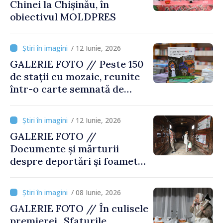
Chinei la Chișinău, în
obiectivul MOLDPRES
/ 12 Iunie, 2026
GALERIE FOTO // Peste 150
de stații cu mozaic, reunite
într-o carte semnată de
Ștefan Susai
/ 12 Iunie, 2026
GALERIE FOTO //
Documente și mărturii
despre deportări și foamete,
prezentate la Expoziția
„Teroarea de stat în Moldova
/ 08 Iunie, 2026
sovietică. Amploare, victime
GALERIE FOTO // În culisele
și făptași”
premierei „Sfaturile