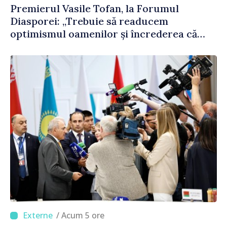
Premierul Vasile Tofan, la Forumul
Diasporei: „Trebuie să readucem
optimismul oamenilor și încrederea că
Republica Moldova merge în direcția
corectă”
/ Acum 5 ore