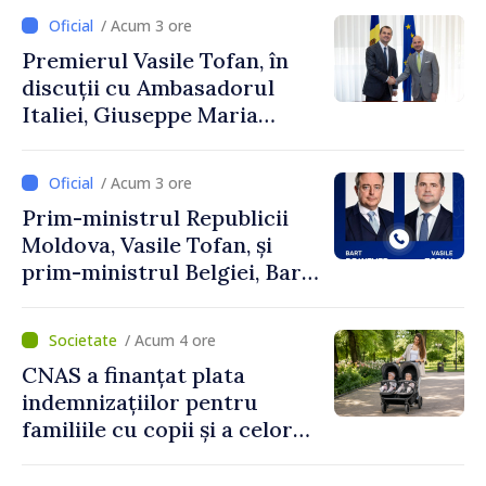
exporturi
/ Acum 3 ore
Premierul Vasile Tofan, în
discuții cu Ambasadorul
Italiei, Giuseppe Maria
Perricone
/ Acum 3 ore
Prim-ministrul Republicii
Moldova, Vasile Tofan, și
prim-ministrul Belgiei, Bart
De Wever, au discutat
despre parcursul european
/ Acum 4 ore
al Republicii Moldova.
CNAS a finanțat plata
indemnizațiilor pentru
familiile cu copii și a celor
pentru incapacitate
temporară de muncă