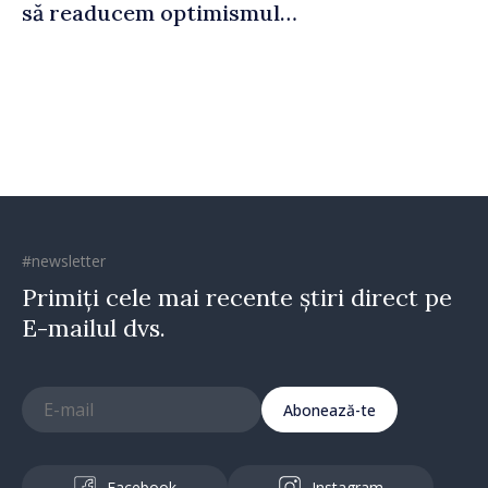
să readucem optimismul
oamenilor și încrederea că
Republica Moldova merge în
direcția corectă”
#newsletter
Primiți cele mai recente știri direct pe
E-mailul dvs.
Abonează-te
Facebook
Instagram