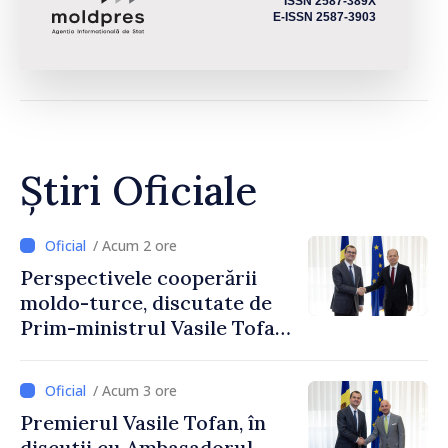
ISSN 2587-389X
E-ISSN 2587-3903
Știri Oficiale
/ Acum 2 ore
Perspectivele cooperării
moldo-turce, discutate de
Prim-ministrul Vasile Tofan
și Ambasadorul Turciei,
Uygar Mustafa Sertel
/ Acum 3 ore
Premierul Vasile Tofan, în
discuții cu Ambasadorul