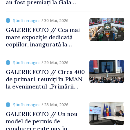
au fost premiați la Gala
Businessului Moldovenesc
/ 30 Mai, 2026
GALERIE FOTO // Cea mai
mare expoziție dedicată
copiilor, inaugurată la
Moldexpo
/ 29 Mai, 2026
GALERIE FOTO // Circa 400
de primari, reuniți în PMAN
la evenimentul „Primării
Puternice. Localități
Dezvoltate” . Premierul
/ 28 Mai, 2026
interimar al României,
GALERIE FOTO // Un nou
invitat special
model de permis de
conducere este pus în