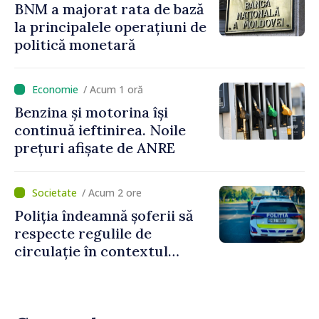
BNM a majorat rata de bază
la principalele operațiuni de
politică monetară
/ Acum 1 oră
Benzina și motorina își
continuă ieftinirea. Noile
prețuri afișate de ANRE
/ Acum 2 ore
Poliția îndeamnă șoferii să
respecte regulile de
circulație în contextul
intensificării traficului din
perioada concediilor