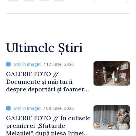
Ultimele Știri
/ 12 Iunie, 2026
GALERIE FOTO //
Documente și mărturii
despre deportări și foamete,
prezentate la Expoziția
„Teroarea de stat în Moldova
/ 08 Iunie, 2026
sovietică. Amploare, victime
GALERIE FOTO // În culisele
și făptași”
premierei „Sfaturile
Melaniei”, după piesa Irinei