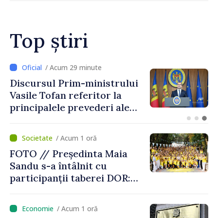
Top știri
/ Acum 7 minute
The Washington Post: Mai
multe state europene refuză
să transfere rachete Patriot
Ucrainei
/ Acum 1 oră
FOTO // Președinta Maia
Sandu s-a întâlnit cu
participanții taberei DOR:
„Legătura lor cu țara
noastră rămâne puternică”
/ Acum 1 oră