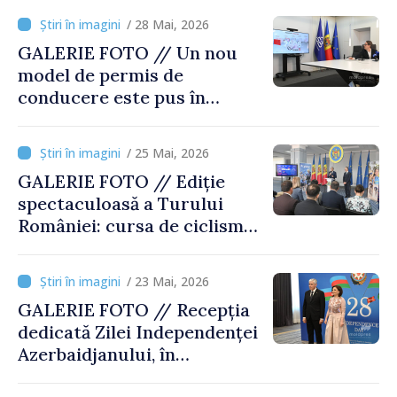
Dezvoltate” . Premierul
/ 28 Mai, 2026
interimar al României,
GALERIE FOTO // Un nou
invitat special
model de permis de
conducere este pus în
circulație în Republica
Moldova
/ 25 Mai, 2026
GALERIE FOTO // Ediție
spectaculoasă a Turului
României: cursa de ciclism
de peste 800 de km leagă
Chișinăul de București
/ 23 Mai, 2026
GALERIE FOTO // Recepția
dedicată Zilei Independenței
Azerbaidjanului, în
obiectivul MOLDPRES