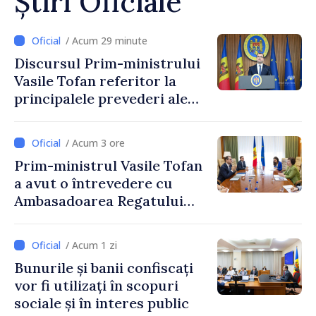
Știri Oficiale
/ Acum 29 minute
Discursul Prim-ministrului
Vasile Tofan referitor la
principalele prevederi ale
politicii fiscale pentru anul
2027
/ Acum 3 ore
Prim-ministrul Vasile Tofan
a avut o întrevedere cu
Ambasadoarea Regatului
Unit al Marii Britanii și
Irlandei de Nord, Fern
/ Acum 1 zi
Horine
Bunurile și banii confiscați
vor fi utilizați în scopuri
sociale și în interes public