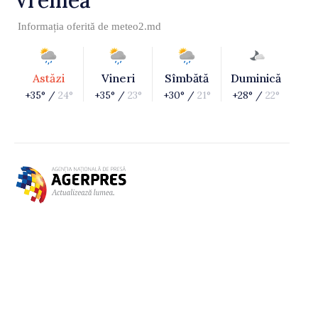
Vremea
Informația oferită de
meteo2.md
Astăzi
Vineri
Sîmbătă
Duminică
+35° /
24°
+35° /
23°
+30° /
21°
+28° /
22°