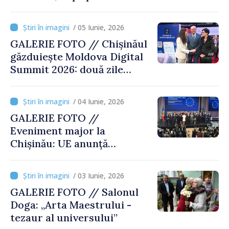
Nechit
/ 05 Iunie, 2026
GALERIE FOTO // Chișinăul
găzduiește Moldova Digital
Summit 2026: două zile
dedicate inovației și
transformării digitale
/ 04 Iunie, 2026
GALERIE FOTO //
Eveniment major la
Chișinău: UE anunță
investiții de 1 miliard de euro
în Republica Moldova
/ 03 Iunie, 2026
GALERIE FOTO // Salonul
Doga: „Arta Maestrului -
tezaur al universului”