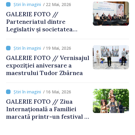
/ 22 Mai, 2026
GALERIE FOTO //
Parteneriatul dintre
Legislativ și societatea
civilă, reconfirmat la
conferința anuală de la
/ 19 Mai, 2026
Chișinău
GALERIE FOTO // Vernisajul
expoziției aniversare a
maestrului Tudor Zbârnea
/ 16 Mai, 2026
GALERIE FOTO // Ziua
Internațională a Familiei
marcată printr-un festival la
Grădina Botanică din
Chișinău