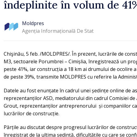
îndeplinite în volum de 41
Moldpres
Agenția Informațională De Stat
Chişinău, 5 feb. /MOLDPRES/. În prezent, lucrările de cons
M3, sectoarele Porumbrei – Cimișlia, înregistrează un pro
peste 41%, iar construcția a 18 km ai drumului de ocolire
de peste 39%, transmite MOLDPRES cu referire la Administ
Datele au fost enunțate în cadrul unei ședințe online de as
reprezentanților ASD, mediatorului din cadrul Comisiei de
Grout, reprezentanților antreprenorului și companiilor 
lucrărilor de construcție.
Părțile au discutat despre progresul lucrărilor de construc
înregistrat de la ultima ședință, dificultățile cu care se c