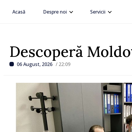
Acasă
Despre noi
Servicii
Descoperă Moldo
06 August, 2026
/ 22:09
/ Acum 3 ore
Energocom: Deficit de e
electrică în orele de vârf
consumatorii sunt înde