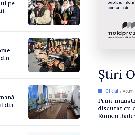
ul pe
publice, inform
comunicate
ii
ome
Știri O
/ Acum 
omană
Prim-ministr
l din
discutat cu 
Rumen Rade