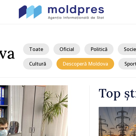
va
Toate
Oficial
Politică
Socie
Cultură
Descoperă Moldova
Spor
Top șt
/ Acum 
nergie
Prim-ministr
;
discutat cu 
mnați să
Rumen Rade