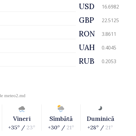
USD
16.6982
GBP
22.5125
RON
3.8611
UAH
0.4045
RUB
0.2053
 de
meteo2.md
Vineri
Sîmbătă
Duminică
+35° /
23°
+30° /
21°
+28° /
21°