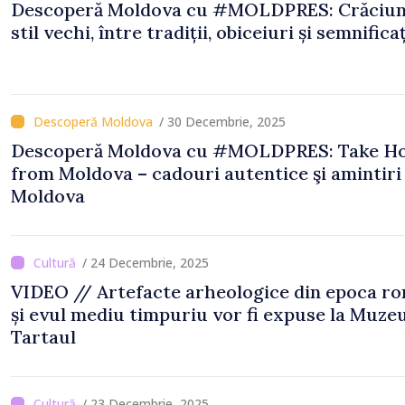
Descoperă Moldova cu #MOLDPRES: Crăciun
stil vechi, între tradiții, obiceiuri și semnificaț
/ 30 Decembrie, 2025
Descoperă Moldova cu #MOLDPRES: Take H
from Moldova – cadouri autentice şi amintiri din
Moldova
/ 24 Decembrie, 2025
VIDEO // Artefacte arheologice din epoca r
și evul mediu timpuriu vor fi expuse la Muzeu
Tartaul
/ 23 Decembrie, 2025