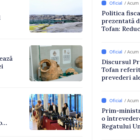
/ Acum 
Politica fisc
l
prezentată d
Tofan: Reduc
stimularea in
mai echitabi
/ Acum 
rează
Discursul Pr
ei
Tofan referit
prevederi ale
anul 2027
/ Acum 
Prim-ministr
o întrevede
b
Regatului Uni
Irlandei de 