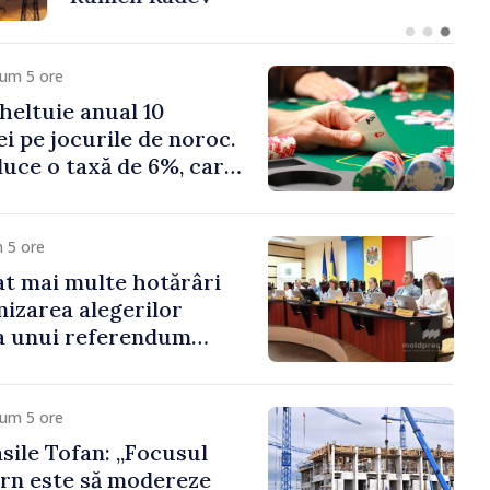
cum 5 ore
heltuie anual 10
ei pe jocurile de noroc.
duce o taxă de 6%, care
te 500 de milioane de
 5 ore
t mai multe hotărâri
nizarea alegerilor
i a unui referendum
l Delacău, raionul
cum 5 ore
sile Tofan: „Focusul
rn este să modereze