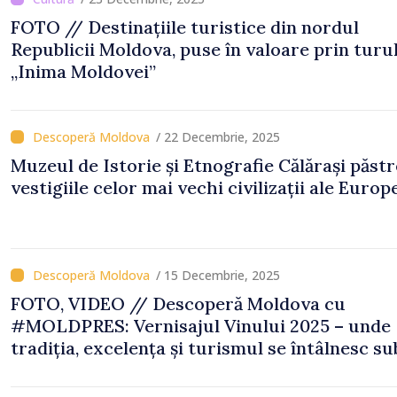
FOTO // Destinațiile turistice din nordul
Republicii Moldova, puse în valoare prin turu
„Inima Moldovei”
/ 22 Decembrie, 2025
Muzeul de Istorie și Etnografie Călărași păst
vestigiile celor mai vechi civilizații ale Europ
/ 15 Decembrie, 2025
FOTO, VIDEO // Descoperă Moldova cu
#MOLDPRES: Vernisajul Vinului 2025 – unde
tradiția, excelența și turismul se întâlnesc su
semnul Vinului Moldovei