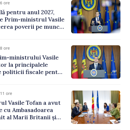
6 ore
ală pentru anul 2027,
e Prim-ministrul Vasile
erea poverii pe muncă,
vestițiilor și o taxare
lă
8 ore
im-ministrului Vasile
or la principalele
 politicii fiscale pentru
11 ore
ul Vasile Tofan a avut
re cu Ambasadoarea
t al Marii Britanii și
Nord, Fern Horine