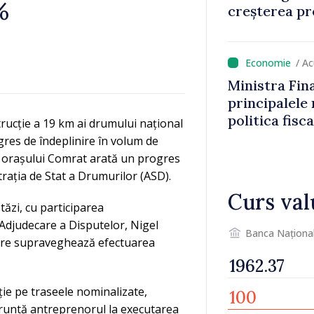
%
creșterea pre
/ A
Ministra Fin
principalele
politica fisc
trucție a 19 km ai drumului național
impozitul pe
gres de îndeplinire în volum de
 a orașului Comrat arată un progres
rația de Stat a Drumurilor (ASD).
Curs val
tăzi, cu participarea
 Adjudecare a Disputelor, Nigel
Banca Naționa
care supraveghează efectuarea
ție pe traseele nominalizate,
onfruntă antreprenorul la executarea