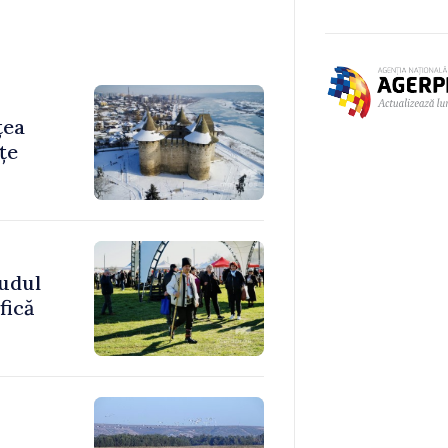
țea
țe
sudul
fică