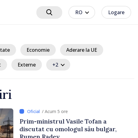
RO
Logare
tate
Economie
Aderare la UE
t
Externe
+2
iri
5 ore
ul Vasile Tofan a
omologul său bulgar,
v