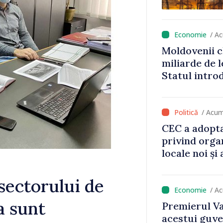
/ A
Moldovenii c
miliarde de l
Statul intro
va aduce pes
lei la buget
/ Acum
CEC a adopta
privind orga
locale noi ș
local în satu
Anenii Noi
sectorului de
/ A
a sunt
Premierul Va
acestui guve