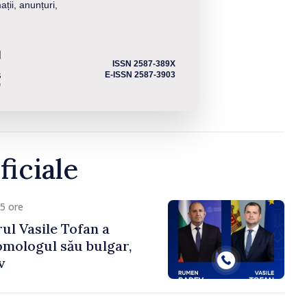
ații, anunțuri,
ISSN 2587-389X
E-ISSN 2587-3903
ficiale
5 ore
ul Vasile Tofan a
omologul său bulgar,
v