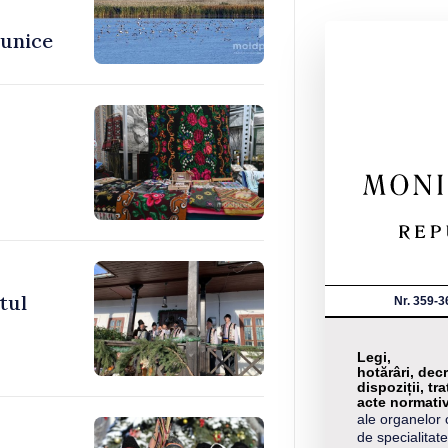
 unice
tul
Nr. 359-3
Legi,
hotărâri, decr
dispoziții, tra
acte normati
ale organelor 
de specialitate