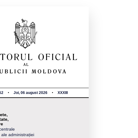
62
Joi, 06 august 2026
XXXIII
ete,
tate,
ve
centrale
 ale administrației