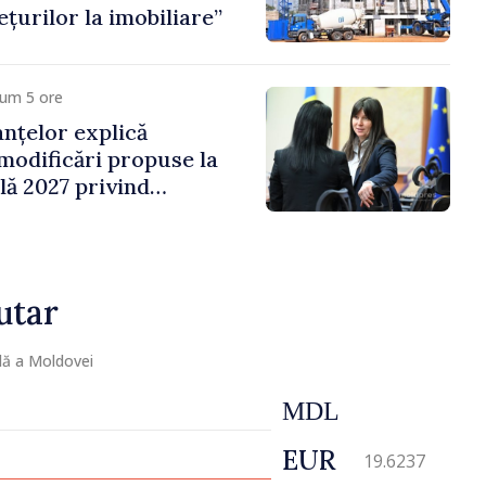
țurilor la imobiliare”
cum 5 ore
anțelor explică
 modificări propuse la
ală 2027 privind
 venit
utar
lă a Moldovei
MDL
EUR
19.6237