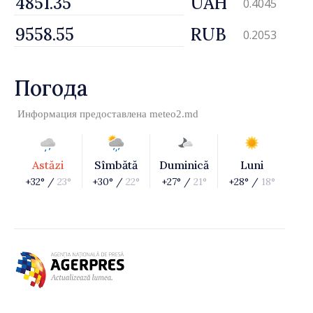
UAH
0.4045
RUB
0.2053
Погода
Информация предоставлена
meteo2.md
Astăzi
Sîmbătă
Duminică
Luni
+32° /
23°
+30° /
22°
+27° /
21°
+28° /
18°