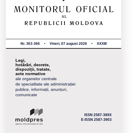
Nr. 363-366
Vineri, 07 august 2026
XXXIII
Legi,
hotărâri, decrete,
dispoziții, tratate,
acte normative
ale organelor centrale
de specialitate ale administrației
publice, informații, anunțuri,
comunicate
ISSN 2587-389X
E-ISSN 2587-3903