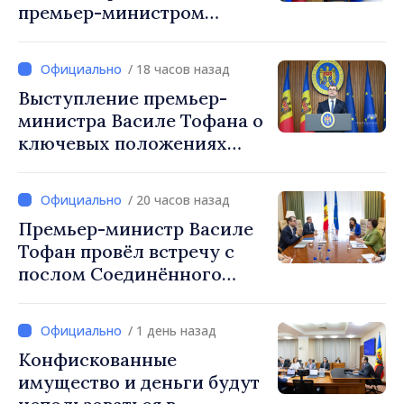
премьер-министром
Василе Тофаном:
снижение налоговой
/ 18 часов назад
нагрузки на труд,
Выступление премьер-
стимулирование
министра Василе Тофана о
инвестиций и более
ключевых положениях
справедливое
налоговой политики на
налогообложение
2027 год
/ 20 часов назад
Премьер-министр Василе
Тофан провёл встречу с
послом Соединённого
Королевства
Великобритании и
/ 1 день назад
Северной Ирландии Ферн
Конфискованные
Хорин
имущество и деньги будут