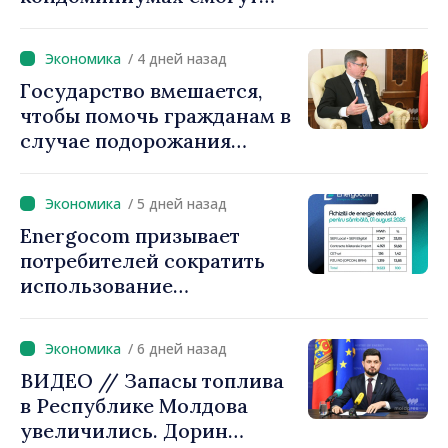
легче получать кредиты на
повышение
/ 4 дней назад
энергоэффективности
Государство вмешается,
многоквартирных домов
чтобы помочь гражданам в
случае подорожания
природного газа.
Председатель парламента
/ 5 дней назад
Игорь Гросу:
Energocom призывает
«Правительство
потребителей сократить
предложит решения, мы не
использование
можем оставить людей
электроэнергии в часы пик
один на один с ростом
цен»
/ 6 дней назад
ВИДЕО // Запасы топлива
в Республике Молдова
увеличились. Дорин