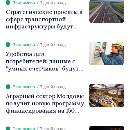
/ 7 дней назад
движимого имущества»
Стратегические проекты в
сфере транспортной
инфраструктуры будут
реализовываться с
использованием
/ 7 дней назад
ускоренных процедур
Удобства для
получения разрешений
потребителей: данные с
"умных счетчиков" будут
считываться дистанционно
и обрабатываться
/ 7 дней назад
автоматически
Аграрный сектор Молдовы
получит новую программу
финансирования на 150
миллионов евро
/ 7 дней назад