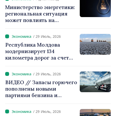
Министерство энергетики:
региональная ситуация
может повлиять на
доступность
электроэнергии и рост цен.
/ 29 Июль, 2026
Граждан призывают
Республика Молдова
экономить
модернизирует 134
километра дорог за счет
финансирования ЕБРР
/ 29 Июль, 2026
ВИДЕО // Запасы горючего
пополнены новыми
партиями бензина и
дизельного топлива
/ 29 Июль, 2026