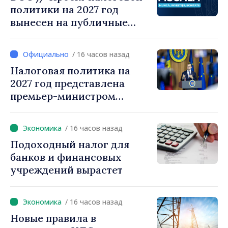
политики на 2027 год
вынесен на публичные
консультации
/ 16 часов назад
Налоговая политика на
2027 год представлена
премьер-министром
Василе Тофаном:
снижение налоговой
/ 16 часов назад
нагрузки на труд,
Подоходный налог для
стимулирование
банков и финансовых
инвестиций и более
учреждений вырастет
справедливое
налогообложение
/ 16 часов назад
Новые правила в