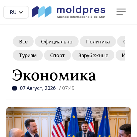
RU
Все
Официально
Политика
Обще
Туризм
Спорт
Зарубежные
Инте
Экономика
07 Август, 2026
/ 07:49