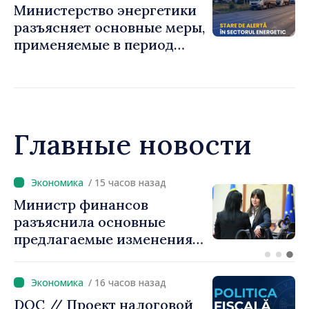
Министерство энергетики
разъясняет основные меры,
применяемые в период
режима повышенной
готовности
Главные новости
/ 14 часов назад
Премьер-министр Василе
Тофан провёл телефонный
разговор с болгарским
коллегой Руменом
Радевым
/ 16 часов назад
DOC // Проект налоговой