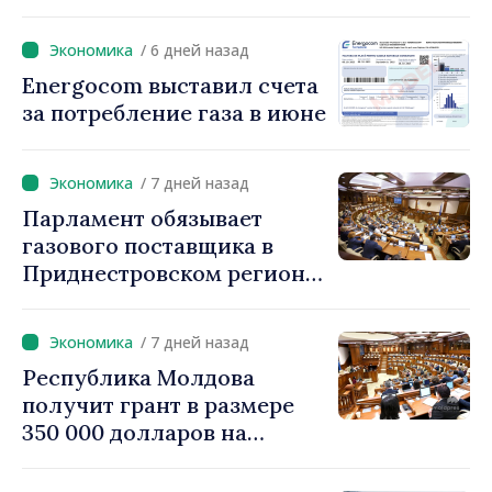
Жунгиету: «Принятые
меры дают результаты»
/ 6 дней назад
Energocom выставил счета
за потребление газа в июне
/ 7 дней назад
Парламент обязывает
газового поставщика в
Приднестровском регионе
создавать стратегические
запасы
/ 7 дней назад
Республика Молдова
получит грант в размере
350 000 долларов на
внедрение системы
«Реестр залогов