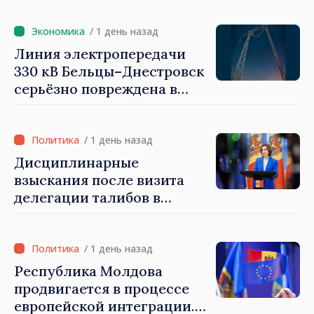
Санду: «Выборы должны
быть свободными и
/ 1 день назад
честными»
Линия электропередачи
330 кВ Бельцы–Днестровск
серьёзно повреждена в
результате разгула стихии
/ 1 день назад
Дисциплинарные
взыскания после визита
делегации талибов в
Республику Молдова. Майя
Санду: «Позорно, что люди,
занимающие высокие
/ 1 день назад
должности, не знают
Республика Молдова
политики государства»
продвигается в процессе
европейской интеграции.