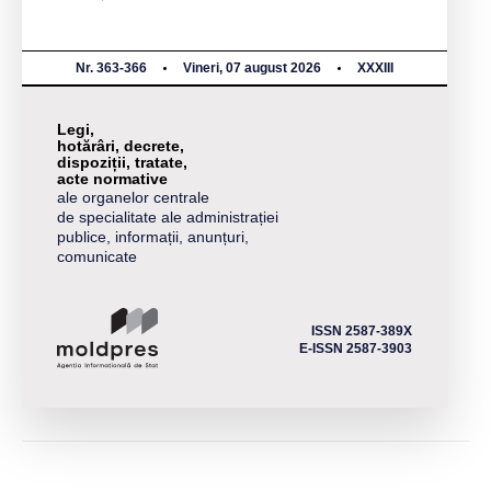
Nr. 363-366
Vineri, 07 august 2026
XXXIII
Legi,
hotărâri, decrete,
dispoziții, tratate,
acte normative
ale organelor centrale
de specialitate ale administrației
publice, informații, anunțuri,
comunicate
ISSN 2587-389X
E-ISSN 2587-3903