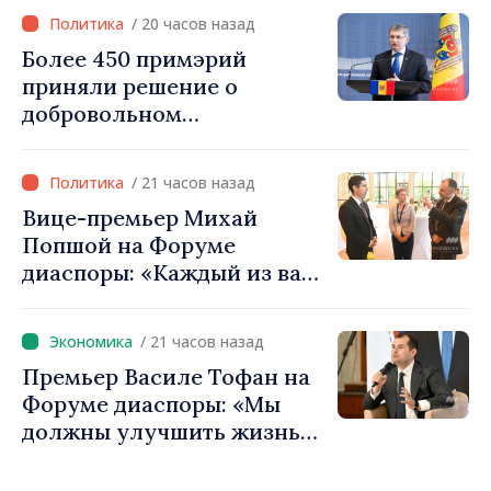
уверенность в том, что
/ 20 часов назад
Республика Молдова
Более 450 примэрий
движется в правильном
приняли решение о
направлении»
добровольном
объединении и получат
фонды для инвестиций.
/ 21 часов назад
Игорь Гросу: «Важно
Вице-премьер Михай
преодолеть препятствия и
Попшой на Форуме
дать населённым пунктам
диаспоры: «Каждый из вас
шанс развиваться»
— посол нашей страны и
вносит вклад в
/ 21 часов назад
продвижение имиджа
Премьер Василе Тофан на
Республики Молдова»
Форуме диаспоры: «Мы
должны улучшить жизнь
людей и перезапустить
двигатели экономики»