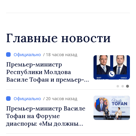
доступность
электроэнергии и рост цен.
Граждан призывают
экономить
Главные новости
/ 18 часов назад
Перспективы молдавско-
турецкого сотрудничества
обсудили премьер-
министр Василе Тофан и
посол Турции Уйгар
/ 20 часов назад
Мустафа Сертел
Премьер-министр Василе
Тофан на Форуме
диаспоры: «Мы должны
вернуть людям оптимизм и