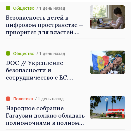
приоритетном режиме
/ 1 день назад
Безопасность детей в
цифровом пространстве —
приоритет для властей.
Майя Санду: «Нужно
создать механизмы,
которые будут их
/ 1 день назад
защищать»
DOC // Укрепление
безопасности и
сотрудничество с ЕС.
Программа внедрения
Национальной стратегии
обороны на 2024–2034 годы
/ 1 день назад
опубликована в Monitorul
Народное собрание
Oficial
Гагаузии должно обладать
полномочиями в полном
объеме. Президент Майя