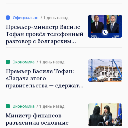
Майя Санду: «Ни одно
государство нас не
блокирует»
/ 1 день назад
Премьер-министр Василе
Тофан провёл телефонный
разговор с болгарским
коллегой Руменом
Радевым
/ 1 день назад
Премьер Василе Тофан:
«Задача этого
правительства — сдержать
рост цен на
недвижимость»
/ 1 день назад
Министр финансов
разъяснила основные