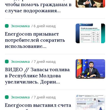
чтобы помочь гражданам в
случае подорожания
природного газа.
Председатель парламента
/ 6 дней назад
Игорь Гросу:
Energocom призывает
«Правительство
потребителей сократить
предложит решения, мы не
использование
можем оставить людей
электроэнергии в часы пик
один на один с ростом
цен»
/ 7 дней назад
ВИДЕО // Запасы топлива
в Республике Молдова
увеличились. Дорин
Жунгиету: «Принятые
меры дают результаты»
/ 7 дней назад
Energocom выставил счета