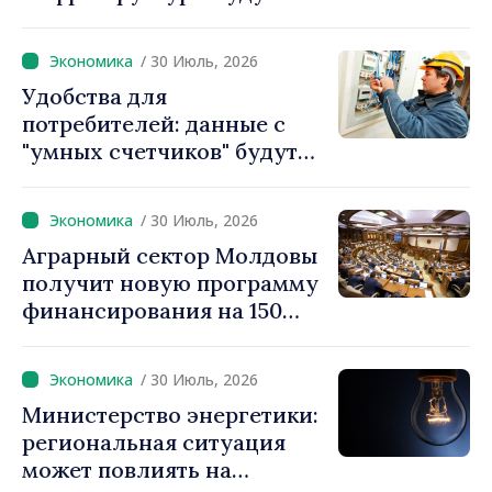
реализовываться с
использованием
/ 30 Июль, 2026
ускоренных процедур
Удобства для
получения разрешений
потребителей: данные с
"умных счетчиков" будут
считываться дистанционно
и обрабатываться
/ 30 Июль, 2026
автоматически
Аграрный сектор Молдовы
получит новую программу
финансирования на 150
миллионов евро
/ 30 Июль, 2026
Министерство энергетики:
региональная ситуация
может повлиять на