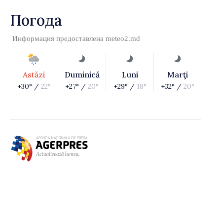
Погода
Информация предоставлена
meteo2.md
Astăzi
Duminică
Luni
Marţi
+30° /
22°
+27° /
20°
+29° /
18°
+32° /
20°