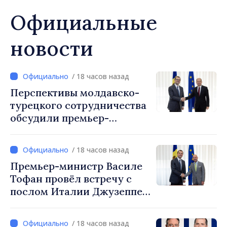
Официальные
новости
/ 18 часов назад
Перспективы молдавско-
турецкого сотрудничества
обсудили премьер-
министр Василе Тофан и
посол Турции Уйгар
/ 18 часов назад
Мустафа Сертел
Премьер-министр Василе
Тофан провёл встречу с
послом Италии Джузеппе
Мария Перриконе
/ 18 часов назад