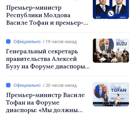
Премьер-министр
Республики Молдова
Василе Тофан и премьер-
министр Бельгии Барт де
Вевер обсудили
/ 19 часов назад
европейский путь
Генеральный секретарь
Республики Молдова
правительства Алексей
Бузу на Форуме диаспоры:
«Нам нужен каждый из вас,
чтобы строить более
/ 20 часов назад
сильные сообщества»
Премьер-министр Василе
Тофан на Форуме
диаспоры: «Мы должны
вернуть людям оптимизм и
уверенность в том, что
Республика Молдова