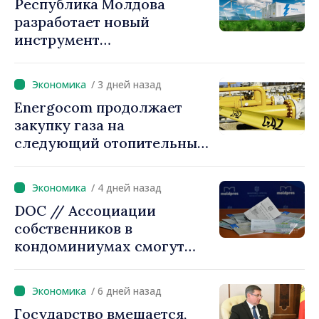
Республика Молдова
электроэнергию
разработает новый
инструмент
гарантирования кредитов
для инвестиций в системы
/ 3 дней назад
накопления энергии
Energocom продолжает
закупку газа на
следующий отопительный
сезон
/ 4 дней назад
DOC // Ассоциации
собственников в
кондоминиумах смогут
легче получать кредиты на
повышение
/ 6 дней назад
энергоэффективности
Государство вмешается,
многоквартирных домов