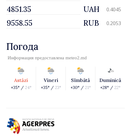
UAH
0.4045
RUB
0.2053
Погода
Информация предоставлена
meteo2.md
Astăzi
Vineri
Sîmbătă
Duminică
+35° /
24°
+35° /
23°
+30° /
21°
+28° /
22°