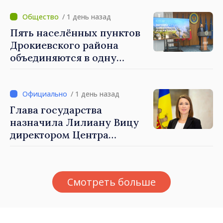
противодействия
дезинформации: «Мы
/ 1 день назад
станем ориентиром для
Пять населённых пунктов
построения более
Дрокиевского района
сильного и устойчивого
объединяются в одну
общества»
примэрию: добровольное
укрупнение при поддержке
стимулирующих выплат
/ 1 день назад
свыше 28 миллионов леев
Глава государства
от правительства
назначила Лилиану Вицу
директором Центра
стратегической
коммуникации и
противодействия
Смотреть больше
дезинформации