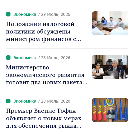
дебюрократизации для
предпринимателей:
/ 29 Июль, 2026
«Нужно облегчить
Положения налоговой
деятельность местных
политики обсуждены
компаний»
министром финансов с
представителями
сельскохозяйственного
/ 28 Июль, 2026
сектора
Министерство
экономического развития
готовит два новых пакета
по дерегулированию:
будут изменены 100
/ 28 Июль, 2026
законов и постановлений
Премьер Василе Тофан
объявляет о новых мерах
для обеспечения рынка
дизельным топливом и