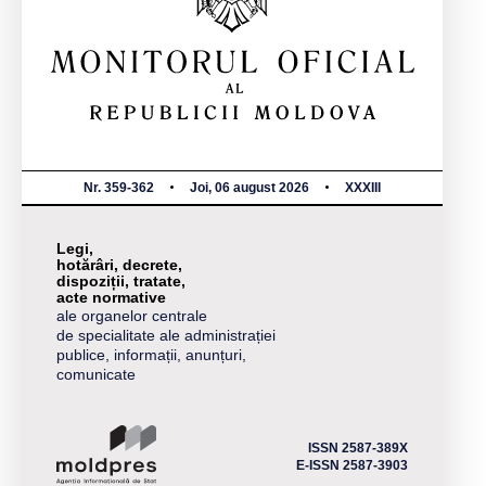
Nr. 359-362
Joi, 06 august 2026
XXXIII
Legi,
hotărâri, decrete,
dispoziții, tratate,
acte normative
ale organelor centrale
de specialitate ale administrației
publice, informații, anunțuri,
comunicate
ISSN 2587-389X
E-ISSN 2587-3903