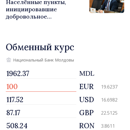
Населённые пункты,
тираспольскими властями
инициировавшие
в восточных районах»
добровольное
объединение, должны
завершить необходимые
процедуры в течение
Обменный курс
августа
Национальный Банк Молдовы
MDL
EUR
19.6237
USD
16.6982
GBP
22.5125
RON
3.8611