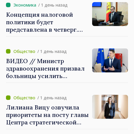
Методология утверждена
/ 1 день назад
правительством
Концепция налоговой
политики будет
представлена в четверг.
Премьер-министр Василе
Тофан: «Мы снизим налоги
на труд, будем
/ 1 день назад
стимулировать
ВИДЕО // Министр
инвестиции, увеличим
здравоохранения призвал
налоги на вредные
больницы усилить
привычки и очень
готовность к
тщательно унифицируем
чрезвычайным ситуациям
некоторые налоги»
/ 1 день назад
Лилиана Вицу озвучила
приоритеты на посту главы
Центра стратегической
коммуникации и