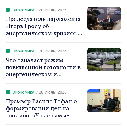
защиты потребителей от
/ 28 Июль, 2026
подорожаний: «Нужно
Председатель парламента
вмешаться до того, как
Игорь Гросу об
проблемы усилятся»
энергетическом кризисе:
«Мы не рискуем остаться
без горючего»
/ 28 Июль, 2026
Что означает режим
повышенной готовности в
энергетическом и
гидрологическом
секторах: Правительство
/ 28 Июль, 2026
выводит в приоритет
Премьер Василе Тофан о
действия по защите
формировании цен на
населения и обеспечению
топливо: «У нас самые
бесперебойной работы
низкие цены в регионе,
жизненно важных услуг