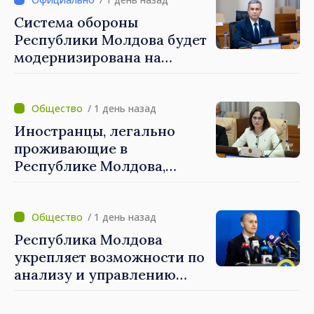
Система обороны
Республики Молдова будет
модернизирована на
основе Программы по
внедрению Национальной
стратегии обороны
/ 1 день назад
Иностранцы, легально
проживающие в
Республике Молдова,
получат расширенный
доступ к механизмам
социальной и финансовой
/ 1 день назад
интеграции
Республика Молдова
укрепляет возможности по
анализу и управлению
рисками национальной
безопасности.