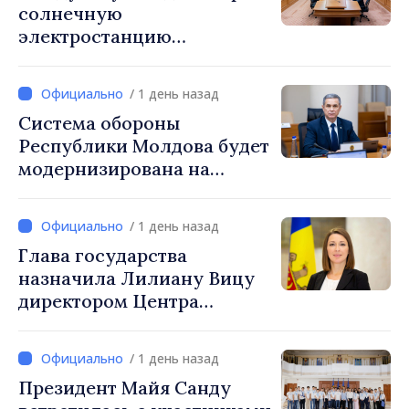
солнечную
электростанцию
мощностью 30 МВт с
системой накопления на 60
/ 1 день назад
МВт·ч
Система обороны
Республики Молдова будет
модернизирована на
основе Программы по
внедрению Национальной
/ 1 день назад
стратегии обороны
Глава государства
назначила Лилиану Вицу
директором Центра
стратегической
коммуникации и
/ 1 день назад
противодействия
Президент Майя Санду
дезинформации