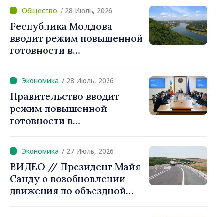
нужно обеспечить и
/ 28 Июль, 2026
необходимые объёмы»
Республика Молдова
вводит режим повышенной
готовности в
гидрологическом секторе.
«Мы должны быть готовы и
/ 28 Июль, 2026
действовать осторожно и
Правительство вводит
ответственно»
режим повышенной
готовности в
энергетическом секторе.
Премьер-министр Василе
/ 27 Июль, 2026
Тофан: «Ситуация сложная,
ВИДЕО // Президент Майя
и мы должны действовать
Санду о возобновлении
ответственно»
движения по объездной
дороге вокруг населённого
пункта Большая Слобозия: