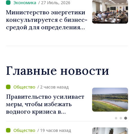
/ 27 Июль, 2026
«Мы продолжим
Министерство энергетики
инвестировать в лучшие
консультируется с бизнес-
дороги, достойные
средой для определения
европейской страны»
приоритетов в
энергетическом секторе
Главные новости
/ 1 час назад
У ПДС два новых депутата
в парламенте.
Конституционный суд
утвердил их мандаты
/ 19 часов назад